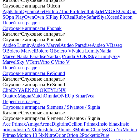
Каталог
/
Слуховые аппараты
/
Слуховые аппараты Oticon
Agil
Chili
Dynamo
Get
Hit
Ino / Ino Pro
Intent
Intiga
Jet
MORE
Opn
Opn
S
Opn Play
Own
Own SI
Play PX
Real
Ruby
Safari
Siya
Xceed
Zircon
Перейти в раздел
Слуховые аппараты Phonak
Каталог
/
Слуховые аппараты
/
Слуховые аппараты Phonak
Audeo Lumity
Audeo Marvel
Audeo Paradise
Audeo V
Baseo
Q
Bolero Marvel
Bolero Q
Bolero V
Naida Lumity
Naida
Marvel
Naida Paradise
Naida Q
Naida V
OK!
Sky Lumity
Sky
Marvel
Sky V
Terra
Virto Q
Virto V
Перейти в раздел
Слуховые аппараты ReSound
Каталог
/
Слуховые аппараты
/
Слуховые аппараты ReSound
Clip
ENYA
ENZO Q
KEY
LiNX
Quattro
Magna
Match
Omnia
ONE
Up Smart
Vea
Перейти в раздел
Слуховые аппараты Siemens / Sivantos / Signia
Каталог
/
Слуховые аппараты
/
Слуховые аппараты Siemens / Sivantos / Signia
Ace Primax
Amiga
Arena
Digitrim
Cellion Primax
Insio binax
Insio
primax
Insio NX
Intuis
Intuis 2
Intuis 3
Motion Charge&Go Nx
Motion
Primax
Motion 13 Nx
Nitro
Orion
Orion 2
Pockettio
Pure