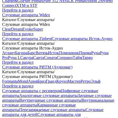
Charge&Go
Pure Primax
Pure 312 Nx
SILK Primax
Sirion 2
Styletto
Connect
XTM и STF
Перейти в раздел
Слуховые аппараты Widex
Каталог
/
Слуховые аппараты
/
Слуховые аппараты Widex
Clear
Dream
Evoke
Super
Перейти в раздел
Слуховые аппараты Zinbest
Слуховые аппараты Исток-Аудио
Каталог
/
Слуховые аппараты
/
Слуховые аппараты Исток-Аудио
Атлант
Багира
Барс
Витязь
Исток
Помощник
Прима
Руна
Руна
Pro
Руна L
Сакура
Санта
Соната
Сопрано
Тайм
Tango
Перейти в раздел
Слуховые аппараты РИТМ (Аудиомаг)
Каталог
/
Слуховые аппараты
/
Слуховые аппараты РИТМ (Аудиомаг)
Formanta
Mond
Ария
Бриз
Гранд
Круиз
Мастер
Ретро
Эльф
Перейти в раздел
Слуховые аппараты с ресивером
Цифровые слуховые
аппараты
Аналоговые слуховые аппараты
Заушные слуховые
аппараты
Внутриушные слуховые аппараты
Внутриканальные
слуховые аппараты
Карманные слуховые
аппараты
Перезаряжаемые слуховые аппараты
Слуховые
аппараты для детей
Слуховые аппараты для