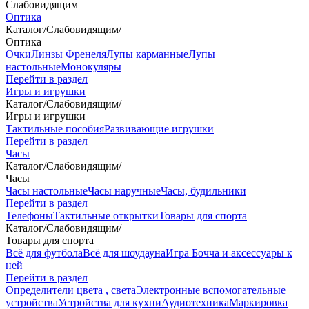
Слабовидящим
Оптика
Каталог
/
Слабовидящим
/
Оптика
Очки
Линзы Френеля
Лупы карманные
Лупы
настольные
Монокуляры
Перейти в раздел
Игры и игрушки
Каталог
/
Слабовидящим
/
Игры и игрушки
Тактильные пособия
Развивающие игрушки
Перейти в раздел
Часы
Каталог
/
Слабовидящим
/
Часы
Часы настольные
Часы наручные
Часы, будильники
Перейти в раздел
Телефоны
Тактильные открытки
Товары для спорта
Каталог
/
Слабовидящим
/
Товары для спорта
Всё для футбола
Всё для шоудауна
Игра Бочча и аксессуары к
ней
Перейти в раздел
Определители цвета , света
Электронные вспомогательные
устройства
Устройства для кухни
Аудиотехника
Маркировка