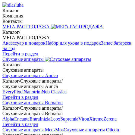
Каталог
Компания
Контакты
МЕГА РАСПРОДАЖА
Каталог
/
МЕГА РАСПРОДАЖА
Аксессуар в подарок
Набор для ухода в подарок
Запас батареек
на год
Перейти в раздел
Слуховые аппараты
Каталог
/
Слуховые аппараты
Слуховые аппараты Aurica
Каталог
/
Слуховые аппараты
/
Слуховые аппараты Aurica
Every
Pixel
Nanotrim
Neo Classica
Перейти в раздел
Слуховые аппараты Bernafon
Каталог
/
Слуховые аппараты
/
Слуховые аппараты Bernafon
Alpha
Encanta
Entra
Inizia
Leox
Supremia
Viron
Xtreme
Zerena
Перейти в раздел
Слуховые аппараты Med-Mos
Слуховые аппараты Oticon