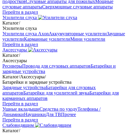
подростков
Слуховые аппараты для пожилых
Мощные
слуховые аппараты
Сверхмощные слуховые аппараты
Перейти в раздел
Усилители слуха
Каталог
/
Усилители слуха
Усилители слуха Axon
Аккумуляторные усилители
Заушные
усилители
Карманные усилители
Мини усилители
Перейти в раздел
Аксессуары
Каталог
/
Аксессуары
Ресиверы
Провода для слуховых аппаратов
Батарейки и
зарядные устройства
Каталог
/
Аксессуары
/
Батарейки и зарядные устройства
Зарядные устройства
Батарейки для слуховых
аппаратов
Батарейки для усилителей звука
Батарейки для
карманных аппаратов
Перейти в раздел
Ушные вкладыши
Средства по уходу
Телефоны /
Динамики
Наушники
Для ТВ
Прочее
Перейти в раздел
Слабовидящим
Каталог
/