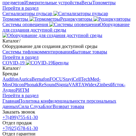
предметов
Измерительные устройства
Весы
Тонометры
Перейти в раздел
Сигнализаторы пульсар
Термометры
Рециркуляторы
Cистемы оповещения
Оборудование
для создания доступной среды
Каталог
/
Оборудование для создания доступной среды
Системы тифлокомментирования
Бытовые товары
Перейти в раздел
COVID-19
Бренды
Каталог
/
Бренды
Audifon
Aurica
Bernafon
FOCUSray
iCellTech
Med-
Mos
Oticon
Phonak
ReSound
Signia
VARTA
Widex
Zinbest
Исток-
Аудио
РИТМ
Перейти в раздел
Главная
Политика конфиденциальности персональных
данных
Сила Слуха
Блог
Возврат товара
Заказать звонок
+7(499)755-61-30
Отдел продаж
+7(925)578-61-30
Отдел гарантии