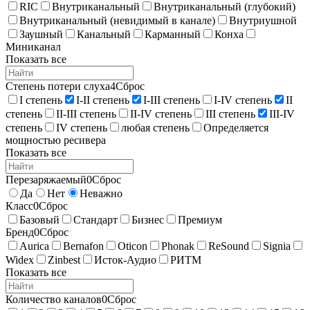
RIC
Внутриканальный
Внутриканальный (глубокий)
Внутриканальный (невидимый в канале)
Внутриушной
Заушный
Канальный
Карманный
Конха
Миниканал
Показать все
Степень потери слуха
4
Сброс
I степень
I-II степень
I-III степень
I-IV степень
II
степень
II-III степень
II-IV степень
III степень
III-IV
степень
IV степень
любая степень
Определяется
мощностью ресивера
Показать все
Перезаряжаемый
0
Сброс
Да
Нет
Неважно
Класс
0
Сброс
Базовый
Стандарт
Бизнес
Премиум
Бренд
0
Сброс
Aurica
Bernafon
Oticon
Phonak
ReSound
Signia
Widex
Zinbest
Исток-Аудио
РИТМ
Показать все
Количество каналов
0
Сброс