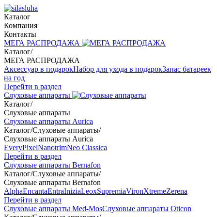
Каталог
Компания
Контакты
МЕГА РАСПРОДАЖА
Каталог
/
МЕГА РАСПРОДАЖА
Аксессуар в подарок
Набор для ухода в подарок
Запас батареек
на год
Перейти в раздел
Слуховые аппараты
Каталог
/
Слуховые аппараты
Слуховые аппараты Aurica
Каталог
/
Слуховые аппараты
/
Слуховые аппараты Aurica
Every
Pixel
Nanotrim
Neo Classica
Перейти в раздел
Слуховые аппараты Bernafon
Каталог
/
Слуховые аппараты
/
Слуховые аппараты Bernafon
Alpha
Encanta
Entra
Inizia
Leox
Supremia
Viron
Xtreme
Zerena
Перейти в раздел
Слуховые аппараты Med-Mos
Слуховые аппараты Oticon