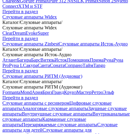
Charge&Go
Pure Primax
Pure 312 Nx
SILK Primax
Sirion 2
Styletto
Connect
XTM и STF
Перейти в раздел
Слуховые аппараты Widex
Каталог
/
Слуховые аппараты
/
Слуховые аппараты Widex
Clear
Dream
Evoke
Super
Перейти в раздел
Слуховые аппараты Zinbest
Слуховые аппараты Исток-Аудио
Каталог
/
Слуховые аппараты
/
Слуховые аппараты Исток-Аудио
Атлант
Багира
Барс
Витязь
Исток
Помощник
Прима
Руна
Руна
Pro
Руна L
Сакура
Санта
Соната
Сопрано
Тайм
Tango
Перейти в раздел
Слуховые аппараты РИТМ (Аудиомаг)
Каталог
/
Слуховые аппараты
/
Слуховые аппараты РИТМ (Аудиомаг)
Formanta
Mond
Ария
Бриз
Гранд
Круиз
Мастер
Ретро
Эльф
Перейти в раздел
Слуховые аппараты с ресивером
Цифровые слуховые
аппараты
Аналоговые слуховые аппараты
Заушные слуховые
аппараты
Внутриушные слуховые аппараты
Внутриканальные
слуховые аппараты
Карманные слуховые
аппараты
Перезаряжаемые слуховые аппараты
Слуховые
аппараты для детей
Слуховые аппараты для