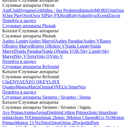
Каталог
/
Слуховые аппараты
/
Слуховые аппараты Oticon
Agil
Chili
Dynamo
Get
Hit
Ino / Ino Pro
Intent
Intiga
Jet
MORE
Opn
Opn
S
Opn Play
Own
Own SI
Play PX
Real
Ruby
Safari
Siya
Xceed
Zircon
Перейти в раздел
Слуховые аппараты Phonak
Каталог
/
Слуховые аппараты
/
Слуховые аппараты Phonak
Audeo Lumity
Audeo Marvel
Audeo Paradise
Audeo V
Baseo
Q
Bolero Marvel
Bolero Q
Bolero V
Naida Lumity
Naida
Marvel
Naida Paradise
Naida Q
Naida V
OK!
Sky Lumity
Sky
Marvel
Sky V
Terra
Virto Q
Virto V
Перейти в раздел
Слуховые аппараты ReSound
Каталог
/
Слуховые аппараты
/
Слуховые аппараты ReSound
Clip
ENYA
ENZO Q
KEY
LiNX
Quattro
Magna
Match
Omnia
ONE
Up Smart
Vea
Перейти в раздел
Слуховые аппараты Siemens / Sivantos / Signia
Каталог
/
Слуховые аппараты
/
Слуховые аппараты Siemens / Sivantos / Signia
Ace Primax
Amiga
Arena
Digitrim
Cellion Primax
Insio binax
Insio
primax
Insio NX
Intuis
Intuis 2
Intuis 3
Motion Charge&Go Nx
Motion
Primax
Motion 13 Nx
Nitro
Orion
Orion 2
Pockettio
Pure