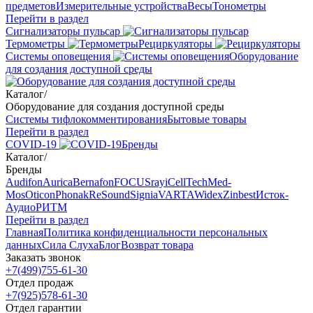
предметов
Измерительные устройства
Весы
Тонометры
Перейти в раздел
Сигнализаторы пульсар
Термометры
Рециркуляторы
Cистемы оповещения
Оборудование
для создания доступной среды
Каталог
/
Оборудование для создания доступной среды
Системы тифлокомментирования
Бытовые товары
Перейти в раздел
COVID-19
Бренды
Каталог
/
Бренды
Audifon
Aurica
Bernafon
FOCUSray
iCellTech
Med-
Mos
Oticon
Phonak
ReSound
Signia
VARTA
Widex
Zinbest
Исток-
Аудио
РИТМ
Перейти в раздел
Главная
Политика конфиденциальности персональных
данных
Сила Слуха
Блог
Возврат товара
Заказать звонок
+7(499)755-61-30
Отдел продаж
+7(925)578-61-30
Отдел гарантии