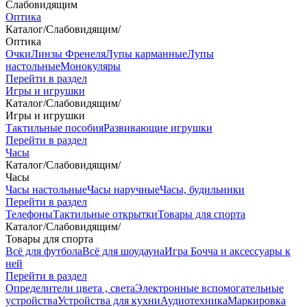
Слабовидящим
Оптика
Каталог
/
Слабовидящим
/
Оптика
Очки
Линзы Френеля
Лупы карманные
Лупы
настольные
Монокуляры
Перейти в раздел
Игры и игрушки
Каталог
/
Слабовидящим
/
Игры и игрушки
Тактильные пособия
Развивающие игрушки
Перейти в раздел
Часы
Каталог
/
Слабовидящим
/
Часы
Часы настольные
Часы наручные
Часы, будильники
Перейти в раздел
Телефоны
Тактильные открытки
Товары для спорта
Каталог
/
Слабовидящим
/
Товары для спорта
Всё для футбола
Всё для шоудауна
Игра Бочча и аксессуары к
ней
Перейти в раздел
Определители цвета , света
Электронные вспомогательные
устройства
Устройства для кухни
Аудиотехника
Маркировка