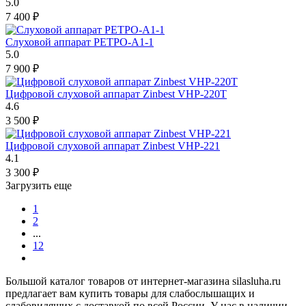
5.0
7 400
₽
Слуховой аппарат РЕТРО-А1-1
5.0
7 900
₽
Цифровой слуховой аппарат Zinbest VHP-220T
4.6
3 500
₽
Цифровой слуховой аппарат Zinbest VHP-221
4.1
3 300
₽
Загрузить еще
1
2
...
12
Большой каталог товаров от интернет-магазина silasluha.ru
предлагает вам купить товары для слабослышащих и
слабовидящих с доставкой по всей России. У нас в наличии