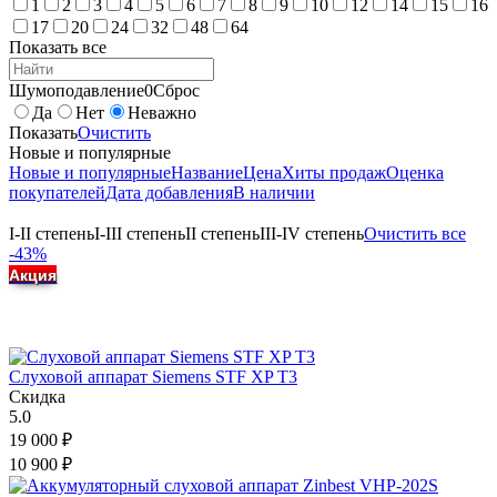
1
2
3
4
5
6
7
8
9
10
12
14
15
16
17
20
24
32
48
64
Показать все
Шумоподавление
0
Сброс
Да
Нет
Неважно
Показать
Очистить
Новые и популярные
Новые и популярные
Название
Цена
Хиты продаж
Оценка
покупателей
Дата добавления
В наличии
I-II степень
I-III степень
II степень
III-IV степень
Очистить все
-43%
Акция
Слуховой аппарат Siemens STF XP T3
Скидка
5.0
19 000
₽
10 900
₽