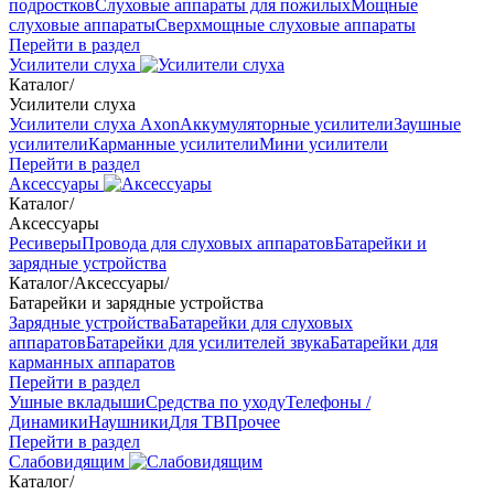
подростков
Слуховые аппараты для пожилых
Мощные
слуховые аппараты
Сверхмощные слуховые аппараты
Перейти в раздел
Усилители слуха
Каталог
/
Усилители слуха
Усилители слуха Axon
Аккумуляторные усилители
Заушные
усилители
Карманные усилители
Мини усилители
Перейти в раздел
Аксессуары
Каталог
/
Аксессуары
Ресиверы
Провода для слуховых аппаратов
Батарейки и
зарядные устройства
Каталог
/
Аксессуары
/
Батарейки и зарядные устройства
Зарядные устройства
Батарейки для слуховых
аппаратов
Батарейки для усилителей звука
Батарейки для
карманных аппаратов
Перейти в раздел
Ушные вкладыши
Средства по уходу
Телефоны /
Динамики
Наушники
Для ТВ
Прочее
Перейти в раздел
Слабовидящим
Каталог
/