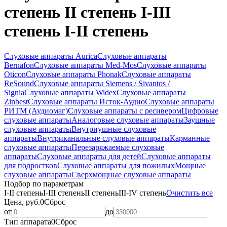
степень II степень I-III
степень I-II степень
Слуховые аппараты Aurica
Слуховые аппараты
Bernafon
Слуховые аппараты Med-Mos
Слуховые аппараты
Oticon
Слуховые аппараты Phonak
Слуховые аппараты
ReSound
Слуховые аппараты Siemens / Sivantos /
Signia
Слуховые аппараты Widex
Слуховые аппараты
Zinbest
Слуховые аппараты Исток-Аудио
Слуховые аппараты
РИТМ (Аудиомаг)
Слуховые аппараты с ресивером
Цифровые
слуховые аппараты
Аналоговые слуховые аппараты
Заушные
слуховые аппараты
Внутриушные слуховые
аппараты
Внутриканальные слуховые аппараты
Карманные
слуховые аппараты
Перезаряжаемые слуховые
аппараты
Слуховые аппараты для детей
Слуховые аппараты
для подростков
Слуховые аппараты для пожилых
Мощные
слуховые аппараты
Сверхмощные слуховые аппараты
Подбор по параметрам
I-II степень
I-III степень
II степень
III-IV степень
Очистить все
Цена, руб.
0
Сброс
от
до
Тип аппарата
0
Сброс