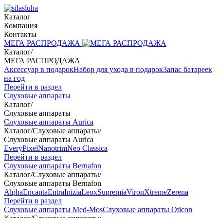
Каталог
Компания
Контакты
МЕГА РАСПРОДАЖА
Каталог
/
МЕГА РАСПРОДАЖА
Аксессуар в подарок
Набор для ухода в подарок
Запас батареек
на год
Перейти в раздел
Слуховые аппараты
Каталог
/
Слуховые аппараты
Слуховые аппараты Aurica
Каталог
/
Слуховые аппараты
/
Слуховые аппараты Aurica
Every
Pixel
Nanotrim
Neo Classica
Перейти в раздел
Слуховые аппараты Bernafon
Каталог
/
Слуховые аппараты
/
Слуховые аппараты Bernafon
Alpha
Encanta
Entra
Inizia
Leox
Supremia
Viron
Xtreme
Zerena
Перейти в раздел
Слуховые аппараты Med-Mos
Слуховые аппараты Oticon