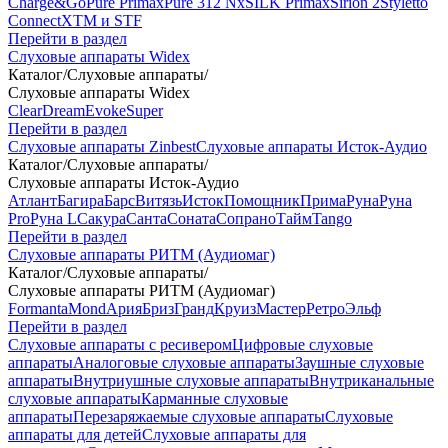
Charge&Go
Pure Primax
Pure 312 Nx
SILK Primax
Sirion 2
Styletto
Connect
XTM и STF
Перейти в раздел
Слуховые аппараты Widex
Каталог
/
Слуховые аппараты
/
Слуховые аппараты Widex
Clear
Dream
Evoke
Super
Перейти в раздел
Слуховые аппараты Zinbest
Слуховые аппараты Исток-Аудио
Каталог
/
Слуховые аппараты
/
Слуховые аппараты Исток-Аудио
Атлант
Багира
Барс
Витязь
Исток
Помощник
Прима
Руна
Руна
Pro
Руна L
Сакура
Санта
Соната
Сопрано
Тайм
Tango
Перейти в раздел
Слуховые аппараты РИТМ (Аудиомаг)
Каталог
/
Слуховые аппараты
/
Слуховые аппараты РИТМ (Аудиомаг)
Formanta
Mond
Ария
Бриз
Гранд
Круиз
Мастер
Ретро
Эльф
Перейти в раздел
Слуховые аппараты с ресивером
Цифровые слуховые
аппараты
Аналоговые слуховые аппараты
Заушные слуховые
аппараты
Внутриушные слуховые аппараты
Внутриканальные
слуховые аппараты
Карманные слуховые
аппараты
Перезаряжаемые слуховые аппараты
Слуховые
аппараты для детей
Слуховые аппараты для