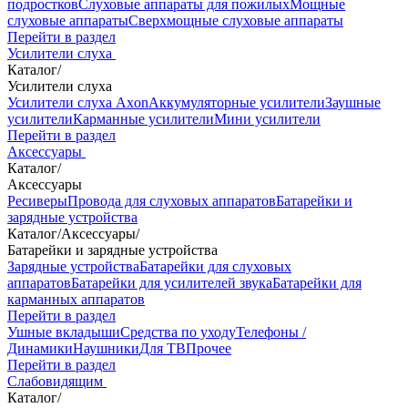
подростков
Слуховые аппараты для пожилых
Мощные
слуховые аппараты
Сверхмощные слуховые аппараты
Перейти в раздел
Усилители слуха
Каталог
/
Усилители слуха
Усилители слуха Axon
Аккумуляторные усилители
Заушные
усилители
Карманные усилители
Мини усилители
Перейти в раздел
Аксессуары
Каталог
/
Аксессуары
Ресиверы
Провода для слуховых аппаратов
Батарейки и
зарядные устройства
Каталог
/
Аксессуары
/
Батарейки и зарядные устройства
Зарядные устройства
Батарейки для слуховых
аппаратов
Батарейки для усилителей звука
Батарейки для
карманных аппаратов
Перейти в раздел
Ушные вкладыши
Средства по уходу
Телефоны /
Динамики
Наушники
Для ТВ
Прочее
Перейти в раздел
Слабовидящим
Каталог
/