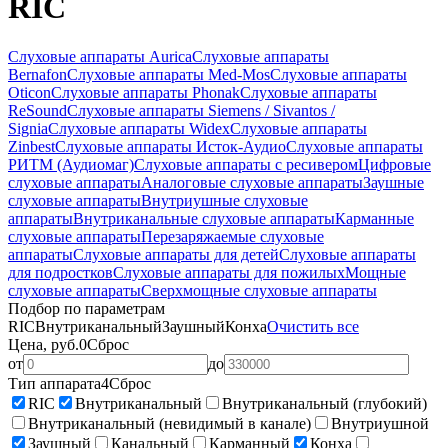
RIC
Слуховые аппараты Aurica
Слуховые аппараты
Bernafon
Слуховые аппараты Med-Mos
Слуховые аппараты
Oticon
Слуховые аппараты Phonak
Слуховые аппараты
ReSound
Слуховые аппараты Siemens / Sivantos /
Signia
Слуховые аппараты Widex
Слуховые аппараты
Zinbest
Слуховые аппараты Исток-Аудио
Слуховые аппараты
РИТМ (Аудиомаг)
Слуховые аппараты с ресивером
Цифровые
слуховые аппараты
Аналоговые слуховые аппараты
Заушные
слуховые аппараты
Внутриушные слуховые
аппараты
Внутриканальные слуховые аппараты
Карманные
слуховые аппараты
Перезаряжаемые слуховые
аппараты
Слуховые аппараты для детей
Слуховые аппараты
для подростков
Слуховые аппараты для пожилых
Мощные
слуховые аппараты
Сверхмощные слуховые аппараты
Подбор по параметрам
RIC
Внутриканальный
Заушный
Конха
Очистить все
Цена, руб.
0
Сброс
от
до
Тип аппарата
4
Сброс
RIC
Внутриканальный
Внутриканальный (глубокий)
Внутриканальный (невидимый в канале)
Внутриушной
Заушный
Канальный
Карманный
Конха