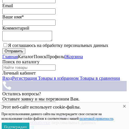
Email
Ваше имя*
Комментарий
Я соглашаюсь на обработку персональных данных
Главная
Каталог
Поиск
Профиль
0
Корзина
Поиск по каталогу
Личный кабинет
Вход
Регистрация
Товары в избранном
Товары в сравнении
Остались вопросы?
Оставьте заявку и мы перезвоним Вам.
Этот веб-сайт использует cookie-файлы.
При использовании данного сайта вы подтверждаете свое согласие на
Я согласен на обработку
персональных данных
использование cookie-файлов в соответствии с нашей
политикой приватности
.
Политика обработки
персональных данных
Подтверждаю
Заказать звонок