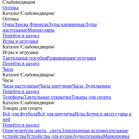
Слабовидящим
Оптика
Каталог
/
Слабовидящим
/
Оптика
Очки
Линзы Френеля
Лупы карманные
Лупы
настольные
Монокуляры
Перейти в раздел
Игры и игрушки
Каталог
/
Слабовидящим
/
Игры и игрушки
Тактильные пособия
Развивающие игрушки
Перейти в раздел
Часы
Каталог
/
Слабовидящим
/
Часы
Часы настольные
Часы наручные
Часы, будильники
Перейти в раздел
Телефоны
Тактильные открытки
Товары для спорта
Каталог
/
Слабовидящим
/
Товары для спорта
Всё для футбола
Всё для шоудауна
Игра Бочча и аксессуары к
ней
Перейти в раздел
Определители цвета , света
Электронные вспомогательные
устройства
Устройства для кухни
Аудиотехника
Маркировка