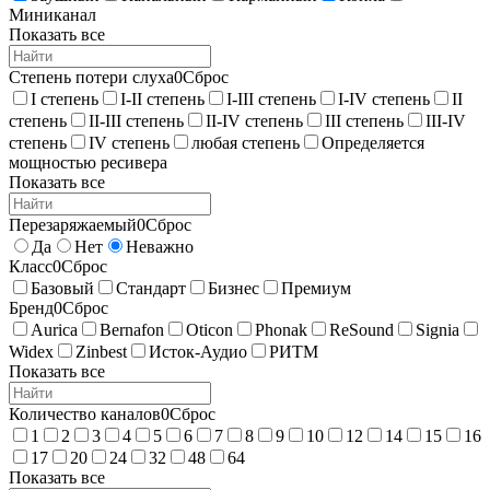
Миниканал
Показать все
Степень потери слуха
0
Сброс
I степень
I-II степень
I-III степень
I-IV степень
II
степень
II-III степень
II-IV степень
III степень
III-IV
степень
IV степень
любая степень
Определяется
мощностью ресивера
Показать все
Перезаряжаемый
0
Сброс
Да
Нет
Неважно
Класс
0
Сброс
Базовый
Стандарт
Бизнес
Премиум
Бренд
0
Сброс
Aurica
Bernafon
Oticon
Phonak
ReSound
Signia
Widex
Zinbest
Исток-Аудио
РИТМ
Показать все
Количество каналов
0
Сброс
1
2
3
4
5
6
7
8
9
10
12
14
15
16
17
20
24
32
48
64
Показать все