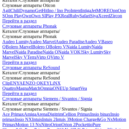
Каталог
/
Слуховые аппараты
/
Слуховые аппараты Oticon
Agil
Chili
Dynamo
Get
Hit
Ino / Ino Pro
Intent
Intiga
Jet
MORE
Opn
Opn
S
Opn Play
Own
Own SI
Play PX
Real
Ruby
Safari
Siya
Xceed
Zircon
Перейти в раздел
Слуховые аппараты Phonak
Каталог
/
Слуховые аппараты
/
Слуховые аппараты Phonak
Audeo Lumity
Audeo Marvel
Audeo Paradise
Audeo V
Baseo
Q
Bolero Marvel
Bolero Q
Bolero V
Naida Lumity
Naida
Marvel
Naida Paradise
Naida Q
Naida V
OK!
Sky Lumity
Sky
Marvel
Sky V
Terra
Virto Q
Virto V
Перейти в раздел
Слуховые аппараты ReSound
Каталог
/
Слуховые аппараты
/
Слуховые аппараты ReSound
Clip
ENYA
ENZO Q
KEY
LiNX
Quattro
Magna
Match
Omnia
ONE
Up Smart
Vea
Перейти в раздел
Слуховые аппараты Siemens / Sivantos / Signia
Каталог
/
Слуховые аппараты
/
Слуховые аппараты Siemens / Sivantos / Signia
Ace Primax
Amiga
Arena
Digitrim
Cellion Primax
Insio binax
Insio
primax
Insio NX
Intuis
Intuis 2
Intuis 3
Motion Charge&Go Nx
Motion
Primax
Motion 13 Nx
Nitro
Orion
Orion 2
Pockettio
Pure