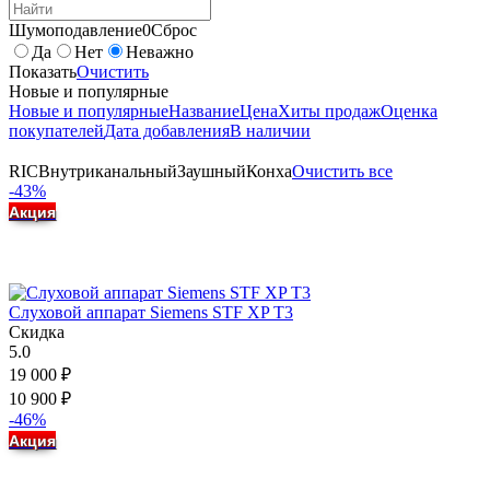
Шумоподавление
0
Сброс
Да
Нет
Неважно
Показать
Очистить
Новые и популярные
Новые и популярные
Название
Цена
Хиты продаж
Оценка
покупателей
Дата добавления
В наличии
RIC
Внутриканальный
Заушный
Конха
Очистить все
-43%
Акция
Слуховой аппарат Siemens STF XP T3
Скидка
5.0
19 000
₽
10 900
₽
-46%
Акция