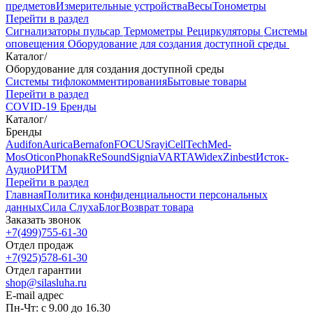
предметов
Измерительные устройства
Весы
Тонометры
Перейти в раздел
Сигнализаторы пульсар
Термометры
Рециркуляторы
Cистемы
оповещения
Оборудование для создания доступной среды
Каталог
/
Оборудование для создания доступной среды
Системы тифлокомментирования
Бытовые товары
Перейти в раздел
COVID-19
Бренды
Каталог
/
Бренды
Audifon
Aurica
Bernafon
FOCUSray
iCellTech
Med-
Mos
Oticon
Phonak
ReSound
Signia
VARTA
Widex
Zinbest
Исток-
Аудио
РИТМ
Перейти в раздел
Главная
Политика конфиденциальности персональных
данных
Сила Слуха
Блог
Возврат товара
Заказать звонок
+7(499)755-61-30
Отдел продаж
+7(925)578-61-30
Отдел гарантии
shop@silasluha.ru
E-mail адрес
Пн-Чт: с 9.00 до 16.30