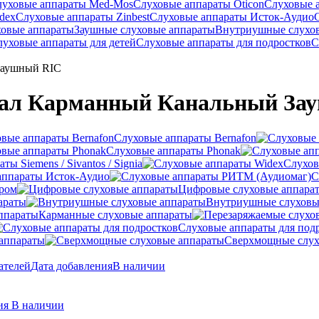
луховые аппараты Med-Mos
Слуховые аппараты Oticon
Слуховые 
dex
Слуховые аппараты Zinbest
Слуховые аппараты Исток-Аудио
ховые аппараты
Заушные слуховые аппараты
Внутриушные слухо
луховые аппараты для детей
Слуховые аппараты для подростков
С
Заушный RIC
нал Карманный Канальный За
Слуховые аппараты Bernafon
Слуховые аппараты Phonak
ы Siemens / Sivantos / Signia
Слухов
аппараты Исток-Аудио
С
ером
Цифровые слуховые аппара
араты
Внутриушные слуховы
Карманные слуховые аппараты
Слуховые аппараты для под
аппараты
Сверхмощные слух
ателей
Дата добавления
В наличии
ния
В наличии