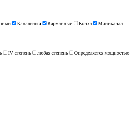
шный
Канальный
Карманный
Конха
Миниканал
ь
IV степень
любая степень
Определяется мощностью