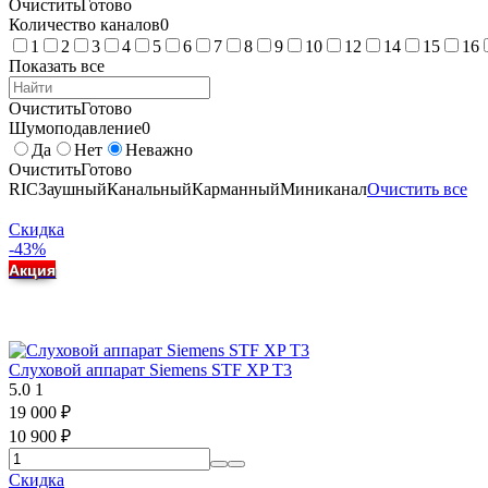
Очистить
Готово
Количество каналов
0
1
2
3
4
5
6
7
8
9
10
12
14
15
16
Показать все
Очистить
Готово
Шумоподавление
0
Да
Нет
Неважно
Очистить
Готово
RIC
Заушный
Канальный
Карманный
Миниканал
Очистить все
Скидка
-43%
Акция
Слуховой аппарат Siemens STF XP T3
5.0
1
19 000
₽
10 900
₽
Скидка