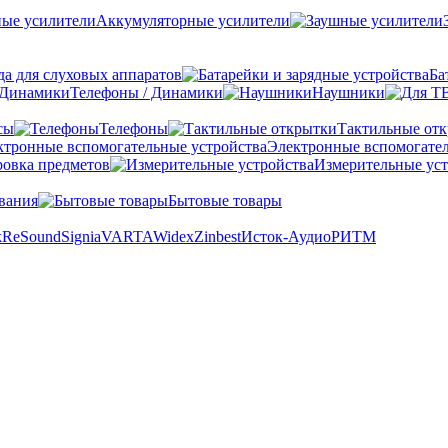
Аккумуляторные усилители
а для слуховых аппаратов
Ба
Телефоны / Динамики
Наушники
сы
Телефоны
Тактильные от
Электронные вспомогател
овка предметов
Измерительные уст
вания
Бытовые товары
k
ReSound
Signia
VARTA
Widex
Zinbest
Исток-Аудио
РИТМ