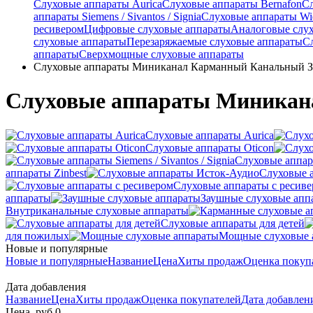
Слуховые аппараты Aurica
Слуховые аппараты Bernafon
С
аппараты Siemens / Sivantos / Signia
Слуховые аппараты Wi
ресивером
Цифровые слуховые аппараты
Аналоговые слу
слуховые аппараты
Перезаряжаемые слуховые аппараты
С
аппараты
Сверхмощные слуховые аппараты
Слуховые аппараты Миниканал Карманный Канальный 
Слуховые аппараты Миника
Слуховые аппараты Aurica
Слуховые аппараты Oticon
Слуховые аппарат
аппараты Zinbest
Слуховые 
Слуховые аппараты с ресив
аппараты
Заушные слуховые апп
Внутриканальные слуховые аппараты
Слуховые аппараты для детей
для пожилых
Мощные слуховые 
Новые и популярные
Новые и популярные
Название
Цена
Хиты продаж
Оценка покуп
Дата добавления
Название
Цена
Хиты продаж
Оценка покупателей
Дата добавле
Цена, руб.
0