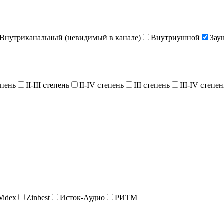
Внутриканальный (невидимый в канале)
Внутриушной
Зау
епень
II-III степень
II-IV степень
III степень
III-IV степен
Widex
Zinbest
Исток-Аудио
РИТМ