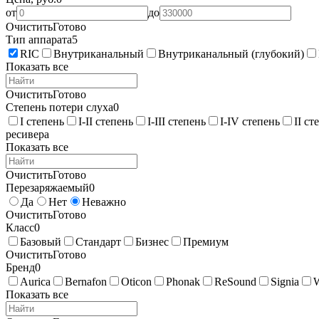
от
до
Очистить
Готово
Тип аппарата
5
RIC
Внутриканальный
Внутриканальный (глубокий)
Показать все
Очистить
Готово
Степень потери слуха
0
I степень
I-II степень
I-III степень
I-IV степень
II ст
ресивера
Показать все
Очистить
Готово
Перезаряжаемый
0
Да
Нет
Неважно
Очистить
Готово
Класс
0
Базовый
Стандарт
Бизнес
Премиум
Очистить
Готово
Бренд
0
Aurica
Bernafon
Oticon
Phonak
ReSound
Signia
Показать все