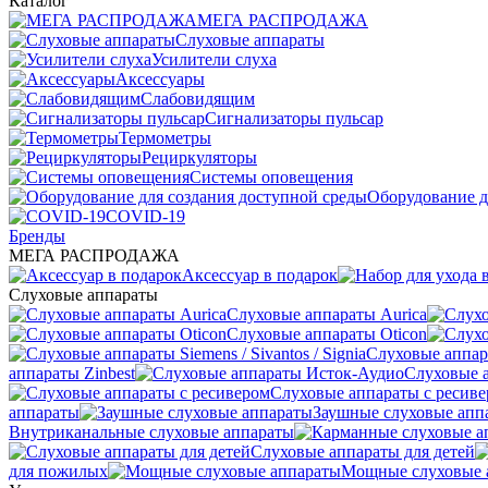
Каталог
МЕГА РАСПРОДАЖА
Слуховые аппараты
Усилители слуха
Аксессуары
Слабовидящим
Сигнализаторы пульсар
Термометры
Рециркуляторы
Cистемы оповещения
Оборудование д
COVID-19
Бренды
МЕГА РАСПРОДАЖА
Аксессуар в подарок
Слуховые аппараты
Слуховые аппараты Aurica
Слуховые аппараты Oticon
Слуховые аппарат
аппараты Zinbest
Слуховые 
Слуховые аппараты с ресив
аппараты
Заушные слуховые апп
Внутриканальные слуховые аппараты
Слуховые аппараты для детей
для пожилых
Мощные слуховые 