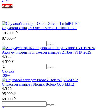
-17%
Акция
Слуховой аппарат Oticon Zircon 1 miniRITE T
105 000
₽
87 000
₽
Аккумуляторный слуховой аппарат Zinbest VHP-202S
4.5
22
4 500
₽
Скидка
-28%
Слуховой аппарат Phonak Bolero Q70-M312
4.5
26
95 000
₽
68 000
₽