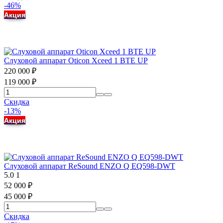
-46%
Акция
Слуховой аппарат Oticon Xceed 1 BTE UP
220 000
₽
119 000
₽
Скидка
-13%
Акция
Слуховой аппарат ReSound ENZO Q EQ598-DWT
5.0
1
52 000
₽
45 000
₽
Скидка