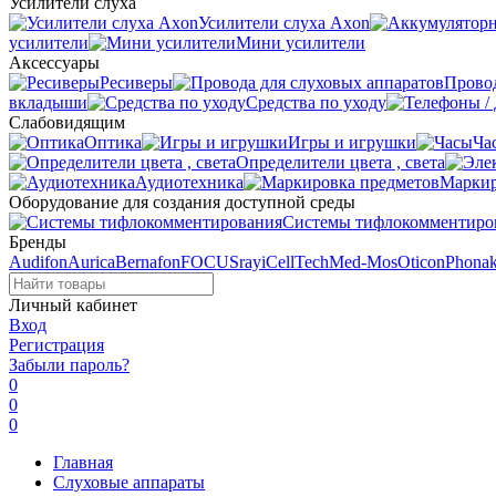
Усилители слуха
Усилители слуха Axon
усилители
Мини усилители
Аксессуары
Ресиверы
Провод
вкладыши
Средства по уходу
Слабовидящим
Оптика
Игры и игрушки
Ча
Определители цвета , света
Аудиотехника
Маркир
Оборудование для создания доступной среды
Системы тифлокомментиро
Бренды
Audifon
Aurica
Bernafon
FOCUSray
iCellTech
Med-Mos
Oticon
Phona
Личный кабинет
Вход
Регистрация
Забыли пароль?
0
0
0
Главная
Слуховые аппараты