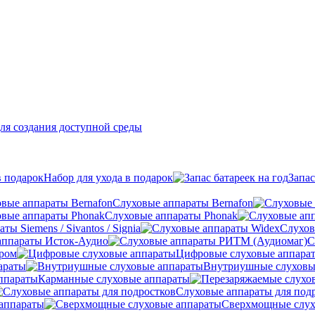
ля создания доступной среды
Набор для ухода в подарок
Запас
Слуховые аппараты Bernafon
Слуховые аппараты Phonak
ы Siemens / Sivantos / Signia
Слухов
аппараты Исток-Аудио
С
ером
Цифровые слуховые аппара
араты
Внутриушные слуховы
Карманные слуховые аппараты
Слуховые аппараты для под
аппараты
Сверхмощные слух