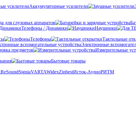
Аккумуляторные усилители
а для слуховых аппаратов
Ба
Телефоны / Динамики
Наушники
сы
Телефоны
Тактильные от
Электронные вспомогател
овка предметов
Измерительные уст
вания
Бытовые товары
k
ReSound
Signia
VARTA
Widex
Zinbest
Исток-Аудио
РИТМ