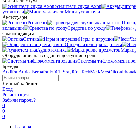
Усилители слуха
Усилители слуха Axon
усилители
Мини усилители
Аксессуары
Ресиверы
Провод
вкладыши
Средства по уходу
Слабовидящим
Оптика
Игры и игрушки
Ча
Определители цвета , света
Аудиотехника
Маркир
Оборудование для создания доступной среды
Системы тифлокомментиро
Бренды
Audifon
Aurica
Bernafon
FOCUSray
iCellTech
Med-Mos
Oticon
Phona
Личный кабинет
Вход
Регистрация
Забыли пароль?
0
0
0
Главная