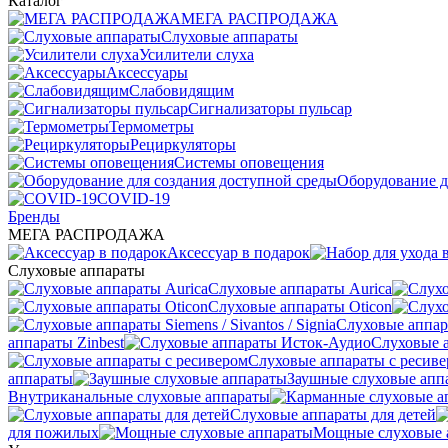
Каталог
МЕГА РАСПРОДАЖА
Слуховые аппараты
Усилители слуха
Аксессуары
Слабовидящим
Сигнализаторы пульсар
Термометры
Рециркуляторы
Cистемы оповещения
Оборудование д
COVID-19
Бренды
МЕГА РАСПРОДАЖА
Аксессуар в подарок
Слуховые аппараты
Слуховые аппараты Aurica
Слуховые аппараты Oticon
Слуховые аппарат
аппараты Zinbest
Слуховые 
Слуховые аппараты с ресив
аппараты
Заушные слуховые апп
Внутриканальные слуховые аппараты
Слуховые аппараты для детей
для пожилых
Мощные слуховые 