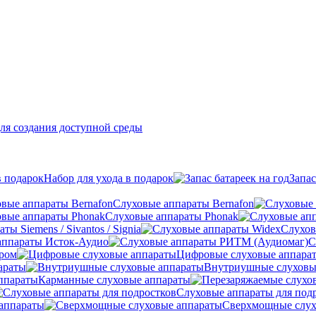
ля создания доступной среды
Набор для ухода в подарок
Запас
Слуховые аппараты Bernafon
Слуховые аппараты Phonak
ы Siemens / Sivantos / Signia
Слухов
аппараты Исток-Аудио
С
ером
Цифровые слуховые аппара
араты
Внутриушные слуховы
Карманные слуховые аппараты
Слуховые аппараты для под
аппараты
Сверхмощные слух