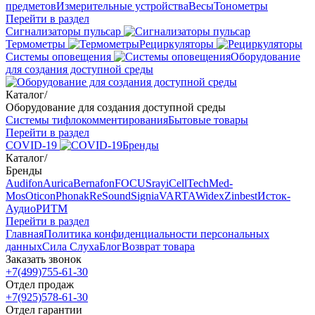
предметов
Измерительные устройства
Весы
Тонометры
Перейти в раздел
Сигнализаторы пульсар
Термометры
Рециркуляторы
Cистемы оповещения
Оборудование
для создания доступной среды
Каталог
/
Оборудование для создания доступной среды
Системы тифлокомментирования
Бытовые товары
Перейти в раздел
COVID-19
Бренды
Каталог
/
Бренды
Audifon
Aurica
Bernafon
FOCUSray
iCellTech
Med-
Mos
Oticon
Phonak
ReSound
Signia
VARTA
Widex
Zinbest
Исток-
Аудио
РИТМ
Перейти в раздел
Главная
Политика конфиденциальности персональных
данных
Сила Слуха
Блог
Возврат товара
Заказать звонок
+7(499)755-61-30
Отдел продаж
+7(925)578-61-30
Отдел гарантии