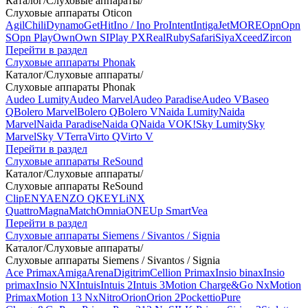
Каталог
/
Слуховые аппараты
/
Слуховые аппараты Oticon
Agil
Chili
Dynamo
Get
Hit
Ino / Ino Pro
Intent
Intiga
Jet
MORE
Opn
Opn
S
Opn Play
Own
Own SI
Play PX
Real
Ruby
Safari
Siya
Xceed
Zircon
Перейти в раздел
Слуховые аппараты Phonak
Каталог
/
Слуховые аппараты
/
Слуховые аппараты Phonak
Audeo Lumity
Audeo Marvel
Audeo Paradise
Audeo V
Baseo
Q
Bolero Marvel
Bolero Q
Bolero V
Naida Lumity
Naida
Marvel
Naida Paradise
Naida Q
Naida V
OK!
Sky Lumity
Sky
Marvel
Sky V
Terra
Virto Q
Virto V
Перейти в раздел
Слуховые аппараты ReSound
Каталог
/
Слуховые аппараты
/
Слуховые аппараты ReSound
Clip
ENYA
ENZO Q
KEY
LiNX
Quattro
Magna
Match
Omnia
ONE
Up Smart
Vea
Перейти в раздел
Слуховые аппараты Siemens / Sivantos / Signia
Каталог
/
Слуховые аппараты
/
Слуховые аппараты Siemens / Sivantos / Signia
Ace Primax
Amiga
Arena
Digitrim
Cellion Primax
Insio binax
Insio
primax
Insio NX
Intuis
Intuis 2
Intuis 3
Motion Charge&Go Nx
Motion
Primax
Motion 13 Nx
Nitro
Orion
Orion 2
Pockettio
Pure