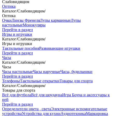
Слабовидящим
Оптика
Каталог
/
Слабовидящим
/
Оптика
Очки
Линзы Френеля
Лупы карманные
Лупы
настольные
Монокуляры
Перейти в раздел
Игры и игрушки
Каталог
/
Слабовидящим
/
Игры и игрушки
Тактильные пособия
Развивающие игрушки
Перейти в раздел
Часы
Каталог
/
Слабовидящим
/
Часы
Часы настольные
Часы наручные
Часы, будильники
Перейти в раздел
Телефоны
Тактильные открытки
Товары для спорта
Каталог
/
Слабовидящим
/
Товары для спорта
Всё для футбола
Всё для шоудауна
Игра Бочча и аксессуары к
ней
Перейти в раздел
Определители цвета , света
Электронные вспомогательные
устройства
Устройства для кухни
Аудиотехника
Маркировка