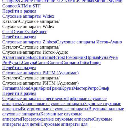
Charge&Go
Pure Primax
Pure 312 Nx
SILK Primax
Sirion 2
Styletto
Connect
XTM и STF
Перейти в раздел
Слуховые аппараты Widex
Каталог
/
Слуховые аппараты
/
Слуховые аппараты Widex
Clear
Dream
Evoke
Super
Перейти в раздел
Слуховые аппараты Zinbest
Слуховые аппараты Исток-Аудио
Каталог
/
Слуховые аппараты
/
Слуховые аппараты Исток-Аудио
Атлант
Багира
Барс
Витязь
Исток
Помощник
Прима
Руна
Руна
Pro
Руна L
Сакура
Санта
Соната
Сопрано
Тайм
Tango
Перейти в раздел
Слуховые аппараты РИТМ (Аудиомаг)
Каталог
/
Слуховые аппараты
/
Слуховые аппараты РИТМ (Аудиомаг)
Formanta
Mond
Ария
Бриз
Гранд
Круиз
Мастер
Ретро
Эльф
Перейти в раздел
Слуховые аппараты с ресивером
Цифровые слуховые
аппараты
Аналоговые слуховые аппараты
Заушные слуховые
аппараты
Внутриушные слуховые аппараты
Внутриканальные
слуховые аппараты
Карманные слуховые
аппараты
Перезаряжаемые слуховые аппараты
Слуховые
аппараты для детей
Слуховые аппараты для