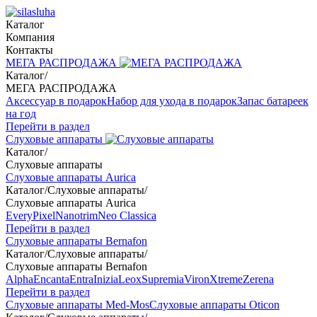
Каталог
Компания
Контакты
МЕГА РАСПРОДАЖА
Каталог
/
МЕГА РАСПРОДАЖА
Аксессуар в подарок
Набор для ухода в подарок
Запас батареек
на год
Перейти в раздел
Слуховые аппараты
Каталог
/
Слуховые аппараты
Слуховые аппараты Aurica
Каталог
/
Слуховые аппараты
/
Слуховые аппараты Aurica
Every
Pixel
Nanotrim
Neo Classica
Перейти в раздел
Слуховые аппараты Bernafon
Каталог
/
Слуховые аппараты
/
Слуховые аппараты Bernafon
Alpha
Encanta
Entra
Inizia
Leox
Supremia
Viron
Xtreme
Zerena
Перейти в раздел
Слуховые аппараты Med-Mos
Слуховые аппараты Oticon