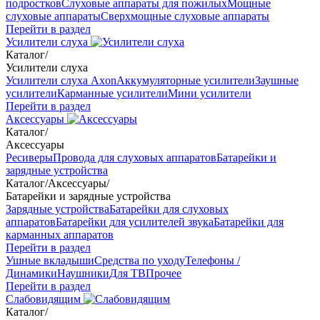
подростков
Слуховые аппараты для пожилых
Мощные
слуховые аппараты
Сверхмощные слуховые аппараты
Перейти в раздел
Усилители слуха
Каталог
/
Усилители слуха
Усилители слуха Axon
Аккумуляторные усилители
Заушные
усилители
Карманные усилители
Мини усилители
Перейти в раздел
Аксессуары
Каталог
/
Аксессуары
Ресиверы
Провода для слуховых аппаратов
Батарейки и
зарядные устройства
Каталог
/
Аксессуары
/
Батарейки и зарядные устройства
Зарядные устройства
Батарейки для слуховых
аппаратов
Батарейки для усилителей звука
Батарейки для
карманных аппаратов
Перейти в раздел
Ушные вкладыши
Средства по уходу
Телефоны /
Динамики
Наушники
Для ТВ
Прочее
Перейти в раздел
Слабовидящим
Каталог
/