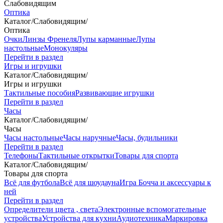
Слабовидящим
Оптика
Каталог
/
Слабовидящим
/
Оптика
Очки
Линзы Френеля
Лупы карманные
Лупы
настольные
Монокуляры
Перейти в раздел
Игры и игрушки
Каталог
/
Слабовидящим
/
Игры и игрушки
Тактильные пособия
Развивающие игрушки
Перейти в раздел
Часы
Каталог
/
Слабовидящим
/
Часы
Часы настольные
Часы наручные
Часы, будильники
Перейти в раздел
Телефоны
Тактильные открытки
Товары для спорта
Каталог
/
Слабовидящим
/
Товары для спорта
Всё для футбола
Всё для шоудауна
Игра Бочча и аксессуары к
ней
Перейти в раздел
Определители цвета , света
Электронные вспомогательные
устройства
Устройства для кухни
Аудиотехника
Маркировка