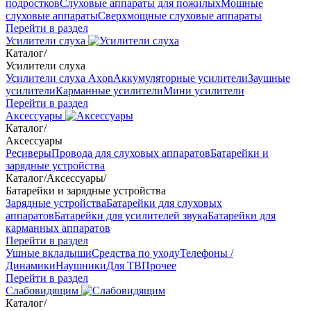
подростков
Слуховые аппараты для пожилых
Мощные
слуховые аппараты
Сверхмощные слуховые аппараты
Перейти в раздел
Усилители слуха
Каталог
/
Усилители слуха
Усилители слуха Axon
Аккумуляторные усилители
Заушные
усилители
Карманные усилители
Мини усилители
Перейти в раздел
Аксессуары
Каталог
/
Аксессуары
Ресиверы
Провода для слуховых аппаратов
Батарейки и
зарядные устройства
Каталог
/
Аксессуары
/
Батарейки и зарядные устройства
Зарядные устройства
Батарейки для слуховых
аппаратов
Батарейки для усилителей звука
Батарейки для
карманных аппаратов
Перейти в раздел
Ушные вкладыши
Средства по уходу
Телефоны /
Динамики
Наушники
Для ТВ
Прочее
Перейти в раздел
Слабовидящим
Каталог
/