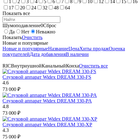
1
2
3
4
5
6
7
8
9
10
12
14
15
16
17
20
24
32
48
64
Показать все
Шумоподавление
0
Сброс
Да
Нет
Неважно
Показать
Очистить
Новые и популярные
Новые и популярные
Название
Цена
Хиты продаж
Оценка
покупателей
Дата добавления
В наличии
RIC
Внутриушной
Канальный
Конха
Очистить все
Слуховой аппарат Widex DREAM 330-FS
4.6
73 000
₽
Слуховой аппарат Widex DREAM 330-PA
4.8
73 000
₽
Слуховой аппарат Widex DREAM 330-XP
4.3
75 000
₽