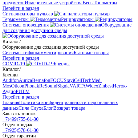
предметов
Измерительные устройства
Весы
Тонометры
Перейти в раздел
Сигнализаторы пульсар
Термометры
Рециркуляторы
Cистемы оповещения
Оборудование
для создания доступной среды
Каталог
/
Оборудование для создания доступной среды
Системы тифлокомментирования
Бытовые товары
Перейти в раздел
COVID-19
Бренды
Каталог
/
Бренды
Audifon
Aurica
Bernafon
FOCUSray
iCellTech
Med-
Mos
Oticon
Phonak
ReSound
Signia
VARTA
Widex
Zinbest
Исток-
Аудио
РИТМ
Перейти в раздел
Главная
Политика конфиденциальности персональных
данных
Сила Слуха
Блог
Возврат товара
Заказать звонок
+7(499)755-61-30
Отдел продаж
+7(925)578-61-30
Отдел гарантии