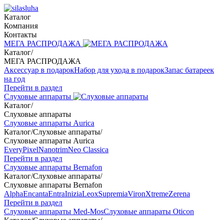
Каталог
Компания
Контакты
МЕГА РАСПРОДАЖА
Каталог
/
МЕГА РАСПРОДАЖА
Аксессуар в подарок
Набор для ухода в подарок
Запас батареек
на год
Перейти в раздел
Слуховые аппараты
Каталог
/
Слуховые аппараты
Слуховые аппараты Aurica
Каталог
/
Слуховые аппараты
/
Слуховые аппараты Aurica
Every
Pixel
Nanotrim
Neo Classica
Перейти в раздел
Слуховые аппараты Bernafon
Каталог
/
Слуховые аппараты
/
Слуховые аппараты Bernafon
Alpha
Encanta
Entra
Inizia
Leox
Supremia
Viron
Xtreme
Zerena
Перейти в раздел
Слуховые аппараты Med-Mos
Слуховые аппараты Oticon