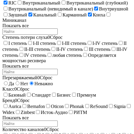
RIC
Внутриканальный
Внутриканальный (глубокий)
Внутриканальный (невидимый в канале)
Внутриушной
Заушный
Канальный
Карманный
Конха
Миниканал
Показать все
Степень потери слуха
0
Сброс
I степень
I-II степень
I-III степень
I-IV степень
II
степень
II-III степень
II-IV степень
III степень
III-IV
степень
IV степень
любая степень
Определяется
мощностью ресивера
Показать все
Перезаряжаемый
0
Сброс
Да
Нет
Неважно
Класс
0
Сброс
Базовый
Стандарт
Бизнес
Премиум
Бренд
0
Сброс
Aurica
Bernafon
Oticon
Phonak
ReSound
Signia
Widex
Zinbest
Исток-Аудио
РИТМ
Показать все
Количество каналов
0
Сброс