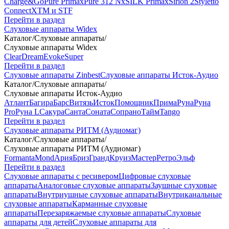
Charge&Go
Pure Primax
Pure 312 Nx
SILK Primax
Sirion 2
Styletto
Connect
XTM и STF
Перейти в раздел
Слуховые аппараты Widex
Каталог
/
Слуховые аппараты
/
Слуховые аппараты Widex
Clear
Dream
Evoke
Super
Перейти в раздел
Слуховые аппараты Zinbest
Слуховые аппараты Исток-Аудио
Каталог
/
Слуховые аппараты
/
Слуховые аппараты Исток-Аудио
Атлант
Багира
Барс
Витязь
Исток
Помощник
Прима
Руна
Руна
Pro
Руна L
Сакура
Санта
Соната
Сопрано
Тайм
Tango
Перейти в раздел
Слуховые аппараты РИТМ (Аудиомаг)
Каталог
/
Слуховые аппараты
/
Слуховые аппараты РИТМ (Аудиомаг)
Formanta
Mond
Ария
Бриз
Гранд
Круиз
Мастер
Ретро
Эльф
Перейти в раздел
Слуховые аппараты с ресивером
Цифровые слуховые
аппараты
Аналоговые слуховые аппараты
Заушные слуховые
аппараты
Внутриушные слуховые аппараты
Внутриканальные
слуховые аппараты
Карманные слуховые
аппараты
Перезаряжаемые слуховые аппараты
Слуховые
аппараты для детей
Слуховые аппараты для