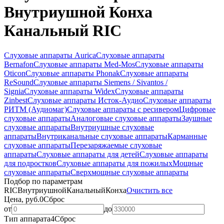
Внутриушной Конха
Канальный RIC
Слуховые аппараты Aurica
Слуховые аппараты
Bernafon
Слуховые аппараты Med-Mos
Слуховые аппараты
Oticon
Слуховые аппараты Phonak
Слуховые аппараты
ReSound
Слуховые аппараты Siemens / Sivantos /
Signia
Слуховые аппараты Widex
Слуховые аппараты
Zinbest
Слуховые аппараты Исток-Аудио
Слуховые аппараты
РИТМ (Аудиомаг)
Слуховые аппараты с ресивером
Цифровые
слуховые аппараты
Аналоговые слуховые аппараты
Заушные
слуховые аппараты
Внутриушные слуховые
аппараты
Внутриканальные слуховые аппараты
Карманные
слуховые аппараты
Перезаряжаемые слуховые
аппараты
Слуховые аппараты для детей
Слуховые аппараты
для подростков
Слуховые аппараты для пожилых
Мощные
слуховые аппараты
Сверхмощные слуховые аппараты
Подбор по параметрам
RIC
Внутриушной
Канальный
Конха
Очистить все
Цена, руб.
0
Сброс
от
до
Тип аппарата
4
Сброс