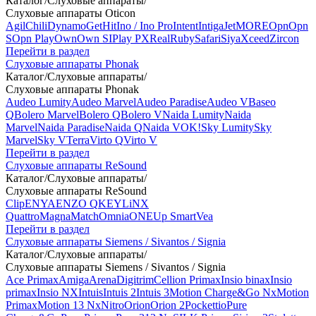
Каталог
/
Слуховые аппараты
/
Слуховые аппараты Oticon
Agil
Chili
Dynamo
Get
Hit
Ino / Ino Pro
Intent
Intiga
Jet
MORE
Opn
Opn
S
Opn Play
Own
Own SI
Play PX
Real
Ruby
Safari
Siya
Xceed
Zircon
Перейти в раздел
Слуховые аппараты Phonak
Каталог
/
Слуховые аппараты
/
Слуховые аппараты Phonak
Audeo Lumity
Audeo Marvel
Audeo Paradise
Audeo V
Baseo
Q
Bolero Marvel
Bolero Q
Bolero V
Naida Lumity
Naida
Marvel
Naida Paradise
Naida Q
Naida V
OK!
Sky Lumity
Sky
Marvel
Sky V
Terra
Virto Q
Virto V
Перейти в раздел
Слуховые аппараты ReSound
Каталог
/
Слуховые аппараты
/
Слуховые аппараты ReSound
Clip
ENYA
ENZO Q
KEY
LiNX
Quattro
Magna
Match
Omnia
ONE
Up Smart
Vea
Перейти в раздел
Слуховые аппараты Siemens / Sivantos / Signia
Каталог
/
Слуховые аппараты
/
Слуховые аппараты Siemens / Sivantos / Signia
Ace Primax
Amiga
Arena
Digitrim
Cellion Primax
Insio binax
Insio
primax
Insio NX
Intuis
Intuis 2
Intuis 3
Motion Charge&Go Nx
Motion
Primax
Motion 13 Nx
Nitro
Orion
Orion 2
Pockettio
Pure