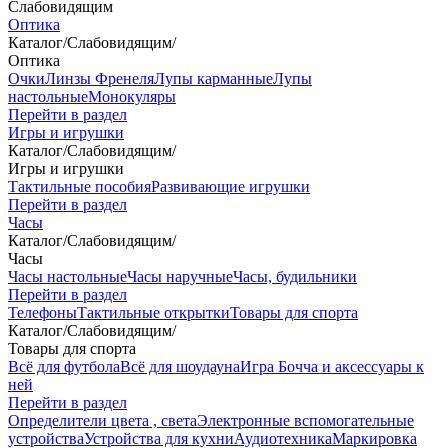
Слабовидящим
Оптика
Каталог
/
Слабовидящим
/
Оптика
Очки
Линзы Френеля
Лупы карманные
Лупы
настольные
Монокуляры
Перейти в раздел
Игры и игрушки
Каталог
/
Слабовидящим
/
Игры и игрушки
Тактильные пособия
Развивающие игрушки
Перейти в раздел
Часы
Каталог
/
Слабовидящим
/
Часы
Часы настольные
Часы наручные
Часы, будильники
Перейти в раздел
Телефоны
Тактильные открытки
Товары для спорта
Каталог
/
Слабовидящим
/
Товары для спорта
Всё для футбола
Всё для шоудауна
Игра Бочча и аксессуары к
ней
Перейти в раздел
Определители цвета , света
Электронные вспомогательные
устройства
Устройства для кухни
Аудиотехника
Маркировка