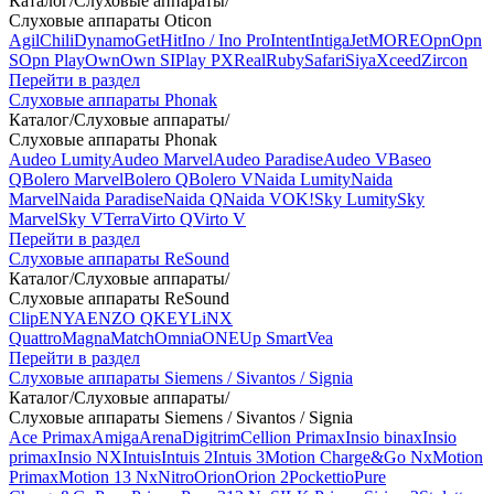
Каталог
/
Слуховые аппараты
/
Слуховые аппараты Oticon
Agil
Chili
Dynamo
Get
Hit
Ino / Ino Pro
Intent
Intiga
Jet
MORE
Opn
Opn
S
Opn Play
Own
Own SI
Play PX
Real
Ruby
Safari
Siya
Xceed
Zircon
Перейти в раздел
Слуховые аппараты Phonak
Каталог
/
Слуховые аппараты
/
Слуховые аппараты Phonak
Audeo Lumity
Audeo Marvel
Audeo Paradise
Audeo V
Baseo
Q
Bolero Marvel
Bolero Q
Bolero V
Naida Lumity
Naida
Marvel
Naida Paradise
Naida Q
Naida V
OK!
Sky Lumity
Sky
Marvel
Sky V
Terra
Virto Q
Virto V
Перейти в раздел
Слуховые аппараты ReSound
Каталог
/
Слуховые аппараты
/
Слуховые аппараты ReSound
Clip
ENYA
ENZO Q
KEY
LiNX
Quattro
Magna
Match
Omnia
ONE
Up Smart
Vea
Перейти в раздел
Слуховые аппараты Siemens / Sivantos / Signia
Каталог
/
Слуховые аппараты
/
Слуховые аппараты Siemens / Sivantos / Signia
Ace Primax
Amiga
Arena
Digitrim
Cellion Primax
Insio binax
Insio
primax
Insio NX
Intuis
Intuis 2
Intuis 3
Motion Charge&Go Nx
Motion
Primax
Motion 13 Nx
Nitro
Orion
Orion 2
Pockettio
Pure