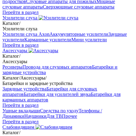
подростков
Слуховые аппараты для пожилых
Мощные
слуховые аппараты
Сверхмощные слуховые аппараты
Перейти в раздел
Усилители слуха
Каталог
/
Усилители слуха
Усилители слуха Axon
Аккумуляторные усилители
Заушные
усилители
Карманные усилители
Мини усилители
Перейти в раздел
Аксессуары
Каталог
/
Аксессуары
Ресиверы
Провода для слуховых аппаратов
Батарейки и
зарядные устройства
Каталог
/
Аксессуары
/
Батарейки и зарядные устройства
Зарядные устройства
Батарейки для слуховых
аппаратов
Батарейки для усилителей звука
Батарейки для
карманных аппаратов
Перейти в раздел
Ушные вкладыши
Средства по уходу
Телефоны /
Динамики
Наушники
Для ТВ
Прочее
Перейти в раздел
Слабовидящим
Каталог
/