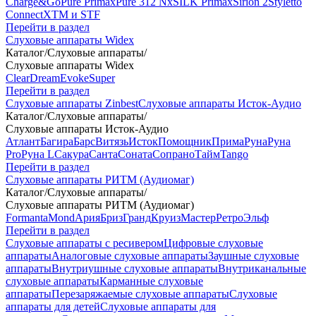
Charge&Go
Pure Primax
Pure 312 Nx
SILK Primax
Sirion 2
Styletto
Connect
XTM и STF
Перейти в раздел
Слуховые аппараты Widex
Каталог
/
Слуховые аппараты
/
Слуховые аппараты Widex
Clear
Dream
Evoke
Super
Перейти в раздел
Слуховые аппараты Zinbest
Слуховые аппараты Исток-Аудио
Каталог
/
Слуховые аппараты
/
Слуховые аппараты Исток-Аудио
Атлант
Багира
Барс
Витязь
Исток
Помощник
Прима
Руна
Руна
Pro
Руна L
Сакура
Санта
Соната
Сопрано
Тайм
Tango
Перейти в раздел
Слуховые аппараты РИТМ (Аудиомаг)
Каталог
/
Слуховые аппараты
/
Слуховые аппараты РИТМ (Аудиомаг)
Formanta
Mond
Ария
Бриз
Гранд
Круиз
Мастер
Ретро
Эльф
Перейти в раздел
Слуховые аппараты с ресивером
Цифровые слуховые
аппараты
Аналоговые слуховые аппараты
Заушные слуховые
аппараты
Внутриушные слуховые аппараты
Внутриканальные
слуховые аппараты
Карманные слуховые
аппараты
Перезаряжаемые слуховые аппараты
Слуховые
аппараты для детей
Слуховые аппараты для