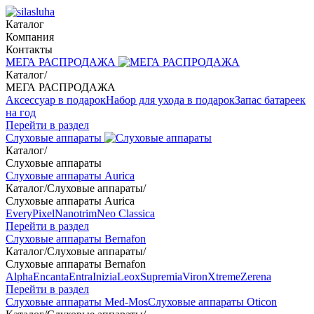
Каталог
Компания
Контакты
МЕГА РАСПРОДАЖА
Каталог
/
МЕГА РАСПРОДАЖА
Аксессуар в подарок
Набор для ухода в подарок
Запас батареек
на год
Перейти в раздел
Слуховые аппараты
Каталог
/
Слуховые аппараты
Слуховые аппараты Aurica
Каталог
/
Слуховые аппараты
/
Слуховые аппараты Aurica
Every
Pixel
Nanotrim
Neo Classica
Перейти в раздел
Слуховые аппараты Bernafon
Каталог
/
Слуховые аппараты
/
Слуховые аппараты Bernafon
Alpha
Encanta
Entra
Inizia
Leox
Supremia
Viron
Xtreme
Zerena
Перейти в раздел
Слуховые аппараты Med-Mos
Слуховые аппараты Oticon