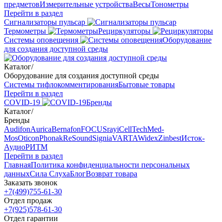
предметов
Измерительные устройства
Весы
Тонометры
Перейти в раздел
Сигнализаторы пульсар
Термометры
Рециркуляторы
Cистемы оповещения
Оборудование
для создания доступной среды
Каталог
/
Оборудование для создания доступной среды
Системы тифлокомментирования
Бытовые товары
Перейти в раздел
COVID-19
Бренды
Каталог
/
Бренды
Audifon
Aurica
Bernafon
FOCUSray
iCellTech
Med-
Mos
Oticon
Phonak
ReSound
Signia
VARTA
Widex
Zinbest
Исток-
Аудио
РИТМ
Перейти в раздел
Главная
Политика конфиденциальности персональных
данных
Сила Слуха
Блог
Возврат товара
Заказать звонок
+7(499)755-61-30
Отдел продаж
+7(925)578-61-30
Отдел гарантии