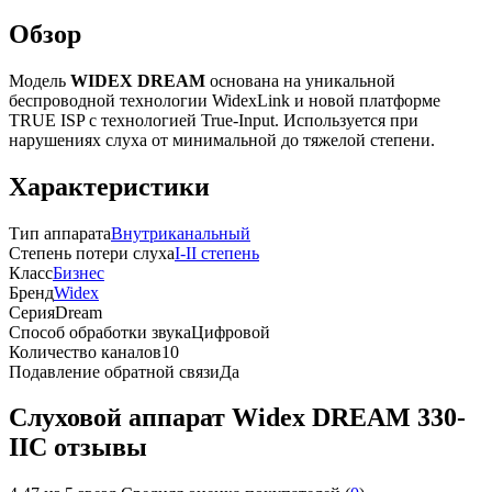
Обзор
Модель
WIDEX DREAM
основана на уникальной
беспроводной технологии WidexLink и новой платформе
TRUE ISP с технологией True-Input. Используется при
нарушениях слуха от минимальной до тяжелой степени.
Характеристики
Тип аппарата
Внутриканальный
Степень потери слуха
I-II степень
Класс
Бизнес
Бренд
Widex
Серия
Dream
Способ обработки звука
Цифровой
Количество каналов
10
Подавление обратной связи
Да
Слуховой аппарат Widex DREAM 330-
IIC отзывы