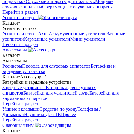
подростков
Слуховые аппараты для пожилых
Мощные
слуховые аппараты
Сверхмощные слуховые аппараты
Перейти в раздел
Усилители слуха
Каталог
/
Усилители слуха
Усилители слуха Axon
Аккумуляторные усилители
Заушные
усилители
Карманные усилители
Мини усилители
Перейти в раздел
Аксессуары
Каталог
/
Аксессуары
Ресиверы
Провода для слуховых аппаратов
Батарейки и
зарядные устройства
Каталог
/
Аксессуары
/
Батарейки и зарядные устройства
Зарядные устройства
Батарейки для слуховых
аппаратов
Батарейки для усилителей звука
Батарейки для
карманных аппаратов
Перейти в раздел
Ушные вкладыши
Средства по уходу
Телефоны /
Динамики
Наушники
Для ТВ
Прочее
Перейти в раздел
Слабовидящим
Каталог
/