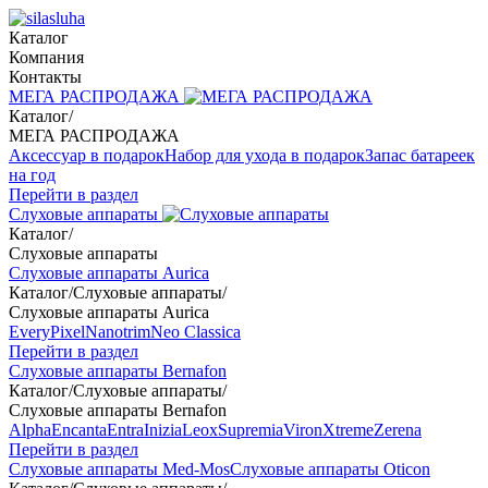
Каталог
Компания
Контакты
МЕГА РАСПРОДАЖА
Каталог
/
МЕГА РАСПРОДАЖА
Аксессуар в подарок
Набор для ухода в подарок
Запас батареек
на год
Перейти в раздел
Слуховые аппараты
Каталог
/
Слуховые аппараты
Слуховые аппараты Aurica
Каталог
/
Слуховые аппараты
/
Слуховые аппараты Aurica
Every
Pixel
Nanotrim
Neo Classica
Перейти в раздел
Слуховые аппараты Bernafon
Каталог
/
Слуховые аппараты
/
Слуховые аппараты Bernafon
Alpha
Encanta
Entra
Inizia
Leox
Supremia
Viron
Xtreme
Zerena
Перейти в раздел
Слуховые аппараты Med-Mos
Слуховые аппараты Oticon