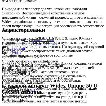
чем бы ни занимались.
Природа дала человеку два уха, чтобы они работали
синхронно. Воспроизведение естественных звуков
повседневной жизни - сложный процесс. Для этого компания
Widex разработала специальную технологию, основываясь на
своей непревзойденной репутации обеспечивать естественное
Характеристики
и комфортное звучание.
Слуховые аппараты WIDEX UNIQUE (Видэкс Юникь)
Тип аппарата
Внутриканальный
улавливают все звуки, которые Вам нужны, от высоких до
Степень потери слуха
I-III степень
низких, от громких до самых тихих. Ни один другой слуховой
Класс
Базовый
аппарат не может воспроизвести такой диапазон звуков,
Бренд
Widex
сохранив при этом комфортное восприятие.
Диапазон частот
100-9700 Гц
Способ обработки звука
Цифровой
Линейка WIDEX UNIQUE (Видэкс Юникь) создана на новой
Способ настройки
Программируемый
платформе от компании WIDEX (Видэкс) с технологией
Количество программ
3
классификации звуков, которая автоматически
Тип батарейки
10
классифицирует звуковое окружение и оптимально
Время работы от одной батарейки
100 часов
обрабатывает звук в зависимости от обстановки.
Индукционная катушка
Нет
Слуховой аппарат Widex Unique 50 U-
Регулировка громкости
Да
Только UNIQUE способен подавить нежелательные тихие
Шумоподавление
Да
CIC-M отзывы
звуки и сохранить нужные тихие звуки (тихую речь,
Подавление обратной связи
Да
например). Когда Вы находитесь на улице, UNIQUE
Влагозащита
Да
существенно уменьшает шум ветра в любую погоду.
0