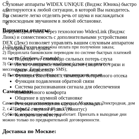
0
Слуховые аппараты WIDEX UNIQUE (Видэкс Юникь) быстро
0
адаптируются к любой ситуации, в которой Вы находитесь.
Вы сможете легко отделять речь от шума и наслаждаться
0
превосходным звучанием в любой обстановке.
0
Варианты оплаты:
Беспроводная связь через технологию WidexLink (Видэкс
Линк) и совместимость с дополнительными устройствами
DEX (Декс) позволяет управлять вашим слуховым аппаратом
1) По всей России возможна оплата при получении заказа;
с телефона или пульта.
2) Предоплата банковским переводом по системе быстрых платежей
на карты Сбербанк, Тинькофф;
Подходит от слабых до сильных потерь слуха
3) Оплата через интернет-эквайринг (ссылка на оплату в
Легко очищаемое нанопокрытие (защита от грязи и
мессенджеры, Email или по SMS);
брызг жидкостей)
4) Выставление счета на оплату юридическим лицам.
Функция Вкл./Выкл. с помощью батарейного отсека
Функция подавления обратной связи
Система распознавания сигнала для обеспечения
Самовывоз:
повышенного комфорта
Общение в шумной обстановке
Речевые оповещения слухового аппарата
Самовывоз осуществляется по адресу: г. Москва, ул. Электродная, дом
Борьба с шумом в ушах (тинитус)
2, с.33, офис 2. пн-пт с 9.00 до 17.00.
Контроль шума ветра
Суббота, воскресенье офис не работает. Приехать в выходные дни
можно только по предварительной договоренности.
Доставка по Москве: