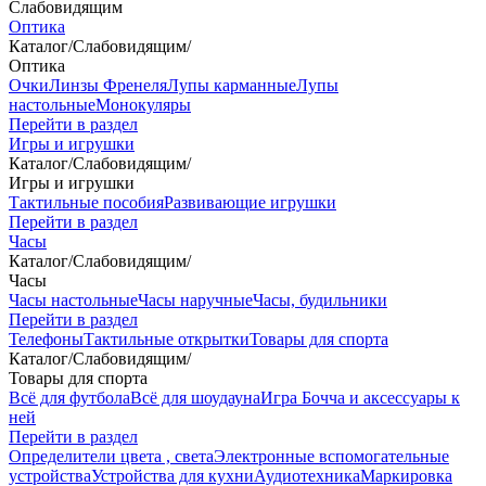
Слабовидящим
Оптика
Каталог
/
Слабовидящим
/
Оптика
Очки
Линзы Френеля
Лупы карманные
Лупы
настольные
Монокуляры
Перейти в раздел
Игры и игрушки
Каталог
/
Слабовидящим
/
Игры и игрушки
Тактильные пособия
Развивающие игрушки
Перейти в раздел
Часы
Каталог
/
Слабовидящим
/
Часы
Часы настольные
Часы наручные
Часы, будильники
Перейти в раздел
Телефоны
Тактильные открытки
Товары для спорта
Каталог
/
Слабовидящим
/
Товары для спорта
Всё для футбола
Всё для шоудауна
Игра Бочча и аксессуары к
ней
Перейти в раздел
Определители цвета , света
Электронные вспомогательные
устройства
Устройства для кухни
Аудиотехника
Маркировка