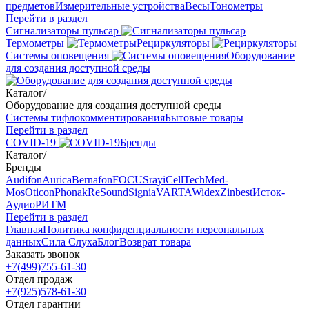
предметов
Измерительные устройства
Весы
Тонометры
Перейти в раздел
Сигнализаторы пульсар
Термометры
Рециркуляторы
Cистемы оповещения
Оборудование
для создания доступной среды
Каталог
/
Оборудование для создания доступной среды
Системы тифлокомментирования
Бытовые товары
Перейти в раздел
COVID-19
Бренды
Каталог
/
Бренды
Audifon
Aurica
Bernafon
FOCUSray
iCellTech
Med-
Mos
Oticon
Phonak
ReSound
Signia
VARTA
Widex
Zinbest
Исток-
Аудио
РИТМ
Перейти в раздел
Главная
Политика конфиденциальности персональных
данных
Сила Слуха
Блог
Возврат товара
Заказать звонок
+7(499)755-61-30
Отдел продаж
+7(925)578-61-30
Отдел гарантии