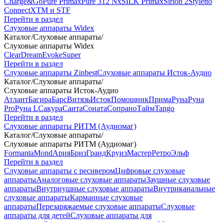
Charge&Go
Pure Primax
Pure 312 Nx
SILK Primax
Sirion 2
Styletto
Connect
XTM и STF
Перейти в раздел
Слуховые аппараты Widex
Каталог
/
Слуховые аппараты
/
Слуховые аппараты Widex
Clear
Dream
Evoke
Super
Перейти в раздел
Слуховые аппараты Zinbest
Слуховые аппараты Исток-Аудио
Каталог
/
Слуховые аппараты
/
Слуховые аппараты Исток-Аудио
Атлант
Багира
Барс
Витязь
Исток
Помощник
Прима
Руна
Руна
Pro
Руна L
Сакура
Санта
Соната
Сопрано
Тайм
Tango
Перейти в раздел
Слуховые аппараты РИТМ (Аудиомаг)
Каталог
/
Слуховые аппараты
/
Слуховые аппараты РИТМ (Аудиомаг)
Formanta
Mond
Ария
Бриз
Гранд
Круиз
Мастер
Ретро
Эльф
Перейти в раздел
Слуховые аппараты с ресивером
Цифровые слуховые
аппараты
Аналоговые слуховые аппараты
Заушные слуховые
аппараты
Внутриушные слуховые аппараты
Внутриканальные
слуховые аппараты
Карманные слуховые
аппараты
Перезаряжаемые слуховые аппараты
Слуховые
аппараты для детей
Слуховые аппараты для