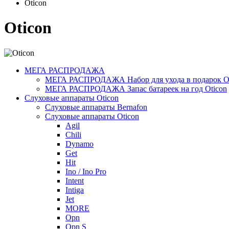
Oticon
Oticon
МЕГА РАСПРОДАЖА
МЕГА РАСПРОДАЖА Набор для ухода в подарок Ot
МЕГА РАСПРОДАЖА Запас батареек на год Oticon
Слуховые аппараты Oticon
Слуховые аппараты Bernafon
Слуховые аппараты Oticon
Agil
Chili
Dynamo
Get
Hit
Ino / Ino Pro
Intent
Intiga
Jet
MORE
Opn
Opn S