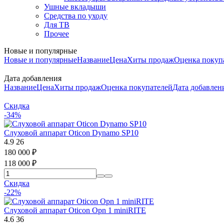
Ушные вкладыши
Средства по уходу
Для ТВ
Прочее
Новые и популярные
Новые и популярные
Название
Цена
Хиты продаж
Оценка покуп
Дата добавления
Название
Цена
Хиты продаж
Оценка покупателей
Дата добавле
Скидка
-34%
Слуховой аппарат Oticon Dynamo SP10
4.9
26
180 000
₽
118 000
₽
Скидка
-22%
Слуховой аппарат Oticon Opn 1 miniRITE
4.6
36