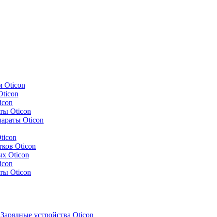
 Oticon
ticon
icon
ты Oticon
араты Oticon
ticon
ков Oticon
х Oticon
icon
ты Oticon
Зарядные устройства Oticon