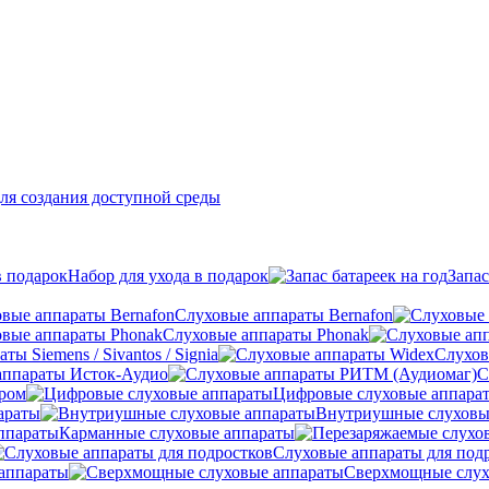
ля создания доступной среды
Набор для ухода в подарок
Запас
Слуховые аппараты Bernafon
Слуховые аппараты Phonak
ы Siemens / Sivantos / Signia
Слухов
аппараты Исток-Аудио
С
ером
Цифровые слуховые аппара
араты
Внутриушные слуховы
Карманные слуховые аппараты
Слуховые аппараты для под
аппараты
Сверхмощные слух