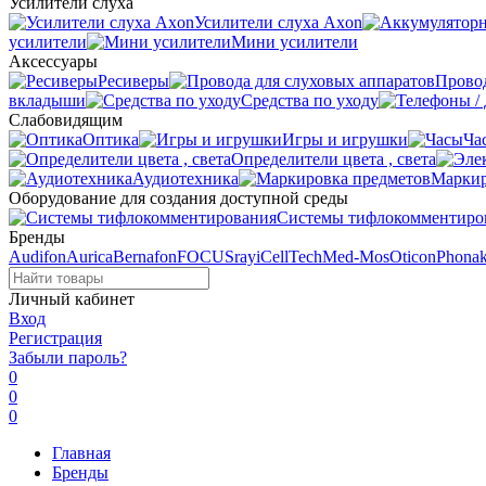
Усилители слуха
Усилители слуха Axon
усилители
Мини усилители
Аксессуары
Ресиверы
Провод
вкладыши
Средства по уходу
Слабовидящим
Оптика
Игры и игрушки
Ча
Определители цвета , света
Аудиотехника
Маркир
Оборудование для создания доступной среды
Системы тифлокомментиро
Бренды
Audifon
Aurica
Bernafon
FOCUSray
iCellTech
Med-Mos
Oticon
Phona
Личный кабинет
Вход
Регистрация
Забыли пароль?
0
0
0
Главная
Бренды