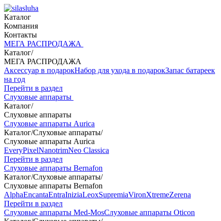
Каталог
Компания
Контакты
МЕГА РАСПРОДАЖА
Каталог
/
МЕГА РАСПРОДАЖА
Аксессуар в подарок
Набор для ухода в подарок
Запас батареек
на год
Перейти в раздел
Слуховые аппараты
Каталог
/
Слуховые аппараты
Слуховые аппараты Aurica
Каталог
/
Слуховые аппараты
/
Слуховые аппараты Aurica
Every
Pixel
Nanotrim
Neo Classica
Перейти в раздел
Слуховые аппараты Bernafon
Каталог
/
Слуховые аппараты
/
Слуховые аппараты Bernafon
Alpha
Encanta
Entra
Inizia
Leox
Supremia
Viron
Xtreme
Zerena
Перейти в раздел
Слуховые аппараты Med-Mos
Слуховые аппараты Oticon