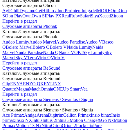
Каталог
/
Слуховые аппараты
/
Слуховые аппараты Oticon
Agil
Chili
Dynamo
Get
Hit
Ino / Ino Pro
Intent
Intiga
Jet
MORE
Opn
Opn
S
Opn Play
Own
Own SI
Play PX
Real
Ruby
Safari
Siya
Xceed
Zircon
Перейти в раздел
Слуховые аппараты Phonak
Каталог
/
Слуховые аппараты
/
Слуховые аппараты Phonak
Audeo Lumity
Audeo Marvel
Audeo Paradise
Audeo V
Baseo
Q
Bolero Marvel
Bolero Q
Bolero V
Naida Lumity
Naida
Marvel
Naida Paradise
Naida Q
Naida V
OK!
Sky Lumity
Sky
Marvel
Sky V
Terra
Virto Q
Virto V
Перейти в раздел
Слуховые аппараты ReSound
Каталог
/
Слуховые аппараты
/
Слуховые аппараты ReSound
Clip
ENYA
ENZO Q
KEY
LiNX
Quattro
Magna
Match
Omnia
ONE
Up Smart
Vea
Перейти в раздел
Слуховые аппараты Siemens / Sivantos / Signia
Каталог
/
Слуховые аппараты
/
Слуховые аппараты Siemens / Sivantos / Signia
Ace Primax
Amiga
Arena
Digitrim
Cellion Primax
Insio binax
Insio
primax
Insio NX
Intuis
Intuis 2
Intuis 3
Motion Charge&Go Nx
Motion
Primax
Motion 13 Nx
Nitro
Orion
Orion 2
Pockettio
Pure