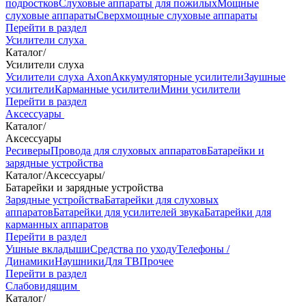
подростков
Слуховые аппараты для пожилых
Мощные
слуховые аппараты
Сверхмощные слуховые аппараты
Перейти в раздел
Усилители слуха
Каталог
/
Усилители слуха
Усилители слуха Axon
Аккумуляторные усилители
Заушные
усилители
Карманные усилители
Мини усилители
Перейти в раздел
Аксессуары
Каталог
/
Аксессуары
Ресиверы
Провода для слуховых аппаратов
Батарейки и
зарядные устройства
Каталог
/
Аксессуары
/
Батарейки и зарядные устройства
Зарядные устройства
Батарейки для слуховых
аппаратов
Батарейки для усилителей звука
Батарейки для
карманных аппаратов
Перейти в раздел
Ушные вкладыши
Средства по уходу
Телефоны /
Динамики
Наушники
Для ТВ
Прочее
Перейти в раздел
Слабовидящим
Каталог
/