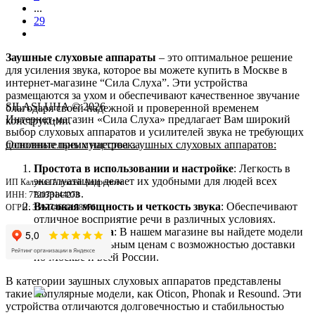
...
29
Заушные слуховые аппараты
– это оптимальное решение
для усиления звука, которое вы можете купить в Москве в
интернет-магазине “Сила Слуха”. Эти устройства
размещаются за ухом и обеспечивают качественное звучание
SILASLUHA
© 2026
благодаря своей надежной и проверенной временем
Интернет-магазин «Сила Слуха» предлагает Вам широкий
конструкции.
выбор слуховых аппаратов и усилителей звука не требующих
Основные преимущества заушных слуховых аппаратов:
дополнительных настроек.
Простота в использовании и настройке
: Легкость в
эксплуатации делает их удобными для людей всех
ИП Калугин Алексей Андреевич
возрастов.
ИНН: 772073144273
Высокая мощность и четкость звука
: Обеспечивают
ОГРН: 319774600158976
отличное восприятие речи в различных условиях.
Доступная цена
: В нашем магазине вы найдете модели
по привлекательным ценам с возможностью доставки
по Москве и всей России.
В категории заушных слуховых аппаратов представлены
такие популярные модели, как Oticon, Phonak и Resound. Эти
устройства отличаются долговечностью и стабильностью