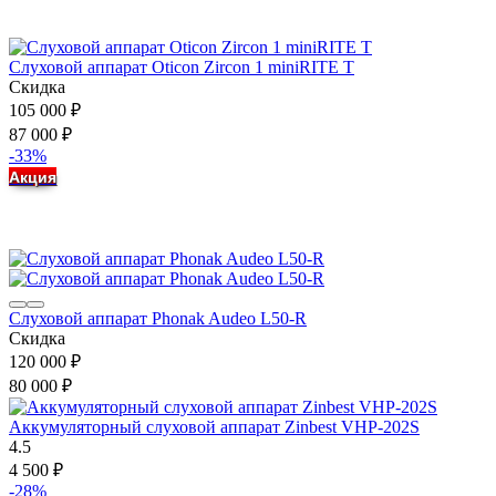
Слуховой аппарат Oticon Zircon 1 miniRITE T
Скидка
105 000
₽
87 000
₽
-33%
Акция
Слуховой аппарат Phonak Audeo L50-R
Скидка
120 000
₽
80 000
₽
Аккумуляторный слуховой аппарат Zinbest VHP-202S
4.5
4 500
₽
-28%