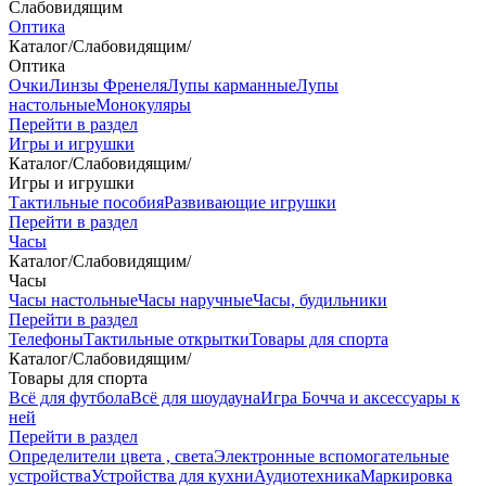
Слабовидящим
Оптика
Каталог
/
Слабовидящим
/
Оптика
Очки
Линзы Френеля
Лупы карманные
Лупы
настольные
Монокуляры
Перейти в раздел
Игры и игрушки
Каталог
/
Слабовидящим
/
Игры и игрушки
Тактильные пособия
Развивающие игрушки
Перейти в раздел
Часы
Каталог
/
Слабовидящим
/
Часы
Часы настольные
Часы наручные
Часы, будильники
Перейти в раздел
Телефоны
Тактильные открытки
Товары для спорта
Каталог
/
Слабовидящим
/
Товары для спорта
Всё для футбола
Всё для шоудауна
Игра Бочча и аксессуары к
ней
Перейти в раздел
Определители цвета , света
Электронные вспомогательные
устройства
Устройства для кухни
Аудиотехника
Маркировка