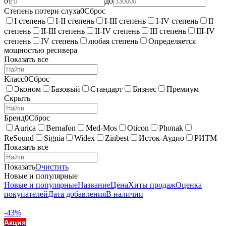
от
до
Степень потери слуха
0
Сброс
I степень
I-II степень
I-III степень
I-IV степень
II
степень
II-III степень
II-IV степень
III степень
III-IV
степень
IV степень
любая степень
Определяется
мощностью ресивера
Показать все
Класс
0
Сброс
Эконом
Базовый
Стандарт
Бизнес
Премиум
Скрыть
Бренд
0
Сброс
Aurica
Bernafon
Med-Mos
Oticon
Phonak
ReSound
Signia
Widex
Zinbest
Исток-Аудио
РИТМ
Показать все
Показать
Очистить
Новые и популярные
Новые и популярные
Название
Цена
Хиты продаж
Оценка
покупателей
Дата добавления
В наличии
-43%
Акция