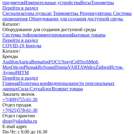
предметов
Измерительные устройства
Весы
Тонометры
Перейти в раздел
Сигнализаторы пульсар
Термометры
Рециркуляторы
Cистемы
оповещения
Оборудование для создания доступной среды
Каталог
/
Оборудование для создания доступной среды
Системы тифлокомментирования
Бытовые товары
Перейти в раздел
COVID-19
Бренды
Каталог
/
Бренды
Audifon
Aurica
Bernafon
FOCUSray
iCellTech
Med-
Mos
Oticon
Phonak
ReSound
Signia
VARTA
Widex
Zinbest
Исток-
Аудио
РИТМ
Перейти в раздел
Главная
Политика конфиденциальности персональных
данных
Сила Слуха
Блог
Возврат товара
Заказать звонок
+7(499)755-61-30
Отдел продаж
+7(925)578-61-30
Отдел гарантии
shop@silasluha.ru
E-mail адрес
Пн-Чт: с 9.00 до 16.30