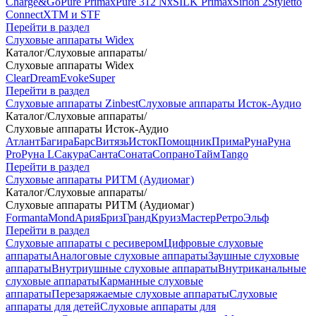
Charge&Go
Pure Primax
Pure 312 Nx
SILK Primax
Sirion 2
Styletto
Connect
XTM и STF
Перейти в раздел
Слуховые аппараты Widex
Каталог
/
Слуховые аппараты
/
Слуховые аппараты Widex
Clear
Dream
Evoke
Super
Перейти в раздел
Слуховые аппараты Zinbest
Слуховые аппараты Исток-Аудио
Каталог
/
Слуховые аппараты
/
Слуховые аппараты Исток-Аудио
Атлант
Багира
Барс
Витязь
Исток
Помощник
Прима
Руна
Руна
Pro
Руна L
Сакура
Санта
Соната
Сопрано
Тайм
Tango
Перейти в раздел
Слуховые аппараты РИТМ (Аудиомаг)
Каталог
/
Слуховые аппараты
/
Слуховые аппараты РИТМ (Аудиомаг)
Formanta
Mond
Ария
Бриз
Гранд
Круиз
Мастер
Ретро
Эльф
Перейти в раздел
Слуховые аппараты с ресивером
Цифровые слуховые
аппараты
Аналоговые слуховые аппараты
Заушные слуховые
аппараты
Внутриушные слуховые аппараты
Внутриканальные
слуховые аппараты
Карманные слуховые
аппараты
Перезаряжаемые слуховые аппараты
Слуховые
аппараты для детей
Слуховые аппараты для