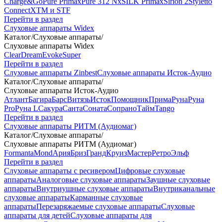
Charge&Go
Pure Primax
Pure 312 Nx
SILK Primax
Sirion 2
Styletto
Connect
XTM и STF
Перейти в раздел
Слуховые аппараты Widex
Каталог
/
Слуховые аппараты
/
Слуховые аппараты Widex
Clear
Dream
Evoke
Super
Перейти в раздел
Слуховые аппараты Zinbest
Слуховые аппараты Исток-Аудио
Каталог
/
Слуховые аппараты
/
Слуховые аппараты Исток-Аудио
Атлант
Багира
Барс
Витязь
Исток
Помощник
Прима
Руна
Руна
Pro
Руна L
Сакура
Санта
Соната
Сопрано
Тайм
Tango
Перейти в раздел
Слуховые аппараты РИТМ (Аудиомаг)
Каталог
/
Слуховые аппараты
/
Слуховые аппараты РИТМ (Аудиомаг)
Formanta
Mond
Ария
Бриз
Гранд
Круиз
Мастер
Ретро
Эльф
Перейти в раздел
Слуховые аппараты с ресивером
Цифровые слуховые
аппараты
Аналоговые слуховые аппараты
Заушные слуховые
аппараты
Внутриушные слуховые аппараты
Внутриканальные
слуховые аппараты
Карманные слуховые
аппараты
Перезаряжаемые слуховые аппараты
Слуховые
аппараты для детей
Слуховые аппараты для