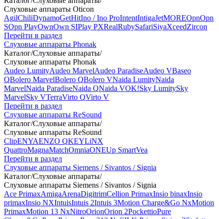
Каталог
/
Слуховые аппараты
/
Слуховые аппараты Oticon
Agil
Chili
Dynamo
Get
Hit
Ino / Ino Pro
Intent
Intiga
Jet
MORE
Opn
Opn
S
Opn Play
Own
Own SI
Play PX
Real
Ruby
Safari
Siya
Xceed
Zircon
Перейти в раздел
Слуховые аппараты Phonak
Каталог
/
Слуховые аппараты
/
Слуховые аппараты Phonak
Audeo Lumity
Audeo Marvel
Audeo Paradise
Audeo V
Baseo
Q
Bolero Marvel
Bolero Q
Bolero V
Naida Lumity
Naida
Marvel
Naida Paradise
Naida Q
Naida V
OK!
Sky Lumity
Sky
Marvel
Sky V
Terra
Virto Q
Virto V
Перейти в раздел
Слуховые аппараты ReSound
Каталог
/
Слуховые аппараты
/
Слуховые аппараты ReSound
Clip
ENYA
ENZO Q
KEY
LiNX
Quattro
Magna
Match
Omnia
ONE
Up Smart
Vea
Перейти в раздел
Слуховые аппараты Siemens / Sivantos / Signia
Каталог
/
Слуховые аппараты
/
Слуховые аппараты Siemens / Sivantos / Signia
Ace Primax
Amiga
Arena
Digitrim
Cellion Primax
Insio binax
Insio
primax
Insio NX
Intuis
Intuis 2
Intuis 3
Motion Charge&Go Nx
Motion
Primax
Motion 13 Nx
Nitro
Orion
Orion 2
Pockettio
Pure