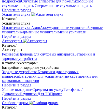
подростков
Слуховые аппараты для пожилых
Мощные
слуховые аппараты
Сверхмощные слуховые аппараты
Перейти в раздел
Усилители слуха
Каталог
/
Усилители слуха
Усилители слуха Axon
Аккумуляторные усилители
Заушные
усилители
Карманные усилители
Мини усилители
Перейти в раздел
Аксессуары
Каталог
/
Аксессуары
Ресиверы
Провода для слуховых аппаратов
Батарейки и
зарядные устройства
Каталог
/
Аксессуары
/
Батарейки и зарядные устройства
Зарядные устройства
Батарейки для слуховых
аппаратов
Батарейки для усилителей звука
Батарейки для
карманных аппаратов
Перейти в раздел
Ушные вкладыши
Средства по уходу
Телефоны /
Динамики
Наушники
Для ТВ
Прочее
Перейти в раздел
Слабовидящим
Каталог
/