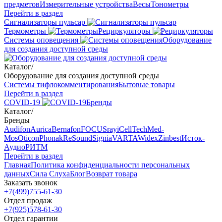
предметов
Измерительные устройства
Весы
Тонометры
Перейти в раздел
Сигнализаторы пульсар
Термометры
Рециркуляторы
Cистемы оповещения
Оборудование
для создания доступной среды
Каталог
/
Оборудование для создания доступной среды
Системы тифлокомментирования
Бытовые товары
Перейти в раздел
COVID-19
Бренды
Каталог
/
Бренды
Audifon
Aurica
Bernafon
FOCUSray
iCellTech
Med-
Mos
Oticon
Phonak
ReSound
Signia
VARTA
Widex
Zinbest
Исток-
Аудио
РИТМ
Перейти в раздел
Главная
Политика конфиденциальности персональных
данных
Сила Слуха
Блог
Возврат товара
Заказать звонок
+7(499)755-61-30
Отдел продаж
+7(925)578-61-30
Отдел гарантии