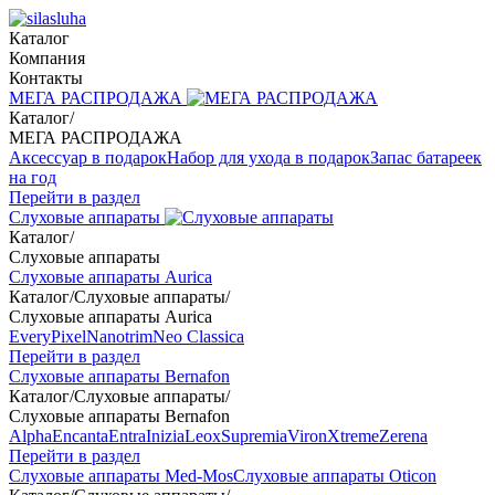
Каталог
Компания
Контакты
МЕГА РАСПРОДАЖА
Каталог
/
МЕГА РАСПРОДАЖА
Аксессуар в подарок
Набор для ухода в подарок
Запас батареек
на год
Перейти в раздел
Слуховые аппараты
Каталог
/
Слуховые аппараты
Слуховые аппараты Aurica
Каталог
/
Слуховые аппараты
/
Слуховые аппараты Aurica
Every
Pixel
Nanotrim
Neo Classica
Перейти в раздел
Слуховые аппараты Bernafon
Каталог
/
Слуховые аппараты
/
Слуховые аппараты Bernafon
Alpha
Encanta
Entra
Inizia
Leox
Supremia
Viron
Xtreme
Zerena
Перейти в раздел
Слуховые аппараты Med-Mos
Слуховые аппараты Oticon