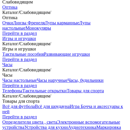
Слабовидящим
Оптика
Каталог
/
Слабовидящим
/
Оптика
Очки
Линзы Френеля
Лупы карманные
Лупы
настольные
Монокуляры
Перейти в раздел
Игры и игрушки
Каталог
/
Слабовидящим
/
Игры и игрушки
Тактильные пособия
Развивающие игрушки
Перейти в раздел
Часы
Каталог
/
Слабовидящим
/
Часы
Часы настольные
Часы наручные
Часы, будильники
Перейти в раздел
Телефоны
Тактильные открытки
Товары для спорта
Каталог
/
Слабовидящим
/
Товары для спорта
Всё для футбола
Всё для шоудауна
Игра Бочча и аксессуары к
ней
Перейти в раздел
Определители цвета , света
Электронные вспомогательные
устройства
Устройства для кухни
Аудиотехника
Маркировка