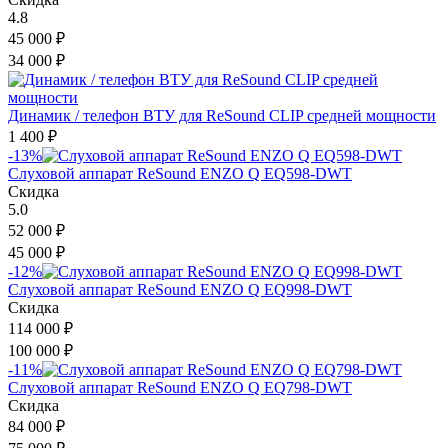
4.8
45 000
₽
34 000
₽
Динамик / телефон ВТУ для ReSound CLIP средней мощности
1 400
₽
-13%
Слуховой аппарат ReSound ENZO Q EQ598-DWT
Скидка
5.0
52 000
₽
45 000
₽
-12%
Слуховой аппарат ReSound ENZO Q EQ998-DWT
Скидка
114 000
₽
100 000
₽
-11%
Слуховой аппарат ReSound ENZO Q EQ798-DWT
Скидка
84 000
₽