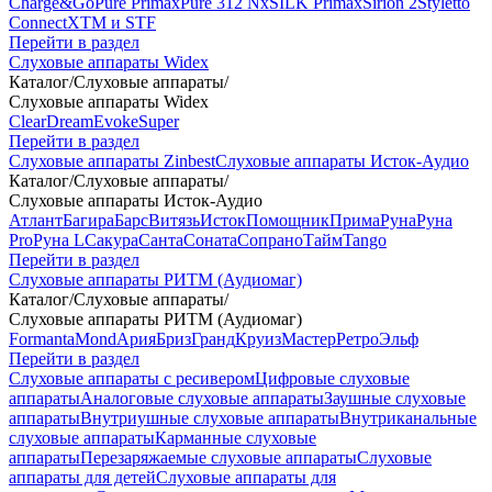
Charge&Go
Pure Primax
Pure 312 Nx
SILK Primax
Sirion 2
Styletto
Connect
XTM и STF
Перейти в раздел
Слуховые аппараты Widex
Каталог
/
Слуховые аппараты
/
Слуховые аппараты Widex
Clear
Dream
Evoke
Super
Перейти в раздел
Слуховые аппараты Zinbest
Слуховые аппараты Исток-Аудио
Каталог
/
Слуховые аппараты
/
Слуховые аппараты Исток-Аудио
Атлант
Багира
Барс
Витязь
Исток
Помощник
Прима
Руна
Руна
Pro
Руна L
Сакура
Санта
Соната
Сопрано
Тайм
Tango
Перейти в раздел
Слуховые аппараты РИТМ (Аудиомаг)
Каталог
/
Слуховые аппараты
/
Слуховые аппараты РИТМ (Аудиомаг)
Formanta
Mond
Ария
Бриз
Гранд
Круиз
Мастер
Ретро
Эльф
Перейти в раздел
Слуховые аппараты с ресивером
Цифровые слуховые
аппараты
Аналоговые слуховые аппараты
Заушные слуховые
аппараты
Внутриушные слуховые аппараты
Внутриканальные
слуховые аппараты
Карманные слуховые
аппараты
Перезаряжаемые слуховые аппараты
Слуховые
аппараты для детей
Слуховые аппараты для