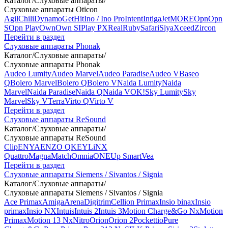
Каталог
/
Слуховые аппараты
/
Слуховые аппараты Oticon
Agil
Chili
Dynamo
Get
Hit
Ino / Ino Pro
Intent
Intiga
Jet
MORE
Opn
Opn
S
Opn Play
Own
Own SI
Play PX
Real
Ruby
Safari
Siya
Xceed
Zircon
Перейти в раздел
Слуховые аппараты Phonak
Каталог
/
Слуховые аппараты
/
Слуховые аппараты Phonak
Audeo Lumity
Audeo Marvel
Audeo Paradise
Audeo V
Baseo
Q
Bolero Marvel
Bolero Q
Bolero V
Naida Lumity
Naida
Marvel
Naida Paradise
Naida Q
Naida V
OK!
Sky Lumity
Sky
Marvel
Sky V
Terra
Virto Q
Virto V
Перейти в раздел
Слуховые аппараты ReSound
Каталог
/
Слуховые аппараты
/
Слуховые аппараты ReSound
Clip
ENYA
ENZO Q
KEY
LiNX
Quattro
Magna
Match
Omnia
ONE
Up Smart
Vea
Перейти в раздел
Слуховые аппараты Siemens / Sivantos / Signia
Каталог
/
Слуховые аппараты
/
Слуховые аппараты Siemens / Sivantos / Signia
Ace Primax
Amiga
Arena
Digitrim
Cellion Primax
Insio binax
Insio
primax
Insio NX
Intuis
Intuis 2
Intuis 3
Motion Charge&Go Nx
Motion
Primax
Motion 13 Nx
Nitro
Orion
Orion 2
Pockettio
Pure