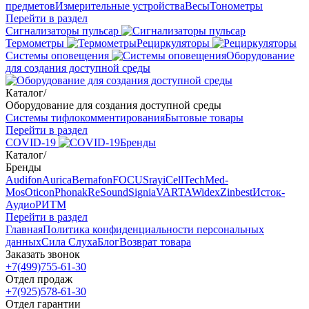
предметов
Измерительные устройства
Весы
Тонометры
Перейти в раздел
Сигнализаторы пульсар
Термометры
Рециркуляторы
Cистемы оповещения
Оборудование
для создания доступной среды
Каталог
/
Оборудование для создания доступной среды
Системы тифлокомментирования
Бытовые товары
Перейти в раздел
COVID-19
Бренды
Каталог
/
Бренды
Audifon
Aurica
Bernafon
FOCUSray
iCellTech
Med-
Mos
Oticon
Phonak
ReSound
Signia
VARTA
Widex
Zinbest
Исток-
Аудио
РИТМ
Перейти в раздел
Главная
Политика конфиденциальности персональных
данных
Сила Слуха
Блог
Возврат товара
Заказать звонок
+7(499)755-61-30
Отдел продаж
+7(925)578-61-30
Отдел гарантии