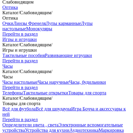
Слабовидящим
Оптика
Каталог
/
Слабовидящим
/
Оптика
Очки
Линзы Френеля
Лупы карманные
Лупы
настольные
Монокуляры
Перейти в раздел
Игры и игрушки
Каталог
/
Слабовидящим
/
Игры и игрушки
Тактильные пособия
Развивающие игрушки
Перейти в раздел
Часы
Каталог
/
Слабовидящим
/
Часы
Часы настольные
Часы наручные
Часы, будильники
Перейти в раздел
Телефоны
Тактильные открытки
Товары для спорта
Каталог
/
Слабовидящим
/
Товары для спорта
Всё для футбола
Всё для шоудауна
Игра Бочча и аксессуары к
ней
Перейти в раздел
Определители цвета , света
Электронные вспомогательные
устройства
Устройства для кухни
Аудиотехника
Маркировка