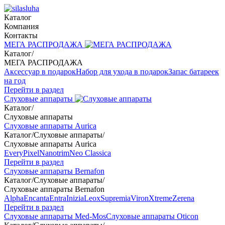
Каталог
Компания
Контакты
МЕГА РАСПРОДАЖА
Каталог
/
МЕГА РАСПРОДАЖА
Аксессуар в подарок
Набор для ухода в подарок
Запас батареек
на год
Перейти в раздел
Слуховые аппараты
Каталог
/
Слуховые аппараты
Слуховые аппараты Aurica
Каталог
/
Слуховые аппараты
/
Слуховые аппараты Aurica
Every
Pixel
Nanotrim
Neo Classica
Перейти в раздел
Слуховые аппараты Bernafon
Каталог
/
Слуховые аппараты
/
Слуховые аппараты Bernafon
Alpha
Encanta
Entra
Inizia
Leox
Supremia
Viron
Xtreme
Zerena
Перейти в раздел
Слуховые аппараты Med-Mos
Слуховые аппараты Oticon