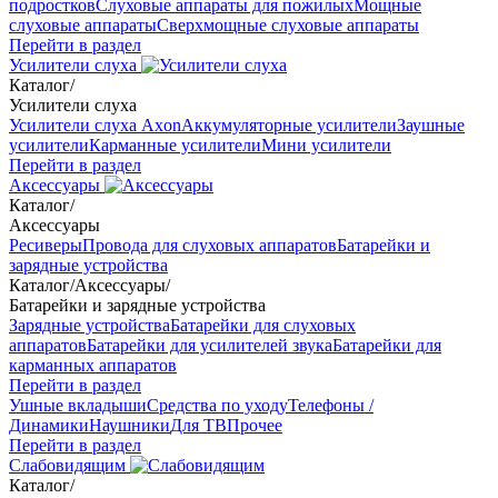
подростков
Слуховые аппараты для пожилых
Мощные
слуховые аппараты
Сверхмощные слуховые аппараты
Перейти в раздел
Усилители слуха
Каталог
/
Усилители слуха
Усилители слуха Axon
Аккумуляторные усилители
Заушные
усилители
Карманные усилители
Мини усилители
Перейти в раздел
Аксессуары
Каталог
/
Аксессуары
Ресиверы
Провода для слуховых аппаратов
Батарейки и
зарядные устройства
Каталог
/
Аксессуары
/
Батарейки и зарядные устройства
Зарядные устройства
Батарейки для слуховых
аппаратов
Батарейки для усилителей звука
Батарейки для
карманных аппаратов
Перейти в раздел
Ушные вкладыши
Средства по уходу
Телефоны /
Динамики
Наушники
Для ТВ
Прочее
Перейти в раздел
Слабовидящим
Каталог
/