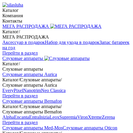
Каталог
Компания
Контакты
МЕГА РАСПРОДАЖА
Каталог
/
МЕГА РАСПРОДАЖА
Аксессуар в подарок
Набор для ухода в подарок
Запас батареек
на год
Перейти в раздел
Слуховые аппараты
Каталог
/
Слуховые аппараты
Слуховые аппараты Aurica
Каталог
/
Слуховые аппараты
/
Слуховые аппараты Aurica
Every
Pixel
Nanotrim
Neo Classica
Перейти в раздел
Слуховые аппараты Bernafon
Каталог
/
Слуховые аппараты
/
Слуховые аппараты Bernafon
Alpha
Encanta
Entra
Inizia
Leox
Supremia
Viron
Xtreme
Zerena
Перейти в раздел
Слуховые аппараты Med-Mos
Слуховые аппараты Oticon