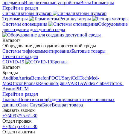
предметов
Измерительные устройства
Весы
Тонометры
Перейти в раздел
Сигнализаторы пульсар
Термометры
Рециркуляторы
Cистемы оповещения
Оборудование
для создания доступной среды
Каталог
/
Оборудование для создания доступной среды
Системы тифлокомментирования
Бытовые товары
Перейти в раздел
COVID-19
Бренды
Каталог
/
Бренды
Audifon
Aurica
Bernafon
FOCUSray
iCellTech
Med-
Mos
Oticon
Phonak
ReSound
Signia
VARTA
Widex
Zinbest
Исток-
Аудио
РИТМ
Перейти в раздел
Главная
Политика конфиденциальности персональных
данных
Сила Слуха
Блог
Возврат товара
Заказать звонок
+7(499)755-61-30
Отдел продаж
+7(925)578-61-30
Отдел гарантии