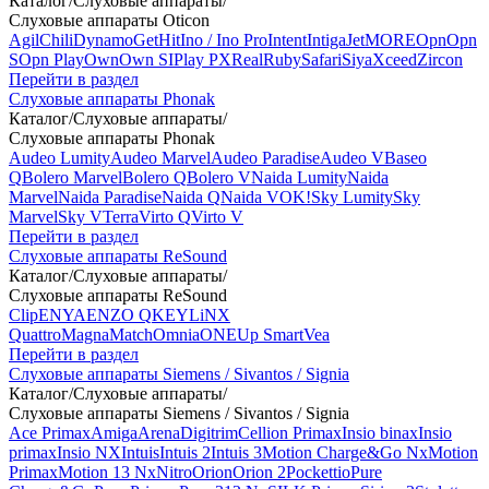
Каталог
/
Слуховые аппараты
/
Слуховые аппараты Oticon
Agil
Chili
Dynamo
Get
Hit
Ino / Ino Pro
Intent
Intiga
Jet
MORE
Opn
Opn
S
Opn Play
Own
Own SI
Play PX
Real
Ruby
Safari
Siya
Xceed
Zircon
Перейти в раздел
Слуховые аппараты Phonak
Каталог
/
Слуховые аппараты
/
Слуховые аппараты Phonak
Audeo Lumity
Audeo Marvel
Audeo Paradise
Audeo V
Baseo
Q
Bolero Marvel
Bolero Q
Bolero V
Naida Lumity
Naida
Marvel
Naida Paradise
Naida Q
Naida V
OK!
Sky Lumity
Sky
Marvel
Sky V
Terra
Virto Q
Virto V
Перейти в раздел
Слуховые аппараты ReSound
Каталог
/
Слуховые аппараты
/
Слуховые аппараты ReSound
Clip
ENYA
ENZO Q
KEY
LiNX
Quattro
Magna
Match
Omnia
ONE
Up Smart
Vea
Перейти в раздел
Слуховые аппараты Siemens / Sivantos / Signia
Каталог
/
Слуховые аппараты
/
Слуховые аппараты Siemens / Sivantos / Signia
Ace Primax
Amiga
Arena
Digitrim
Cellion Primax
Insio binax
Insio
primax
Insio NX
Intuis
Intuis 2
Intuis 3
Motion Charge&Go Nx
Motion
Primax
Motion 13 Nx
Nitro
Orion
Orion 2
Pockettio
Pure