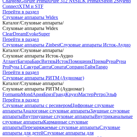
Charge&Go
Pure Primax
Pure 312 Nx
SILK Primax
Sirion 2
Styletto
Connect
XTM и STF
Перейти в раздел
Слуховые аппараты Widex
Каталог
/
Слуховые аппараты
/
Слуховые аппараты Widex
Clear
Dream
Evoke
Super
Перейти в раздел
Слуховые аппараты Zinbest
Слуховые аппараты Исток-Аудио
Каталог
/
Слуховые аппараты
/
Слуховые аппараты Исток-Аудио
Атлант
Багира
Барс
Витязь
Исток
Помощник
Прима
Руна
Руна
Pro
Руна L
Сакура
Санта
Соната
Сопрано
Тайм
Tango
Перейти в раздел
Слуховые аппараты РИТМ (Аудиомаг)
Каталог
/
Слуховые аппараты
/
Слуховые аппараты РИТМ (Аудиомаг)
Formanta
Mond
Ария
Бриз
Гранд
Круиз
Мастер
Ретро
Эльф
Перейти в раздел
Слуховые аппараты с ресивером
Цифровые слуховые
аппараты
Аналоговые слуховые аппараты
Заушные слуховые
аппараты
Внутриушные слуховые аппараты
Внутриканальные
слуховые аппараты
Карманные слуховые
аппараты
Перезаряжаемые слуховые аппараты
Слуховые
аппараты для детей
Слуховые аппараты для