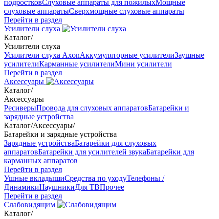
подростков
Слуховые аппараты для пожилых
Мощные
слуховые аппараты
Сверхмощные слуховые аппараты
Перейти в раздел
Усилители слуха
Каталог
/
Усилители слуха
Усилители слуха Axon
Аккумуляторные усилители
Заушные
усилители
Карманные усилители
Мини усилители
Перейти в раздел
Аксессуары
Каталог
/
Аксессуары
Ресиверы
Провода для слуховых аппаратов
Батарейки и
зарядные устройства
Каталог
/
Аксессуары
/
Батарейки и зарядные устройства
Зарядные устройства
Батарейки для слуховых
аппаратов
Батарейки для усилителей звука
Батарейки для
карманных аппаратов
Перейти в раздел
Ушные вкладыши
Средства по уходу
Телефоны /
Динамики
Наушники
Для ТВ
Прочее
Перейти в раздел
Слабовидящим
Каталог
/