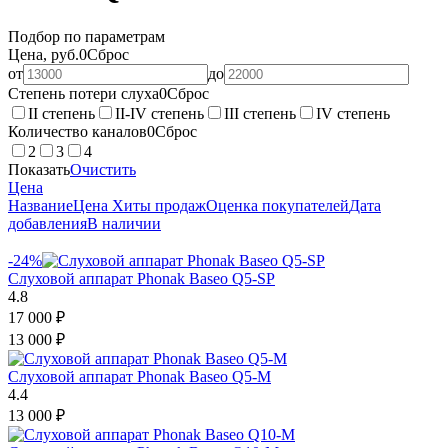
Подбор по параметрам
Цена, руб.
0
Сброс
от
до
Степень потери слуха
0
Сброс
II степень
II-IV степень
III степень
IV степень
Количество каналов
0
Сброс
2
3
4
Показать
Очистить
Цена
Название
Цена
Хиты продаж
Оценка покупателей
Дата
добавления
В наличии
-24%
Слуховой аппарат Phonak Baseo Q5-SP
4.8
17 000
₽
13 000
₽
Слуховой аппарат Phonak Baseo Q5-М
4.4
13 000
₽