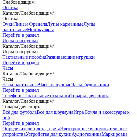
Слабовидящим
Оптика
Каталог
/
Слабовидящим
/
Оптика
Очки
Линзы Френеля
Лупы карманные
Лупы
настольные
Монокуляры
Перейти в раздел
Игры и игрушки
Каталог
/
Слабовидящим
/
Игры и игрушки
Тактильные пособия
Развивающие игрушки
Перейти в раздел
Часы
Каталог
/
Слабовидящим
/
Часы
Часы настольные
Часы наручные
Часы, будильники
Перейти в раздел
Телефоны
Тактильные открытки
Товары для спорта
Каталог
/
Слабовидящим
/
Товары для спорта
Всё для футбола
Всё для шоудауна
Игра Бочча и аксессуары к
ней
Перейти в раздел
Определители цвета , света
Электронные вспомогательные
устройства
Устройства для кухни
Аудиотехника
Маркировка