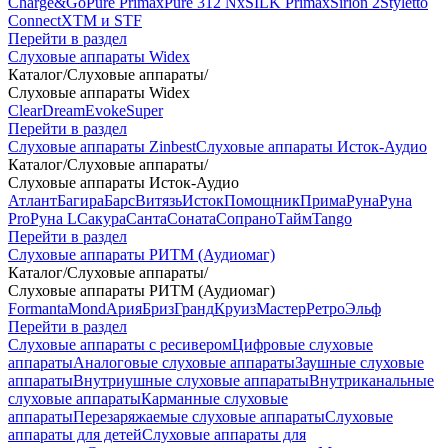
Charge&Go
Pure Primax
Pure 312 Nx
SILK Primax
Sirion 2
Styletto
Connect
XTM и STF
Перейти в раздел
Слуховые аппараты Widex
Каталог
/
Слуховые аппараты
/
Слуховые аппараты Widex
Clear
Dream
Evoke
Super
Перейти в раздел
Слуховые аппараты Zinbest
Слуховые аппараты Исток-Аудио
Каталог
/
Слуховые аппараты
/
Слуховые аппараты Исток-Аудио
Атлант
Багира
Барс
Витязь
Исток
Помощник
Прима
Руна
Руна
Pro
Руна L
Сакура
Санта
Соната
Сопрано
Тайм
Tango
Перейти в раздел
Слуховые аппараты РИТМ (Аудиомаг)
Каталог
/
Слуховые аппараты
/
Слуховые аппараты РИТМ (Аудиомаг)
Formanta
Mond
Ария
Бриз
Гранд
Круиз
Мастер
Ретро
Эльф
Перейти в раздел
Слуховые аппараты с ресивером
Цифровые слуховые
аппараты
Аналоговые слуховые аппараты
Заушные слуховые
аппараты
Внутриушные слуховые аппараты
Внутриканальные
слуховые аппараты
Карманные слуховые
аппараты
Перезаряжаемые слуховые аппараты
Слуховые
аппараты для детей
Слуховые аппараты для