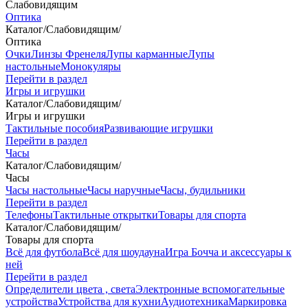
Слабовидящим
Оптика
Каталог
/
Слабовидящим
/
Оптика
Очки
Линзы Френеля
Лупы карманные
Лупы
настольные
Монокуляры
Перейти в раздел
Игры и игрушки
Каталог
/
Слабовидящим
/
Игры и игрушки
Тактильные пособия
Развивающие игрушки
Перейти в раздел
Часы
Каталог
/
Слабовидящим
/
Часы
Часы настольные
Часы наручные
Часы, будильники
Перейти в раздел
Телефоны
Тактильные открытки
Товары для спорта
Каталог
/
Слабовидящим
/
Товары для спорта
Всё для футбола
Всё для шоудауна
Игра Бочча и аксессуары к
ней
Перейти в раздел
Определители цвета , света
Электронные вспомогательные
устройства
Устройства для кухни
Аудиотехника
Маркировка