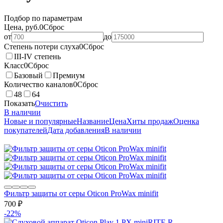
Подбор по параметрам
Цена, руб.
0
Сброс
от
до
Степень потери слуха
0
Сброс
III-IV степень
Класс
0
Сброс
Базовый
Премиум
Количество каналов
0
Сброс
48
64
Показать
Очистить
В наличии
Новые и популярные
Название
Цена
Хиты продаж
Оценка
покупателей
Дата добавления
В наличии
Фильтр защиты от серы Oticon ProWax minifit
700
₽
-22%