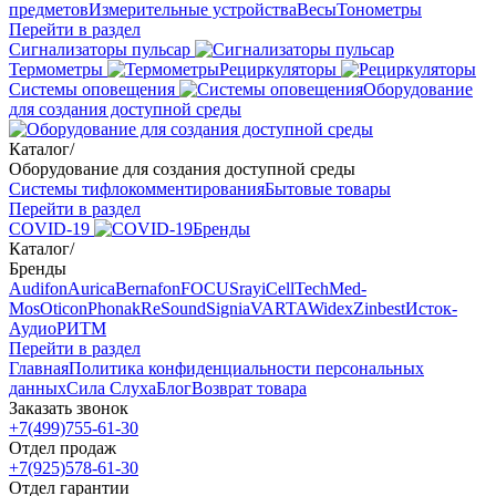
предметов
Измерительные устройства
Весы
Тонометры
Перейти в раздел
Сигнализаторы пульсар
Термометры
Рециркуляторы
Cистемы оповещения
Оборудование
для создания доступной среды
Каталог
/
Оборудование для создания доступной среды
Системы тифлокомментирования
Бытовые товары
Перейти в раздел
COVID-19
Бренды
Каталог
/
Бренды
Audifon
Aurica
Bernafon
FOCUSray
iCellTech
Med-
Mos
Oticon
Phonak
ReSound
Signia
VARTA
Widex
Zinbest
Исток-
Аудио
РИТМ
Перейти в раздел
Главная
Политика конфиденциальности персональных
данных
Сила Слуха
Блог
Возврат товара
Заказать звонок
+7(499)755-61-30
Отдел продаж
+7(925)578-61-30
Отдел гарантии