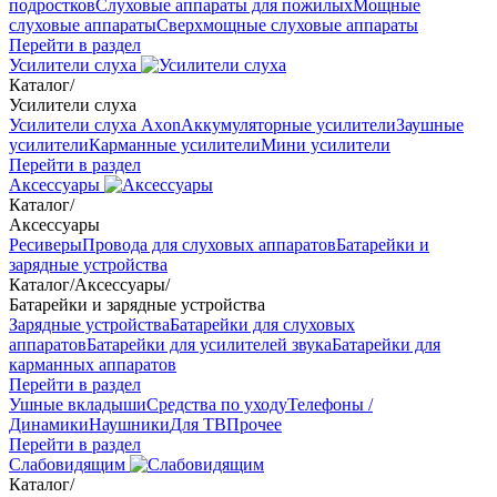
подростков
Слуховые аппараты для пожилых
Мощные
слуховые аппараты
Сверхмощные слуховые аппараты
Перейти в раздел
Усилители слуха
Каталог
/
Усилители слуха
Усилители слуха Axon
Аккумуляторные усилители
Заушные
усилители
Карманные усилители
Мини усилители
Перейти в раздел
Аксессуары
Каталог
/
Аксессуары
Ресиверы
Провода для слуховых аппаратов
Батарейки и
зарядные устройства
Каталог
/
Аксессуары
/
Батарейки и зарядные устройства
Зарядные устройства
Батарейки для слуховых
аппаратов
Батарейки для усилителей звука
Батарейки для
карманных аппаратов
Перейти в раздел
Ушные вкладыши
Средства по уходу
Телефоны /
Динамики
Наушники
Для ТВ
Прочее
Перейти в раздел
Слабовидящим
Каталог
/