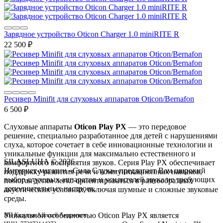
Зарядное устройство Oticon Charger 1.0 miniRITE R
22 500
₽
Ресивер Minifit для слуховых аппаратов Oticon/Bernafon
6 500
₽
Слуховые аппараты
Oticon Play PX
— это передовое
решение, специально разработанное для детей с нарушениями
слуха, которое сочетает в себе инновационные технологии и
уникальные функции для максимально естественного и
SILASLUHA
© 2026
комфортного восприятия звуков. Серия Play PX обеспечивает
Интернет-магазин «Сила Слуха» предлагает Вам широкий
поддержку развития речи и коммуникационных навыков,
выбор слуховых аппаратов и усилителей звука не требующих
помогая детям легко ориентироваться в разнообразных
дополнительных настроек.
акустических условиях, включая шумные и сложные звуковые
среды.
Уникальной особенностью Oticon Play PX является
ИП Калугин Алексей Андреевич