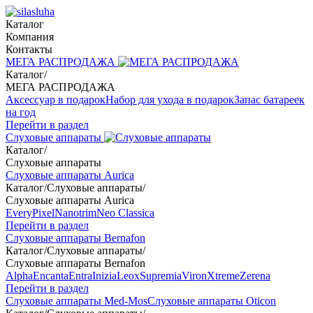
Каталог
Компания
Контакты
МЕГА РАСПРОДАЖА
Каталог
/
МЕГА РАСПРОДАЖА
Аксессуар в подарок
Набор для ухода в подарок
Запас батареек
на год
Перейти в раздел
Слуховые аппараты
Каталог
/
Слуховые аппараты
Слуховые аппараты Aurica
Каталог
/
Слуховые аппараты
/
Слуховые аппараты Aurica
Every
Pixel
Nanotrim
Neo Classica
Перейти в раздел
Слуховые аппараты Bernafon
Каталог
/
Слуховые аппараты
/
Слуховые аппараты Bernafon
Alpha
Encanta
Entra
Inizia
Leox
Supremia
Viron
Xtreme
Zerena
Перейти в раздел
Слуховые аппараты Med-Mos
Слуховые аппараты Oticon