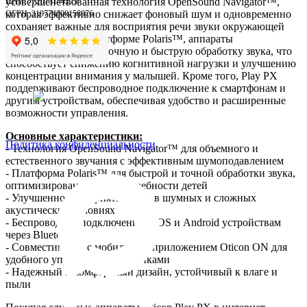
усовершенствованная технология OpenSound Navigator™,
ИНН: 772073144273
которая эффективно снижает фоновый шум и одновременно
ОГРН: 319774600158976
сохраняет важные для восприятия речи звуки окружающей
среды. Благодаря платформе Polaris™, аппараты
обеспечивают более точную и быструю обработку звука, что
способствует снижению когнитивной нагрузки и улучшению
концентрации внимания у малышей. Кроме того, Play PX
поддерживают беспроводное подключение к смартфонам и
другим устройствам, обеспечивая удобство и расширенные
возможности управления.
Основные характеристики:
Политика конфиденциальности
- Технология OpenSound Navigator™ для объемного и
естественного звучания с эффективным шумоподавлением
- Платформа Polaris™ для быстрой и точной обработки звука,
оптимизированной под потребности детей
- Улучшенное восприятие речи в шумных и сложных
акустических условиях
- Беспроводное подключение к iOS и Android устройствам
через Bluetooth
- Совместимость с мобильным приложением Oticon ON для
удобного управления настройками
- Надежный и комфортный дизайн, устойчивый к влаге и
пыли