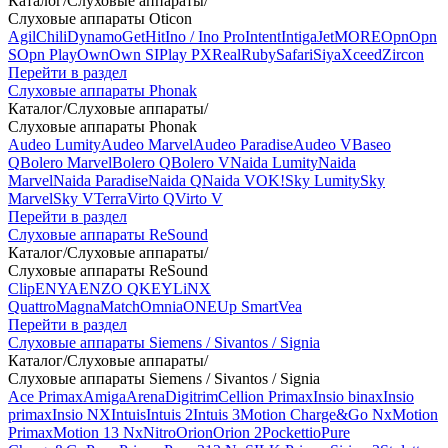
Каталог
/
Слуховые аппараты
/
Слуховые аппараты Oticon
Agil
Chili
Dynamo
Get
Hit
Ino / Ino Pro
Intent
Intiga
Jet
MORE
Opn
Opn
S
Opn Play
Own
Own SI
Play PX
Real
Ruby
Safari
Siya
Xceed
Zircon
Перейти в раздел
Слуховые аппараты Phonak
Каталог
/
Слуховые аппараты
/
Слуховые аппараты Phonak
Audeo Lumity
Audeo Marvel
Audeo Paradise
Audeo V
Baseo
Q
Bolero Marvel
Bolero Q
Bolero V
Naida Lumity
Naida
Marvel
Naida Paradise
Naida Q
Naida V
OK!
Sky Lumity
Sky
Marvel
Sky V
Terra
Virto Q
Virto V
Перейти в раздел
Слуховые аппараты ReSound
Каталог
/
Слуховые аппараты
/
Слуховые аппараты ReSound
Clip
ENYA
ENZO Q
KEY
LiNX
Quattro
Magna
Match
Omnia
ONE
Up Smart
Vea
Перейти в раздел
Слуховые аппараты Siemens / Sivantos / Signia
Каталог
/
Слуховые аппараты
/
Слуховые аппараты Siemens / Sivantos / Signia
Ace Primax
Amiga
Arena
Digitrim
Cellion Primax
Insio binax
Insio
primax
Insio NX
Intuis
Intuis 2
Intuis 3
Motion Charge&Go Nx
Motion
Primax
Motion 13 Nx
Nitro
Orion
Orion 2
Pockettio
Pure