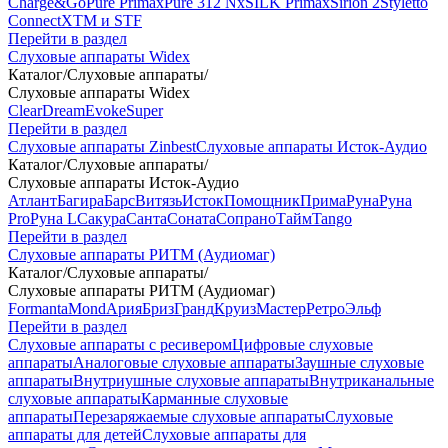
Charge&Go
Pure Primax
Pure 312 Nx
SILK Primax
Sirion 2
Styletto
Connect
XTM и STF
Перейти в раздел
Слуховые аппараты Widex
Каталог
/
Слуховые аппараты
/
Слуховые аппараты Widex
Clear
Dream
Evoke
Super
Перейти в раздел
Слуховые аппараты Zinbest
Слуховые аппараты Исток-Аудио
Каталог
/
Слуховые аппараты
/
Слуховые аппараты Исток-Аудио
Атлант
Багира
Барс
Витязь
Исток
Помощник
Прима
Руна
Руна
Pro
Руна L
Сакура
Санта
Соната
Сопрано
Тайм
Tango
Перейти в раздел
Слуховые аппараты РИТМ (Аудиомаг)
Каталог
/
Слуховые аппараты
/
Слуховые аппараты РИТМ (Аудиомаг)
Formanta
Mond
Ария
Бриз
Гранд
Круиз
Мастер
Ретро
Эльф
Перейти в раздел
Слуховые аппараты с ресивером
Цифровые слуховые
аппараты
Аналоговые слуховые аппараты
Заушные слуховые
аппараты
Внутриушные слуховые аппараты
Внутриканальные
слуховые аппараты
Карманные слуховые
аппараты
Перезаряжаемые слуховые аппараты
Слуховые
аппараты для детей
Слуховые аппараты для