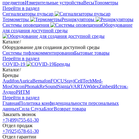
предметов
Измерительные устройства
Весы
Тонометры
Перейти в раздел
Сигнализаторы пульсар
Термометры
Рециркуляторы
Cистемы оповещения
Оборудование
для создания доступной среды
Каталог
/
Оборудование для создания доступной среды
Системы тифлокомментирования
Бытовые товары
Перейти в раздел
COVID-19
Бренды
Каталог
/
Бренды
Audifon
Aurica
Bernafon
FOCUSray
iCellTech
Med-
Mos
Oticon
Phonak
ReSound
Signia
VARTA
Widex
Zinbest
Исток-
Аудио
РИТМ
Перейти в раздел
Главная
Политика конфиденциальности персональных
данных
Сила Слуха
Блог
Возврат товара
Заказать звонок
+7(499)755-61-30
Отдел продаж
+7(925)578-61-30
Отдел гарантии