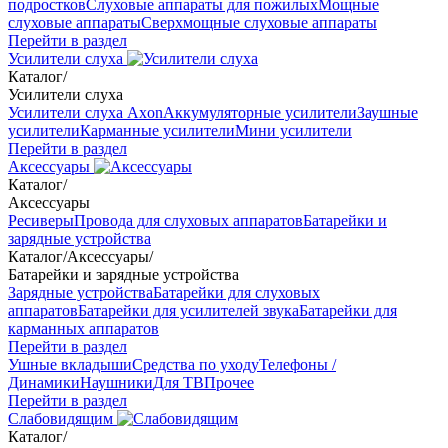
подростков
Слуховые аппараты для пожилых
Мощные
слуховые аппараты
Сверхмощные слуховые аппараты
Перейти в раздел
Усилители слуха
Каталог
/
Усилители слуха
Усилители слуха Axon
Аккумуляторные усилители
Заушные
усилители
Карманные усилители
Мини усилители
Перейти в раздел
Аксессуары
Каталог
/
Аксессуары
Ресиверы
Провода для слуховых аппаратов
Батарейки и
зарядные устройства
Каталог
/
Аксессуары
/
Батарейки и зарядные устройства
Зарядные устройства
Батарейки для слуховых
аппаратов
Батарейки для усилителей звука
Батарейки для
карманных аппаратов
Перейти в раздел
Ушные вкладыши
Средства по уходу
Телефоны /
Динамики
Наушники
Для ТВ
Прочее
Перейти в раздел
Слабовидящим
Каталог
/