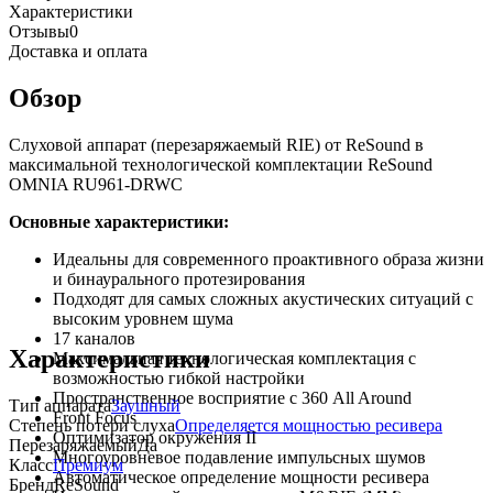
Характеристики
Отзывы
0
Доставка и оплата
Обзор
Слуховой аппарат (перезаряжаемый RIE) от ReSound в
максимальной технологической комплектации ReSound
OMNIA RU961-DRWC
Основные характеристики:
Идеальны для современного проактивного образа жизни
и бинаурального протезирования
Подходят для самых сложных акустических ситуаций с
высоким уровнем шума
17 каналов
Характеристики
Максимальная технологическая комплектация с
возможностью гибкой настройки
Пространственное восприятие с 360 All Around
Тип аппарата
Заушный
Front Focus
Степень потери слуха
Определяется мощностью ресивера
Оптимизатор окружения II
Перезаряжаемый
Да
Многоуровневое подавление импульсных шумов
Класс
Премиум
Автоматическое определение мощности ресивера
Бренд
ReSound