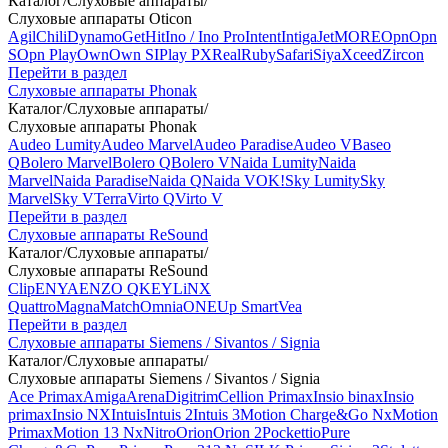
Каталог
/
Слуховые аппараты
/
Слуховые аппараты Oticon
Agil
Chili
Dynamo
Get
Hit
Ino / Ino Pro
Intent
Intiga
Jet
MORE
Opn
Opn
S
Opn Play
Own
Own SI
Play PX
Real
Ruby
Safari
Siya
Xceed
Zircon
Перейти в раздел
Слуховые аппараты Phonak
Каталог
/
Слуховые аппараты
/
Слуховые аппараты Phonak
Audeo Lumity
Audeo Marvel
Audeo Paradise
Audeo V
Baseo
Q
Bolero Marvel
Bolero Q
Bolero V
Naida Lumity
Naida
Marvel
Naida Paradise
Naida Q
Naida V
OK!
Sky Lumity
Sky
Marvel
Sky V
Terra
Virto Q
Virto V
Перейти в раздел
Слуховые аппараты ReSound
Каталог
/
Слуховые аппараты
/
Слуховые аппараты ReSound
Clip
ENYA
ENZO Q
KEY
LiNX
Quattro
Magna
Match
Omnia
ONE
Up Smart
Vea
Перейти в раздел
Слуховые аппараты Siemens / Sivantos / Signia
Каталог
/
Слуховые аппараты
/
Слуховые аппараты Siemens / Sivantos / Signia
Ace Primax
Amiga
Arena
Digitrim
Cellion Primax
Insio binax
Insio
primax
Insio NX
Intuis
Intuis 2
Intuis 3
Motion Charge&Go Nx
Motion
Primax
Motion 13 Nx
Nitro
Orion
Orion 2
Pockettio
Pure