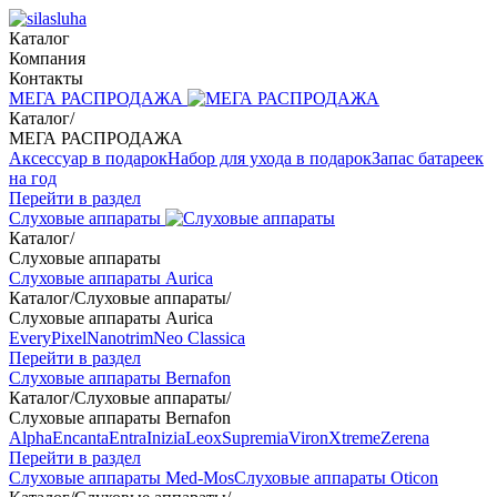
Каталог
Компания
Контакты
МЕГА РАСПРОДАЖА
Каталог
/
МЕГА РАСПРОДАЖА
Аксессуар в подарок
Набор для ухода в подарок
Запас батареек
на год
Перейти в раздел
Слуховые аппараты
Каталог
/
Слуховые аппараты
Слуховые аппараты Aurica
Каталог
/
Слуховые аппараты
/
Слуховые аппараты Aurica
Every
Pixel
Nanotrim
Neo Classica
Перейти в раздел
Слуховые аппараты Bernafon
Каталог
/
Слуховые аппараты
/
Слуховые аппараты Bernafon
Alpha
Encanta
Entra
Inizia
Leox
Supremia
Viron
Xtreme
Zerena
Перейти в раздел
Слуховые аппараты Med-Mos
Слуховые аппараты Oticon