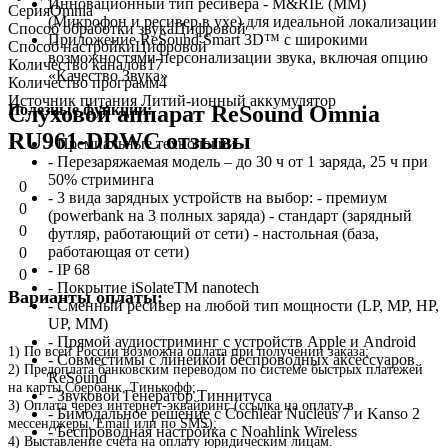
Инновационный тип ресивера - M&RIE (MM)
Серия
Omnia
(Микрофон и ресивер в ухе) для идеальной локализации
Способ обработки звука
Цифровой
Приложение ReSound Smart 3D™ с широкими
Способ настройки
Цифровой
возможностями персонализации звука, включая опцию
Количество каналов
17
«Качество Звука»
Количество программ
4
Источник питания
Литий-ионный аккумулятор
Полезные функции:
Слуховой аппарат ReSound Omnia
RU961-DRWC отзывы
- Премиальные технологии
- Перезаряжаемая модель – до 30 ч от 1 заряда, 25 ч при
50% стриминга
0
- 3 вида зарядных устройств на выбор: - премиум
0
(powerbank на 3 полных заряда) - стандарт (зарядный
0
футляр, работающий от сети) - настольная (база,
работающая от сети)
0
- IP 68
0
- Покрытие iSolateTM nanotech
Варианты оплаты:
- Сменный ресивер на любой тип мощности (LP, MP, HP,
UP, MM)
- Прямой аудиостриминг с устройств Apple и Android
1) По всей России возможна оплата при получении заказа;
- Совместимы с линейкой беспроводных аксессуаров
2) Предоплата банковским переводом по системе быстрых платежей
ReSound
на карты Сбербанк, Тинькофф;
- Звуковой Генератор Тиннитуса
3) Оплата через интернет-эквайринг (ссылка на оплату в
- Бимодальное решение с Cochlear Nucleus 7 и Kanso 2
мессенджеры, Email или по SMS);
- Беспроводная настройка с Noahlink Wireless
4) Выставление счета на оплату юридическим лицам.