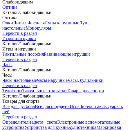
Слабовидящим
Оптика
Каталог
/
Слабовидящим
/
Оптика
Очки
Линзы Френеля
Лупы карманные
Лупы
настольные
Монокуляры
Перейти в раздел
Игры и игрушки
Каталог
/
Слабовидящим
/
Игры и игрушки
Тактильные пособия
Развивающие игрушки
Перейти в раздел
Часы
Каталог
/
Слабовидящим
/
Часы
Часы настольные
Часы наручные
Часы, будильники
Перейти в раздел
Телефоны
Тактильные открытки
Товары для спорта
Каталог
/
Слабовидящим
/
Товары для спорта
Всё для футбола
Всё для шоудауна
Игра Бочча и аксессуары к
ней
Перейти в раздел
Определители цвета , света
Электронные вспомогательные
устройства
Устройства для кухни
Аудиотехника
Маркировка