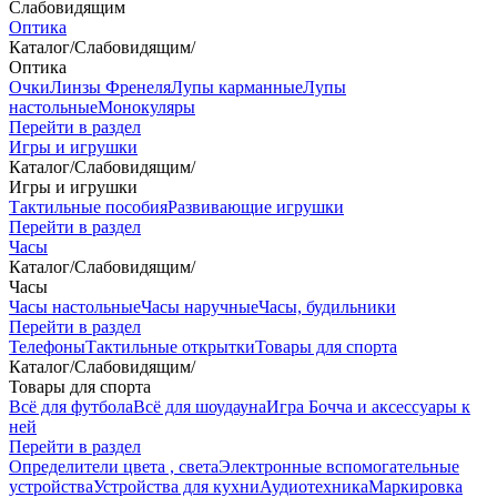
Слабовидящим
Оптика
Каталог
/
Слабовидящим
/
Оптика
Очки
Линзы Френеля
Лупы карманные
Лупы
настольные
Монокуляры
Перейти в раздел
Игры и игрушки
Каталог
/
Слабовидящим
/
Игры и игрушки
Тактильные пособия
Развивающие игрушки
Перейти в раздел
Часы
Каталог
/
Слабовидящим
/
Часы
Часы настольные
Часы наручные
Часы, будильники
Перейти в раздел
Телефоны
Тактильные открытки
Товары для спорта
Каталог
/
Слабовидящим
/
Товары для спорта
Всё для футбола
Всё для шоудауна
Игра Бочча и аксессуары к
ней
Перейти в раздел
Определители цвета , света
Электронные вспомогательные
устройства
Устройства для кухни
Аудиотехника
Маркировка