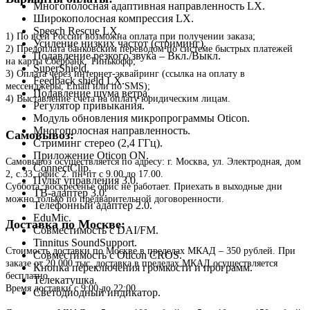
Многополосная адаптивная направленность LX.
Широкополосная компрессия LX.
Speech Rescue LX.
1) По всей России возможна оплата при получении заказа;
Усиление низких частот (стриминг).
2) Предоплата банковским переводом по системе быстрых платежей
Подавление резкого звука – Вкл./Выкл.
на карты Сбербанк, Тинькофф;
SuperShield.
3) Оплата через интернет-эквайринг (ссылка на оплату в
Feedback shield LX.
мессенджеры, Email или по SMS);
Подавление шума ветра.
4) Выставление счета на оплату юридическим лицам.
Регулятор привыкания.
Модуль обновления микропрограммы Oticon.
Многополосная направленность.
Самовывоз:
Стриминг стерео (2,4 ГГц).
Приложение Oticon ON.
Самовывоз осуществляется по адресу: г. Москва, ул. Электродная, дом
ConnectClip.
2, с.33, офис 2. пн-пт с 9.00 до 17.00.
Пульт управления 3.0.
Суббота, воскресенье офис не работает. Приехать в выходные дни
ТВ-адаптер 3.0.
можно только по предварительной договоренности.
Телефонный адаптер 2.0.
EduMic.
Доставка по Москве:
Совместимость с DAI/FM.
Tinnitus SoundSupport.
Стоимость доставки по Москве в пределах МКАД – 350 рублей. При
Совместимость с Oticon CROS.
заказе от 20 000 тыс. доставка в пределах МКАД осуществляется
Кнопка переключения громкости и программ.
бесплатно.
Телекатушка.
Время доставки с 9:00 до 22:00.
Светодиодный индикатор.