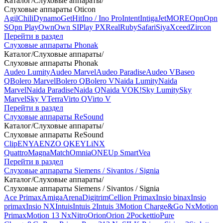
Каталог
/
Слуховые аппараты
/
Слуховые аппараты Oticon
Agil
Chili
Dynamo
Get
Hit
Ino / Ino Pro
Intent
Intiga
Jet
MORE
Opn
Opn
S
Opn Play
Own
Own SI
Play PX
Real
Ruby
Safari
Siya
Xceed
Zircon
Перейти в раздел
Слуховые аппараты Phonak
Каталог
/
Слуховые аппараты
/
Слуховые аппараты Phonak
Audeo Lumity
Audeo Marvel
Audeo Paradise
Audeo V
Baseo
Q
Bolero Marvel
Bolero Q
Bolero V
Naida Lumity
Naida
Marvel
Naida Paradise
Naida Q
Naida V
OK!
Sky Lumity
Sky
Marvel
Sky V
Terra
Virto Q
Virto V
Перейти в раздел
Слуховые аппараты ReSound
Каталог
/
Слуховые аппараты
/
Слуховые аппараты ReSound
Clip
ENYA
ENZO Q
KEY
LiNX
Quattro
Magna
Match
Omnia
ONE
Up Smart
Vea
Перейти в раздел
Слуховые аппараты Siemens / Sivantos / Signia
Каталог
/
Слуховые аппараты
/
Слуховые аппараты Siemens / Sivantos / Signia
Ace Primax
Amiga
Arena
Digitrim
Cellion Primax
Insio binax
Insio
primax
Insio NX
Intuis
Intuis 2
Intuis 3
Motion Charge&Go Nx
Motion
Primax
Motion 13 Nx
Nitro
Orion
Orion 2
Pockettio
Pure