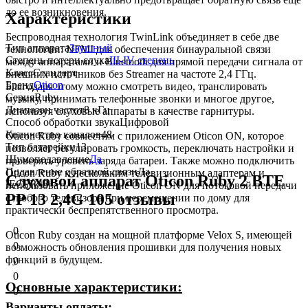
до ее возникновения.
Характеристики
Беспроводная технология TwinLink
объединяет в себе две
Тип аппарата
Заушный
технологии: NFMI для обеспечения бинауральной связи
Степень потери слуха
III-IV степень
между аппаратами и Bluetooth для прямой передачи сигнала от
Класс
Стандарт
внешних источников без Streamer на частоте 2,4 ГГц.
Бренд
Oticon
Благодаря этому можно смотреть видео, транслировать
Серия
Ruby
музыку, принимать телефонные звонки и многое другое,
Диапазон частот
8 кГц
используя слуховые аппараты в качестве гарнитуры.
Способ обработки звука
Цифровой
Количество каналов
48
Oticon Ruby совместим с
приложением Oticon ON
, которое
Тип батарейки
13
позволяет регулировать громкость, переключать настройки и
Шумоподавление
Да
проверять уровень заряда батареи. Также можно подключить
Подавление обратной связи
Да
Oticon Ruby к нескольким телевизионным адаптерам и
Слуховой аппарат Oticon Ruby 2 BTE
IEC
PR48
использовать приложение Oticon ON для потоковой передачи
PP 13 2,4G 105 отзывы
с любого телевизора при перемещении по дому для
практически беспрепятственного просмотра.
0
Oticon Ruby создан
на мощной платформе Velox S
, имеющей
0
возможность обновления прошивки для получения новых
функций в будущем.
0
0
Основные характеристики:
0
Варианты оплаты: