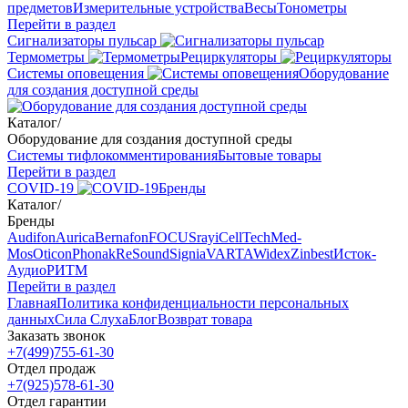
предметов
Измерительные устройства
Весы
Тонометры
Перейти в раздел
Сигнализаторы пульсар
Термометры
Рециркуляторы
Cистемы оповещения
Оборудование
для создания доступной среды
Каталог
/
Оборудование для создания доступной среды
Системы тифлокомментирования
Бытовые товары
Перейти в раздел
COVID-19
Бренды
Каталог
/
Бренды
Audifon
Aurica
Bernafon
FOCUSray
iCellTech
Med-
Mos
Oticon
Phonak
ReSound
Signia
VARTA
Widex
Zinbest
Исток-
Аудио
РИТМ
Перейти в раздел
Главная
Политика конфиденциальности персональных
данных
Сила Слуха
Блог
Возврат товара
Заказать звонок
+7(499)755-61-30
Отдел продаж
+7(925)578-61-30
Отдел гарантии