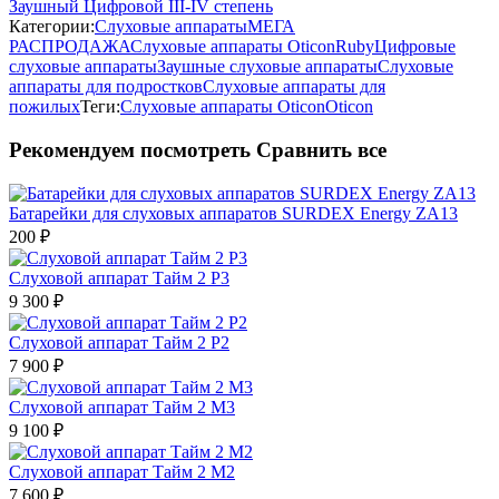
Заушный Цифровой III-IV степень
Категории:
Слуховые аппараты
МЕГА
РАСПРОДАЖА
Слуховые аппараты Oticon
Ruby
Цифровые
слуховые аппараты
Заушные слуховые аппараты
Слуховые
аппараты для подростков
Слуховые аппараты для
пожилых
Теги:
Слуховые аппараты Oticon
Oticon
Рекомендуем посмотреть
Сравнить все
Батарейки для слуховых аппаратов SURDEX Energy ZA13
200
₽
Слуховой аппарат Тайм 2 Р3
9 300
₽
Слуховой аппарат Тайм 2 Р2
7 900
₽
Слуховой аппарат Тайм 2 М3
9 100
₽
Слуховой аппарат Тайм 2 М2
7 600
₽