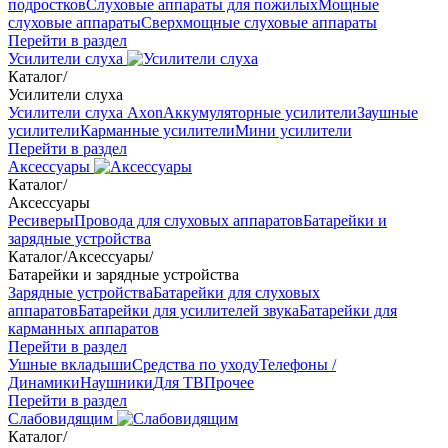
подростков
Слуховые аппараты для пожилых
Мощные
слуховые аппараты
Сверхмощные слуховые аппараты
Перейти в раздел
Усилители слуха
Каталог
/
Усилители слуха
Усилители слуха Axon
Аккумуляторные усилители
Заушные
усилители
Карманные усилители
Мини усилители
Перейти в раздел
Аксессуары
Каталог
/
Аксессуары
Ресиверы
Провода для слуховых аппаратов
Батарейки и
зарядные устройства
Каталог
/
Аксессуары
/
Батарейки и зарядные устройства
Зарядные устройства
Батарейки для слуховых
аппаратов
Батарейки для усилителей звука
Батарейки для
карманных аппаратов
Перейти в раздел
Ушные вкладыши
Средства по уходу
Телефоны /
Динамики
Наушники
Для ТВ
Прочее
Перейти в раздел
Слабовидящим
Каталог
/