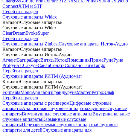
Charge&Go
Pure Primax
Pure 312 Nx
SILK Primax
Sirion 2
Styletto
Connect
XTM и STF
Перейти в раздел
Слуховые аппараты Widex
Каталог
/
Слуховые аппараты
/
Слуховые аппараты Widex
Clear
Dream
Evoke
Super
Перейти в раздел
Слуховые аппараты Zinbest
Слуховые аппараты Исток-Аудио
Каталог
/
Слуховые аппараты
/
Слуховые аппараты Исток-Аудио
Атлант
Багира
Барс
Витязь
Исток
Помощник
Прима
Руна
Руна
Pro
Руна L
Сакура
Санта
Соната
Сопрано
Тайм
Tango
Перейти в раздел
Слуховые аппараты РИТМ (Аудиомаг)
Каталог
/
Слуховые аппараты
/
Слуховые аппараты РИТМ (Аудиомаг)
Formanta
Mond
Ария
Бриз
Гранд
Круиз
Мастер
Ретро
Эльф
Перейти в раздел
Слуховые аппараты с ресивером
Цифровые слуховые
аппараты
Аналоговые слуховые аппараты
Заушные слуховые
аппараты
Внутриушные слуховые аппараты
Внутриканальные
слуховые аппараты
Карманные слуховые
аппараты
Перезаряжаемые слуховые аппараты
Слуховые
аппараты для детей
Слуховые аппараты для