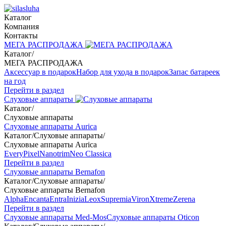
Каталог
Компания
Контакты
МЕГА РАСПРОДАЖА
Каталог
/
МЕГА РАСПРОДАЖА
Аксессуар в подарок
Набор для ухода в подарок
Запас батареек
на год
Перейти в раздел
Слуховые аппараты
Каталог
/
Слуховые аппараты
Слуховые аппараты Aurica
Каталог
/
Слуховые аппараты
/
Слуховые аппараты Aurica
Every
Pixel
Nanotrim
Neo Classica
Перейти в раздел
Слуховые аппараты Bernafon
Каталог
/
Слуховые аппараты
/
Слуховые аппараты Bernafon
Alpha
Encanta
Entra
Inizia
Leox
Supremia
Viron
Xtreme
Zerena
Перейти в раздел
Слуховые аппараты Med-Mos
Слуховые аппараты Oticon