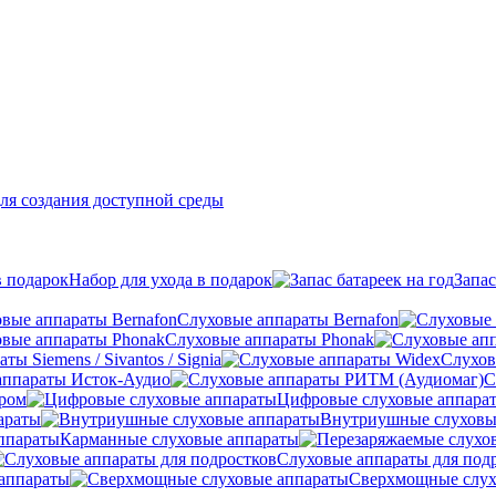
ля создания доступной среды
Набор для ухода в подарок
Запас
Слуховые аппараты Bernafon
Слуховые аппараты Phonak
ы Siemens / Sivantos / Signia
Слухов
аппараты Исток-Аудио
С
ером
Цифровые слуховые аппара
араты
Внутриушные слуховы
Карманные слуховые аппараты
Слуховые аппараты для под
аппараты
Сверхмощные слух