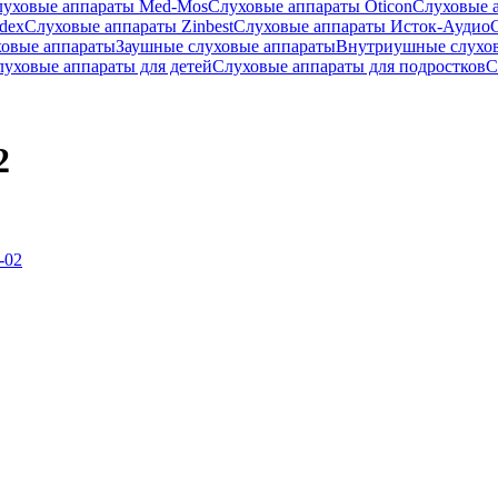
луховые аппараты Med-Mos
Слуховые аппараты Oticon
Слуховые 
dex
Слуховые аппараты Zinbest
Слуховые аппараты Исток-Аудио
ховые аппараты
Заушные слуховые аппараты
Внутриушные слухо
луховые аппараты для детей
Слуховые аппараты для подростков
С
2