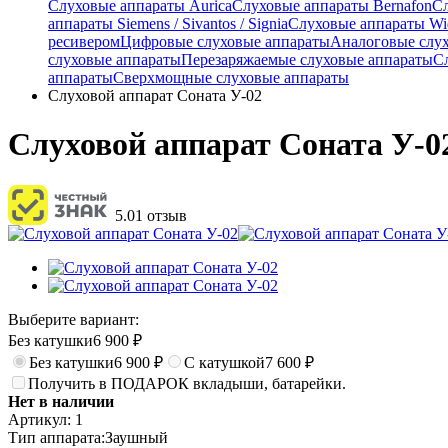
Слуховые аппараты Aurica
Слуховые аппараты Bernafon
С
аппараты Siemens / Sivantos / Signia
Слуховые аппараты Wi
ресивером
Цифровые слуховые аппараты
Аналоговые слу
слуховые аппараты
Перезаряжаемые слуховые аппараты
С
аппараты
Сверхмощные слуховые аппараты
Слуховой аппарат Соната У-02
Слуховой аппарат Соната У-0
5.0
1 отзыв
Выберите вариант:
Без катушки
6 900
₽
Без катушки
6 900
₽
С катушкой
7 600
₽
Получить в ПОДАРОК вкладыши, батарейки.
Нет в наличии
Артикул:
1
Тип аппарата:
Заушный