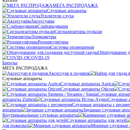
Каталог
МЕГА РАСПРОДАЖА
Слуховые аппараты
Усилители слуха
Аксессуары
Слабовидящим
Сигнализаторы пульсар
Термометры
Рециркуляторы
Cистемы оповещения
Оборудование д
COVID-19
Бренды
МЕГА РАСПРОДАЖА
Аксессуар в подарок
Слуховые аппараты
Слуховые аппараты Aurica
Слуховые аппараты Oticon
Слуховые аппарат
аппараты Zinbest
Слуховые 
Слуховые аппараты с ресив
аппараты
Заушные слуховые апп
Внутриканальные слуховые аппараты
Слуховые аппараты для детей
для пожилых
Мощные слуховые 