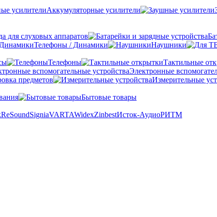
Аккумуляторные усилители
а для слуховых аппаратов
Ба
Телефоны / Динамики
Наушники
сы
Телефоны
Тактильные от
Электронные вспомогател
овка предметов
Измерительные уст
вания
Бытовые товары
k
ReSound
Signia
VARTA
Widex
Zinbest
Исток-Аудио
РИТМ