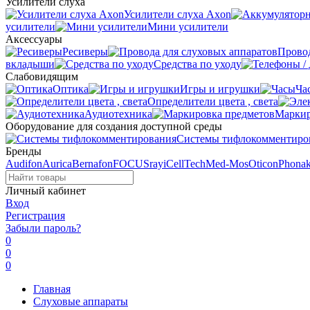
Усилители слуха
Усилители слуха Axon
усилители
Мини усилители
Аксессуары
Ресиверы
Провод
вкладыши
Средства по уходу
Слабовидящим
Оптика
Игры и игрушки
Ча
Определители цвета , света
Аудиотехника
Маркир
Оборудование для создания доступной среды
Системы тифлокомментиро
Бренды
Audifon
Aurica
Bernafon
FOCUSray
iCellTech
Med-Mos
Oticon
Phona
Личный кабинет
Вход
Регистрация
Забыли пароль?
0
0
0
Главная
Слуховые аппараты