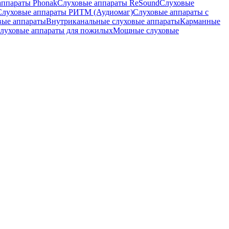
аппараты Phonak
Слуховые аппараты ReSound
Слуховые
Слуховые аппараты РИТМ (Аудиомаг)
Слуховые аппараты с
вые аппараты
Внутриканальные слуховые аппараты
Карманные
луховые аппараты для пожилых
Мощные слуховые