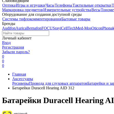
Слабовидящим
Оптика
Игры и игрушки
Часы
Телефоны
Тактильные открытки
Т
Маркировка предметов
Измерительные устройства
Весы
Тономе
Оборудование для создания доступной среды
Системы тифлокомментирования
Бытовые товары
Бренды
Audifon
Aurica
Bernafon
FOCUSray
iCellTech
Med-Mos
Oticon
Phona
Личный кабинет
Вход
Регистрация
Забыли пароль?
0
0
0
Главная
Аксессуары
Ресиверы
Провода для слуховых аппаратов
Батарейки и за
Батарейки Duracell Hearing AID 312
Батарейки Duracell Hearing A