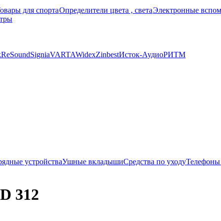
овары для спорта
Определители цвета , света
Электронные вспом
тры
k
ReSound
Signia
VARTA
Widex
Zinbest
Исток-Аудио
РИТМ
рядные устройства
Ушные вкладыши
Средства по уходу
Телефоны
ID 312