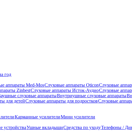
на год
ые аппараты Med-Mos
Слуховые аппараты Oticon
Слуховые аппар
параты Zinbest
Слуховые аппараты Исток-Аудио
Слуховые аппа
Заушные слуховые аппараты
Внутриушные слуховые аппараты
Вн
ты для детей
Слуховые аппараты для подростков
Слуховые аппар
илители
Карманные усилители
Мини усилители
е устройства
Ушные вкладыши
Средства по уходу
Телефоны / Ди