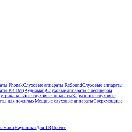
аты Phonak
Слуховые аппараты ReSound
Слуховые аппараты
раты РИТМ (Аудиомаг)
Слуховые аппараты с ресивером
утриканальные слуховые аппараты
Карманные слуховые
аты для пожилых
Мощные слуховые аппараты
Сверхмощные
намики
Наушники
Для ТВ
Прочее