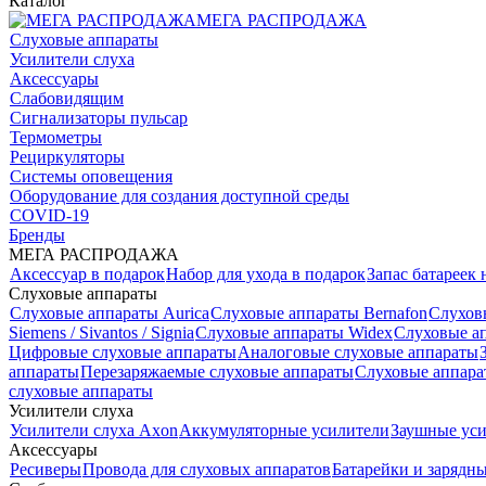
Каталог
МЕГА РАСПРОДАЖА
Слуховые аппараты
Усилители слуха
Аксессуары
Слабовидящим
Сигнализаторы пульсар
Термометры
Рециркуляторы
Cистемы оповещения
Оборудование для создания доступной среды
COVID-19
Бренды
МЕГА РАСПРОДАЖА
Аксессуар в подарок
Набор для ухода в подарок
Запас батареек 
Слуховые аппараты
Слуховые аппараты Aurica
Слуховые аппараты Bernafon
Слухов
Siemens / Sivantos / Signia
Слуховые аппараты Widex
Слуховые ап
Цифровые слуховые аппараты
Аналоговые слуховые аппараты
аппараты
Перезаряжаемые слуховые аппараты
Слуховые аппара
слуховые аппараты
Усилители слуха
Усилители слуха Axon
Аккумуляторные усилители
Заушные ус
Аксессуары
Ресиверы
Провода для слуховых аппаратов
Батарейки и зарядны