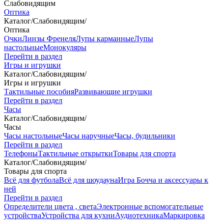
Слабовидящим
Оптика
Каталог
/
Слабовидящим
/
Оптика
Очки
Линзы Френеля
Лупы карманные
Лупы
настольные
Монокуляры
Перейти в раздел
Игры и игрушки
Каталог
/
Слабовидящим
/
Игры и игрушки
Тактильные пособия
Развивающие игрушки
Перейти в раздел
Часы
Каталог
/
Слабовидящим
/
Часы
Часы настольные
Часы наручные
Часы, будильники
Перейти в раздел
Телефоны
Тактильные открытки
Товары для спорта
Каталог
/
Слабовидящим
/
Товары для спорта
Всё для футбола
Всё для шоудауна
Игра Бочча и аксессуары к
ней
Перейти в раздел
Определители цвета , света
Электронные вспомогательные
устройства
Устройства для кухни
Аудиотехника
Маркировка