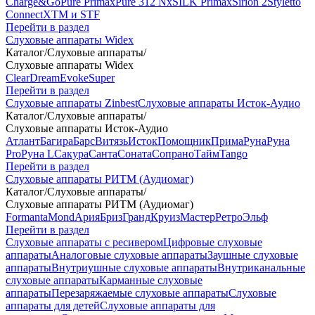
Charge&Go
Pure Primax
Pure 312 Nx
SILK Primax
Sirion 2
Styletto
Connect
XTM и STF
Перейти в раздел
Слуховые аппараты Widex
Каталог
/
Слуховые аппараты
/
Слуховые аппараты Widex
Clear
Dream
Evoke
Super
Перейти в раздел
Слуховые аппараты Zinbest
Слуховые аппараты Исток-Аудио
Каталог
/
Слуховые аппараты
/
Слуховые аппараты Исток-Аудио
Атлант
Багира
Барс
Витязь
Исток
Помощник
Прима
Руна
Руна
Pro
Руна L
Сакура
Санта
Соната
Сопрано
Тайм
Tango
Перейти в раздел
Слуховые аппараты РИТМ (Аудиомаг)
Каталог
/
Слуховые аппараты
/
Слуховые аппараты РИТМ (Аудиомаг)
Formanta
Mond
Ария
Бриз
Гранд
Круиз
Мастер
Ретро
Эльф
Перейти в раздел
Слуховые аппараты с ресивером
Цифровые слуховые
аппараты
Аналоговые слуховые аппараты
Заушные слуховые
аппараты
Внутриушные слуховые аппараты
Внутриканальные
слуховые аппараты
Карманные слуховые
аппараты
Перезаряжаемые слуховые аппараты
Слуховые
аппараты для детей
Слуховые аппараты для