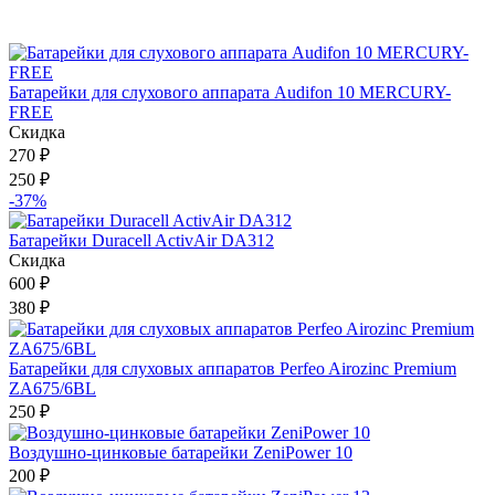
Батарейки для слухового аппарата Audifon 10 MERCURY-
FREE
Скидка
270
₽
250
₽
-37%
Батарейки Duracell ActivAir DA312
Скидка
600
₽
380
₽
Батарейки для слуховых аппаратов Perfeo Airozinc Premium
ZA675/6BL
250
₽
Воздушно-цинковые батарейки ZeniPower 10
200
₽