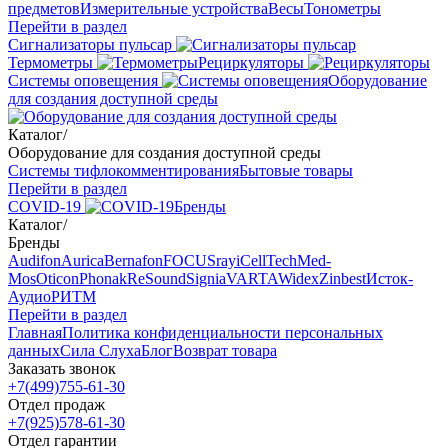
предметов
Измерительные устройства
Весы
Тонометры
Перейти в раздел
Сигнализаторы пульсар
Термометры
Рециркуляторы
Cистемы оповещения
Оборудование
для создания доступной среды
Каталог
/
Оборудование для создания доступной среды
Системы тифлокомментирования
Бытовые товары
Перейти в раздел
COVID-19
Бренды
Каталог
/
Бренды
Audifon
Aurica
Bernafon
FOCUSray
iCellTech
Med-
Mos
Oticon
Phonak
ReSound
Signia
VARTA
Widex
Zinbest
Исток-
Аудио
РИТМ
Перейти в раздел
Главная
Политика конфиденциальности персональных
данных
Сила Слуха
Блог
Возврат товара
Заказать звонок
+7(499)755-61-30
Отдел продаж
+7(925)578-61-30
Отдел гарантии