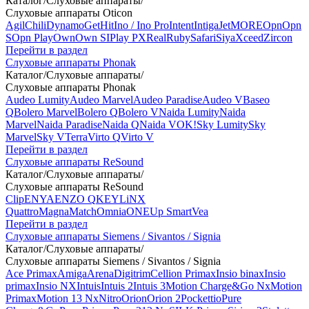
Каталог
/
Слуховые аппараты
/
Слуховые аппараты Oticon
Agil
Chili
Dynamo
Get
Hit
Ino / Ino Pro
Intent
Intiga
Jet
MORE
Opn
Opn
S
Opn Play
Own
Own SI
Play PX
Real
Ruby
Safari
Siya
Xceed
Zircon
Перейти в раздел
Слуховые аппараты Phonak
Каталог
/
Слуховые аппараты
/
Слуховые аппараты Phonak
Audeo Lumity
Audeo Marvel
Audeo Paradise
Audeo V
Baseo
Q
Bolero Marvel
Bolero Q
Bolero V
Naida Lumity
Naida
Marvel
Naida Paradise
Naida Q
Naida V
OK!
Sky Lumity
Sky
Marvel
Sky V
Terra
Virto Q
Virto V
Перейти в раздел
Слуховые аппараты ReSound
Каталог
/
Слуховые аппараты
/
Слуховые аппараты ReSound
Clip
ENYA
ENZO Q
KEY
LiNX
Quattro
Magna
Match
Omnia
ONE
Up Smart
Vea
Перейти в раздел
Слуховые аппараты Siemens / Sivantos / Signia
Каталог
/
Слуховые аппараты
/
Слуховые аппараты Siemens / Sivantos / Signia
Ace Primax
Amiga
Arena
Digitrim
Cellion Primax
Insio binax
Insio
primax
Insio NX
Intuis
Intuis 2
Intuis 3
Motion Charge&Go Nx
Motion
Primax
Motion 13 Nx
Nitro
Orion
Orion 2
Pockettio
Pure