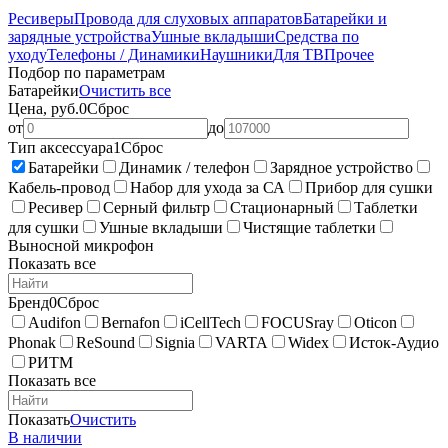
Ресиверы
Провода для слуховых аппаратов
Батарейки и
зарядные устройства
Ушные вкладыши
Средства по
уходу
Телефоны / Динамики
Наушники
Для ТВ
Прочее
Подбор по параметрам
Батарейки
Очистить все
Цена, руб.
0
Сброс
от
до
Тип аксессуара
1
Сброс
Батарейки
Динамик / телефон
Зарядное устройство
Кабель-провод
Набор для ухода за СА
Прибор для сушки
Ресивер
Серный фильтр
Стационарный
Таблетки
для сушки
Ушные вкладыши
Чистящие таблетки
Выносной микрофон
Показать все
Бренд
0
Сброс
Audifon
Bernafon
iCellTech
FOCUSray
Oticon
Phonak
ReSound
Signia
VARTA
Widex
Исток-Аудио
РИТМ
Показать все
Показать
Очистить
В наличии