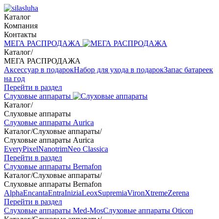
Каталог
Компания
Контакты
МЕГА РАСПРОДАЖА
Каталог
/
МЕГА РАСПРОДАЖА
Аксессуар в подарок
Набор для ухода в подарок
Запас батареек
на год
Перейти в раздел
Слуховые аппараты
Каталог
/
Слуховые аппараты
Слуховые аппараты Aurica
Каталог
/
Слуховые аппараты
/
Слуховые аппараты Aurica
Every
Pixel
Nanotrim
Neo Classica
Перейти в раздел
Слуховые аппараты Bernafon
Каталог
/
Слуховые аппараты
/
Слуховые аппараты Bernafon
Alpha
Encanta
Entra
Inizia
Leox
Supremia
Viron
Xtreme
Zerena
Перейти в раздел
Слуховые аппараты Med-Mos
Слуховые аппараты Oticon