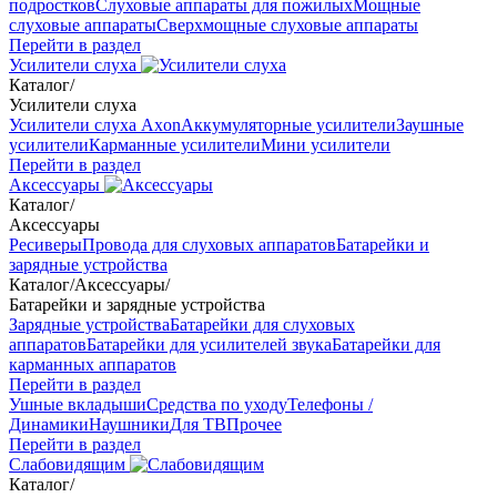
подростков
Слуховые аппараты для пожилых
Мощные
слуховые аппараты
Сверхмощные слуховые аппараты
Перейти в раздел
Усилители слуха
Каталог
/
Усилители слуха
Усилители слуха Axon
Аккумуляторные усилители
Заушные
усилители
Карманные усилители
Мини усилители
Перейти в раздел
Аксессуары
Каталог
/
Аксессуары
Ресиверы
Провода для слуховых аппаратов
Батарейки и
зарядные устройства
Каталог
/
Аксессуары
/
Батарейки и зарядные устройства
Зарядные устройства
Батарейки для слуховых
аппаратов
Батарейки для усилителей звука
Батарейки для
карманных аппаратов
Перейти в раздел
Ушные вкладыши
Средства по уходу
Телефоны /
Динамики
Наушники
Для ТВ
Прочее
Перейти в раздел
Слабовидящим
Каталог
/