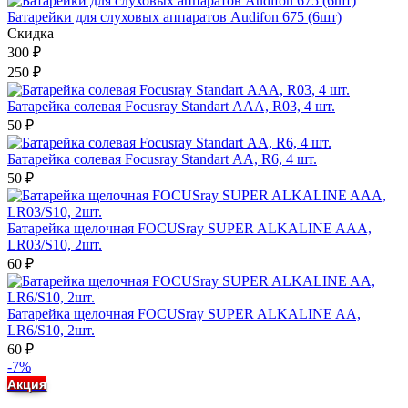
Батарейки для слуховых аппаратов Audifon 675 (6шт)
Скидка
300
₽
250
₽
Батарейка солевая Focusray Standart ААА, R03, 4 шт.
50
₽
Батарейка солевая Focusray Standart АА, R6, 4 шт.
50
₽
Батарейка щелочная FOCUSray SUPER ALKALINE AAA,
LR03/S10, 2шт.
60
₽
Батарейка щелочная FOCUSray SUPER ALKALINE AA,
LR6/S10, 2шт.
60
₽
-7%
Акция