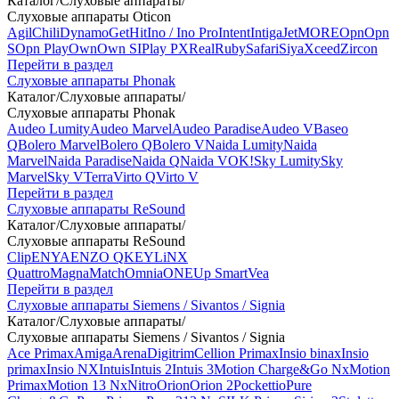
Каталог
/
Слуховые аппараты
/
Слуховые аппараты Oticon
Agil
Chili
Dynamo
Get
Hit
Ino / Ino Pro
Intent
Intiga
Jet
MORE
Opn
Opn
S
Opn Play
Own
Own SI
Play PX
Real
Ruby
Safari
Siya
Xceed
Zircon
Перейти в раздел
Слуховые аппараты Phonak
Каталог
/
Слуховые аппараты
/
Слуховые аппараты Phonak
Audeo Lumity
Audeo Marvel
Audeo Paradise
Audeo V
Baseo
Q
Bolero Marvel
Bolero Q
Bolero V
Naida Lumity
Naida
Marvel
Naida Paradise
Naida Q
Naida V
OK!
Sky Lumity
Sky
Marvel
Sky V
Terra
Virto Q
Virto V
Перейти в раздел
Слуховые аппараты ReSound
Каталог
/
Слуховые аппараты
/
Слуховые аппараты ReSound
Clip
ENYA
ENZO Q
KEY
LiNX
Quattro
Magna
Match
Omnia
ONE
Up Smart
Vea
Перейти в раздел
Слуховые аппараты Siemens / Sivantos / Signia
Каталог
/
Слуховые аппараты
/
Слуховые аппараты Siemens / Sivantos / Signia
Ace Primax
Amiga
Arena
Digitrim
Cellion Primax
Insio binax
Insio
primax
Insio NX
Intuis
Intuis 2
Intuis 3
Motion Charge&Go Nx
Motion
Primax
Motion 13 Nx
Nitro
Orion
Orion 2
Pockettio
Pure