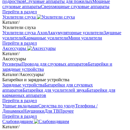
подростков
Слуховые аппараты для пожилых
Мощные
слуховые аппараты
Сверхмощные слуховые аппараты
Перейти в раздел
Усилители слуха
Каталог
/
Усилители слуха
Усилители слуха Axon
Аккумуляторные усилители
Заушные
усилители
Карманные усилители
Мини усилители
Перейти в раздел
Аксессуары
Каталог
/
Аксессуары
Ресиверы
Провода для слуховых аппаратов
Батарейки и
зарядные устройства
Каталог
/
Аксессуары
/
Батарейки и зарядные устройства
Зарядные устройства
Батарейки для слуховых
аппаратов
Батарейки для усилителей звука
Батарейки для
карманных аппаратов
Перейти в раздел
Ушные вкладыши
Средства по уходу
Телефоны /
Динамики
Наушники
Для ТВ
Прочее
Перейти в раздел
Слабовидящим
Каталог
/