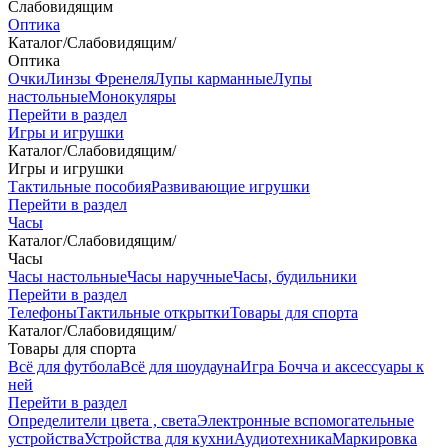
Слабовидящим
Оптика
Каталог
/
Слабовидящим
/
Оптика
Очки
Линзы Френеля
Лупы карманные
Лупы
настольные
Монокуляры
Перейти в раздел
Игры и игрушки
Каталог
/
Слабовидящим
/
Игры и игрушки
Тактильные пособия
Развивающие игрушки
Перейти в раздел
Часы
Каталог
/
Слабовидящим
/
Часы
Часы настольные
Часы наручные
Часы, будильники
Перейти в раздел
Телефоны
Тактильные открытки
Товары для спорта
Каталог
/
Слабовидящим
/
Товары для спорта
Всё для футбола
Всё для шоудауна
Игра Бочча и аксессуары к
ней
Перейти в раздел
Определители цвета , света
Электронные вспомогательные
устройства
Устройства для кухни
Аудиотехника
Маркировка