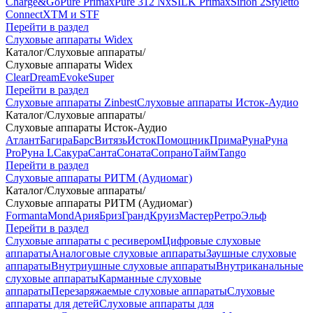
Charge&Go
Pure Primax
Pure 312 Nx
SILK Primax
Sirion 2
Styletto
Connect
XTM и STF
Перейти в раздел
Слуховые аппараты Widex
Каталог
/
Слуховые аппараты
/
Слуховые аппараты Widex
Clear
Dream
Evoke
Super
Перейти в раздел
Слуховые аппараты Zinbest
Слуховые аппараты Исток-Аудио
Каталог
/
Слуховые аппараты
/
Слуховые аппараты Исток-Аудио
Атлант
Багира
Барс
Витязь
Исток
Помощник
Прима
Руна
Руна
Pro
Руна L
Сакура
Санта
Соната
Сопрано
Тайм
Tango
Перейти в раздел
Слуховые аппараты РИТМ (Аудиомаг)
Каталог
/
Слуховые аппараты
/
Слуховые аппараты РИТМ (Аудиомаг)
Formanta
Mond
Ария
Бриз
Гранд
Круиз
Мастер
Ретро
Эльф
Перейти в раздел
Слуховые аппараты с ресивером
Цифровые слуховые
аппараты
Аналоговые слуховые аппараты
Заушные слуховые
аппараты
Внутриушные слуховые аппараты
Внутриканальные
слуховые аппараты
Карманные слуховые
аппараты
Перезаряжаемые слуховые аппараты
Слуховые
аппараты для детей
Слуховые аппараты для