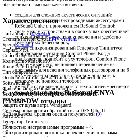
обеспечивают высокое качество звука.
созданы для сложных акустических ситуаций;
Характеристики
совместимы со всеми беспроводными аксессуарами
ReSound Unite и приложением ReSound Control;
связь между устройствами в обоих ушах обеспечивает
Тип аппарата
Заушный
синхронизацию элементов управления и удобство
Степень потери слуха
III-IV степень
телефонных переговоров;
Бренд
ReSound
имеют синхронизированный Генератор Тиннитуса;
Серия
ENYA
оборудованы функцией Comfort Phone. Когда
Способ обработки звука
Цифровой
пользователь подносит к уху телефон, Comfort Phone
Количество каналов
10
обнаруживает его, выполняет переключение на
Количество программ
4
программу для ведения телефонных разговоров и на 6
Тип батарейки
13
дБ уменьшает громкость в слуховом аппарате, к
Особенности товара
Адаптивная направленность.
которому не поднесен телефон;
Softswitching.
имеются слуховые аппараты с технологией «ресивер в
Фиксированная направленность.
Слуховой аппарат ReSound ENYA
ухе» и миниатюрные заушные модели.
Технология шумоподавления NoiseTracker II.
Экспансия.
EY488-DW отзывы
Защита от шума ветра Windguard.
Система подавления обратной связи DFS Ultra II.
4.78
из 5 звезд Средняя оценка покупателей (
0
)
Авто DFS.
Генератор Тиннитуса.
0
Полностью настраиваемые программы – 4.
0
Синхронизированная кнопка переключения программ.