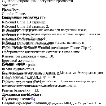
Синхронизированный регулятор громкости.
0
SmartStart.
0
PhoneNow.
0
Comfort Phone.
Варианты оплаты:
Бинауральная связь 2,4 ГГц.
ReSound Unite ТВ стример.
ReSound Unite ТВ стример 2.
1) По всей России возможна оплата при получении заказа;
ReSound Unite ПДУ.
2) Предоплата банковским переводом по системе быстрых платежей
ReSound Unite ПДУ 2.
на карты Сбербанк, Тинькофф;
ReSound Unite Phone Clip +.
3) Оплата через интернет-эквайринг (ссылка на оплату в
ReSound Unite Мини-микрофон.
мессенджеры, Email или по SMS);
Приложение ReSound Control (необходим Phone Clip +).
4) Выставление счета на оплату юридическим лицам.
Программное обеспечение Aventa 3.9 или выше.
Каналы регулировки – макс. 10.
Бортовой журнал II.
Самовывоз:
Безопасная настройка.
In Situ Аудиометрия.
Самовывоз осуществляется по адресу: г. Москва, ул. Электродная, дом
Беспроводная настройка с Airlink 2.
2, с.33, офис 2. пн-пт с 9.00 до 17.00.
Индукционная катушка.
Суббота, воскресенье офис не работает. Приехать в выходные дни
Прямой аудиовход (DAI).
можно только по предварительной договоренности.
Нанотехнологическое покрытие iSolatе.
Размер батарейки – 13.
Доставка по Москве:
Доступные цвета – 5.
Шумоподавление
Да
Подавление обратной связи
Да
Стоимость доставки по Москве в пределах МКАД – 350 рублей. При