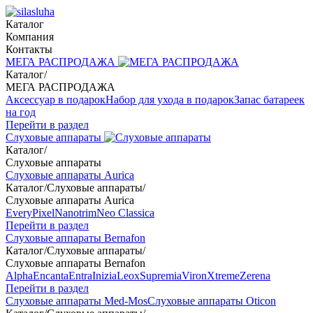
Каталог
Компания
Контакты
МЕГА РАСПРОДАЖА
Каталог
/
МЕГА РАСПРОДАЖА
Аксессуар в подарок
Набор для ухода в подарок
Запас батареек
на год
Перейти в раздел
Слуховые аппараты
Каталог
/
Слуховые аппараты
Слуховые аппараты Aurica
Каталог
/
Слуховые аппараты
/
Слуховые аппараты Aurica
Every
Pixel
Nanotrim
Neo Classica
Перейти в раздел
Слуховые аппараты Bernafon
Каталог
/
Слуховые аппараты
/
Слуховые аппараты Bernafon
Alpha
Encanta
Entra
Inizia
Leox
Supremia
Viron
Xtreme
Zerena
Перейти в раздел
Слуховые аппараты Med-Mos
Слуховые аппараты Oticon