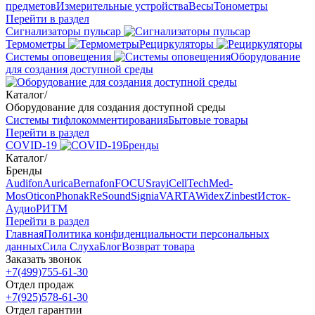
предметов
Измерительные устройства
Весы
Тонометры
Перейти в раздел
Сигнализаторы пульсар
Термометры
Рециркуляторы
Cистемы оповещения
Оборудование
для создания доступной среды
Каталог
/
Оборудование для создания доступной среды
Системы тифлокомментирования
Бытовые товары
Перейти в раздел
COVID-19
Бренды
Каталог
/
Бренды
Audifon
Aurica
Bernafon
FOCUSray
iCellTech
Med-
Mos
Oticon
Phonak
ReSound
Signia
VARTA
Widex
Zinbest
Исток-
Аудио
РИТМ
Перейти в раздел
Главная
Политика конфиденциальности персональных
данных
Сила Слуха
Блог
Возврат товара
Заказать звонок
+7(499)755-61-30
Отдел продаж
+7(925)578-61-30
Отдел гарантии