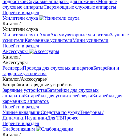
подростков
Слуховые аппараты для пожилых
Мощные
слуховые аппараты
Сверхмощные слуховые аппараты
Перейти в раздел
Усилители слуха
Каталог
/
Усилители слуха
Усилители слуха Axon
Аккумуляторные усилители
Заушные
усилители
Карманные усилители
Мини усилители
Перейти в раздел
Аксессуары
Каталог
/
Аксессуары
Ресиверы
Провода для слуховых аппаратов
Батарейки и
зарядные устройства
Каталог
/
Аксессуары
/
Батарейки и зарядные устройства
Зарядные устройства
Батарейки для слуховых
аппаратов
Батарейки для усилителей звука
Батарейки для
карманных аппаратов
Перейти в раздел
Ушные вкладыши
Средства по уходу
Телефоны /
Динамики
Наушники
Для ТВ
Прочее
Перейти в раздел
Слабовидящим
Каталог
/