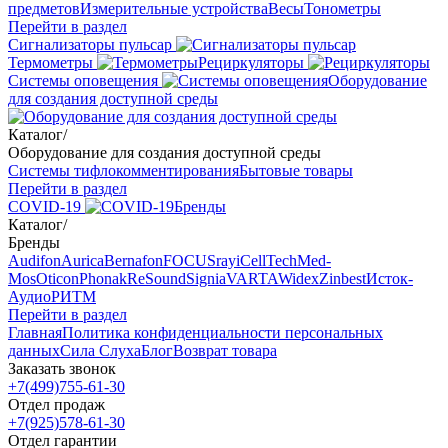
предметов
Измерительные устройства
Весы
Тонометры
Перейти в раздел
Сигнализаторы пульсар
Термометры
Рециркуляторы
Cистемы оповещения
Оборудование
для создания доступной среды
Каталог
/
Оборудование для создания доступной среды
Системы тифлокомментирования
Бытовые товары
Перейти в раздел
COVID-19
Бренды
Каталог
/
Бренды
Audifon
Aurica
Bernafon
FOCUSray
iCellTech
Med-
Mos
Oticon
Phonak
ReSound
Signia
VARTA
Widex
Zinbest
Исток-
Аудио
РИТМ
Перейти в раздел
Главная
Политика конфиденциальности персональных
данных
Сила Слуха
Блог
Возврат товара
Заказать звонок
+7(499)755-61-30
Отдел продаж
+7(925)578-61-30
Отдел гарантии