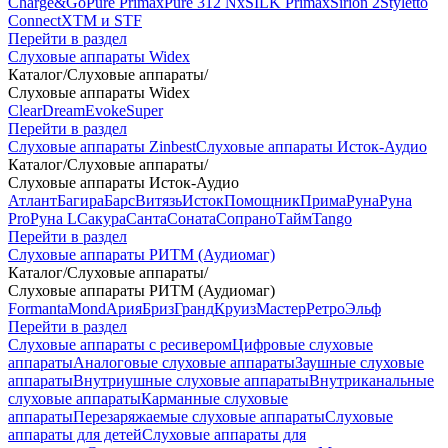
Charge&Go
Pure Primax
Pure 312 Nx
SILK Primax
Sirion 2
Styletto
Connect
XTM и STF
Перейти в раздел
Слуховые аппараты Widex
Каталог
/
Слуховые аппараты
/
Слуховые аппараты Widex
Clear
Dream
Evoke
Super
Перейти в раздел
Слуховые аппараты Zinbest
Слуховые аппараты Исток-Аудио
Каталог
/
Слуховые аппараты
/
Слуховые аппараты Исток-Аудио
Атлант
Багира
Барс
Витязь
Исток
Помощник
Прима
Руна
Руна
Pro
Руна L
Сакура
Санта
Соната
Сопрано
Тайм
Tango
Перейти в раздел
Слуховые аппараты РИТМ (Аудиомаг)
Каталог
/
Слуховые аппараты
/
Слуховые аппараты РИТМ (Аудиомаг)
Formanta
Mond
Ария
Бриз
Гранд
Круиз
Мастер
Ретро
Эльф
Перейти в раздел
Слуховые аппараты с ресивером
Цифровые слуховые
аппараты
Аналоговые слуховые аппараты
Заушные слуховые
аппараты
Внутриушные слуховые аппараты
Внутриканальные
слуховые аппараты
Карманные слуховые
аппараты
Перезаряжаемые слуховые аппараты
Слуховые
аппараты для детей
Слуховые аппараты для