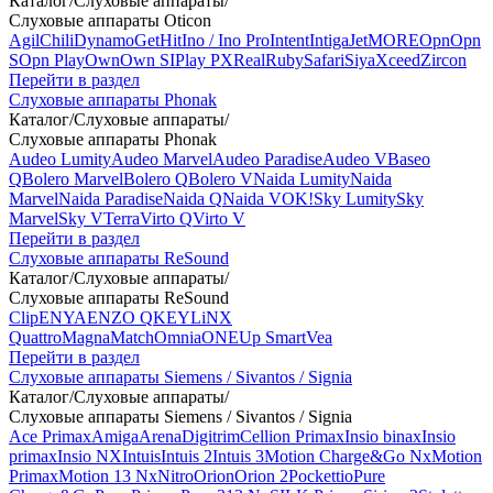
Каталог
/
Слуховые аппараты
/
Слуховые аппараты Oticon
Agil
Chili
Dynamo
Get
Hit
Ino / Ino Pro
Intent
Intiga
Jet
MORE
Opn
Opn
S
Opn Play
Own
Own SI
Play PX
Real
Ruby
Safari
Siya
Xceed
Zircon
Перейти в раздел
Слуховые аппараты Phonak
Каталог
/
Слуховые аппараты
/
Слуховые аппараты Phonak
Audeo Lumity
Audeo Marvel
Audeo Paradise
Audeo V
Baseo
Q
Bolero Marvel
Bolero Q
Bolero V
Naida Lumity
Naida
Marvel
Naida Paradise
Naida Q
Naida V
OK!
Sky Lumity
Sky
Marvel
Sky V
Terra
Virto Q
Virto V
Перейти в раздел
Слуховые аппараты ReSound
Каталог
/
Слуховые аппараты
/
Слуховые аппараты ReSound
Clip
ENYA
ENZO Q
KEY
LiNX
Quattro
Magna
Match
Omnia
ONE
Up Smart
Vea
Перейти в раздел
Слуховые аппараты Siemens / Sivantos / Signia
Каталог
/
Слуховые аппараты
/
Слуховые аппараты Siemens / Sivantos / Signia
Ace Primax
Amiga
Arena
Digitrim
Cellion Primax
Insio binax
Insio
primax
Insio NX
Intuis
Intuis 2
Intuis 3
Motion Charge&Go Nx
Motion
Primax
Motion 13 Nx
Nitro
Orion
Orion 2
Pockettio
Pure