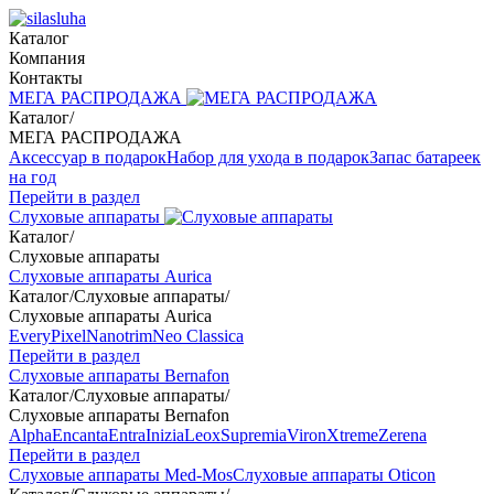
Каталог
Компания
Контакты
МЕГА РАСПРОДАЖА
Каталог
/
МЕГА РАСПРОДАЖА
Аксессуар в подарок
Набор для ухода в подарок
Запас батареек
на год
Перейти в раздел
Слуховые аппараты
Каталог
/
Слуховые аппараты
Слуховые аппараты Aurica
Каталог
/
Слуховые аппараты
/
Слуховые аппараты Aurica
Every
Pixel
Nanotrim
Neo Classica
Перейти в раздел
Слуховые аппараты Bernafon
Каталог
/
Слуховые аппараты
/
Слуховые аппараты Bernafon
Alpha
Encanta
Entra
Inizia
Leox
Supremia
Viron
Xtreme
Zerena
Перейти в раздел
Слуховые аппараты Med-Mos
Слуховые аппараты Oticon