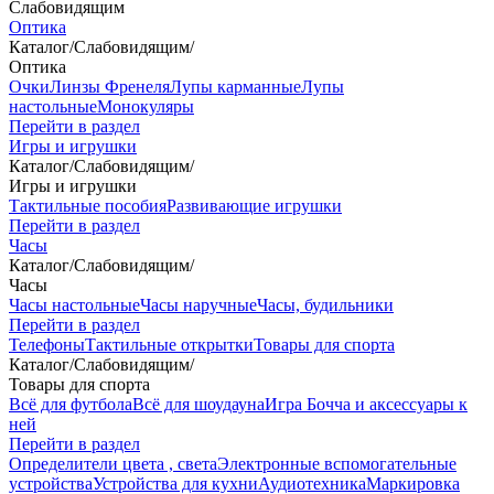
Слабовидящим
Оптика
Каталог
/
Слабовидящим
/
Оптика
Очки
Линзы Френеля
Лупы карманные
Лупы
настольные
Монокуляры
Перейти в раздел
Игры и игрушки
Каталог
/
Слабовидящим
/
Игры и игрушки
Тактильные пособия
Развивающие игрушки
Перейти в раздел
Часы
Каталог
/
Слабовидящим
/
Часы
Часы настольные
Часы наручные
Часы, будильники
Перейти в раздел
Телефоны
Тактильные открытки
Товары для спорта
Каталог
/
Слабовидящим
/
Товары для спорта
Всё для футбола
Всё для шоудауна
Игра Бочча и аксессуары к
ней
Перейти в раздел
Определители цвета , света
Электронные вспомогательные
устройства
Устройства для кухни
Аудиотехника
Маркировка