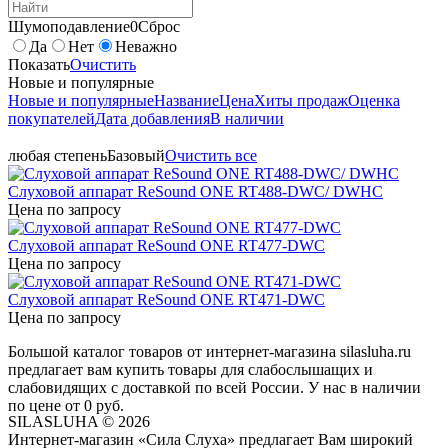
Шумоподавление
0
Сброс
Да
Нет
Неважно
Показать
Очистить
Новые и популярные
Новые и популярные
Название
Цена
Хиты продаж
Оценка
покупателей
Дата добавления
В наличии
любая степень
Базовый
Очистить все
Слуховой аппарат ReSound ONE RT488-DWC/ DWHC
Цена по запросу
Слуховой аппарат ReSound ONE RT477-DWC
Цена по запросу
Слуховой аппарат ReSound ONE RT471-DWC
Цена по запросу
Большой каталог товаров от интернет-магазина silasluha.ru
предлагает вам купить товары для слабослышащих и
слабовидящих с доставкой по всей России. У нас в наличии
по цене от 0 руб.
SILASLUHA
© 2026
Интернет-магазин «Сила Слуха» предлагает Вам широкий