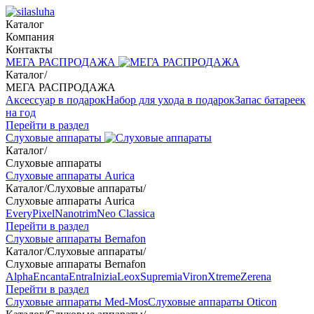
Каталог
Компания
Контакты
МЕГА РАСПРОДАЖА
Каталог
/
МЕГА РАСПРОДАЖА
Аксессуар в подарок
Набор для ухода в подарок
Запас батареек
на год
Перейти в раздел
Слуховые аппараты
Каталог
/
Слуховые аппараты
Слуховые аппараты Aurica
Каталог
/
Слуховые аппараты
/
Слуховые аппараты Aurica
Every
Pixel
Nanotrim
Neo Classica
Перейти в раздел
Слуховые аппараты Bernafon
Каталог
/
Слуховые аппараты
/
Слуховые аппараты Bernafon
Alpha
Encanta
Entra
Inizia
Leox
Supremia
Viron
Xtreme
Zerena
Перейти в раздел
Слуховые аппараты Med-Mos
Слуховые аппараты Oticon