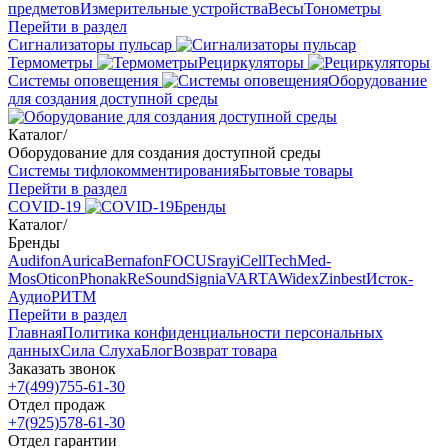
предметов
Измерительные устройства
Весы
Тонометры
Перейти в раздел
Сигнализаторы пульсар
Термометры
Рециркуляторы
Cистемы оповещения
Оборудование
для создания доступной среды
Каталог
/
Оборудование для создания доступной среды
Системы тифлокомментирования
Бытовые товары
Перейти в раздел
COVID-19
Бренды
Каталог
/
Бренды
Audifon
Aurica
Bernafon
FOCUSray
iCellTech
Med-
Mos
Oticon
Phonak
ReSound
Signia
VARTA
Widex
Zinbest
Исток-
Аудио
РИТМ
Перейти в раздел
Главная
Политика конфиденциальности персональных
данных
Сила Слуха
Блог
Возврат товара
Заказать звонок
+7(499)755-61-30
Отдел продаж
+7(925)578-61-30
Отдел гарантии