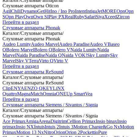
Каталог
/
Слуховые аппараты
/
Слуховые аппараты Oticon
Agil
Chili
Dynamo
Get
Hit
Ino / Ino Pro
Intent
Intiga
Jet
MORE
Opn
Opn
S
Opn Play
Own
Own SI
Play PX
Real
Ruby
Safari
Siya
Xceed
Zircon
Перейти в раздел
Слуховые аппараты Phonak
Каталог
/
Слуховые аппараты
/
Слуховые аппараты Phonak
Audeo Lumity
Audeo Marvel
Audeo Paradise
Audeo V
Baseo
Q
Bolero Marvel
Bolero Q
Bolero V
Naida Lumity
Naida
Marvel
Naida Paradise
Naida Q
Naida V
OK!
Sky Lumity
Sky
Marvel
Sky V
Terra
Virto Q
Virto V
Перейти в раздел
Слуховые аппараты ReSound
Каталог
/
Слуховые аппараты
/
Слуховые аппараты ReSound
Clip
ENYA
ENZO Q
KEY
LiNX
Quattro
Magna
Match
Omnia
ONE
Up Smart
Vea
Перейти в раздел
Слуховые аппараты Siemens / Sivantos / Signia
Каталог
/
Слуховые аппараты
/
Слуховые аппараты Siemens / Sivantos / Signia
Ace Primax
Amiga
Arena
Digitrim
Cellion Primax
Insio binax
Insio
primax
Insio NX
Intuis
Intuis 2
Intuis 3
Motion Charge&Go Nx
Motion
Primax
Motion 13 Nx
Nitro
Orion
Orion 2
Pockettio
Pure