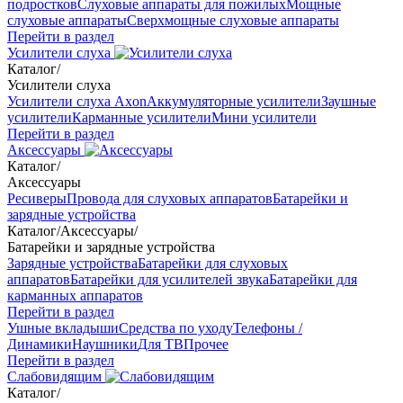
подростков
Слуховые аппараты для пожилых
Мощные
слуховые аппараты
Сверхмощные слуховые аппараты
Перейти в раздел
Усилители слуха
Каталог
/
Усилители слуха
Усилители слуха Axon
Аккумуляторные усилители
Заушные
усилители
Карманные усилители
Мини усилители
Перейти в раздел
Аксессуары
Каталог
/
Аксессуары
Ресиверы
Провода для слуховых аппаратов
Батарейки и
зарядные устройства
Каталог
/
Аксессуары
/
Батарейки и зарядные устройства
Зарядные устройства
Батарейки для слуховых
аппаратов
Батарейки для усилителей звука
Батарейки для
карманных аппаратов
Перейти в раздел
Ушные вкладыши
Средства по уходу
Телефоны /
Динамики
Наушники
Для ТВ
Прочее
Перейти в раздел
Слабовидящим
Каталог
/