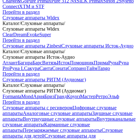
Charge&Go
Pure Primax
Pure 312 Nx
SILK Primax
Sirion 2
Styletto
Connect
XTM и STF
Перейти в раздел
Слуховые аппараты Widex
Каталог
/
Слуховые аппараты
/
Слуховые аппараты Widex
Clear
Dream
Evoke
Super
Перейти в раздел
Слуховые аппараты Zinbest
Слуховые аппараты Исток-Аудио
Каталог
/
Слуховые аппараты
/
Слуховые аппараты Исток-Аудио
Атлант
Багира
Барс
Витязь
Исток
Помощник
Прима
Руна
Руна
Pro
Руна L
Сакура
Санта
Соната
Сопрано
Тайм
Tango
Перейти в раздел
Слуховые аппараты РИТМ (Аудиомаг)
Каталог
/
Слуховые аппараты
/
Слуховые аппараты РИТМ (Аудиомаг)
Formanta
Mond
Ария
Бриз
Гранд
Круиз
Мастер
Ретро
Эльф
Перейти в раздел
Слуховые аппараты с ресивером
Цифровые слуховые
аппараты
Аналоговые слуховые аппараты
Заушные слуховые
аппараты
Внутриушные слуховые аппараты
Внутриканальные
слуховые аппараты
Карманные слуховые
аппараты
Перезаряжаемые слуховые аппараты
Слуховые
аппараты для детей
Слуховые аппараты для