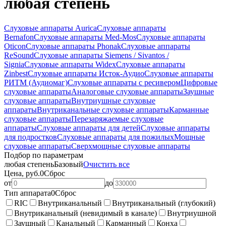
любая степень
Слуховые аппараты Aurica
Слуховые аппараты
Bernafon
Слуховые аппараты Med-Mos
Слуховые аппараты
Oticon
Слуховые аппараты Phonak
Слуховые аппараты
ReSound
Слуховые аппараты Siemens / Sivantos /
Signia
Слуховые аппараты Widex
Слуховые аппараты
Zinbest
Слуховые аппараты Исток-Аудио
Слуховые аппараты
РИТМ (Аудиомаг)
Слуховые аппараты с ресивером
Цифровые
слуховые аппараты
Аналоговые слуховые аппараты
Заушные
слуховые аппараты
Внутриушные слуховые
аппараты
Внутриканальные слуховые аппараты
Карманные
слуховые аппараты
Перезаряжаемые слуховые
аппараты
Слуховые аппараты для детей
Слуховые аппараты
для подростков
Слуховые аппараты для пожилых
Мощные
слуховые аппараты
Сверхмощные слуховые аппараты
Подбор по параметрам
любая степень
Базовый
Очистить все
Цена, руб.
0
Сброс
от
до
Тип аппарата
0
Сброс
RIC
Внутриканальный
Внутриканальный (глубокий)
Внутриканальный (невидимый в канале)
Внутриушной
Заушный
Канальный
Карманный
Конха