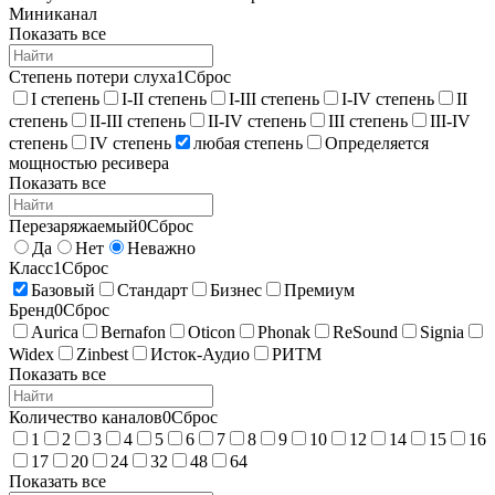
Миниканал
Показать все
Степень потери слуха
1
Сброс
I степень
I-II степень
I-III степень
I-IV степень
II
степень
II-III степень
II-IV степень
III степень
III-IV
степень
IV степень
любая степень
Определяется
мощностью ресивера
Показать все
Перезаряжаемый
0
Сброс
Да
Нет
Неважно
Класс
1
Сброс
Базовый
Стандарт
Бизнес
Премиум
Бренд
0
Сброс
Aurica
Bernafon
Oticon
Phonak
ReSound
Signia
Widex
Zinbest
Исток-Аудио
РИТМ
Показать все
Количество каналов
0
Сброс
1
2
3
4
5
6
7
8
9
10
12
14
15
16
17
20
24
32
48
64
Показать все