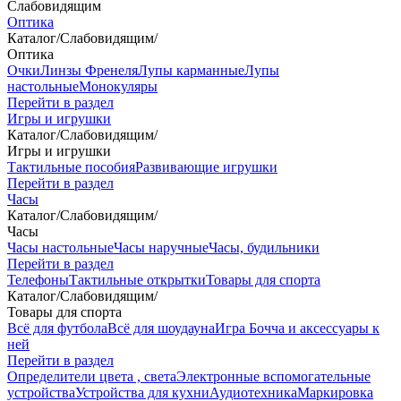
Слабовидящим
Оптика
Каталог
/
Слабовидящим
/
Оптика
Очки
Линзы Френеля
Лупы карманные
Лупы
настольные
Монокуляры
Перейти в раздел
Игры и игрушки
Каталог
/
Слабовидящим
/
Игры и игрушки
Тактильные пособия
Развивающие игрушки
Перейти в раздел
Часы
Каталог
/
Слабовидящим
/
Часы
Часы настольные
Часы наручные
Часы, будильники
Перейти в раздел
Телефоны
Тактильные открытки
Товары для спорта
Каталог
/
Слабовидящим
/
Товары для спорта
Всё для футбола
Всё для шоудауна
Игра Бочча и аксессуары к
ней
Перейти в раздел
Определители цвета , света
Электронные вспомогательные
устройства
Устройства для кухни
Аудиотехника
Маркировка