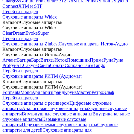
Charge&Go
Pure Primax
Pure 312 Nx
SILK Primax
Sirion 2
Styletto
Connect
XTM и STF
Перейти в раздел
Слуховые аппараты Widex
Каталог
/
Слуховые аппараты
/
Слуховые аппараты Widex
Clear
Dream
Evoke
Super
Перейти в раздел
Слуховые аппараты Zinbest
Слуховые аппараты Исток-Аудио
Каталог
/
Слуховые аппараты
/
Слуховые аппараты Исток-Аудио
Атлант
Багира
Барс
Витязь
Исток
Помощник
Прима
Руна
Руна
Pro
Руна L
Сакура
Санта
Соната
Сопрано
Тайм
Tango
Перейти в раздел
Слуховые аппараты РИТМ (Аудиомаг)
Каталог
/
Слуховые аппараты
/
Слуховые аппараты РИТМ (Аудиомаг)
Formanta
Mond
Ария
Бриз
Гранд
Круиз
Мастер
Ретро
Эльф
Перейти в раздел
Слуховые аппараты с ресивером
Цифровые слуховые
аппараты
Аналоговые слуховые аппараты
Заушные слуховые
аппараты
Внутриушные слуховые аппараты
Внутриканальные
слуховые аппараты
Карманные слуховые
аппараты
Перезаряжаемые слуховые аппараты
Слуховые
аппараты для детей
Слуховые аппараты для