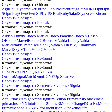
Каталог
/
Слуховые аппараты
/
Слуховые аппараты Oticon
Agil
Chili
Dynamo
Get
Hit
Ino / Ino Pro
Intent
Intiga
Jet
MORE
Opn
Opn
S
Opn Play
Own
Own SI
Play PX
Real
Ruby
Safari
Siya
Xceed
Zircon
Перейти в раздел
Слуховые аппараты Phonak
Каталог
/
Слуховые аппараты
/
Слуховые аппараты Phonak
Audeo Lumity
Audeo Marvel
Audeo Paradise
Audeo V
Baseo
Q
Bolero Marvel
Bolero Q
Bolero V
Naida Lumity
Naida
Marvel
Naida Paradise
Naida Q
Naida V
OK!
Sky Lumity
Sky
Marvel
Sky V
Terra
Virto Q
Virto V
Перейти в раздел
Слуховые аппараты ReSound
Каталог
/
Слуховые аппараты
/
Слуховые аппараты ReSound
Clip
ENYA
ENZO Q
KEY
LiNX
Quattro
Magna
Match
Omnia
ONE
Up Smart
Vea
Перейти в раздел
Слуховые аппараты Siemens / Sivantos / Signia
Каталог
/
Слуховые аппараты
/
Слуховые аппараты Siemens / Sivantos / Signia
Ace Primax
Amiga
Arena
Digitrim
Cellion Primax
Insio binax
Insio
primax
Insio NX
Intuis
Intuis 2
Intuis 3
Motion Charge&Go Nx
Motion
Primax
Motion 13 Nx
Nitro
Orion
Orion 2
Pockettio
Pure