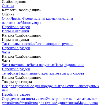
Слабовидящим
Оптика
Каталог
/
Слабовидящим
/
Оптика
Очки
Линзы Френеля
Лупы карманные
Лупы
настольные
Монокуляры
Перейти в раздел
Игры и игрушки
Каталог
/
Слабовидящим
/
Игры и игрушки
Тактильные пособия
Развивающие игрушки
Перейти в раздел
Часы
Каталог
/
Слабовидящим
/
Часы
Часы настольные
Часы наручные
Часы, будильники
Перейти в раздел
Телефоны
Тактильные открытки
Товары для спорта
Каталог
/
Слабовидящим
/
Товары для спорта
Всё для футбола
Всё для шоудауна
Игра Бочча и аксессуары к
ней
Перейти в раздел
Определители цвета , света
Электронные вспомогательные
устройства
Устройства для кухни
Аудиотехника
Маркировка