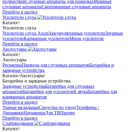
подростков
Слуховые аппараты для пожилых
Мощные
слуховые аппараты
Сверхмощные слуховые аппараты
Перейти в раздел
Усилители слуха
Каталог
/
Усилители слуха
Усилители слуха Axon
Аккумуляторные усилители
Заушные
усилители
Карманные усилители
Мини усилители
Перейти в раздел
Аксессуары
Каталог
/
Аксессуары
Ресиверы
Провода для слуховых аппаратов
Батарейки и
зарядные устройства
Каталог
/
Аксессуары
/
Батарейки и зарядные устройства
Зарядные устройства
Батарейки для слуховых
аппаратов
Батарейки для усилителей звука
Батарейки для
карманных аппаратов
Перейти в раздел
Ушные вкладыши
Средства по уходу
Телефоны /
Динамики
Наушники
Для ТВ
Прочее
Перейти в раздел
Слабовидящим
Каталог
/