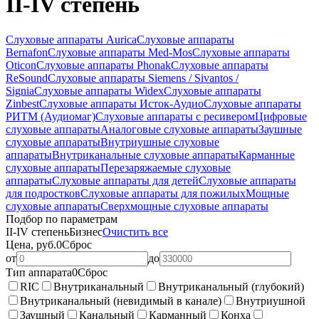
II-IV степень
Слуховые аппараты Aurica
Слуховые аппараты
Bernafon
Слуховые аппараты Med-Mos
Слуховые аппараты
Oticon
Слуховые аппараты Phonak
Слуховые аппараты
ReSound
Слуховые аппараты Siemens / Sivantos /
Signia
Слуховые аппараты Widex
Слуховые аппараты
Zinbest
Слуховые аппараты Исток-Аудио
Слуховые аппараты
РИТМ (Аудиомаг)
Слуховые аппараты с ресивером
Цифровые
слуховые аппараты
Аналоговые слуховые аппараты
Заушные
слуховые аппараты
Внутриушные слуховые
аппараты
Внутриканальные слуховые аппараты
Карманные
слуховые аппараты
Перезаряжаемые слуховые
аппараты
Слуховые аппараты для детей
Слуховые аппараты
для подростков
Слуховые аппараты для пожилых
Мощные
слуховые аппараты
Сверхмощные слуховые аппараты
Подбор по параметрам
II-IV степень
Бизнес
Очистить все
Цена, руб.
0
Сброс
от
до
Тип аппарата
0
Сброс
RIC
Внутриканальный
Внутриканальный (глубокий)
Внутриканальный (невидимый в канале)
Внутриушной
Заушный
Канальный
Карманный
Конха