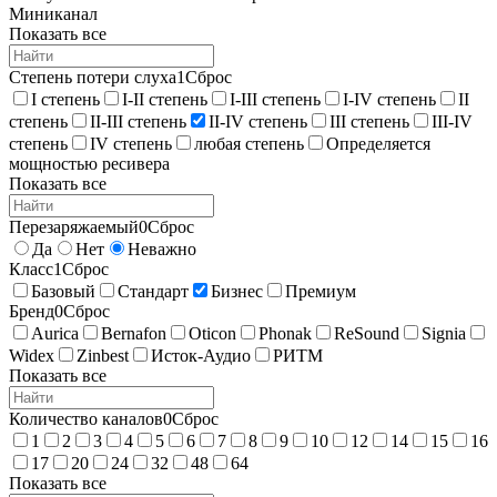
Миниканал
Показать все
Степень потери слуха
1
Сброс
I степень
I-II степень
I-III степень
I-IV степень
II
степень
II-III степень
II-IV степень
III степень
III-IV
степень
IV степень
любая степень
Определяется
мощностью ресивера
Показать все
Перезаряжаемый
0
Сброс
Да
Нет
Неважно
Класс
1
Сброс
Базовый
Стандарт
Бизнес
Премиум
Бренд
0
Сброс
Aurica
Bernafon
Oticon
Phonak
ReSound
Signia
Widex
Zinbest
Исток-Аудио
РИТМ
Показать все
Количество каналов
0
Сброс
1
2
3
4
5
6
7
8
9
10
12
14
15
16
17
20
24
32
48
64
Показать все