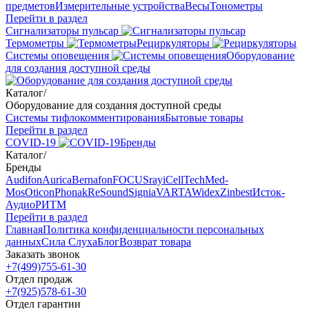
предметов
Измерительные устройства
Весы
Тонометры
Перейти в раздел
Сигнализаторы пульсар
Термометры
Рециркуляторы
Cистемы оповещения
Оборудование
для создания доступной среды
Каталог
/
Оборудование для создания доступной среды
Системы тифлокомментирования
Бытовые товары
Перейти в раздел
COVID-19
Бренды
Каталог
/
Бренды
Audifon
Aurica
Bernafon
FOCUSray
iCellTech
Med-
Mos
Oticon
Phonak
ReSound
Signia
VARTA
Widex
Zinbest
Исток-
Аудио
РИТМ
Перейти в раздел
Главная
Политика конфиденциальности персональных
данных
Сила Слуха
Блог
Возврат товара
Заказать звонок
+7(499)755-61-30
Отдел продаж
+7(925)578-61-30
Отдел гарантии