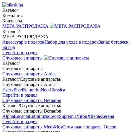
Каталог
Компания
Контакты
МЕГА РАСПРОДАЖА
Каталог
/
МЕГА РАСПРОДАЖА
Аксессуар в подарок
Набор для ухода в подарок
Запас батареек
на год
Перейти в раздел
Слуховые аппараты
Каталог
/
Слуховые аппараты
Слуховые аппараты Aurica
Каталог
/
Слуховые аппараты
/
Слуховые аппараты Aurica
Every
Pixel
Nanotrim
Neo Classica
Перейти в раздел
Слуховые аппараты Bernafon
Каталог
/
Слуховые аппараты
/
Слуховые аппараты Bernafon
Alpha
Encanta
Entra
Inizia
Leox
Supremia
Viron
Xtreme
Zerena
Перейти в раздел
Слуховые аппараты Med-Mos
Слуховые аппараты Oticon