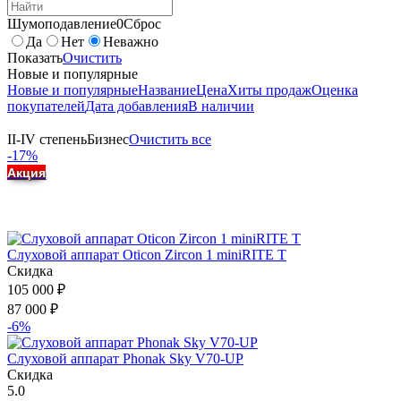
Шумоподавление
0
Сброс
Да
Нет
Неважно
Показать
Очистить
Новые и популярные
Новые и популярные
Название
Цена
Хиты продаж
Оценка
покупателей
Дата добавления
В наличии
II-IV степень
Бизнес
Очистить все
-17%
Акция
Слуховой аппарат Oticon Zircon 1 miniRITE T
Скидка
105 000
₽
87 000
₽
-6%
Слуховой аппарат Phonak Sky V70-UP
Скидка
5.0