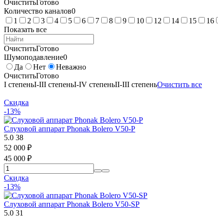
Очистить
Готово
Количество каналов
0
1
2
3
4
5
6
7
8
9
10
12
14
15
16
Показать все
Очистить
Готово
Шумоподавление
0
Да
Нет
Неважно
Очистить
Готово
I степень
I-III степень
I-IV степень
II-III степень
Очистить все
Скидка
-13%
Слуховой аппарат Phonak Bolero V50-P
5.0
38
52 000
₽
45 000
₽
Скидка
-13%
Слуховой аппарат Phonak Bolero V50-SP
5.0
31