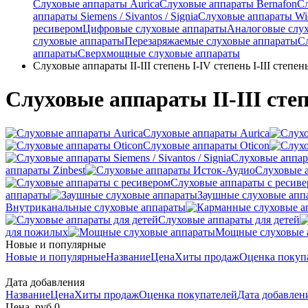
Слуховые аппараты Aurica
Слуховые аппараты Bernafon
С
аппараты Siemens / Sivantos / Signia
Слуховые аппараты Wi
ресивером
Цифровые слуховые аппараты
Аналоговые слу
слуховые аппараты
Перезаряжаемые слуховые аппараты
С
аппараты
Сверхмощные слуховые аппараты
Слуховые аппараты II-III степень I-IV степень I-III степен
Слуховые аппараты II-III степе
Слуховые аппараты Aurica
Слуховые аппараты Oticon
Слуховые аппарат
аппараты Zinbest
Слуховые 
Слуховые аппараты с ресив
аппараты
Заушные слуховые апп
Внутриканальные слуховые аппараты
Слуховые аппараты для детей
для пожилых
Мощные слуховые 
Новые и популярные
Новые и популярные
Название
Цена
Хиты продаж
Оценка покуп
Дата добавления
Название
Цена
Хиты продаж
Оценка покупателей
Дата добавле
Цена, руб.
0