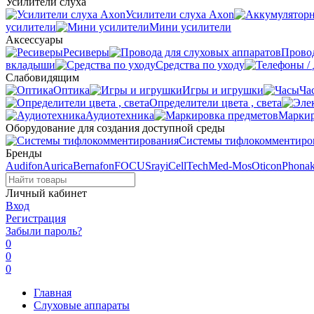
Усилители слуха
Усилители слуха Axon
усилители
Мини усилители
Аксессуары
Ресиверы
Провод
вкладыши
Средства по уходу
Слабовидящим
Оптика
Игры и игрушки
Ча
Определители цвета , света
Аудиотехника
Маркир
Оборудование для создания доступной среды
Системы тифлокомментиро
Бренды
Audifon
Aurica
Bernafon
FOCUSray
iCellTech
Med-Mos
Oticon
Phona
Личный кабинет
Вход
Регистрация
Забыли пароль?
0
0
0
Главная
Слуховые аппараты