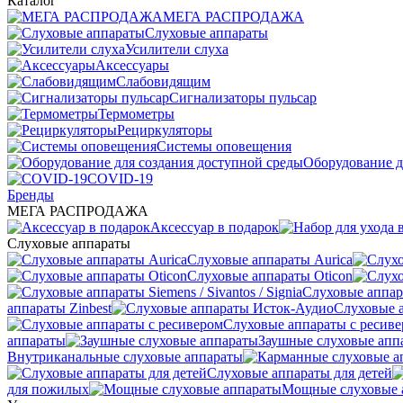
Каталог
МЕГА РАСПРОДАЖА
Слуховые аппараты
Усилители слуха
Аксессуары
Слабовидящим
Сигнализаторы пульсар
Термометры
Рециркуляторы
Cистемы оповещения
Оборудование д
COVID-19
Бренды
МЕГА РАСПРОДАЖА
Аксессуар в подарок
Слуховые аппараты
Слуховые аппараты Aurica
Слуховые аппараты Oticon
Слуховые аппарат
аппараты Zinbest
Слуховые 
Слуховые аппараты с ресив
аппараты
Заушные слуховые апп
Внутриканальные слуховые аппараты
Слуховые аппараты для детей
для пожилых
Мощные слуховые 