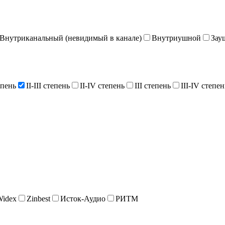
Внутриканальный (невидимый в канале)
Внутриушной
Зау
епень
II-III степень
II-IV степень
III степень
III-IV степен
Widex
Zinbest
Исток-Аудио
РИТМ