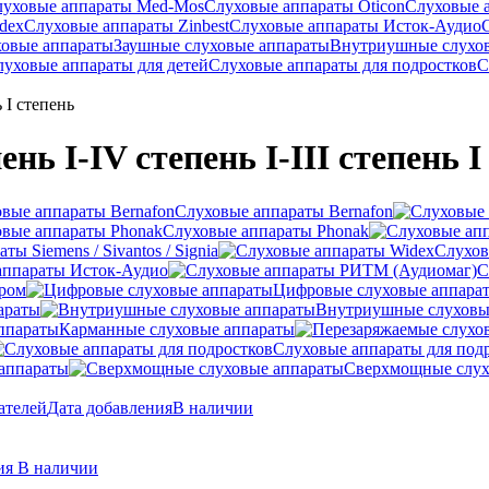
луховые аппараты Med-Mos
Слуховые аппараты Oticon
Слуховые 
dex
Слуховые аппараты Zinbest
Слуховые аппараты Исток-Аудио
ховые аппараты
Заушные слуховые аппараты
Внутриушные слухо
луховые аппараты для детей
Слуховые аппараты для подростков
С
ь I степень
нь I-IV степень I-III степень I
Слуховые аппараты Bernafon
Слуховые аппараты Phonak
ы Siemens / Sivantos / Signia
Слухов
аппараты Исток-Аудио
С
ером
Цифровые слуховые аппара
араты
Внутриушные слуховы
Карманные слуховые аппараты
Слуховые аппараты для под
аппараты
Сверхмощные слух
ателей
Дата добавления
В наличии
ния
В наличии