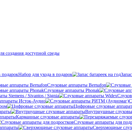
ля создания доступной среды
Набор для ухода в подарок
Запас
Слуховые аппараты Bernafon
Слуховые аппараты Phonak
ы Siemens / Sivantos / Signia
Слухов
аппараты Исток-Аудио
С
ером
Цифровые слуховые аппара
араты
Внутриушные слуховы
Карманные слуховые аппараты
Слуховые аппараты для под
аппараты
Сверхмощные слух