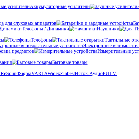
Аккумуляторные усилители
а для слуховых аппаратов
Ба
Телефоны / Динамики
Наушники
сы
Телефоны
Тактильные от
Электронные вспомогател
овка предметов
Измерительные уст
вания
Бытовые товары
k
ReSound
Signia
VARTA
Widex
Zinbest
Исток-Аудио
РИТМ