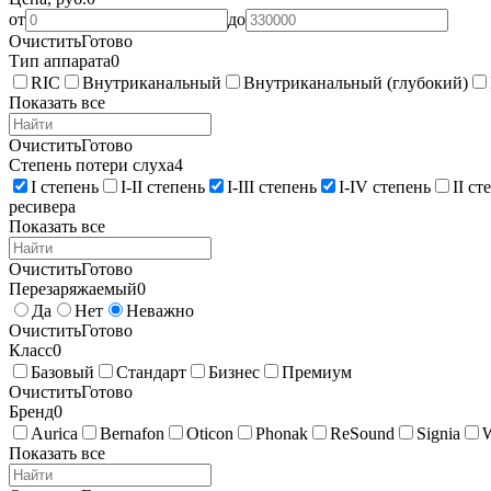
от
до
Очистить
Готово
Тип аппарата
0
RIC
Внутриканальный
Внутриканальный (глубокий)
Показать все
Очистить
Готово
Степень потери слуха
4
I степень
I-II степень
I-III степень
I-IV степень
II ст
ресивера
Показать все
Очистить
Готово
Перезаряжаемый
0
Да
Нет
Неважно
Очистить
Готово
Класс
0
Базовый
Стандарт
Бизнес
Премиум
Очистить
Готово
Бренд
0
Aurica
Bernafon
Oticon
Phonak
ReSound
Signia
Показать все