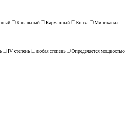
шный
Канальный
Карманный
Конха
Миниканал
ь
IV степень
любая степень
Определяется мощностью