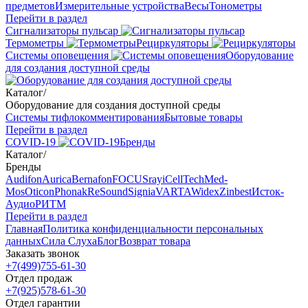
предметов
Измерительные устройства
Весы
Тонометры
Перейти в раздел
Сигнализаторы пульсар
Термометры
Рециркуляторы
Cистемы оповещения
Оборудование
для создания доступной среды
Каталог
/
Оборудование для создания доступной среды
Системы тифлокомментирования
Бытовые товары
Перейти в раздел
COVID-19
Бренды
Каталог
/
Бренды
Audifon
Aurica
Bernafon
FOCUSray
iCellTech
Med-
Mos
Oticon
Phonak
ReSound
Signia
VARTA
Widex
Zinbest
Исток-
Аудио
РИТМ
Перейти в раздел
Главная
Политика конфиденциальности персональных
данных
Сила Слуха
Блог
Возврат товара
Заказать звонок
+7(499)755-61-30
Отдел продаж
+7(925)578-61-30
Отдел гарантии