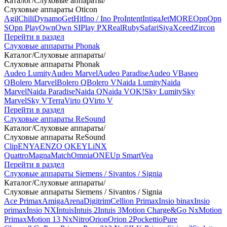
Каталог
/
Слуховые аппараты
/
Слуховые аппараты Oticon
Agil
Chili
Dynamo
Get
Hit
Ino / Ino Pro
Intent
Intiga
Jet
MORE
Opn
Opn
S
Opn Play
Own
Own SI
Play PX
Real
Ruby
Safari
Siya
Xceed
Zircon
Перейти в раздел
Слуховые аппараты Phonak
Каталог
/
Слуховые аппараты
/
Слуховые аппараты Phonak
Audeo Lumity
Audeo Marvel
Audeo Paradise
Audeo V
Baseo
Q
Bolero Marvel
Bolero Q
Bolero V
Naida Lumity
Naida
Marvel
Naida Paradise
Naida Q
Naida V
OK!
Sky Lumity
Sky
Marvel
Sky V
Terra
Virto Q
Virto V
Перейти в раздел
Слуховые аппараты ReSound
Каталог
/
Слуховые аппараты
/
Слуховые аппараты ReSound
Clip
ENYA
ENZO Q
KEY
LiNX
Quattro
Magna
Match
Omnia
ONE
Up Smart
Vea
Перейти в раздел
Слуховые аппараты Siemens / Sivantos / Signia
Каталог
/
Слуховые аппараты
/
Слуховые аппараты Siemens / Sivantos / Signia
Ace Primax
Amiga
Arena
Digitrim
Cellion Primax
Insio binax
Insio
primax
Insio NX
Intuis
Intuis 2
Intuis 3
Motion Charge&Go Nx
Motion
Primax
Motion 13 Nx
Nitro
Orion
Orion 2
Pockettio
Pure