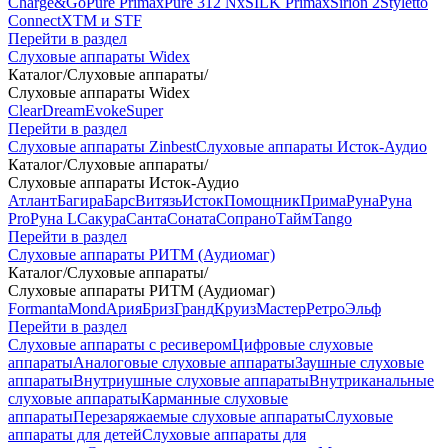
Charge&Go
Pure Primax
Pure 312 Nx
SILK Primax
Sirion 2
Styletto
Connect
XTM и STF
Перейти в раздел
Слуховые аппараты Widex
Каталог
/
Слуховые аппараты
/
Слуховые аппараты Widex
Clear
Dream
Evoke
Super
Перейти в раздел
Слуховые аппараты Zinbest
Слуховые аппараты Исток-Аудио
Каталог
/
Слуховые аппараты
/
Слуховые аппараты Исток-Аудио
Атлант
Багира
Барс
Витязь
Исток
Помощник
Прима
Руна
Руна
Pro
Руна L
Сакура
Санта
Соната
Сопрано
Тайм
Tango
Перейти в раздел
Слуховые аппараты РИТМ (Аудиомаг)
Каталог
/
Слуховые аппараты
/
Слуховые аппараты РИТМ (Аудиомаг)
Formanta
Mond
Ария
Бриз
Гранд
Круиз
Мастер
Ретро
Эльф
Перейти в раздел
Слуховые аппараты с ресивером
Цифровые слуховые
аппараты
Аналоговые слуховые аппараты
Заушные слуховые
аппараты
Внутриушные слуховые аппараты
Внутриканальные
слуховые аппараты
Карманные слуховые
аппараты
Перезаряжаемые слуховые аппараты
Слуховые
аппараты для детей
Слуховые аппараты для