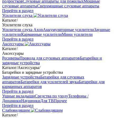
подростков
Слуховые аппараты для пожилых
Мощные
слуховые аппараты
Сверхмощные слуховые аппараты
Перейти в раздел
Усилители слуха
Каталог
/
Усилители слуха
Усилители слуха Axon
Аккумуляторные усилители
Заушные
усилители
Карманные усилители
Мини усилители
Перейти в раздел
Аксессуары
Каталог
/
Аксессуары
Ресиверы
Провода для слуховых аппаратов
Батарейки и
зарядные устройства
Каталог
/
Аксессуары
/
Батарейки и зарядные устройства
Зарядные устройства
Батарейки для слуховых
аппаратов
Батарейки для усилителей звука
Батарейки для
карманных аппаратов
Перейти в раздел
Ушные вкладыши
Средства по уходу
Телефоны /
Динамики
Наушники
Для ТВ
Прочее
Перейти в раздел
Слабовидящим
Каталог
/