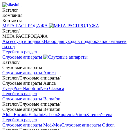
Каталог
Компания
Контакты
МЕГА РАСПРОДАЖА
Каталог
/
МЕГА РАСПРОДАЖА
Аксессуар в подарок
Набор для ухода в подарок
Запас батареек
на год
Перейти в раздел
Слуховые аппараты
Каталог
/
Слуховые аппараты
Слуховые аппараты Aurica
Каталог
/
Слуховые аппараты
/
Слуховые аппараты Aurica
Every
Pixel
Nanotrim
Neo Classica
Перейти в раздел
Слуховые аппараты Bernafon
Каталог
/
Слуховые аппараты
/
Слуховые аппараты Bernafon
Alpha
Encanta
Entra
Inizia
Leox
Supremia
Viron
Xtreme
Zerena
Перейти в раздел
Слуховые аппараты Med-Mos
Слуховые аппараты Oticon