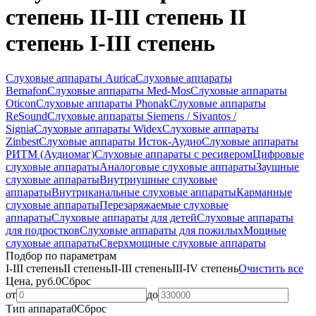
степень II-III степень II
степень I-III степень
Слуховые аппараты Aurica
Слуховые аппараты
Bernafon
Слуховые аппараты Med-Mos
Слуховые аппараты
Oticon
Слуховые аппараты Phonak
Слуховые аппараты
ReSound
Слуховые аппараты Siemens / Sivantos /
Signia
Слуховые аппараты Widex
Слуховые аппараты
Zinbest
Слуховые аппараты Исток-Аудио
Слуховые аппараты
РИТМ (Аудиомаг)
Слуховые аппараты с ресивером
Цифровые
слуховые аппараты
Аналоговые слуховые аппараты
Заушные
слуховые аппараты
Внутриушные слуховые
аппараты
Внутриканальные слуховые аппараты
Карманные
слуховые аппараты
Перезаряжаемые слуховые
аппараты
Слуховые аппараты для детей
Слуховые аппараты
для подростков
Слуховые аппараты для пожилых
Мощные
слуховые аппараты
Сверхмощные слуховые аппараты
Подбор по параметрам
I-III степень
II степень
II-III степень
III-IV степень
Очистить все
Цена, руб.
0
Сброс
от
до
Тип аппарата
0
Сброс