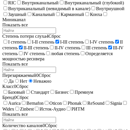
RIC
Внутриканальный
Внутриканальный (глубокий)
Внутриканальный (невидимый в канале)
Внутриушной
Заушный
Канальный
Карманный
Конха
Миниканал
Показать все
Степень потери слуха
4
Сброс
I степень
I-II степень
I-III степень
I-IV степень
II
степень
II-III степень
II-IV степень
III степень
III-IV
степень
IV степень
любая степень
Определяется
мощностью ресивера
Показать все
Перезаряжаемый
0
Сброс
Да
Нет
Неважно
Класс
0
Сброс
Базовый
Стандарт
Бизнес
Премиум
Бренд
0
Сброс
Aurica
Bernafon
Oticon
Phonak
ReSound
Signia
Widex
Zinbest
Исток-Аудио
РИТМ
Показать все
Количество каналов
0
Сброс