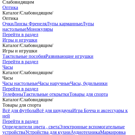
Слабовидящим
Оптика
Каталог
/
Слабовидящим
/
Оптика
Очки
Линзы Френеля
Лупы карманные
Лупы
настольные
Монокуляры
Перейти в раздел
Игры и игрушки
Каталог
/
Слабовидящим
/
Игры и игрушки
Тактильные пособия
Развивающие игрушки
Перейти в раздел
Часы
Каталог
/
Слабовидящим
/
Часы
Часы настольные
Часы наручные
Часы, будильники
Перейти в раздел
Телефоны
Тактильные открытки
Товары для спорта
Каталог
/
Слабовидящим
/
Товары для спорта
Всё для футбола
Всё для шоудауна
Игра Бочча и аксессуары к
ней
Перейти в раздел
Определители цвета , света
Электронные вспомогательные
устройства
Устройства для кухни
Аудиотехника
Маркировка