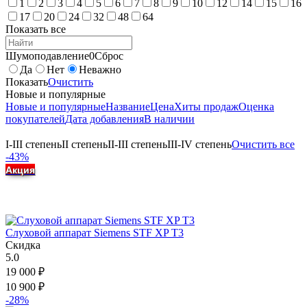
1
2
3
4
5
6
7
8
9
10
12
14
15
16
17
20
24
32
48
64
Показать все
Шумоподавление
0
Сброс
Да
Нет
Неважно
Показать
Очистить
Новые и популярные
Новые и популярные
Название
Цена
Хиты продаж
Оценка
покупателей
Дата добавления
В наличии
I-III степень
II степень
II-III степень
III-IV степень
Очистить все
-43%
Акция
Слуховой аппарат Siemens STF XP T3
Скидка
5.0
19 000
₽
10 900
₽
-28%