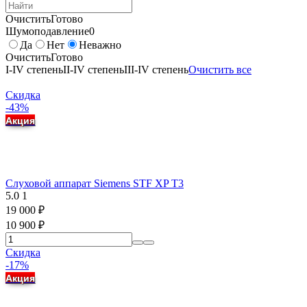
Очистить
Готово
Шумоподавление
0
Да
Нет
Неважно
Очистить
Готово
I-IV степень
II-IV степень
III-IV степень
Очистить все
Скидка
-43%
Акция
Слуховой аппарат Siemens STF XP T3
5.0
1
19 000
₽
10 900
₽
Скидка
-17%
Акция