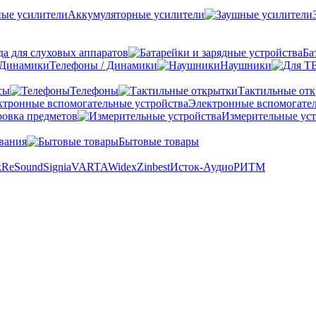
Аккумуляторные усилители
а для слуховых аппаратов
Ба
Телефоны / Динамики
Наушники
сы
Телефоны
Тактильные от
Электронные вспомогател
овка предметов
Измерительные уст
вания
Бытовые товары
k
ReSound
Signia
VARTA
Widex
Zinbest
Исток-Аудио
РИТМ