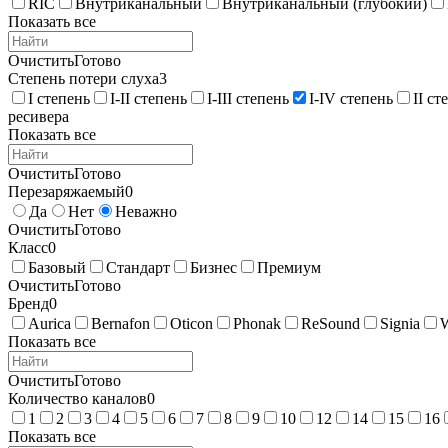
RIC
Внутриканальный
Внутриканальный (глубокий)
Показать все
Очистить
Готово
Степень потери слуха
3
I степень
I-II степень
I-III степень
I-IV степень
II ст
ресивера
Показать все
Очистить
Готово
Перезаряжаемый
0
Да
Нет
Неважно
Очистить
Готово
Класс
0
Базовый
Стандарт
Бизнес
Премиум
Очистить
Готово
Бренд
0
Aurica
Bernafon
Oticon
Phonak
ReSound
Signia
Показать все
Очистить
Готово
Количество каналов
0
1
2
3
4
5
6
7
8
9
10
12
14
15
16
Показать все