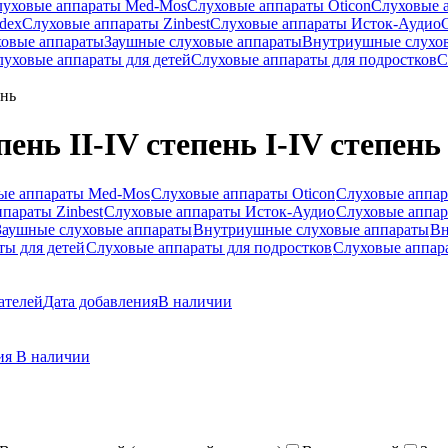
луховые аппараты Med-Mos
Слуховые аппараты Oticon
Слуховые 
dex
Слуховые аппараты Zinbest
Слуховые аппараты Исток-Аудио
ховые аппараты
Заушные слуховые аппараты
Внутриушные слухо
луховые аппараты для детей
Слуховые аппараты для подростков
С
ень
ень II-IV степень I-IV степень
ые аппараты Med-Mos
Слуховые аппараты Oticon
Слуховые аппар
параты Zinbest
Слуховые аппараты Исток-Аудио
Слуховые аппа
Заушные слуховые аппараты
Внутриушные слуховые аппараты
Вн
ты для детей
Слуховые аппараты для подростков
Слуховые аппар
ателей
Дата добавления
В наличии
ния
В наличии