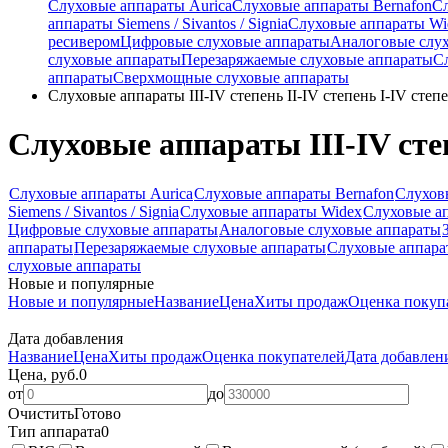
Слуховые аппараты Aurica
Слуховые аппараты Bernafon
С
аппараты Siemens / Sivantos / Signia
Слуховые аппараты Wi
ресивером
Цифровые слуховые аппараты
Аналоговые слу
слуховые аппараты
Перезаряжаемые слуховые аппараты
С
аппараты
Сверхмощные слуховые аппараты
Слуховые аппараты III-IV степень II-IV степень I-IV степ
Слуховые аппараты III-IV степ
Слуховые аппараты Aurica
Слуховые аппараты Bernafon
Слухов
Siemens / Sivantos / Signia
Слуховые аппараты Widex
Слуховые ап
Цифровые слуховые аппараты
Аналоговые слуховые аппараты
аппараты
Перезаряжаемые слуховые аппараты
Слуховые аппара
слуховые аппараты
Новые и популярные
Новые и популярные
Название
Цена
Хиты продаж
Оценка покуп
Дата добавления
Название
Цена
Хиты продаж
Оценка покупателей
Дата добавле
Цена, руб.
0
от
до
Очистить
Готово
Тип аппарата
0