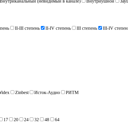
Внутриканальный (невидимый в канале)
Внутриушной
Зау
епень
II-III степень
II-IV степень
III степень
III-IV степен
Widex
Zinbest
Исток-Аудио
РИТМ
17
20
24
32
48
64