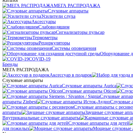
Каталог
МЕГА РАСПРОДАЖА
Слуховые аппараты
Усилители слуха
Аксессуары
Слабовидящим
Сигнализаторы пульсар
Термометры
Рециркуляторы
Cистемы оповещения
Оборудование д
COVID-19
Бренды
МЕГА РАСПРОДАЖА
Аксессуар в подарок
Слуховые аппараты
Слуховые аппараты Aurica
Слуховые аппараты Oticon
Слуховые аппарат
аппараты Zinbest
Слуховые 
Слуховые аппараты с ресив
аппараты
Заушные слуховые апп
Внутриканальные слуховые аппараты
Слуховые аппараты для детей
для пожилых
Мощные слуховые 