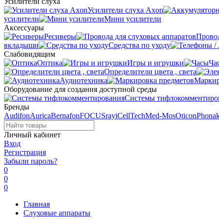
Усилители слуха
Усилители слуха Axon
усилители
Мини усилители
Аксессуары
Ресиверы
Провод
вкладыши
Средства по уходу
Слабовидящим
Оптика
Игры и игрушки
Ча
Определители цвета , света
Аудиотехника
Маркир
Оборудование для создания доступной среды
Системы тифлокомментиро
Бренды
Audifon
Aurica
Bernafon
FOCUSray
iCellTech
Med-Mos
Oticon
Phona
Личный кабинет
Вход
Регистрация
Забыли пароль?
0
0
0
Главная
Слуховые аппараты