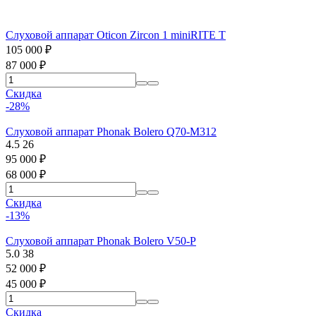
Слуховой аппарат Oticon Zircon 1 miniRITE T
105 000
₽
87 000
₽
Скидка
-28%
Слуховой аппарат Phonak Bolero Q70-M312
4.5
26
95 000
₽
68 000
₽
Скидка
-13%
Слуховой аппарат Phonak Bolero V50-P
5.0
38
52 000
₽
45 000
₽
Скидка