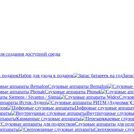
ля создания доступной среды
Набор для ухода в подарок
Запас
Слуховые аппараты Bernafon
Слуховые аппараты Phonak
ы Siemens / Sivantos / Signia
Слухов
аппараты Исток-Аудио
С
ером
Цифровые слуховые аппара
араты
Внутриушные слуховы
Карманные слуховые аппараты
Слуховые аппараты для под
аппараты
Сверхмощные слух