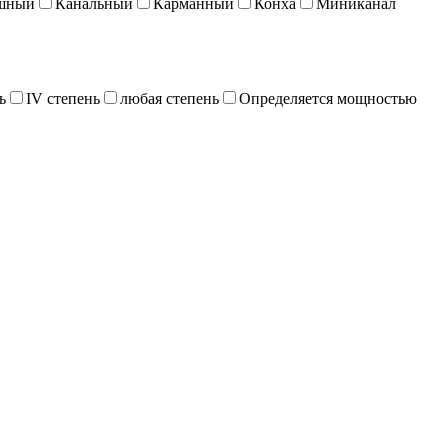
шный
Канальный
Карманный
Конха
Миниканал
ь
IV степень
любая степень
Определяется мощностью