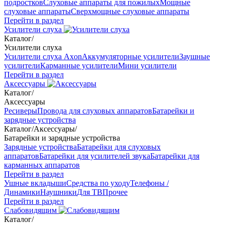
подростков
Слуховые аппараты для пожилых
Мощные
слуховые аппараты
Сверхмощные слуховые аппараты
Перейти в раздел
Усилители слуха
Каталог
/
Усилители слуха
Усилители слуха Axon
Аккумуляторные усилители
Заушные
усилители
Карманные усилители
Мини усилители
Перейти в раздел
Аксессуары
Каталог
/
Аксессуары
Ресиверы
Провода для слуховых аппаратов
Батарейки и
зарядные устройства
Каталог
/
Аксессуары
/
Батарейки и зарядные устройства
Зарядные устройства
Батарейки для слуховых
аппаратов
Батарейки для усилителей звука
Батарейки для
карманных аппаратов
Перейти в раздел
Ушные вкладыши
Средства по уходу
Телефоны /
Динамики
Наушники
Для ТВ
Прочее
Перейти в раздел
Слабовидящим
Каталог
/