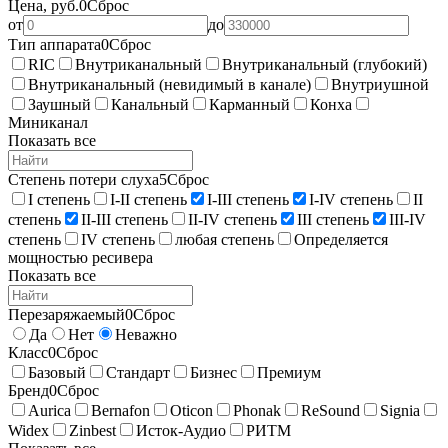
Цена, руб.
0
Сброс
от
до
Тип аппарата
0
Сброс
RIC
Внутриканальный
Внутриканальный (глубокий)
Внутриканальный (невидимый в канале)
Внутриушной
Заушный
Канальный
Карманный
Конха
Миниканал
Показать все
Степень потери слуха
5
Сброс
I степень
I-II степень
I-III степень
I-IV степень
II
степень
II-III степень
II-IV степень
III степень
III-IV
степень
IV степень
любая степень
Определяется
мощностью ресивера
Показать все
Перезаряжаемый
0
Сброс
Да
Нет
Неважно
Класс
0
Сброс
Базовый
Стандарт
Бизнес
Премиум
Бренд
0
Сброс
Aurica
Bernafon
Oticon
Phonak
ReSound
Signia
Widex
Zinbest
Исток-Аудио
РИТМ