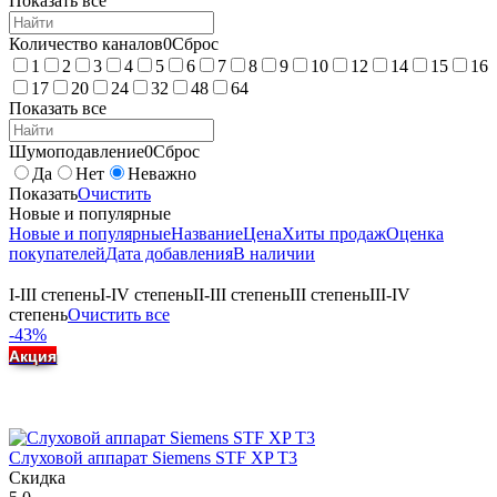
Показать все
Количество каналов
0
Сброс
1
2
3
4
5
6
7
8
9
10
12
14
15
16
17
20
24
32
48
64
Показать все
Шумоподавление
0
Сброс
Да
Нет
Неважно
Показать
Очистить
Новые и популярные
Новые и популярные
Название
Цена
Хиты продаж
Оценка
покупателей
Дата добавления
В наличии
I-III степень
I-IV степень
II-III степень
III степень
III-IV
степень
Очистить все
-43%
Акция
Слуховой аппарат Siemens STF XP T3
Скидка