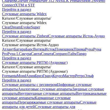
Charge&Go
Pure Primax
Pure 312 Nx
SILK Primax
Sirion 2
Styletto
Connect
XTM и STF
Перейти в раздел
Слуховые аппараты Widex
Каталог
/
Слуховые аппараты
/
Слуховые аппараты Widex
Clear
Dream
Evoke
Super
Перейти в раздел
Слуховые аппараты Zinbest
Слуховые аппараты Исток-Аудио
Каталог
/
Слуховые аппараты
/
Слуховые аппараты Исток-Аудио
Атлант
Багира
Барс
Витязь
Исток
Помощник
Прима
Руна
Руна
Pro
Руна L
Сакура
Санта
Соната
Сопрано
Тайм
Tango
Перейти в раздел
Слуховые аппараты РИТМ (Аудиомаг)
Каталог
/
Слуховые аппараты
/
Слуховые аппараты РИТМ (Аудиомаг)
Formanta
Mond
Ария
Бриз
Гранд
Круиз
Мастер
Ретро
Эльф
Перейти в раздел
Слуховые аппараты с ресивером
Цифровые слуховые
аппараты
Аналоговые слуховые аппараты
Заушные слуховые
аппараты
Внутриушные слуховые аппараты
Внутриканальные
слуховые аппараты
Карманные слуховые
аппараты
Перезаряжаемые слуховые аппараты
Слуховые
аппараты для детей
Слуховые аппараты для