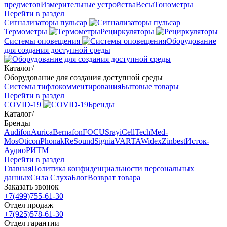
предметов
Измерительные устройства
Весы
Тонометры
Перейти в раздел
Сигнализаторы пульсар
Термометры
Рециркуляторы
Cистемы оповещения
Оборудование
для создания доступной среды
Каталог
/
Оборудование для создания доступной среды
Системы тифлокомментирования
Бытовые товары
Перейти в раздел
COVID-19
Бренды
Каталог
/
Бренды
Audifon
Aurica
Bernafon
FOCUSray
iCellTech
Med-
Mos
Oticon
Phonak
ReSound
Signia
VARTA
Widex
Zinbest
Исток-
Аудио
РИТМ
Перейти в раздел
Главная
Политика конфиденциальности персональных
данных
Сила Слуха
Блог
Возврат товара
Заказать звонок
+7(499)755-61-30
Отдел продаж
+7(925)578-61-30
Отдел гарантии