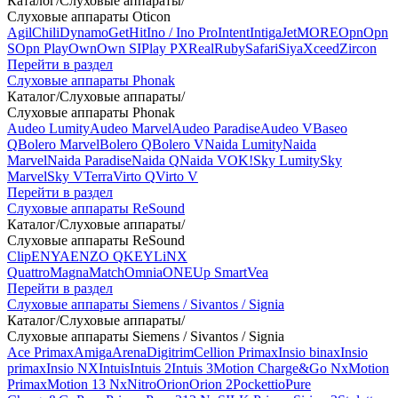
Каталог
/
Слуховые аппараты
/
Слуховые аппараты Oticon
Agil
Chili
Dynamo
Get
Hit
Ino / Ino Pro
Intent
Intiga
Jet
MORE
Opn
Opn
S
Opn Play
Own
Own SI
Play PX
Real
Ruby
Safari
Siya
Xceed
Zircon
Перейти в раздел
Слуховые аппараты Phonak
Каталог
/
Слуховые аппараты
/
Слуховые аппараты Phonak
Audeo Lumity
Audeo Marvel
Audeo Paradise
Audeo V
Baseo
Q
Bolero Marvel
Bolero Q
Bolero V
Naida Lumity
Naida
Marvel
Naida Paradise
Naida Q
Naida V
OK!
Sky Lumity
Sky
Marvel
Sky V
Terra
Virto Q
Virto V
Перейти в раздел
Слуховые аппараты ReSound
Каталог
/
Слуховые аппараты
/
Слуховые аппараты ReSound
Clip
ENYA
ENZO Q
KEY
LiNX
Quattro
Magna
Match
Omnia
ONE
Up Smart
Vea
Перейти в раздел
Слуховые аппараты Siemens / Sivantos / Signia
Каталог
/
Слуховые аппараты
/
Слуховые аппараты Siemens / Sivantos / Signia
Ace Primax
Amiga
Arena
Digitrim
Cellion Primax
Insio binax
Insio
primax
Insio NX
Intuis
Intuis 2
Intuis 3
Motion Charge&Go Nx
Motion
Primax
Motion 13 Nx
Nitro
Orion
Orion 2
Pockettio
Pure