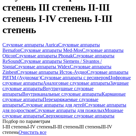
степень III степень II-III
степень I-IV степень I-III
степень
Слуховые аппараты Aurica
Слуховые аппараты
Bernafon
Слуховые аппараты Med-Mos
Слуховые аппараты
Oticon
Слуховые аппараты Phonak
Слуховые аппараты
ReSound
Слуховые аппараты Siemens / Sivantos /
Signia
Слуховые аппараты Widex
Слуховые аппараты
Zinbest
Слуховые аппараты Исток-Аудио
Слуховые аппараты
РИТМ (Аудиомаг)
Слуховые аппараты с ресивером
Цифровые
слуховые аппараты
Аналоговые слуховые аппараты
Заушные
слуховые аппараты
Внутриушные слуховые
аппараты
Внутриканальные слуховые аппараты
Карманные
слуховые аппараты
Перезаряжаемые слуховые
аппараты
Слуховые аппараты для детей
Слуховые аппараты
для подростков
Слуховые аппараты для пожилых
Мощные
слуховые аппараты
Сверхмощные слуховые аппараты
Подбор по параметрам
I-III степень
I-IV степень
II-III степень
III степень
III-IV
степень
Очистить все