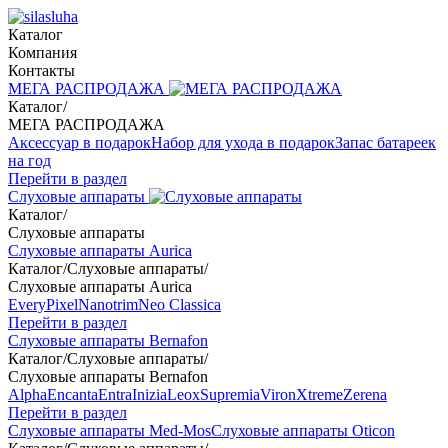
Каталог
Компания
Контакты
МЕГА РАСПРОДАЖА
Каталог
/
МЕГА РАСПРОДАЖА
Аксессуар в подарок
Набор для ухода в подарок
Запас батареек
на год
Перейти в раздел
Слуховые аппараты
Каталог
/
Слуховые аппараты
Слуховые аппараты Aurica
Каталог
/
Слуховые аппараты
/
Слуховые аппараты Aurica
Every
Pixel
Nanotrim
Neo Classica
Перейти в раздел
Слуховые аппараты Bernafon
Каталог
/
Слуховые аппараты
/
Слуховые аппараты Bernafon
Alpha
Encanta
Entra
Inizia
Leox
Supremia
Viron
Xtreme
Zerena
Перейти в раздел
Слуховые аппараты Med-Mos
Слуховые аппараты Oticon