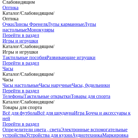
Слабовидящим
Оптика
Каталог
/
Слабовидящим
/
Оптика
Очки
Линзы Френеля
Лупы карманные
Лупы
настольные
Монокуляры
Перейти в раздел
Игры и игрушки
Каталог
/
Слабовидящим
/
Игры и игрушки
Тактильные пособия
Развивающие игрушки
Перейти в раздел
Часы
Каталог
/
Слабовидящим
/
Часы
Часы настольные
Часы наручные
Часы, будильники
Перейти в раздел
Телефоны
Тактильные открытки
Товары для спорта
Каталог
/
Слабовидящим
/
Товары для спорта
Всё для футбола
Всё для шоудауна
Игра Бочча и аксессуары к
ней
Перейти в раздел
Определители цвета , света
Электронные вспомогательные
устройства
Устройства для кухни
Аудиотехника
Маркировка