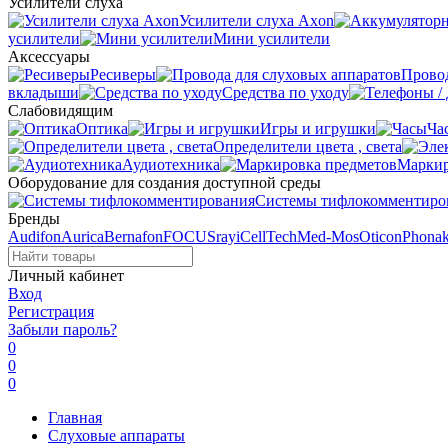
Усилители слуха
Усилители слуха Axon
усилители
Мини усилители
Аксессуары
Ресиверы
Провод
вкладыши
Средства по уходу
Слабовидящим
Оптика
Игры и игрушки
Ча
Определители цвета , света
Аудиотехника
Маркир
Оборудование для создания доступной среды
Системы тифлокомментиро
Бренды
Audifon
Aurica
Bernafon
FOCUSray
iCellTech
Med-Mos
Oticon
Phona
Личный кабинет
Вход
Регистрация
Забыли пароль?
0
0
0
Главная
Слуховые аппараты