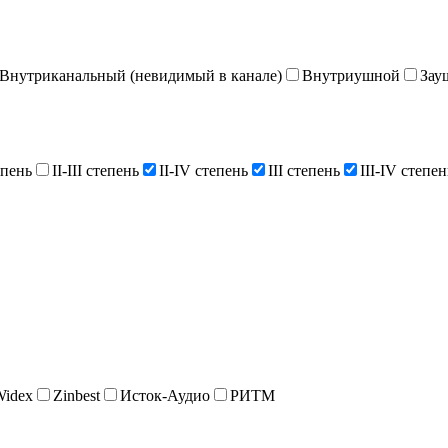
Внутриканальный (невидимый в канале)
Внутриушной
Зау
епень
II-III степень
II-IV степень
III степень
III-IV степен
Widex
Zinbest
Исток-Аудио
РИТМ