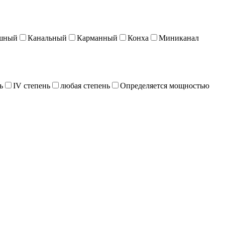
шный
Канальный
Карманный
Конха
Миниканал
ь
IV степень
любая степень
Определяется мощностью