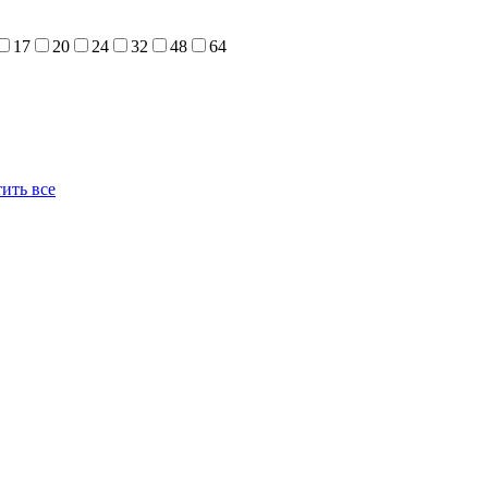
17
20
24
32
48
64
ить все