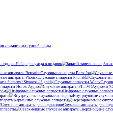
ля создания доступной среды
Набор для ухода в подарок
Запас
Слуховые аппараты Bernafon
Слуховые аппараты Phonak
ы Siemens / Sivantos / Signia
Слухов
аппараты Исток-Аудио
С
ером
Цифровые слуховые аппара
араты
Внутриушные слуховы
Карманные слуховые аппараты
Слуховые аппараты для под
аппараты
Сверхмощные слух