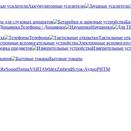
Аккумуляторные усилители
а для слуховых аппаратов
Ба
Телефоны / Динамики
Наушники
сы
Телефоны
Тактильные от
Электронные вспомогател
овка предметов
Измерительные уст
вания
Бытовые товары
k
ReSound
Signia
VARTA
Widex
Zinbest
Исток-Аудио
РИТМ