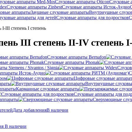
луховые аппараты Med-Mos
Слуховые аппараты Oticon
Слуховые 
dex
Слуховые аппараты Zinbest
Слуховые аппараты Исток-Аудио
ховые аппараты
Заушные слуховые аппараты
Внутриушные слухо
луховые аппараты для детей
Слуховые аппараты для подростков
С
 I-III степень I степень
нь III степень II-IV степень I-
Слуховые аппараты Bernafon
Слуховые аппараты Phonak
ы Siemens / Sivantos / Signia
Слухов
аппараты Исток-Аудио
С
ером
Цифровые слуховые аппара
араты
Внутриушные слуховы
Карманные слуховые аппараты
Слуховые аппараты для под
аппараты
Сверхмощные слух
ателей
Дата добавления
В наличии
ния
В наличии