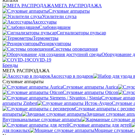
Каталог
МЕГА РАСПРОДАЖА
Слуховые аппараты
Усилители слуха
Аксессуары
Слабовидящим
Сигнализаторы пульсар
Термометры
Рециркуляторы
Cистемы оповещения
Оборудование д
COVID-19
Бренды
МЕГА РАСПРОДАЖА
Аксессуар в подарок
Слуховые аппараты
Слуховые аппараты Aurica
Слуховые аппараты Oticon
Слуховые аппарат
аппараты Zinbest
Слуховые 
Слуховые аппараты с ресив
аппараты
Заушные слуховые апп
Внутриканальные слуховые аппараты
Слуховые аппараты для детей
для пожилых
Мощные слуховые 