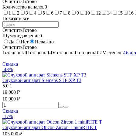
Очистить
Готово
Количество каналов
0
1
2
3
4
5
6
7
8
9
10
12
14
15
16
Показать все
Очистить
Готово
Шумоподавление
0
Да
Нет
Неважно
Очистить
Готово
I степень
I-III степень
II-IV степень
III степень
III-IV степень
Очист
Скидка
-43%
Слуховой аппарат Siemens STF XP T3
5.0
1
19 000
₽
10 900
₽
Скидка
-17%
Слуховой аппарат Oticon Zircon 1 miniRITE T
105 000
₽