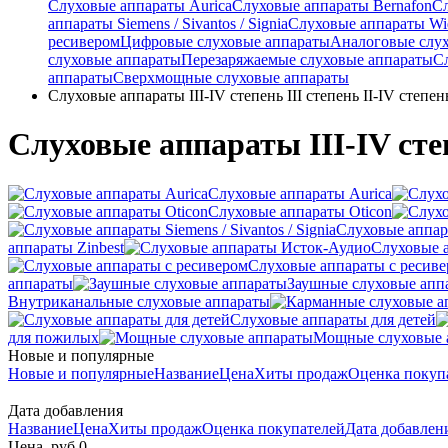
Слуховые аппараты Aurica
Слуховые аппараты Bernafon
С
аппараты Siemens / Sivantos / Signia
Слуховые аппараты Wi
ресивером
Цифровые слуховые аппараты
Аналоговые слу
слуховые аппараты
Перезаряжаемые слуховые аппараты
С
аппараты
Сверхмощные слуховые аппараты
Слуховые аппараты III-IV степень III степень II-IV степень
Слуховые аппараты III-IV степе
Слуховые аппараты Aurica
Слуховые аппараты Oticon
Слуховые аппарат
аппараты Zinbest
Слуховые 
Слуховые аппараты с ресив
аппараты
Заушные слуховые апп
Внутриканальные слуховые аппараты
Слуховые аппараты для детей
для пожилых
Мощные слуховые 
Новые и популярные
Новые и популярные
Название
Цена
Хиты продаж
Оценка покуп
Дата добавления
Название
Цена
Хиты продаж
Оценка покупателей
Дата добавле
Цена, руб.
0