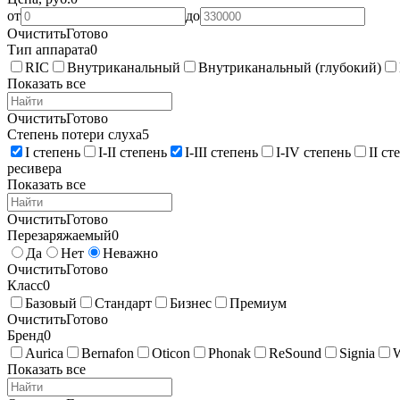
от
до
Очистить
Готово
Тип аппарата
0
RIC
Внутриканальный
Внутриканальный (глубокий)
Показать все
Очистить
Готово
Степень потери слуха
5
I степень
I-II степень
I-III степень
I-IV степень
II ст
ресивера
Показать все
Очистить
Готово
Перезаряжаемый
0
Да
Нет
Неважно
Очистить
Готово
Класс
0
Базовый
Стандарт
Бизнес
Премиум
Очистить
Готово
Бренд
0
Aurica
Bernafon
Oticon
Phonak
ReSound
Signia
Показать все