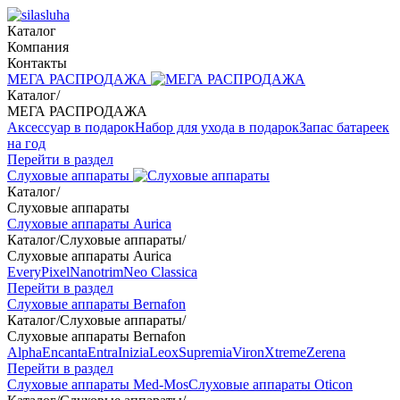
Каталог
Компания
Контакты
МЕГА РАСПРОДАЖА
Каталог
/
МЕГА РАСПРОДАЖА
Аксессуар в подарок
Набор для ухода в подарок
Запас батареек
на год
Перейти в раздел
Слуховые аппараты
Каталог
/
Слуховые аппараты
Слуховые аппараты Aurica
Каталог
/
Слуховые аппараты
/
Слуховые аппараты Aurica
Every
Pixel
Nanotrim
Neo Classica
Перейти в раздел
Слуховые аппараты Bernafon
Каталог
/
Слуховые аппараты
/
Слуховые аппараты Bernafon
Alpha
Encanta
Entra
Inizia
Leox
Supremia
Viron
Xtreme
Zerena
Перейти в раздел
Слуховые аппараты Med-Mos
Слуховые аппараты Oticon