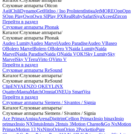
Каталог
/
Слуховые аппараты
/
Слуховые аппараты Oticon
Agil
Chili
Dynamo
Get
Hit
Ino / Ino Pro
Intent
Intiga
Jet
MORE
Opn
Opn
S
Opn Play
Own
Own SI
Play PX
Real
Ruby
Safari
Siya
Xceed
Zircon
Перейти в раздел
Слуховые аппараты Phonak
Каталог
/
Слуховые аппараты
/
Слуховые аппараты Phonak
Audeo Lumity
Audeo Marvel
Audeo Paradise
Audeo V
Baseo
Q
Bolero Marvel
Bolero Q
Bolero V
Naida Lumity
Naida
Marvel
Naida Paradise
Naida Q
Naida V
OK!
Sky Lumity
Sky
Marvel
Sky V
Terra
Virto Q
Virto V
Перейти в раздел
Слуховые аппараты ReSound
Каталог
/
Слуховые аппараты
/
Слуховые аппараты ReSound
Clip
ENYA
ENZO Q
KEY
LiNX
Quattro
Magna
Match
Omnia
ONE
Up Smart
Vea
Перейти в раздел
Слуховые аппараты Siemens / Sivantos / Signia
Каталог
/
Слуховые аппараты
/
Слуховые аппараты Siemens / Sivantos / Signia
Ace Primax
Amiga
Arena
Digitrim
Cellion Primax
Insio binax
Insio
primax
Insio NX
Intuis
Intuis 2
Intuis 3
Motion Charge&Go Nx
Motion
Primax
Motion 13 Nx
Nitro
Orion
Orion 2
Pockettio
Pure