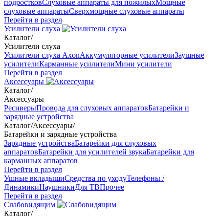
подростков
Слуховые аппараты для пожилых
Мощные
слуховые аппараты
Сверхмощные слуховые аппараты
Перейти в раздел
Усилители слуха
Каталог
/
Усилители слуха
Усилители слуха Axon
Аккумуляторные усилители
Заушные
усилители
Карманные усилители
Мини усилители
Перейти в раздел
Аксессуары
Каталог
/
Аксессуары
Ресиверы
Провода для слуховых аппаратов
Батарейки и
зарядные устройства
Каталог
/
Аксессуары
/
Батарейки и зарядные устройства
Зарядные устройства
Батарейки для слуховых
аппаратов
Батарейки для усилителей звука
Батарейки для
карманных аппаратов
Перейти в раздел
Ушные вкладыши
Средства по уходу
Телефоны /
Динамики
Наушники
Для ТВ
Прочее
Перейти в раздел
Слабовидящим
Каталог
/