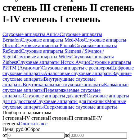
степень III степень II степень
I-IV степень I степень
Слуховые аппараты Aurica
Слуховые аппараты
Bernafon
Слуховые аппараты Med-Mos
Слуховые аппараты
Oticon
Слуховые аппараты Phonak
Слуховые аппараты
ReSound
Слуховые аппараты Siemens / Sivantos /
Signia
Слуховые аппараты Widex
Слуховые аппараты
Zinbest
Слуховые аппараты Исток-Аудио
Слуховые аппараты
РИТМ (Аудиомаг)
Слуховые аппараты с ресивером
Цифровые
слуховые аппараты
Аналоговые слуховые аппараты
Заушные
слуховые аппараты
Внутриушные слуховые
аппараты
Внутриканальные слуховые аппараты
Карманные
слуховые аппараты
Перезаряжаемые слуховые
аппараты
Слуховые аппараты для детей
Слуховые аппараты
для подростков
Слуховые аппараты для пожилых
Мощные
слуховые аппараты
Сверхмощные слуховые аппараты
Подбор по параметрам
I степень
I-IV степень
II степень
III степень
III-IV
степень
Очистить все
Цена, руб.
0
Сброс
от
до