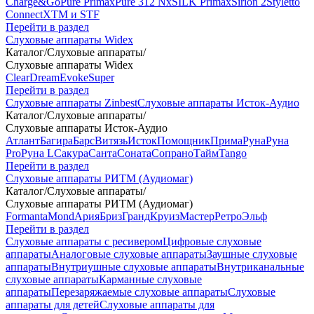
Charge&Go
Pure Primax
Pure 312 Nx
SILK Primax
Sirion 2
Styletto
Connect
XTM и STF
Перейти в раздел
Слуховые аппараты Widex
Каталог
/
Слуховые аппараты
/
Слуховые аппараты Widex
Clear
Dream
Evoke
Super
Перейти в раздел
Слуховые аппараты Zinbest
Слуховые аппараты Исток-Аудио
Каталог
/
Слуховые аппараты
/
Слуховые аппараты Исток-Аудио
Атлант
Багира
Барс
Витязь
Исток
Помощник
Прима
Руна
Руна
Pro
Руна L
Сакура
Санта
Соната
Сопрано
Тайм
Tango
Перейти в раздел
Слуховые аппараты РИТМ (Аудиомаг)
Каталог
/
Слуховые аппараты
/
Слуховые аппараты РИТМ (Аудиомаг)
Formanta
Mond
Ария
Бриз
Гранд
Круиз
Мастер
Ретро
Эльф
Перейти в раздел
Слуховые аппараты с ресивером
Цифровые слуховые
аппараты
Аналоговые слуховые аппараты
Заушные слуховые
аппараты
Внутриушные слуховые аппараты
Внутриканальные
слуховые аппараты
Карманные слуховые
аппараты
Перезаряжаемые слуховые аппараты
Слуховые
аппараты для детей
Слуховые аппараты для