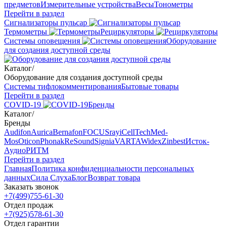
предметов
Измерительные устройства
Весы
Тонометры
Перейти в раздел
Сигнализаторы пульсар
Термометры
Рециркуляторы
Cистемы оповещения
Оборудование
для создания доступной среды
Каталог
/
Оборудование для создания доступной среды
Системы тифлокомментирования
Бытовые товары
Перейти в раздел
COVID-19
Бренды
Каталог
/
Бренды
Audifon
Aurica
Bernafon
FOCUSray
iCellTech
Med-
Mos
Oticon
Phonak
ReSound
Signia
VARTA
Widex
Zinbest
Исток-
Аудио
РИТМ
Перейти в раздел
Главная
Политика конфиденциальности персональных
данных
Сила Слуха
Блог
Возврат товара
Заказать звонок
+7(499)755-61-30
Отдел продаж
+7(925)578-61-30
Отдел гарантии