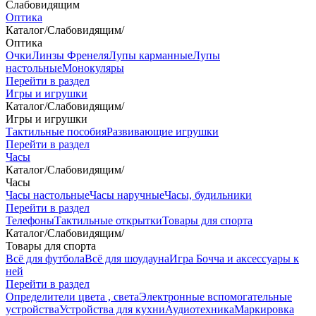
Слабовидящим
Оптика
Каталог
/
Слабовидящим
/
Оптика
Очки
Линзы Френеля
Лупы карманные
Лупы
настольные
Монокуляры
Перейти в раздел
Игры и игрушки
Каталог
/
Слабовидящим
/
Игры и игрушки
Тактильные пособия
Развивающие игрушки
Перейти в раздел
Часы
Каталог
/
Слабовидящим
/
Часы
Часы настольные
Часы наручные
Часы, будильники
Перейти в раздел
Телефоны
Тактильные открытки
Товары для спорта
Каталог
/
Слабовидящим
/
Товары для спорта
Всё для футбола
Всё для шоудауна
Игра Бочча и аксессуары к
ней
Перейти в раздел
Определители цвета , света
Электронные вспомогательные
устройства
Устройства для кухни
Аудиотехника
Маркировка