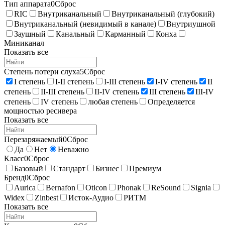
Тип аппарата
0
Сброс
RIC
Внутриканальный
Внутриканальный (глубокий)
Внутриканальный (невидимый в канале)
Внутриушной
Заушный
Канальный
Карманный
Конха
Миниканал
Показать все
Степень потери слуха
5
Сброс
I степень
I-II степень
I-III степень
I-IV степень
II
степень
II-III степень
II-IV степень
III степень
III-IV
степень
IV степень
любая степень
Определяется
мощностью ресивера
Показать все
Перезаряжаемый
0
Сброс
Да
Нет
Неважно
Класс
0
Сброс
Базовый
Стандарт
Бизнес
Премиум
Бренд
0
Сброс
Aurica
Bernafon
Oticon
Phonak
ReSound
Signia
Widex
Zinbest
Исток-Аудио
РИТМ
Показать все