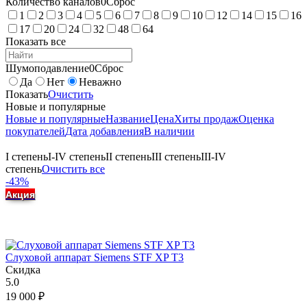
Количество каналов
0
Сброс
1
2
3
4
5
6
7
8
9
10
12
14
15
16
17
20
24
32
48
64
Показать все
Шумоподавление
0
Сброс
Да
Нет
Неважно
Показать
Очистить
Новые и популярные
Новые и популярные
Название
Цена
Хиты продаж
Оценка
покупателей
Дата добавления
В наличии
I степень
I-IV степень
II степень
III степень
III-IV
степень
Очистить все
-43%
Акция
Слуховой аппарат Siemens STF XP T3
Скидка
5.0
19 000
₽