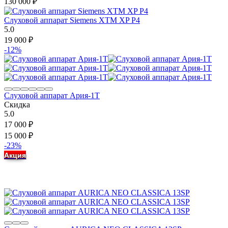
130 000
₽
Слуховой аппарат Siemens XTM XP P4
5.0
19 000
₽
-12%
Слуховой аппарат Ария-1Т
Скидка
5.0
17 000
₽
15 000
₽
-23%
Акция