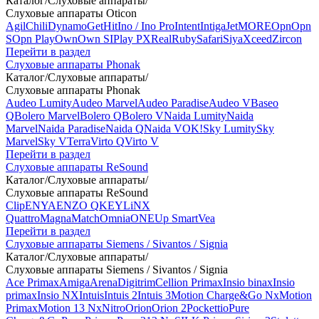
Каталог
/
Слуховые аппараты
/
Слуховые аппараты Oticon
Agil
Chili
Dynamo
Get
Hit
Ino / Ino Pro
Intent
Intiga
Jet
MORE
Opn
Opn
S
Opn Play
Own
Own SI
Play PX
Real
Ruby
Safari
Siya
Xceed
Zircon
Перейти в раздел
Слуховые аппараты Phonak
Каталог
/
Слуховые аппараты
/
Слуховые аппараты Phonak
Audeo Lumity
Audeo Marvel
Audeo Paradise
Audeo V
Baseo
Q
Bolero Marvel
Bolero Q
Bolero V
Naida Lumity
Naida
Marvel
Naida Paradise
Naida Q
Naida V
OK!
Sky Lumity
Sky
Marvel
Sky V
Terra
Virto Q
Virto V
Перейти в раздел
Слуховые аппараты ReSound
Каталог
/
Слуховые аппараты
/
Слуховые аппараты ReSound
Clip
ENYA
ENZO Q
KEY
LiNX
Quattro
Magna
Match
Omnia
ONE
Up Smart
Vea
Перейти в раздел
Слуховые аппараты Siemens / Sivantos / Signia
Каталог
/
Слуховые аппараты
/
Слуховые аппараты Siemens / Sivantos / Signia
Ace Primax
Amiga
Arena
Digitrim
Cellion Primax
Insio binax
Insio
primax
Insio NX
Intuis
Intuis 2
Intuis 3
Motion Charge&Go Nx
Motion
Primax
Motion 13 Nx
Nitro
Orion
Orion 2
Pockettio
Pure