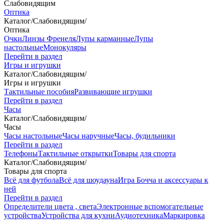
Слабовидящим
Оптика
Каталог
/
Слабовидящим
/
Оптика
Очки
Линзы Френеля
Лупы карманные
Лупы
настольные
Монокуляры
Перейти в раздел
Игры и игрушки
Каталог
/
Слабовидящим
/
Игры и игрушки
Тактильные пособия
Развивающие игрушки
Перейти в раздел
Часы
Каталог
/
Слабовидящим
/
Часы
Часы настольные
Часы наручные
Часы, будильники
Перейти в раздел
Телефоны
Тактильные открытки
Товары для спорта
Каталог
/
Слабовидящим
/
Товары для спорта
Всё для футбола
Всё для шоудауна
Игра Бочча и аксессуары к
ней
Перейти в раздел
Определители цвета , света
Электронные вспомогательные
устройства
Устройства для кухни
Аудиотехника
Маркировка