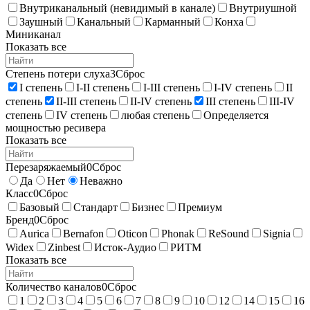
Внутриканальный (невидимый в канале)
Внутриушной
Заушный
Канальный
Карманный
Конха
Миниканал
Показать все
Степень потери слуха
3
Сброс
I степень
I-II степень
I-III степень
I-IV степень
II
степень
II-III степень
II-IV степень
III степень
III-IV
степень
IV степень
любая степень
Определяется
мощностью ресивера
Показать все
Перезаряжаемый
0
Сброс
Да
Нет
Неважно
Класс
0
Сброс
Базовый
Стандарт
Бизнес
Премиум
Бренд
0
Сброс
Aurica
Bernafon
Oticon
Phonak
ReSound
Signia
Widex
Zinbest
Исток-Аудио
РИТМ
Показать все
Количество каналов
0
Сброс
1
2
3
4
5
6
7
8
9
10
12
14
15
16