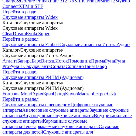
Charge&Go
Pure Primax
Pure 312 Nx
SILK Primax
Sirion 2
Styletto
Connect
XTM и STF
Перейти в раздел
Слуховые аппараты Widex
Каталог
/
Слуховые аппараты
/
Слуховые аппараты Widex
Clear
Dream
Evoke
Super
Перейти в раздел
Слуховые аппараты Zinbest
Слуховые аппараты Исток-Аудио
Каталог
/
Слуховые аппараты
/
Слуховые аппараты Исток-Аудио
Атлант
Багира
Барс
Витязь
Исток
Помощник
Прима
Руна
Руна
Pro
Руна L
Сакура
Санта
Соната
Сопрано
Тайм
Tango
Перейти в раздел
Слуховые аппараты РИТМ (Аудиомаг)
Каталог
/
Слуховые аппараты
/
Слуховые аппараты РИТМ (Аудиомаг)
Formanta
Mond
Ария
Бриз
Гранд
Круиз
Мастер
Ретро
Эльф
Перейти в раздел
Слуховые аппараты с ресивером
Цифровые слуховые
аппараты
Аналоговые слуховые аппараты
Заушные слуховые
аппараты
Внутриушные слуховые аппараты
Внутриканальные
слуховые аппараты
Карманные слуховые
аппараты
Перезаряжаемые слуховые аппараты
Слуховые
аппараты для детей
Слуховые аппараты для