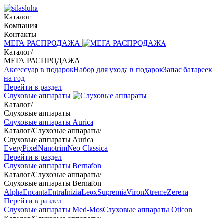
Каталог
Компания
Контакты
МЕГА РАСПРОДАЖА
Каталог
/
МЕГА РАСПРОДАЖА
Аксессуар в подарок
Набор для ухода в подарок
Запас батареек
на год
Перейти в раздел
Слуховые аппараты
Каталог
/
Слуховые аппараты
Слуховые аппараты Aurica
Каталог
/
Слуховые аппараты
/
Слуховые аппараты Aurica
Every
Pixel
Nanotrim
Neo Classica
Перейти в раздел
Слуховые аппараты Bernafon
Каталог
/
Слуховые аппараты
/
Слуховые аппараты Bernafon
Alpha
Encanta
Entra
Inizia
Leox
Supremia
Viron
Xtreme
Zerena
Перейти в раздел
Слуховые аппараты Med-Mos
Слуховые аппараты Oticon