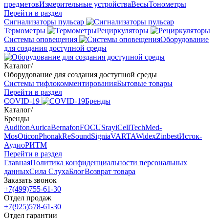
предметов
Измерительные устройства
Весы
Тонометры
Перейти в раздел
Сигнализаторы пульсар
Термометры
Рециркуляторы
Cистемы оповещения
Оборудование
для создания доступной среды
Каталог
/
Оборудование для создания доступной среды
Системы тифлокомментирования
Бытовые товары
Перейти в раздел
COVID-19
Бренды
Каталог
/
Бренды
Audifon
Aurica
Bernafon
FOCUSray
iCellTech
Med-
Mos
Oticon
Phonak
ReSound
Signia
VARTA
Widex
Zinbest
Исток-
Аудио
РИТМ
Перейти в раздел
Главная
Политика конфиденциальности персональных
данных
Сила Слуха
Блог
Возврат товара
Заказать звонок
+7(499)755-61-30
Отдел продаж
+7(925)578-61-30
Отдел гарантии