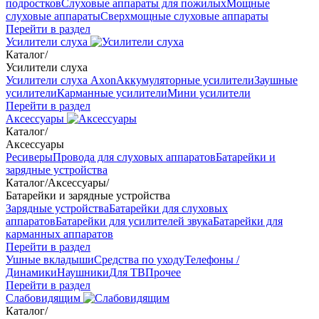
подростков
Слуховые аппараты для пожилых
Мощные
слуховые аппараты
Сверхмощные слуховые аппараты
Перейти в раздел
Усилители слуха
Каталог
/
Усилители слуха
Усилители слуха Axon
Аккумуляторные усилители
Заушные
усилители
Карманные усилители
Мини усилители
Перейти в раздел
Аксессуары
Каталог
/
Аксессуары
Ресиверы
Провода для слуховых аппаратов
Батарейки и
зарядные устройства
Каталог
/
Аксессуары
/
Батарейки и зарядные устройства
Зарядные устройства
Батарейки для слуховых
аппаратов
Батарейки для усилителей звука
Батарейки для
карманных аппаратов
Перейти в раздел
Ушные вкладыши
Средства по уходу
Телефоны /
Динамики
Наушники
Для ТВ
Прочее
Перейти в раздел
Слабовидящим
Каталог
/