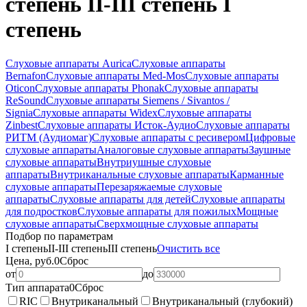
степень II-III степень I
степень
Слуховые аппараты Aurica
Слуховые аппараты
Bernafon
Слуховые аппараты Med-Mos
Слуховые аппараты
Oticon
Слуховые аппараты Phonak
Слуховые аппараты
ReSound
Слуховые аппараты Siemens / Sivantos /
Signia
Слуховые аппараты Widex
Слуховые аппараты
Zinbest
Слуховые аппараты Исток-Аудио
Слуховые аппараты
РИТМ (Аудиомаг)
Слуховые аппараты с ресивером
Цифровые
слуховые аппараты
Аналоговые слуховые аппараты
Заушные
слуховые аппараты
Внутриушные слуховые
аппараты
Внутриканальные слуховые аппараты
Карманные
слуховые аппараты
Перезаряжаемые слуховые
аппараты
Слуховые аппараты для детей
Слуховые аппараты
для подростков
Слуховые аппараты для пожилых
Мощные
слуховые аппараты
Сверхмощные слуховые аппараты
Подбор по параметрам
I степень
II-III степень
III степень
Очистить все
Цена, руб.
0
Сброс
от
до
Тип аппарата
0
Сброс
RIC
Внутриканальный
Внутриканальный (глубокий)