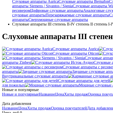
Слуховые аппараты Aurica
Слуховые аппараты Bernafon
С
аппараты Siemens / Sivantos / Signia
Слуховые аппараты Wi
ресивером
Цифровые слуховые аппараты
Аналоговые слу
слуховые аппараты
Перезаряжаемые слуховые аппараты
С
аппараты
Сверхмощные слуховые аппараты
Слуховые аппараты III степень II-IV степень II степень I-I
Слуховые аппараты III степень 
Слуховые аппараты Aurica
Слуховые аппараты Oticon
Слуховые аппарат
аппараты Zinbest
Слуховые 
Слуховые аппараты с ресив
аппараты
Заушные слуховые апп
Внутриканальные слуховые аппараты
Слуховые аппараты для детей
для пожилых
Мощные слуховые 
Новые и популярные
Новые и популярные
Название
Цена
Хиты продаж
Оценка покуп
Дата добавления
Название
Цена
Хиты продаж
Оценка покупателей
Дата добавле
Цена, руб.
0