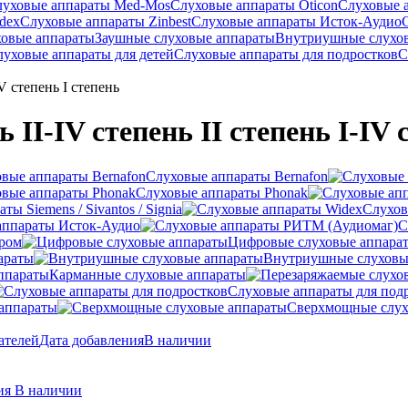
луховые аппараты Med-Mos
Слуховые аппараты Oticon
Слуховые 
dex
Слуховые аппараты Zinbest
Слуховые аппараты Исток-Аудио
ховые аппараты
Заушные слуховые аппараты
Внутриушные слухо
луховые аппараты для детей
Слуховые аппараты для подростков
С
V степень I степень
II-IV степень II степень I-IV 
Слуховые аппараты Bernafon
Слуховые аппараты Phonak
ы Siemens / Sivantos / Signia
Слухов
аппараты Исток-Аудио
С
ером
Цифровые слуховые аппара
араты
Внутриушные слуховы
Карманные слуховые аппараты
Слуховые аппараты для под
аппараты
Сверхмощные слух
ателей
Дата добавления
В наличии
ния
В наличии