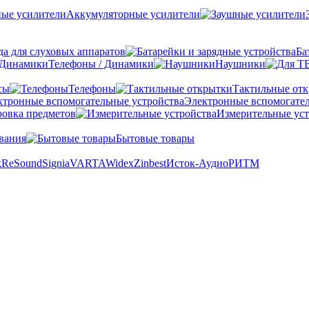
Аккумуляторные усилители
а для слуховых аппаратов
Ба
Телефоны / Динамики
Наушники
сы
Телефоны
Тактильные от
Электронные вспомогател
овка предметов
Измерительные уст
вания
Бытовые товары
k
ReSound
Signia
VARTA
Widex
Zinbest
Исток-Аудио
РИТМ