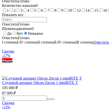
Очистить
Готово
Количество каналов
0
1
2
3
4
5
6
7
8
9
10
12
14
15
16
Показать все
Очистить
Готово
Шумоподавление
0
Да
Нет
Неважно
Очистить
Готово
I степень
I-IV степень
II степень
II-IV степень
III степень
Очистить
Скидка
-17%
Акция
Слуховой аппарат Oticon Zircon 1 miniRITE T
105 000
₽
87 000
₽
Скидка
-13%