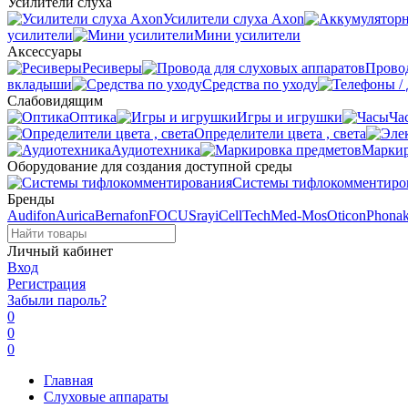
Усилители слуха
Усилители слуха Axon
усилители
Мини усилители
Аксессуары
Ресиверы
Провод
вкладыши
Средства по уходу
Слабовидящим
Оптика
Игры и игрушки
Ча
Определители цвета , света
Аудиотехника
Маркир
Оборудование для создания доступной среды
Системы тифлокомментиро
Бренды
Audifon
Aurica
Bernafon
FOCUSray
iCellTech
Med-Mos
Oticon
Phona
Личный кабинет
Вход
Регистрация
Забыли пароль?
0
0
0
Главная
Слуховые аппараты