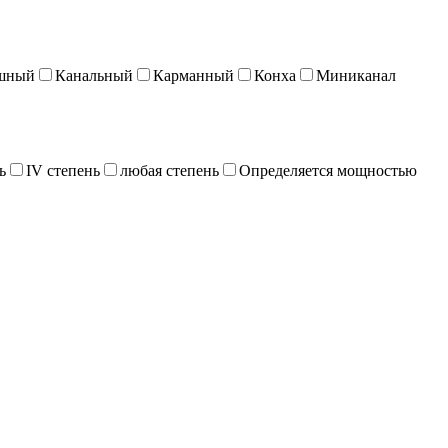
шный
Канальный
Карманный
Конха
Миниканал
ь
IV степень
любая степень
Определяется мощностью