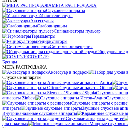
Каталог
МЕГА РАСПРОДАЖА
Слуховые аппараты
Усилители слуха
Аксессуары
Слабовидящим
Сигнализаторы пульсар
Термометры
Рециркуляторы
Cистемы оповещения
Оборудование д
COVID-19
Бренды
МЕГА РАСПРОДАЖА
Аксессуар в подарок
Слуховые аппараты
Слуховые аппараты Aurica
Слуховые аппараты Oticon
Слуховые аппарат
аппараты Zinbest
Слуховые 
Слуховые аппараты с ресив
аппараты
Заушные слуховые апп
Внутриканальные слуховые аппараты
Слуховые аппараты для детей
для пожилых
Мощные слуховые 