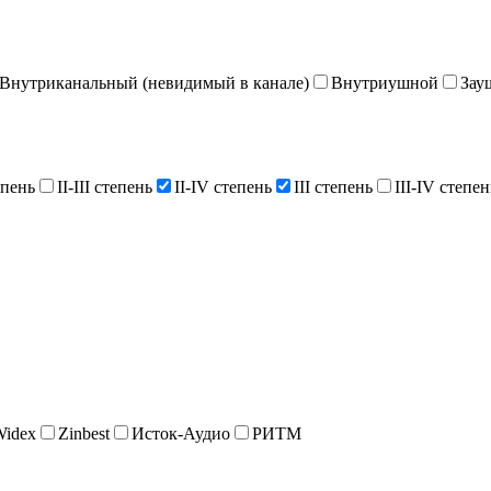
Внутриканальный (невидимый в канале)
Внутриушной
Зау
епень
II-III степень
II-IV степень
III степень
III-IV степен
Widex
Zinbest
Исток-Аудио
РИТМ