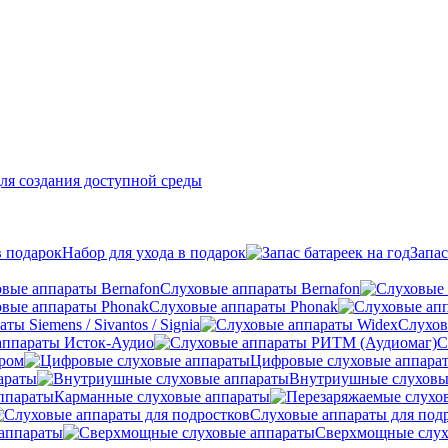
ля создания доступной среды
Набор для ухода в подарок
Запас
Слуховые аппараты Bernafon
Слуховые аппараты Phonak
ы Siemens / Sivantos / Signia
Слухов
аппараты Исток-Аудио
С
ером
Цифровые слуховые аппара
араты
Внутриушные слуховы
Карманные слуховые аппараты
Слуховые аппараты для под
аппараты
Сверхмощные слух