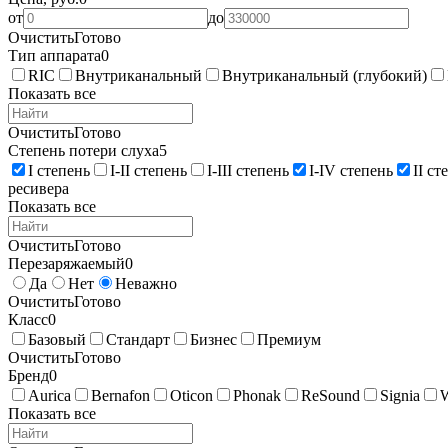
от
до
Очистить
Готово
Тип аппарата
0
RIC
Внутриканальный
Внутриканальный (глубокий)
Показать все
Очистить
Готово
Степень потери слуха
5
I степень
I-II степень
I-III степень
I-IV степень
II ст
ресивера
Показать все
Очистить
Готово
Перезаряжаемый
0
Да
Нет
Неважно
Очистить
Готово
Класс
0
Базовый
Стандарт
Бизнес
Премиум
Очистить
Готово
Бренд
0
Aurica
Bernafon
Oticon
Phonak
ReSound
Signia
Показать все