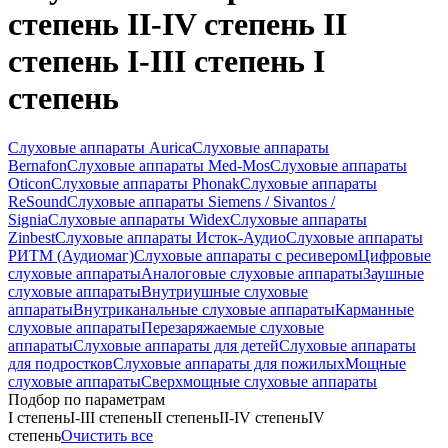
степень II-IV степень II
степень I-III степень I
степень
Слуховые аппараты Aurica
Слуховые аппараты
Bernafon
Слуховые аппараты Med-Mos
Слуховые аппараты
Oticon
Слуховые аппараты Phonak
Слуховые аппараты
ReSound
Слуховые аппараты Siemens / Sivantos /
Signia
Слуховые аппараты Widex
Слуховые аппараты
Zinbest
Слуховые аппараты Исток-Аудио
Слуховые аппараты
РИТМ (Аудиомаг)
Слуховые аппараты с ресивером
Цифровые
слуховые аппараты
Аналоговые слуховые аппараты
Заушные
слуховые аппараты
Внутриушные слуховые
аппараты
Внутриканальные слуховые аппараты
Карманные
слуховые аппараты
Перезаряжаемые слуховые
аппараты
Слуховые аппараты для детей
Слуховые аппараты
для подростков
Слуховые аппараты для пожилых
Мощные
слуховые аппараты
Сверхмощные слуховые аппараты
Подбор по параметрам
I степень
I-III степень
II степень
II-IV степень
IV
степень
Очистить все