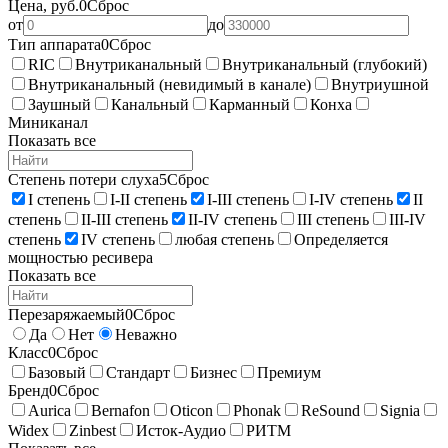
Цена, руб.
0
Сброс
от
до
Тип аппарата
0
Сброс
RIC
Внутриканальный
Внутриканальный (глубокий)
Внутриканальный (невидимый в канале)
Внутриушной
Заушный
Канальный
Карманный
Конха
Миниканал
Показать все
Степень потери слуха
5
Сброс
I степень
I-II степень
I-III степень
I-IV степень
II
степень
II-III степень
II-IV степень
III степень
III-IV
степень
IV степень
любая степень
Определяется
мощностью ресивера
Показать все
Перезаряжаемый
0
Сброс
Да
Нет
Неважно
Класс
0
Сброс
Базовый
Стандарт
Бизнес
Премиум
Бренд
0
Сброс
Aurica
Bernafon
Oticon
Phonak
ReSound
Signia
Widex
Zinbest
Исток-Аудио
РИТМ