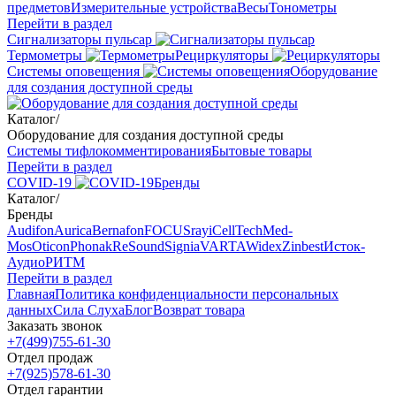
предметов
Измерительные устройства
Весы
Тонометры
Перейти в раздел
Сигнализаторы пульсар
Термометры
Рециркуляторы
Cистемы оповещения
Оборудование
для создания доступной среды
Каталог
/
Оборудование для создания доступной среды
Системы тифлокомментирования
Бытовые товары
Перейти в раздел
COVID-19
Бренды
Каталог
/
Бренды
Audifon
Aurica
Bernafon
FOCUSray
iCellTech
Med-
Mos
Oticon
Phonak
ReSound
Signia
VARTA
Widex
Zinbest
Исток-
Аудио
РИТМ
Перейти в раздел
Главная
Политика конфиденциальности персональных
данных
Сила Слуха
Блог
Возврат товара
Заказать звонок
+7(499)755-61-30
Отдел продаж
+7(925)578-61-30
Отдел гарантии