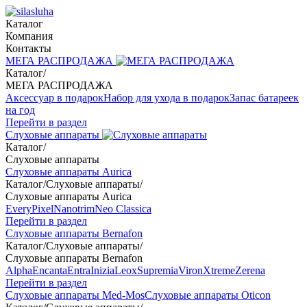
Каталог
Компания
Контакты
МЕГА РАСПРОДАЖА
Каталог
/
МЕГА РАСПРОДАЖА
Аксессуар в подарок
Набор для ухода в подарок
Запас батареек
на год
Перейти в раздел
Слуховые аппараты
Каталог
/
Слуховые аппараты
Слуховые аппараты Aurica
Каталог
/
Слуховые аппараты
/
Слуховые аппараты Aurica
Every
Pixel
Nanotrim
Neo Classica
Перейти в раздел
Слуховые аппараты Bernafon
Каталог
/
Слуховые аппараты
/
Слуховые аппараты Bernafon
Alpha
Encanta
Entra
Inizia
Leox
Supremia
Viron
Xtreme
Zerena
Перейти в раздел
Слуховые аппараты Med-Mos
Слуховые аппараты Oticon