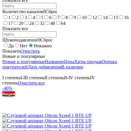
Показать все
Количество каналов
0
Сброс
1
2
3
4
5
6
7
8
9
10
12
14
15
16
17
20
24
32
48
64
Показать все
Шумоподавление
0
Сброс
Да
Нет
Неважно
Показать
Очистить
Новые и популярные
Новые и популярные
Название
Цена
Хиты продаж
Оценка
покупателей
Дата добавления
В наличии
I степень
I-III степень
II степень
II-IV степень
IV
степень
Очистить все
-46%
Акция