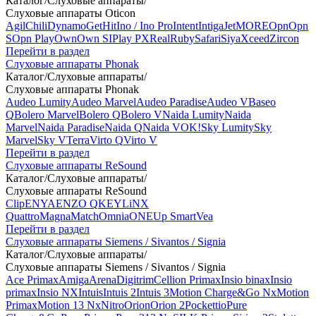
Каталог
/
Слуховые аппараты
/
Слуховые аппараты Oticon
Agil
Chili
Dynamo
Get
Hit
Ino / Ino Pro
Intent
Intiga
Jet
MORE
Opn
Opn
S
Opn Play
Own
Own SI
Play PX
Real
Ruby
Safari
Siya
Xceed
Zircon
Перейти в раздел
Слуховые аппараты Phonak
Каталог
/
Слуховые аппараты
/
Слуховые аппараты Phonak
Audeo Lumity
Audeo Marvel
Audeo Paradise
Audeo V
Baseo
Q
Bolero Marvel
Bolero Q
Bolero V
Naida Lumity
Naida
Marvel
Naida Paradise
Naida Q
Naida V
OK!
Sky Lumity
Sky
Marvel
Sky V
Terra
Virto Q
Virto V
Перейти в раздел
Слуховые аппараты ReSound
Каталог
/
Слуховые аппараты
/
Слуховые аппараты ReSound
Clip
ENYA
ENZO Q
KEY
LiNX
Quattro
Magna
Match
Omnia
ONE
Up Smart
Vea
Перейти в раздел
Слуховые аппараты Siemens / Sivantos / Signia
Каталог
/
Слуховые аппараты
/
Слуховые аппараты Siemens / Sivantos / Signia
Ace Primax
Amiga
Arena
Digitrim
Cellion Primax
Insio binax
Insio
primax
Insio NX
Intuis
Intuis 2
Intuis 3
Motion Charge&Go Nx
Motion
Primax
Motion 13 Nx
Nitro
Orion
Orion 2
Pockettio
Pure