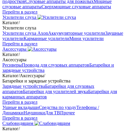
подростков
Слуховые аппараты для пожилых
Мощные
слуховые аппараты
Сверхмощные слуховые аппараты
Перейти в раздел
Усилители слуха
Каталог
/
Усилители слуха
Усилители слуха Axon
Аккумуляторные усилители
Заушные
усилители
Карманные усилители
Мини усилители
Перейти в раздел
Аксессуары
Каталог
/
Аксессуары
Ресиверы
Провода для слуховых аппаратов
Батарейки и
зарядные устройства
Каталог
/
Аксессуары
/
Батарейки и зарядные устройства
Зарядные устройства
Батарейки для слуховых
аппаратов
Батарейки для усилителей звука
Батарейки для
карманных аппаратов
Перейти в раздел
Ушные вкладыши
Средства по уходу
Телефоны /
Динамики
Наушники
Для ТВ
Прочее
Перейти в раздел
Слабовидящим
Каталог
/