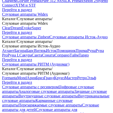
Charge&Go
Pure Primax
Pure 312 Nx
SILK Primax
Sirion 2
Styletto
Connect
XTM и STF
Перейти в раздел
Слуховые аппараты Widex
Каталог
/
Слуховые аппараты
/
Слуховые аппараты Widex
Clear
Dream
Evoke
Super
Перейти в раздел
Слуховые аппараты Zinbest
Слуховые аппараты Исток-Аудио
Каталог
/
Слуховые аппараты
/
Слуховые аппараты Исток-Аудио
Атлант
Багира
Барс
Витязь
Исток
Помощник
Прима
Руна
Руна
Pro
Руна L
Сакура
Санта
Соната
Сопрано
Тайм
Tango
Перейти в раздел
Слуховые аппараты РИТМ (Аудиомаг)
Каталог
/
Слуховые аппараты
/
Слуховые аппараты РИТМ (Аудиомаг)
Formanta
Mond
Ария
Бриз
Гранд
Круиз
Мастер
Ретро
Эльф
Перейти в раздел
Слуховые аппараты с ресивером
Цифровые слуховые
аппараты
Аналоговые слуховые аппараты
Заушные слуховые
аппараты
Внутриушные слуховые аппараты
Внутриканальные
слуховые аппараты
Карманные слуховые
аппараты
Перезаряжаемые слуховые аппараты
Слуховые
аппараты для детей
Слуховые аппараты для