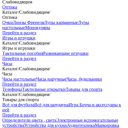
Слабовидящим
Оптика
Каталог
/
Слабовидящим
/
Оптика
Очки
Линзы Френеля
Лупы карманные
Лупы
настольные
Монокуляры
Перейти в раздел
Игры и игрушки
Каталог
/
Слабовидящим
/
Игры и игрушки
Тактильные пособия
Развивающие игрушки
Перейти в раздел
Часы
Каталог
/
Слабовидящим
/
Часы
Часы настольные
Часы наручные
Часы, будильники
Перейти в раздел
Телефоны
Тактильные открытки
Товары для спорта
Каталог
/
Слабовидящим
/
Товары для спорта
Всё для футбола
Всё для шоудауна
Игра Бочча и аксессуары к
ней
Перейти в раздел
Определители цвета , света
Электронные вспомогательные
устройства
Устройства для кухни
Аудиотехника
Маркировка