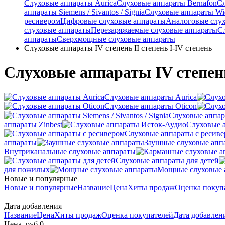
Слуховые аппараты Aurica
Слуховые аппараты Bernafon
С
аппараты Siemens / Sivantos / Signia
Слуховые аппараты Wi
ресивером
Цифровые слуховые аппараты
Аналоговые слу
слуховые аппараты
Перезаряжаемые слуховые аппараты
С
аппараты
Сверхмощные слуховые аппараты
Слуховые аппараты IV степень II степень I-IV степень
Слуховые аппараты IV степень
Слуховые аппараты Aurica
Слуховые аппараты Oticon
Слуховые аппарат
аппараты Zinbest
Слуховые 
Слуховые аппараты с ресив
аппараты
Заушные слуховые апп
Внутриканальные слуховые аппараты
Слуховые аппараты для детей
для пожилых
Мощные слуховые 
Новые и популярные
Новые и популярные
Название
Цена
Хиты продаж
Оценка покуп
Дата добавления
Название
Цена
Хиты продаж
Оценка покупателей
Дата добавле
Цена, руб.
0