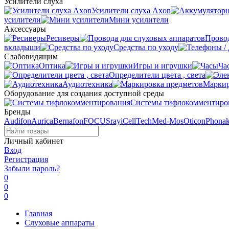
Усилители слуха
Усилители слуха Axon
усилители
Мини усилители
Аксессуары
Ресиверы
Провод
вкладыши
Средства по уходу
Слабовидящим
Оптика
Игры и игрушки
Ча
Определители цвета , света
Аудиотехника
Маркир
Оборудование для создания доступной среды
Системы тифлокомментиро
Бренды
Audifon
Aurica
Bernafon
FOCUSray
iCellTech
Med-Mos
Oticon
Phona
Личный кабинет
Вход
Регистрация
Забыли пароль?
0
0
0
Главная
Слуховые аппараты