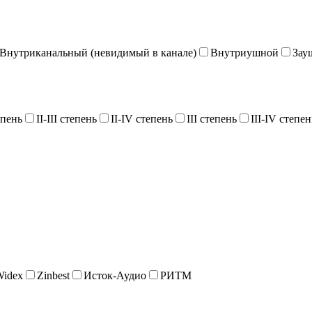
Внутриканальный (невидимый в канале)
Внутриушной
Зау
епень
II-III степень
II-IV степень
III степень
III-IV степен
Widex
Zinbest
Исток-Аудио
РИТМ