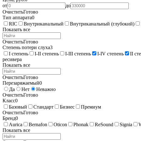
от
до
Очистить
Готово
Тип аппарата
0
RIC
Внутриканальный
Внутриканальный (глубокий)
Показать все
Очистить
Готово
Степень потери слуха
3
I степень
I-II степень
I-III степень
I-IV степень
II ст
ресивера
Показать все
Очистить
Готово
Перезаряжаемый
0
Да
Нет
Неважно
Очистить
Готово
Класс
0
Базовый
Стандарт
Бизнес
Премиум
Очистить
Готово
Бренд
0
Aurica
Bernafon
Oticon
Phonak
ReSound
Signia
Показать все