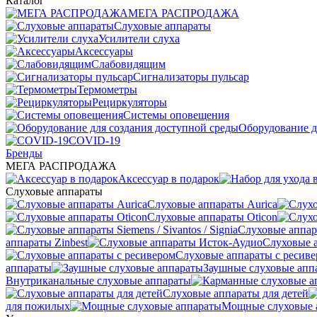
Каталог
МЕГА РАСПРОДАЖА
Слуховые аппараты
Усилители слуха
Аксессуары
Слабовидящим
Сигнализаторы пульсар
Термометры
Рециркуляторы
Cистемы оповещения
Оборудование д
COVID-19
Бренды
МЕГА РАСПРОДАЖА
Аксессуар в подарок
Слуховые аппараты
Слуховые аппараты Aurica
Слуховые аппараты Oticon
Слуховые аппарат
аппараты Zinbest
Слуховые 
Слуховые аппараты с ресив
аппараты
Заушные слуховые апп
Внутриканальные слуховые аппараты
Слуховые аппараты для детей
для пожилых
Мощные слуховые 