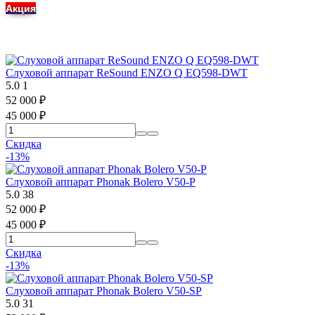
Акция
Слуховой аппарат ReSound ENZO Q EQ598-DWT
5.0
1
52 000
₽
45 000
₽
Скидка
-13%
Слуховой аппарат Phonak Bolero V50-P
5.0
38
52 000
₽
45 000
₽
Скидка
-13%
Слуховой аппарат Phonak Bolero V50-SP
5.0
31