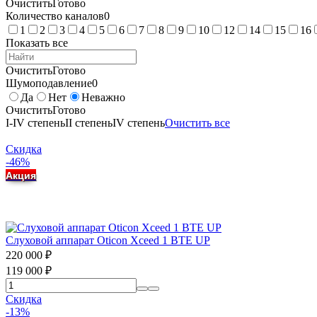
Очистить
Готово
Количество каналов
0
1
2
3
4
5
6
7
8
9
10
12
14
15
16
Показать все
Очистить
Готово
Шумоподавление
0
Да
Нет
Неважно
Очистить
Готово
I-IV степень
II степень
IV степень
Очистить все
Скидка
-46%
Акция
Слуховой аппарат Oticon Xceed 1 BTE UP
220 000
₽
119 000
₽
Скидка
-13%