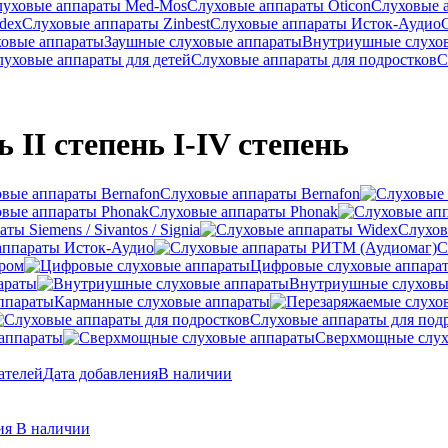
луховые аппараты Med-Mos
Слуховые аппараты Oticon
Слуховые 
dex
Слуховые аппараты Zinbest
Слуховые аппараты Исток-Аудио
ховые аппараты
Заушные слуховые аппараты
Внутриушные слухо
луховые аппараты для детей
Слуховые аппараты для подростков
С
 II степень I-IV степень
Слуховые аппараты Bernafon
Слуховые аппараты Phonak
ы Siemens / Sivantos / Signia
Слухов
аппараты Исток-Аудио
С
ером
Цифровые слуховые аппара
араты
Внутриушные слуховы
Карманные слуховые аппараты
Слуховые аппараты для под
аппараты
Сверхмощные слух
ателей
Дата добавления
В наличии
ния
В наличии