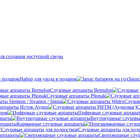
ля создания доступной среды
Набор для ухода в подарок
Запас
Слуховые аппараты Bernafon
Слуховые аппараты Phonak
ы Siemens / Sivantos / Signia
Слухов
аппараты Исток-Аудио
С
ером
Цифровые слуховые аппара
араты
Внутриушные слуховы
Карманные слуховые аппараты
Слуховые аппараты для под
аппараты
Сверхмощные слух