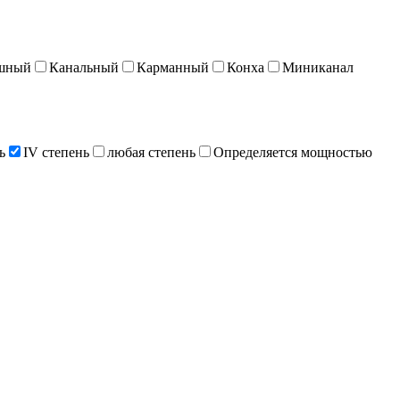
шный
Канальный
Карманный
Конха
Миниканал
ь
IV степень
любая степень
Определяется мощностью