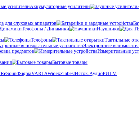
Аккумуляторные усилители
а для слуховых аппаратов
Ба
Телефоны / Динамики
Наушники
сы
Телефоны
Тактильные от
Электронные вспомогател
овка предметов
Измерительные уст
вания
Бытовые товары
k
ReSound
Signia
VARTA
Widex
Zinbest
Исток-Аудио
РИТМ