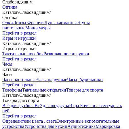
Слабовидящим
Оптика
Каталог
/
Слабовидящим
/
Оптика
Очки
Линзы Френеля
Лупы карманные
Лупы
настольные
Монокуляры
Перейти в раздел
Игры и игрушки
Каталог
/
Слабовидящим
/
Игры и игрушки
Тактильные пособия
Развивающие игрушки
Перейти в раздел
Часы
Каталог
/
Слабовидящим
/
Часы
Часы настольные
Часы наручные
Часы, будильники
Перейти в раздел
Телефоны
Тактильные открытки
Товары для спорта
Каталог
/
Слабовидящим
/
Товары для спорта
Всё для футбола
Всё для шоудауна
Игра Бочча и аксессуары к
ней
Перейти в раздел
Определители цвета , света
Электронные вспомогательные
устройства
Устройства для кухни
Аудиотехника
Маркировка