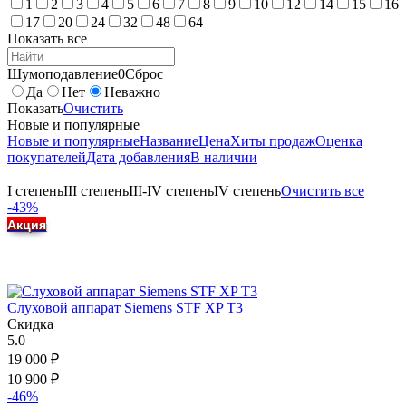
1
2
3
4
5
6
7
8
9
10
12
14
15
16
17
20
24
32
48
64
Показать все
Шумоподавление
0
Сброс
Да
Нет
Неважно
Показать
Очистить
Новые и популярные
Новые и популярные
Название
Цена
Хиты продаж
Оценка
покупателей
Дата добавления
В наличии
I степень
III степень
III-IV степень
IV степень
Очистить все
-43%
Акция
Слуховой аппарат Siemens STF XP T3
Скидка
5.0
19 000
₽
10 900
₽
-46%