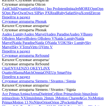
Каталог
/
Слуховые аппараты
/
Слуховые аппараты Oticon
Agil
Chili
Dynamo
Get
Hit
Ino / Ino Pro
Intent
Intiga
Jet
MORE
Opn
Opn
S
Opn Play
Own
Own SI
Play PX
Real
Ruby
Safari
Siya
Xceed
Zircon
Перейти в раздел
Слуховые аппараты Phonak
Каталог
/
Слуховые аппараты
/
Слуховые аппараты Phonak
Audeo Lumity
Audeo Marvel
Audeo Paradise
Audeo V
Baseo
Q
Bolero Marvel
Bolero Q
Bolero V
Naida Lumity
Naida
Marvel
Naida Paradise
Naida Q
Naida V
OK!
Sky Lumity
Sky
Marvel
Sky V
Terra
Virto Q
Virto V
Перейти в раздел
Слуховые аппараты ReSound
Каталог
/
Слуховые аппараты
/
Слуховые аппараты ReSound
Clip
ENYA
ENZO Q
KEY
LiNX
Quattro
Magna
Match
Omnia
ONE
Up Smart
Vea
Перейти в раздел
Слуховые аппараты Siemens / Sivantos / Signia
Каталог
/
Слуховые аппараты
/
Слуховые аппараты Siemens / Sivantos / Signia
Ace Primax
Amiga
Arena
Digitrim
Cellion Primax
Insio binax
Insio
primax
Insio NX
Intuis
Intuis 2
Intuis 3
Motion Charge&Go Nx
Motion
Primax
Motion 13 Nx
Nitro
Orion
Orion 2
Pockettio
Pure