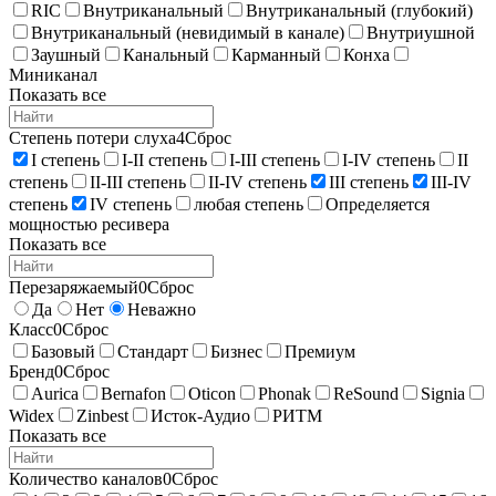
RIC
Внутриканальный
Внутриканальный (глубокий)
Внутриканальный (невидимый в канале)
Внутриушной
Заушный
Канальный
Карманный
Конха
Миниканал
Показать все
Степень потери слуха
4
Сброс
I степень
I-II степень
I-III степень
I-IV степень
II
степень
II-III степень
II-IV степень
III степень
III-IV
степень
IV степень
любая степень
Определяется
мощностью ресивера
Показать все
Перезаряжаемый
0
Сброс
Да
Нет
Неважно
Класс
0
Сброс
Базовый
Стандарт
Бизнес
Премиум
Бренд
0
Сброс
Aurica
Bernafon
Oticon
Phonak
ReSound
Signia
Widex
Zinbest
Исток-Аудио
РИТМ
Показать все
Количество каналов
0
Сброс