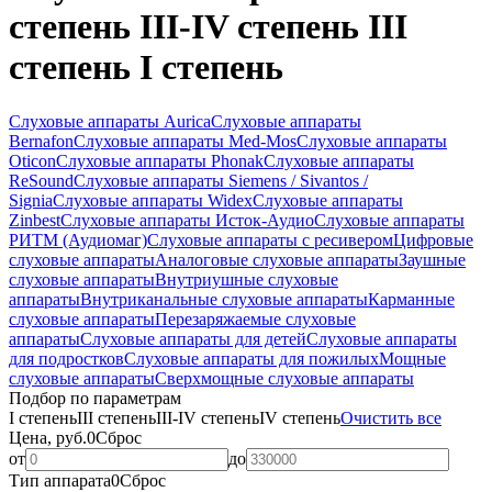
степень III-IV степень III
степень I степень
Слуховые аппараты Aurica
Слуховые аппараты
Bernafon
Слуховые аппараты Med-Mos
Слуховые аппараты
Oticon
Слуховые аппараты Phonak
Слуховые аппараты
ReSound
Слуховые аппараты Siemens / Sivantos /
Signia
Слуховые аппараты Widex
Слуховые аппараты
Zinbest
Слуховые аппараты Исток-Аудио
Слуховые аппараты
РИТМ (Аудиомаг)
Слуховые аппараты с ресивером
Цифровые
слуховые аппараты
Аналоговые слуховые аппараты
Заушные
слуховые аппараты
Внутриушные слуховые
аппараты
Внутриканальные слуховые аппараты
Карманные
слуховые аппараты
Перезаряжаемые слуховые
аппараты
Слуховые аппараты для детей
Слуховые аппараты
для подростков
Слуховые аппараты для пожилых
Мощные
слуховые аппараты
Сверхмощные слуховые аппараты
Подбор по параметрам
I степень
III степень
III-IV степень
IV степень
Очистить все
Цена, руб.
0
Сброс
от
до
Тип аппарата
0
Сброс