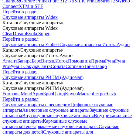
Charge&Go
Pure Primax
Pure 312 Nx
SILK Primax
Sirion 2
Styletto
Connect
XTM и STF
Перейти в раздел
Слуховые аппараты Widex
Каталог
/
Слуховые аппараты
/
Слуховые аппараты Widex
Clear
Dream
Evoke
Super
Перейти в раздел
Слуховые аппараты Zinbest
Слуховые аппараты Исток-Аудио
Каталог
/
Слуховые аппараты
/
Слуховые аппараты Исток-Аудио
Атлант
Багира
Барс
Витязь
Исток
Помощник
Прима
Руна
Руна
Pro
Руна L
Сакура
Санта
Соната
Сопрано
Тайм
Tango
Перейти в раздел
Слуховые аппараты РИТМ (Аудиомаг)
Каталог
/
Слуховые аппараты
/
Слуховые аппараты РИТМ (Аудиомаг)
Formanta
Mond
Ария
Бриз
Гранд
Круиз
Мастер
Ретро
Эльф
Перейти в раздел
Слуховые аппараты с ресивером
Цифровые слуховые
аппараты
Аналоговые слуховые аппараты
Заушные слуховые
аппараты
Внутриушные слуховые аппараты
Внутриканальные
слуховые аппараты
Карманные слуховые
аппараты
Перезаряжаемые слуховые аппараты
Слуховые
аппараты для детей
Слуховые аппараты для