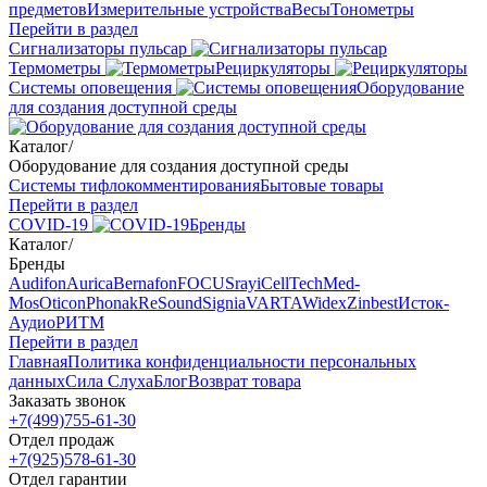
предметов
Измерительные устройства
Весы
Тонометры
Перейти в раздел
Сигнализаторы пульсар
Термометры
Рециркуляторы
Cистемы оповещения
Оборудование
для создания доступной среды
Каталог
/
Оборудование для создания доступной среды
Системы тифлокомментирования
Бытовые товары
Перейти в раздел
COVID-19
Бренды
Каталог
/
Бренды
Audifon
Aurica
Bernafon
FOCUSray
iCellTech
Med-
Mos
Oticon
Phonak
ReSound
Signia
VARTA
Widex
Zinbest
Исток-
Аудио
РИТМ
Перейти в раздел
Главная
Политика конфиденциальности персональных
данных
Сила Слуха
Блог
Возврат товара
Заказать звонок
+7(499)755-61-30
Отдел продаж
+7(925)578-61-30
Отдел гарантии