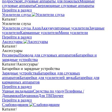
подростков
Слуховые аппараты для пожилых
Мощные
слуховые аппараты
Сверхмощные слуховые аппараты
Перейти в раздел
Усилители слуха
Каталог
/
Усилители слуха
Усилители слуха Axon
Аккумуляторные усилители
Заушные
усилители
Карманные усилители
Мини усилители
Перейти в раздел
Аксессуары
Каталог
/
Аксессуары
Ресиверы
Провода для слуховых аппаратов
Батарейки и
зарядные устройства
Каталог
/
Аксессуары
/
Батарейки и зарядные устройства
Зарядные устройства
Батарейки для слуховых
аппаратов
Батарейки для усилителей звука
Батарейки для
карманных аппаратов
Перейти в раздел
Ушные вкладыши
Средства по уходу
Телефоны /
Динамики
Наушники
Для ТВ
Прочее
Перейти в раздел
Слабовидящим
Каталог
/