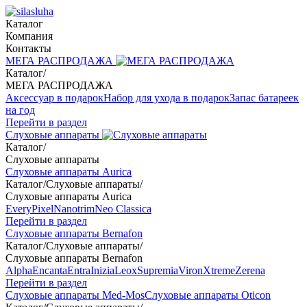
Каталог
Компания
Контакты
МЕГА РАСПРОДАЖА
Каталог
/
МЕГА РАСПРОДАЖА
Аксессуар в подарок
Набор для ухода в подарок
Запас батареек
на год
Перейти в раздел
Слуховые аппараты
Каталог
/
Слуховые аппараты
Слуховые аппараты Aurica
Каталог
/
Слуховые аппараты
/
Слуховые аппараты Aurica
Every
Pixel
Nanotrim
Neo Classica
Перейти в раздел
Слуховые аппараты Bernafon
Каталог
/
Слуховые аппараты
/
Слуховые аппараты Bernafon
Alpha
Encanta
Entra
Inizia
Leox
Supremia
Viron
Xtreme
Zerena
Перейти в раздел
Слуховые аппараты Med-Mos
Слуховые аппараты Oticon