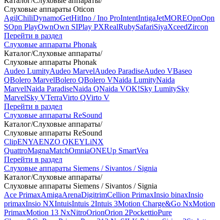
Каталог
/
Слуховые аппараты
/
Слуховые аппараты Oticon
Agil
Chili
Dynamo
Get
Hit
Ino / Ino Pro
Intent
Intiga
Jet
MORE
Opn
Opn
S
Opn Play
Own
Own SI
Play PX
Real
Ruby
Safari
Siya
Xceed
Zircon
Перейти в раздел
Слуховые аппараты Phonak
Каталог
/
Слуховые аппараты
/
Слуховые аппараты Phonak
Audeo Lumity
Audeo Marvel
Audeo Paradise
Audeo V
Baseo
Q
Bolero Marvel
Bolero Q
Bolero V
Naida Lumity
Naida
Marvel
Naida Paradise
Naida Q
Naida V
OK!
Sky Lumity
Sky
Marvel
Sky V
Terra
Virto Q
Virto V
Перейти в раздел
Слуховые аппараты ReSound
Каталог
/
Слуховые аппараты
/
Слуховые аппараты ReSound
Clip
ENYA
ENZO Q
KEY
LiNX
Quattro
Magna
Match
Omnia
ONE
Up Smart
Vea
Перейти в раздел
Слуховые аппараты Siemens / Sivantos / Signia
Каталог
/
Слуховые аппараты
/
Слуховые аппараты Siemens / Sivantos / Signia
Ace Primax
Amiga
Arena
Digitrim
Cellion Primax
Insio binax
Insio
primax
Insio NX
Intuis
Intuis 2
Intuis 3
Motion Charge&Go Nx
Motion
Primax
Motion 13 Nx
Nitro
Orion
Orion 2
Pockettio
Pure