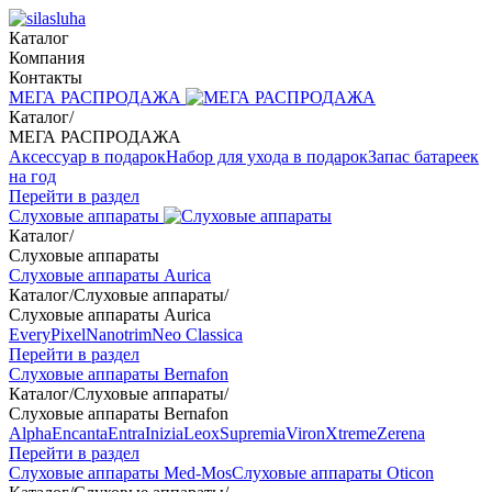
Каталог
Компания
Контакты
МЕГА РАСПРОДАЖА
Каталог
/
МЕГА РАСПРОДАЖА
Аксессуар в подарок
Набор для ухода в подарок
Запас батареек
на год
Перейти в раздел
Слуховые аппараты
Каталог
/
Слуховые аппараты
Слуховые аппараты Aurica
Каталог
/
Слуховые аппараты
/
Слуховые аппараты Aurica
Every
Pixel
Nanotrim
Neo Classica
Перейти в раздел
Слуховые аппараты Bernafon
Каталог
/
Слуховые аппараты
/
Слуховые аппараты Bernafon
Alpha
Encanta
Entra
Inizia
Leox
Supremia
Viron
Xtreme
Zerena
Перейти в раздел
Слуховые аппараты Med-Mos
Слуховые аппараты Oticon