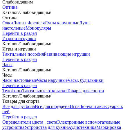
Слабовидящим
Оптика
Каталог
/
Слабовидящим
/
Оптика
Очки
Линзы Френеля
Лупы карманные
Лупы
настольные
Монокуляры
Перейти в раздел
Игры и игрушки
Каталог
/
Слабовидящим
/
Игры и игрушки
Тактильные пособия
Развивающие игрушки
Перейти в раздел
Часы
Каталог
/
Слабовидящим
/
Часы
Часы настольные
Часы наручные
Часы, будильники
Перейти в раздел
Телефоны
Тактильные открытки
Товары для спорта
Каталог
/
Слабовидящим
/
Товары для спорта
Всё для футбола
Всё для шоудауна
Игра Бочча и аксессуары к
ней
Перейти в раздел
Определители цвета , света
Электронные вспомогательные
устройства
Устройства для кухни
Аудиотехника
Маркировка