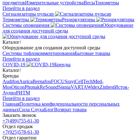
предметов
Измерительные устройства
Весы
Тонометры
Перейти в раздел
Сигнализаторы пульсар
Термометры
Рециркуляторы
Cистемы оповещения
Оборудование
для создания доступной среды
Каталог
/
Оборудование для создания доступной среды
Системы тифлокомментирования
Бытовые товары
Перейти в раздел
COVID-19
Бренды
Каталог
/
Бренды
Audifon
Aurica
Bernafon
FOCUSray
iCellTech
Med-
Mos
Oticon
Phonak
ReSound
Signia
VARTA
Widex
Zinbest
Исток-
Аудио
РИТМ
Перейти в раздел
Главная
Политика конфиденциальности персональных
данных
Сила Слуха
Блог
Возврат товара
Заказать звонок
+7(499)755-61-30
Отдел продаж
+7(925)578-61-30
Отдел гарантии