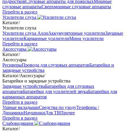
подростков
Слуховые аппараты для пожилых
Мощные
слуховые аппараты
Сверхмощные слуховые аппараты
Перейти в раздел
Усилители слуха
Каталог
/
Усилители слуха
Усилители слуха Axon
Аккумуляторные усилители
Заушные
усилители
Карманные усилители
Мини усилители
Перейти в раздел
Аксессуары
Каталог
/
Аксессуары
Ресиверы
Провода для слуховых аппаратов
Батарейки и
зарядные устройства
Каталог
/
Аксессуары
/
Батарейки и зарядные устройства
Зарядные устройства
Батарейки для слуховых
аппаратов
Батарейки для усилителей звука
Батарейки для
карманных аппаратов
Перейти в раздел
Ушные вкладыши
Средства по уходу
Телефоны /
Динамики
Наушники
Для ТВ
Прочее
Перейти в раздел
Слабовидящим
Каталог
/