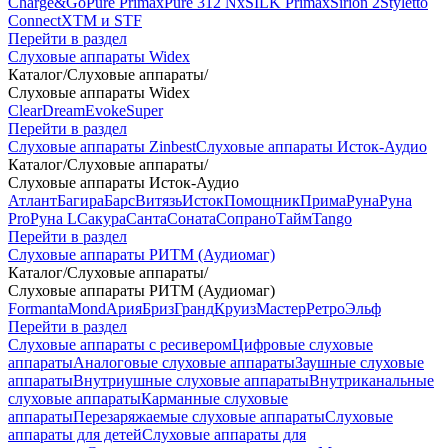
Charge&Go
Pure Primax
Pure 312 Nx
SILK Primax
Sirion 2
Styletto
Connect
XTM и STF
Перейти в раздел
Слуховые аппараты Widex
Каталог
/
Слуховые аппараты
/
Слуховые аппараты Widex
Clear
Dream
Evoke
Super
Перейти в раздел
Слуховые аппараты Zinbest
Слуховые аппараты Исток-Аудио
Каталог
/
Слуховые аппараты
/
Слуховые аппараты Исток-Аудио
Атлант
Багира
Барс
Витязь
Исток
Помощник
Прима
Руна
Руна
Pro
Руна L
Сакура
Санта
Соната
Сопрано
Тайм
Tango
Перейти в раздел
Слуховые аппараты РИТМ (Аудиомаг)
Каталог
/
Слуховые аппараты
/
Слуховые аппараты РИТМ (Аудиомаг)
Formanta
Mond
Ария
Бриз
Гранд
Круиз
Мастер
Ретро
Эльф
Перейти в раздел
Слуховые аппараты с ресивером
Цифровые слуховые
аппараты
Аналоговые слуховые аппараты
Заушные слуховые
аппараты
Внутриушные слуховые аппараты
Внутриканальные
слуховые аппараты
Карманные слуховые
аппараты
Перезаряжаемые слуховые аппараты
Слуховые
аппараты для детей
Слуховые аппараты для