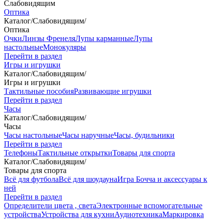
Слабовидящим
Оптика
Каталог
/
Слабовидящим
/
Оптика
Очки
Линзы Френеля
Лупы карманные
Лупы
настольные
Монокуляры
Перейти в раздел
Игры и игрушки
Каталог
/
Слабовидящим
/
Игры и игрушки
Тактильные пособия
Развивающие игрушки
Перейти в раздел
Часы
Каталог
/
Слабовидящим
/
Часы
Часы настольные
Часы наручные
Часы, будильники
Перейти в раздел
Телефоны
Тактильные открытки
Товары для спорта
Каталог
/
Слабовидящим
/
Товары для спорта
Всё для футбола
Всё для шоудауна
Игра Бочча и аксессуары к
ней
Перейти в раздел
Определители цвета , света
Электронные вспомогательные
устройства
Устройства для кухни
Аудиотехника
Маркировка