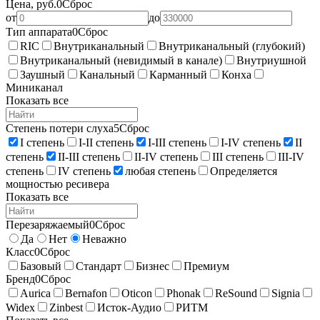
Цена, руб.
0
Сброс
от
до
Тип аппарата
0
Сброс
RIC
Внутриканальный
Внутриканальный (глубокий)
Внутриканальный (невидимый в канале)
Внутриушной
Заушный
Канальный
Карманный
Конха
Миниканал
Показать все
Степень потери слуха
5
Сброс
I степень
I-II степень
I-III степень
I-IV степень
II
степень
II-III степень
II-IV степень
III степень
III-IV
степень
IV степень
любая степень
Определяется
мощностью ресивера
Показать все
Перезаряжаемый
0
Сброс
Да
Нет
Неважно
Класс
0
Сброс
Базовый
Стандарт
Бизнес
Премиум
Бренд
0
Сброс
Aurica
Bernafon
Oticon
Phonak
ReSound
Signia
Widex
Zinbest
Исток-Аудио
РИТМ