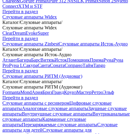
Charge&Go
Pure Primax
Pure 312 Nx
SILK Primax
Sirion 2
Styletto
Connect
XTM и STF
Перейти в раздел
Слуховые аппараты Widex
Каталог
/
Слуховые аппараты
/
Слуховые аппараты Widex
Clear
Dream
Evoke
Super
Перейти в раздел
Слуховые аппараты Zinbest
Слуховые аппараты Исток-Аудио
Каталог
/
Слуховые аппараты
/
Слуховые аппараты Исток-Аудио
Атлант
Багира
Барс
Витязь
Исток
Помощник
Прима
Руна
Руна
Pro
Руна L
Сакура
Санта
Соната
Сопрано
Тайм
Tango
Перейти в раздел
Слуховые аппараты РИТМ (Аудиомаг)
Каталог
/
Слуховые аппараты
/
Слуховые аппараты РИТМ (Аудиомаг)
Formanta
Mond
Ария
Бриз
Гранд
Круиз
Мастер
Ретро
Эльф
Перейти в раздел
Слуховые аппараты с ресивером
Цифровые слуховые
аппараты
Аналоговые слуховые аппараты
Заушные слуховые
аппараты
Внутриушные слуховые аппараты
Внутриканальные
слуховые аппараты
Карманные слуховые
аппараты
Перезаряжаемые слуховые аппараты
Слуховые
аппараты для детей
Слуховые аппараты для