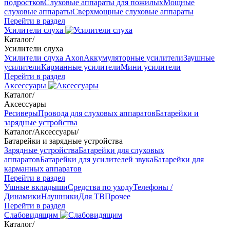
подростков
Слуховые аппараты для пожилых
Мощные
слуховые аппараты
Сверхмощные слуховые аппараты
Перейти в раздел
Усилители слуха
Каталог
/
Усилители слуха
Усилители слуха Axon
Аккумуляторные усилители
Заушные
усилители
Карманные усилители
Мини усилители
Перейти в раздел
Аксессуары
Каталог
/
Аксессуары
Ресиверы
Провода для слуховых аппаратов
Батарейки и
зарядные устройства
Каталог
/
Аксессуары
/
Батарейки и зарядные устройства
Зарядные устройства
Батарейки для слуховых
аппаратов
Батарейки для усилителей звука
Батарейки для
карманных аппаратов
Перейти в раздел
Ушные вкладыши
Средства по уходу
Телефоны /
Динамики
Наушники
Для ТВ
Прочее
Перейти в раздел
Слабовидящим
Каталог
/