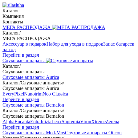
Каталог
Компания
Контакты
МЕГА РАСПРОДАЖА
Каталог
/
МЕГА РАСПРОДАЖА
Аксессуар в подарок
Набор для ухода в подарок
Запас батареек
на год
Перейти в раздел
Слуховые аппараты
Каталог
/
Слуховые аппараты
Слуховые аппараты Aurica
Каталог
/
Слуховые аппараты
/
Слуховые аппараты Aurica
Every
Pixel
Nanotrim
Neo Classica
Перейти в раздел
Слуховые аппараты Bernafon
Каталог
/
Слуховые аппараты
/
Слуховые аппараты Bernafon
Alpha
Encanta
Entra
Inizia
Leox
Supremia
Viron
Xtreme
Zerena
Перейти в раздел
Слуховые аппараты Med-Mos
Слуховые аппараты Oticon