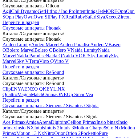
Каталог
/
Слуховые аппараты
/
Слуховые аппараты Oticon
Agil
Chili
Dynamo
Get
Hit
Ino / Ino Pro
Intent
Intiga
Jet
MORE
Opn
Opn
S
Opn Play
Own
Own SI
Play PX
Real
Ruby
Safari
Siya
Xceed
Zircon
Перейти в раздел
Слуховые аппараты Phonak
Каталог
/
Слуховые аппараты
/
Слуховые аппараты Phonak
Audeo Lumity
Audeo Marvel
Audeo Paradise
Audeo V
Baseo
Q
Bolero Marvel
Bolero Q
Bolero V
Naida Lumity
Naida
Marvel
Naida Paradise
Naida Q
Naida V
OK!
Sky Lumity
Sky
Marvel
Sky V
Terra
Virto Q
Virto V
Перейти в раздел
Слуховые аппараты ReSound
Каталог
/
Слуховые аппараты
/
Слуховые аппараты ReSound
Clip
ENYA
ENZO Q
KEY
LiNX
Quattro
Magna
Match
Omnia
ONE
Up Smart
Vea
Перейти в раздел
Слуховые аппараты Siemens / Sivantos / Signia
Каталог
/
Слуховые аппараты
/
Слуховые аппараты Siemens / Sivantos / Signia
Ace Primax
Amiga
Arena
Digitrim
Cellion Primax
Insio binax
Insio
primax
Insio NX
Intuis
Intuis 2
Intuis 3
Motion Charge&Go Nx
Motion
Primax
Motion 13 Nx
Nitro
Orion
Orion 2
Pockettio
Pure