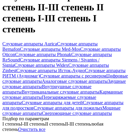
степень II-III степень II
степень I-III степень I
степень
Слуховые аппараты Aurica
Слуховые аппараты
Bernafon
Слуховые аппараты Med-Mos
Слуховые аппараты
Oticon
Слуховые аппараты Phonak
Слуховые аппараты
ReSound
Слуховые аппараты Siemens / Sivantos /
Signia
Слуховые аппараты Widex
Слуховые аппараты
Zinbest
Слуховые аппараты Исток-Аудио
Слуховые аппараты
РИТМ (Аудиомаг)
Слуховые аппараты с ресивером
Цифровые
слуховые аппараты
Аналоговые слуховые аппараты
Заушные
слуховые аппараты
Внутриушные слуховые
аппараты
Внутриканальные слуховые аппараты
Карманные
слуховые аппараты
Перезаряжаемые слуховые
аппараты
Слуховые аппараты для детей
Слуховые аппараты
для подростков
Слуховые аппараты для пожилых
Мощные
слуховые аппараты
Сверхмощные слуховые аппараты
Подбор по параметрам
I степень
I-III степень
II степень
II-III степень
любая
степень
Очистить все