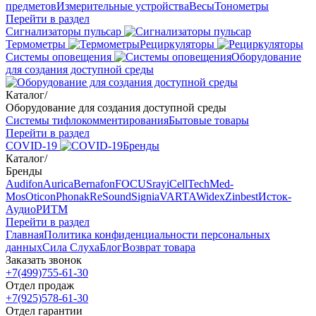
предметов
Измерительные устройства
Весы
Тонометры
Перейти в раздел
Сигнализаторы пульсар
Термометры
Рециркуляторы
Cистемы оповещения
Оборудование
для создания доступной среды
Каталог
/
Оборудование для создания доступной среды
Системы тифлокомментирования
Бытовые товары
Перейти в раздел
COVID-19
Бренды
Каталог
/
Бренды
Audifon
Aurica
Bernafon
FOCUSray
iCellTech
Med-
Mos
Oticon
Phonak
ReSound
Signia
VARTA
Widex
Zinbest
Исток-
Аудио
РИТМ
Перейти в раздел
Главная
Политика конфиденциальности персональных
данных
Сила Слуха
Блог
Возврат товара
Заказать звонок
+7(499)755-61-30
Отдел продаж
+7(925)578-61-30
Отдел гарантии