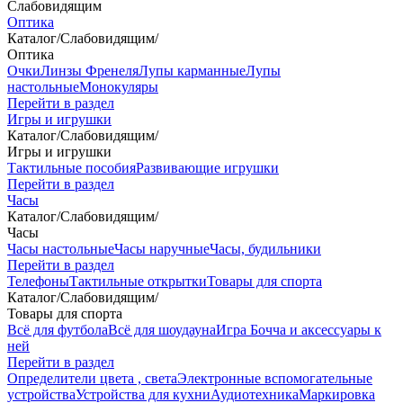
Слабовидящим
Оптика
Каталог
/
Слабовидящим
/
Оптика
Очки
Линзы Френеля
Лупы карманные
Лупы
настольные
Монокуляры
Перейти в раздел
Игры и игрушки
Каталог
/
Слабовидящим
/
Игры и игрушки
Тактильные пособия
Развивающие игрушки
Перейти в раздел
Часы
Каталог
/
Слабовидящим
/
Часы
Часы настольные
Часы наручные
Часы, будильники
Перейти в раздел
Телефоны
Тактильные открытки
Товары для спорта
Каталог
/
Слабовидящим
/
Товары для спорта
Всё для футбола
Всё для шоудауна
Игра Бочча и аксессуары к
ней
Перейти в раздел
Определители цвета , света
Электронные вспомогательные
устройства
Устройства для кухни
Аудиотехника
Маркировка