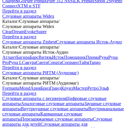
Charge&Go
Pure Primax
Pure 312 Nx
SILK Primax
Sirion 2
Styletto
Connect
XTM и STF
Перейти в раздел
Слуховые аппараты Widex
Каталог
/
Слуховые аппараты
/
Слуховые аппараты Widex
Clear
Dream
Evoke
Super
Перейти в раздел
Слуховые аппараты Zinbest
Слуховые аппараты Исток-Аудио
Каталог
/
Слуховые аппараты
/
Слуховые аппараты Исток-Аудио
Атлант
Багира
Барс
Витязь
Исток
Помощник
Прима
Руна
Руна
Pro
Руна L
Сакура
Санта
Соната
Сопрано
Тайм
Tango
Перейти в раздел
Слуховые аппараты РИТМ (Аудиомаг)
Каталог
/
Слуховые аппараты
/
Слуховые аппараты РИТМ (Аудиомаг)
Formanta
Mond
Ария
Бриз
Гранд
Круиз
Мастер
Ретро
Эльф
Перейти в раздел
Слуховые аппараты с ресивером
Цифровые слуховые
аппараты
Аналоговые слуховые аппараты
Заушные слуховые
аппараты
Внутриушные слуховые аппараты
Внутриканальные
слуховые аппараты
Карманные слуховые
аппараты
Перезаряжаемые слуховые аппараты
Слуховые
аппараты для детей
Слуховые аппараты для