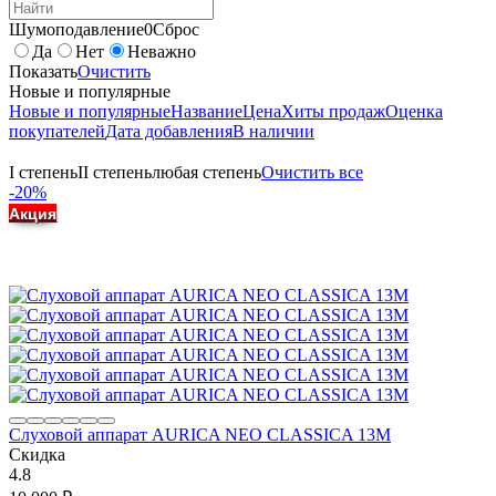
Шумоподавление
0
Сброс
Да
Нет
Неважно
Показать
Очистить
Новые и популярные
Новые и популярные
Название
Цена
Хиты продаж
Оценка
покупателей
Дата добавления
В наличии
I степень
II степень
любая степень
Очистить все
-20%
Акция
Слуховой аппарат AURICA NEO CLASSICA 13M
Скидка
4.8