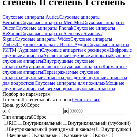
степень II степень I степень
Слуховые аппараты Aurica
Слуховые аппараты
Bernafon
Слуховые аппараты Med-Mos
Слуховые аппараты
Oticon
Слуховые аппараты Phonak
Слуховые аппараты
ReSound
Слуховые аппараты Siemens / Sivantos /
Signia
Слуховые аппараты Widex
Слуховые аппараты
Zinbest
Слуховые аппараты Исток-Аудио
Слуховые аппараты
РИТМ (Аудиомаг)
Слуховые аппараты с ресивером
Цифровые
слуховые аппараты
Аналоговые слуховые аппараты
Заушные
слуховые аппараты
Внутриушные слуховые
аппараты
Внутриканальные слуховые аппараты
Карманные
слуховые аппараты
Перезаряжаемые слуховые
аппараты
Слуховые аппараты для детей
Слуховые аппараты
для подростков
Слуховые аппараты для пожилых
Мощные
слуховые аппараты
Сверхмощные слуховые аппараты
Подбор по параметрам
I степень
II степень
любая степень
Очистить все
Цена, руб.
0
Сброс
от
до
Тип аппарата
0
Сброс
RIC
Внутриканальный
Внутриканальный (глубокий)
Внутриканальный (невидимый в канале)
Внутриушной
Заушный
Канальный
Карманный
Конха