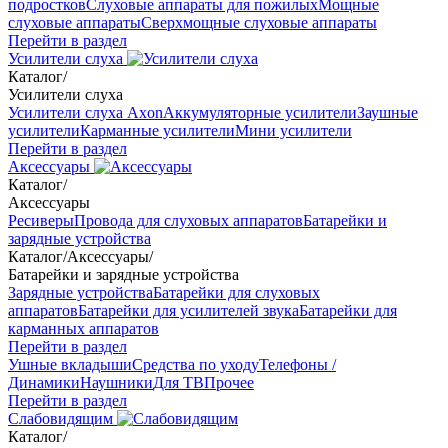
подростков
Слуховые аппараты для пожилых
Мощные
слуховые аппараты
Сверхмощные слуховые аппараты
Перейти в раздел
Усилители слуха
Каталог
/
Усилители слуха
Усилители слуха Axon
Аккумуляторные усилители
Заушные
усилители
Карманные усилители
Мини усилители
Перейти в раздел
Аксессуары
Каталог
/
Аксессуары
Ресиверы
Провода для слуховых аппаратов
Батарейки и
зарядные устройства
Каталог
/
Аксессуары
/
Батарейки и зарядные устройства
Зарядные устройства
Батарейки для слуховых
аппаратов
Батарейки для усилителей звука
Батарейки для
карманных аппаратов
Перейти в раздел
Ушные вкладыши
Средства по уходу
Телефоны /
Динамики
Наушники
Для ТВ
Прочее
Перейти в раздел
Слабовидящим
Каталог
/