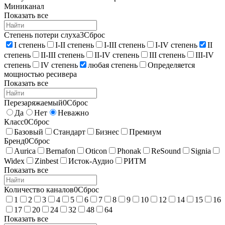
Миниканал
Показать все
Степень потери слуха
3
Сброс
I степень
I-II степень
I-III степень
I-IV степень
II
степень
II-III степень
II-IV степень
III степень
III-IV
степень
IV степень
любая степень
Определяется
мощностью ресивера
Показать все
Перезаряжаемый
0
Сброс
Да
Нет
Неважно
Класс
0
Сброс
Базовый
Стандарт
Бизнес
Премиум
Бренд
0
Сброс
Aurica
Bernafon
Oticon
Phonak
ReSound
Signia
Widex
Zinbest
Исток-Аудио
РИТМ
Показать все
Количество каналов
0
Сброс
1
2
3
4
5
6
7
8
9
10
12
14
15
16
17
20
24
32
48
64
Показать все