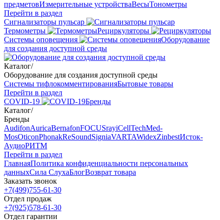
предметов
Измерительные устройства
Весы
Тонометры
Перейти в раздел
Сигнализаторы пульсар
Термометры
Рециркуляторы
Cистемы оповещения
Оборудование
для создания доступной среды
Каталог
/
Оборудование для создания доступной среды
Системы тифлокомментирования
Бытовые товары
Перейти в раздел
COVID-19
Бренды
Каталог
/
Бренды
Audifon
Aurica
Bernafon
FOCUSray
iCellTech
Med-
Mos
Oticon
Phonak
ReSound
Signia
VARTA
Widex
Zinbest
Исток-
Аудио
РИТМ
Перейти в раздел
Главная
Политика конфиденциальности персональных
данных
Сила Слуха
Блог
Возврат товара
Заказать звонок
+7(499)755-61-30
Отдел продаж
+7(925)578-61-30
Отдел гарантии