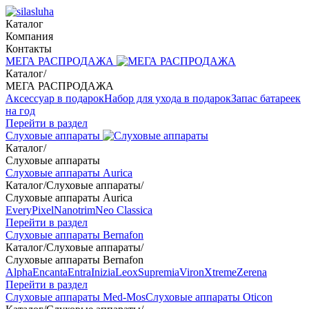
Каталог
Компания
Контакты
МЕГА РАСПРОДАЖА
Каталог
/
МЕГА РАСПРОДАЖА
Аксессуар в подарок
Набор для ухода в подарок
Запас батареек
на год
Перейти в раздел
Слуховые аппараты
Каталог
/
Слуховые аппараты
Слуховые аппараты Aurica
Каталог
/
Слуховые аппараты
/
Слуховые аппараты Aurica
Every
Pixel
Nanotrim
Neo Classica
Перейти в раздел
Слуховые аппараты Bernafon
Каталог
/
Слуховые аппараты
/
Слуховые аппараты Bernafon
Alpha
Encanta
Entra
Inizia
Leox
Supremia
Viron
Xtreme
Zerena
Перейти в раздел
Слуховые аппараты Med-Mos
Слуховые аппараты Oticon