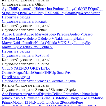
Каталог
/
Слуховые аппараты
/
Слуховые аппараты Oticon
Agil
Chili
Dynamo
Get
Hit
Ino / Ino Pro
Intent
Intiga
Jet
MORE
Opn
Opn
S
Opn Play
Own
Own SI
Play PX
Real
Ruby
Safari
Siya
Xceed
Zircon
Перейти в раздел
Слуховые аппараты Phonak
Каталог
/
Слуховые аппараты
/
Слуховые аппараты Phonak
Audeo Lumity
Audeo Marvel
Audeo Paradise
Audeo V
Baseo
Q
Bolero Marvel
Bolero Q
Bolero V
Naida Lumity
Naida
Marvel
Naida Paradise
Naida Q
Naida V
OK!
Sky Lumity
Sky
Marvel
Sky V
Terra
Virto Q
Virto V
Перейти в раздел
Слуховые аппараты ReSound
Каталог
/
Слуховые аппараты
/
Слуховые аппараты ReSound
Clip
ENYA
ENZO Q
KEY
LiNX
Quattro
Magna
Match
Omnia
ONE
Up Smart
Vea
Перейти в раздел
Слуховые аппараты Siemens / Sivantos / Signia
Каталог
/
Слуховые аппараты
/
Слуховые аппараты Siemens / Sivantos / Signia
Ace Primax
Amiga
Arena
Digitrim
Cellion Primax
Insio binax
Insio
primax
Insio NX
Intuis
Intuis 2
Intuis 3
Motion Charge&Go Nx
Motion
Primax
Motion 13 Nx
Nitro
Orion
Orion 2
Pockettio
Pure