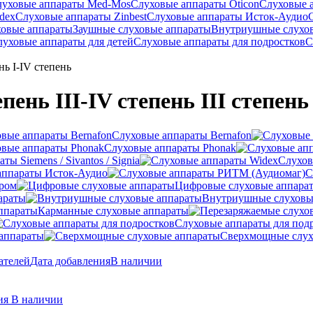
луховые аппараты Med-Mos
Слуховые аппараты Oticon
Слуховые 
dex
Слуховые аппараты Zinbest
Слуховые аппараты Исток-Аудио
ховые аппараты
Заушные слуховые аппараты
Внутриушные слухо
луховые аппараты для детей
Слуховые аппараты для подростков
С
нь I-IV степень
нь III-IV степень III степень 
Слуховые аппараты Bernafon
Слуховые аппараты Phonak
ы Siemens / Sivantos / Signia
Слухов
аппараты Исток-Аудио
С
ером
Цифровые слуховые аппара
араты
Внутриушные слуховы
Карманные слуховые аппараты
Слуховые аппараты для под
аппараты
Сверхмощные слух
ателей
Дата добавления
В наличии
ния
В наличии