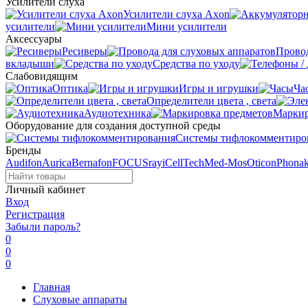
Усилители слуха
Усилители слуха Axon
усилители
Мини усилители
Аксессуары
Ресиверы
Провод
вкладыши
Средства по уходу
Слабовидящим
Оптика
Игры и игрушки
Ча
Определители цвета , света
Аудиотехника
Маркир
Оборудование для создания доступной среды
Системы тифлокомментиро
Бренды
Audifon
Aurica
Bernafon
FOCUSray
iCellTech
Med-Mos
Oticon
Phona
Личный кабинет
Вход
Регистрация
Забыли пароль?
0
0
0
Главная
Слуховые аппараты