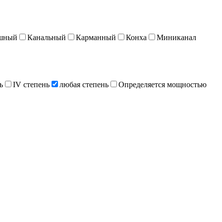
шный
Канальный
Карманный
Конха
Миниканал
ь
IV степень
любая степень
Определяется мощностью