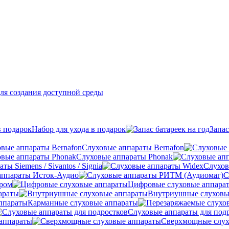
ля создания доступной среды
Набор для ухода в подарок
Запас
Слуховые аппараты Bernafon
Слуховые аппараты Phonak
ы Siemens / Sivantos / Signia
Слухов
аппараты Исток-Аудио
С
ером
Цифровые слуховые аппара
араты
Внутриушные слуховы
Карманные слуховые аппараты
Слуховые аппараты для под
аппараты
Сверхмощные слух