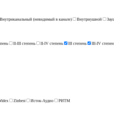
Внутриканальный (невидимый в канале)
Внутриушной
Зау
епень
II-III степень
II-IV степень
III степень
III-IV степен
Widex
Zinbest
Исток-Аудио
РИТМ