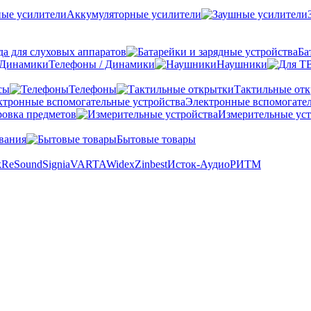
Аккумуляторные усилители
а для слуховых аппаратов
Ба
Телефоны / Динамики
Наушники
сы
Телефоны
Тактильные от
Электронные вспомогател
овка предметов
Измерительные уст
вания
Бытовые товары
k
ReSound
Signia
VARTA
Widex
Zinbest
Исток-Аудио
РИТМ