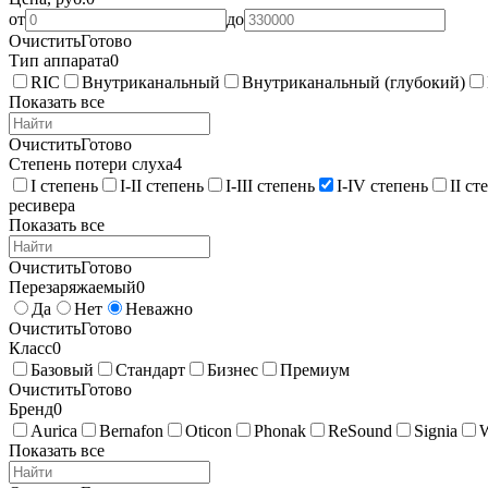
от
до
Очистить
Готово
Тип аппарата
0
RIC
Внутриканальный
Внутриканальный (глубокий)
Показать все
Очистить
Готово
Степень потери слуха
4
I степень
I-II степень
I-III степень
I-IV степень
II ст
ресивера
Показать все
Очистить
Готово
Перезаряжаемый
0
Да
Нет
Неважно
Очистить
Готово
Класс
0
Базовый
Стандарт
Бизнес
Премиум
Очистить
Готово
Бренд
0
Aurica
Bernafon
Oticon
Phonak
ReSound
Signia
Показать все