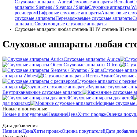
Слуховые аппараты Aurica
Слуховые аппараты Bernafon
С
аппараты Siemens / Sivantos / Signia
Слуховые аппараты Wi
ресивером
Цифровые слуховые аппараты
Аналоговые слу
слуховые аппараты
Перезаряжаемые слуховые аппараты
С
аппараты
Сверхмощные слуховые аппараты
Слуховые аппараты любая степень III-IV степень III степе
Слуховые аппараты любая степе
Слуховые аппараты Aurica
Слуховые аппараты Oticon
Слуховые аппарат
аппараты Zinbest
Слуховые 
Слуховые аппараты с ресив
аппараты
Заушные слуховые апп
Внутриканальные слуховые аппараты
Слуховые аппараты для детей
для пожилых
Мощные слуховые 
Новые и популярные
Новые и популярные
Название
Цена
Хиты продаж
Оценка покуп
Дата добавления
Название
Цена
Хиты продаж
Оценка покупателей
Дата добавле
Цена, руб.
0