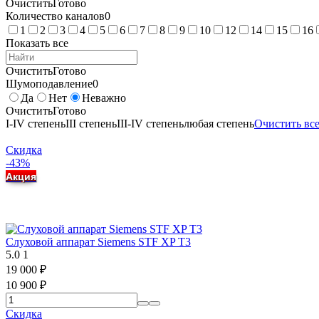
Очистить
Готово
Количество каналов
0
1
2
3
4
5
6
7
8
9
10
12
14
15
16
Показать все
Очистить
Готово
Шумоподавление
0
Да
Нет
Неважно
Очистить
Готово
I-IV степень
III степень
III-IV степень
любая степень
Очистить вс
Скидка
-43%
Акция
Слуховой аппарат Siemens STF XP T3
5.0
1
19 000
₽
10 900
₽
Скидка