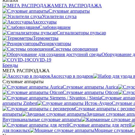
Каталог
МЕГА РАСПРОДАЖА
Слуховые аппараты
Усилители слуха
Аксессуары
Слабовидящим
Сигнализаторы пульсар
Термометры
Рециркуляторы
Cистемы оповещения
Оборудование д
COVID-19
Бренды
МЕГА РАСПРОДАЖА
Аксессуар в подарок
Слуховые аппараты
Слуховые аппараты Aurica
Слуховые аппараты Oticon
Слуховые аппарат
аппараты Zinbest
Слуховые 
Слуховые аппараты с ресив
аппараты
Заушные слуховые апп
Внутриканальные слуховые аппараты
Слуховые аппараты для детей
для пожилых
Мощные слуховые 