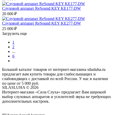
Слуховой аппарат ReSound KEY KE177-DW
20 000
₽
Слуховой аппарат ReSound KEY KE277-DW
25 000
₽
Загрузить еще
1
2
...
6
Большой каталог товаров от интернет-магазина silasluha.ru
предлагает вам купить товары для слабослышащих и
слабовидящих с доставкой по всей России. У нас в наличии
по цене от 5 000 руб.
SILASLUHA
© 2026
Интернет-магазин «Сила Слуха» предлагает Вам широкий
выбор слуховых аппаратов и усилителей звука не требующих
дополнительных настроек.
ИП Калугин Алексей Андреевич