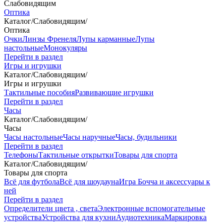
Слабовидящим
Оптика
Каталог
/
Слабовидящим
/
Оптика
Очки
Линзы Френеля
Лупы карманные
Лупы
настольные
Монокуляры
Перейти в раздел
Игры и игрушки
Каталог
/
Слабовидящим
/
Игры и игрушки
Тактильные пособия
Развивающие игрушки
Перейти в раздел
Часы
Каталог
/
Слабовидящим
/
Часы
Часы настольные
Часы наручные
Часы, будильники
Перейти в раздел
Телефоны
Тактильные открытки
Товары для спорта
Каталог
/
Слабовидящим
/
Товары для спорта
Всё для футбола
Всё для шоудауна
Игра Бочча и аксессуары к
ней
Перейти в раздел
Определители цвета , света
Электронные вспомогательные
устройства
Устройства для кухни
Аудиотехника
Маркировка