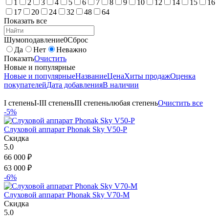
1
2
3
4
5
6
7
8
9
10
12
14
15
16
17
20
24
32
48
64
Показать все
Шумоподавление
0
Сброс
Да
Нет
Неважно
Показать
Очистить
Новые и популярные
Новые и популярные
Название
Цена
Хиты продаж
Оценка
покупателей
Дата добавления
В наличии
I степень
I-III степень
III степень
любая степень
Очистить все
-5%
Слуховой аппарат Phonak Sky V50-P
Скидка
5.0
66 000
₽
63 000
₽
-6%
Слуховой аппарат Phonak Sky V70-M
Скидка
5.0