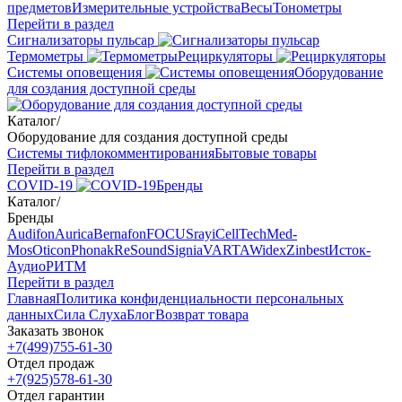
предметов
Измерительные устройства
Весы
Тонометры
Перейти в раздел
Сигнализаторы пульсар
Термометры
Рециркуляторы
Cистемы оповещения
Оборудование
для создания доступной среды
Каталог
/
Оборудование для создания доступной среды
Системы тифлокомментирования
Бытовые товары
Перейти в раздел
COVID-19
Бренды
Каталог
/
Бренды
Audifon
Aurica
Bernafon
FOCUSray
iCellTech
Med-
Mos
Oticon
Phonak
ReSound
Signia
VARTA
Widex
Zinbest
Исток-
Аудио
РИТМ
Перейти в раздел
Главная
Политика конфиденциальности персональных
данных
Сила Слуха
Блог
Возврат товара
Заказать звонок
+7(499)755-61-30
Отдел продаж
+7(925)578-61-30
Отдел гарантии