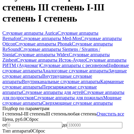
степень III степень I-III
степень I степень
Слуховые аппараты Aurica
Слуховые аппараты
Bernafon
Слуховые аппараты Med-Mos
Слуховые аппараты
Oticon
Слуховые аппараты Phonak
Слуховые аппараты
ReSound
Слуховые аппараты Siemens / Sivantos /
Signia
Слуховые аппараты Widex
Слуховые аппараты
Zinbest
Слуховые аппараты Исток-Аудио
Слуховые аппараты
РИТМ (Аудиомаг)
Слуховые аппараты с ресивером
Цифровые
слуховые аппараты
Аналоговые слуховые аппараты
Заушные
слуховые аппараты
Внутриушные слуховые
аппараты
Внутриканальные слуховые аппараты
Карманные
слуховые аппараты
Перезаряжаемые слуховые
аппараты
Слуховые аппараты для детей
Слуховые аппараты
для подростков
Слуховые аппараты для пожилых
Мощные
слуховые аппараты
Сверхмощные слуховые аппараты
Подбор по параметрам
I степень
I-III степень
III степень
любая степень
Очистить все
Цена, руб.
0
Сброс
от
до
Тип аппарата
0
Сброс