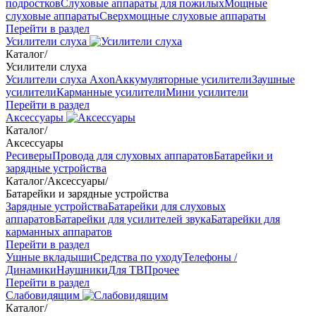
подростков
Слуховые аппараты для пожилых
Мощные
слуховые аппараты
Сверхмощные слуховые аппараты
Перейти в раздел
Усилители слуха
Каталог
/
Усилители слуха
Усилители слуха Axon
Аккумуляторные усилители
Заушные
усилители
Карманные усилители
Мини усилители
Перейти в раздел
Аксессуары
Каталог
/
Аксессуары
Ресиверы
Провода для слуховых аппаратов
Батарейки и
зарядные устройства
Каталог
/
Аксессуары
/
Батарейки и зарядные устройства
Зарядные устройства
Батарейки для слуховых
аппаратов
Батарейки для усилителей звука
Батарейки для
карманных аппаратов
Перейти в раздел
Ушные вкладыши
Средства по уходу
Телефоны /
Динамики
Наушники
Для ТВ
Прочее
Перейти в раздел
Слабовидящим
Каталог
/