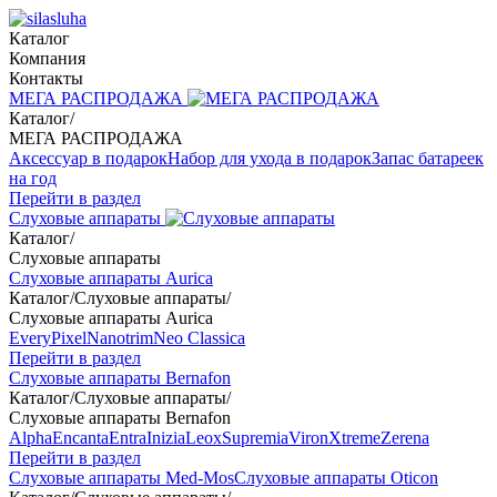
Каталог
Компания
Контакты
МЕГА РАСПРОДАЖА
Каталог
/
МЕГА РАСПРОДАЖА
Аксессуар в подарок
Набор для ухода в подарок
Запас батареек
на год
Перейти в раздел
Слуховые аппараты
Каталог
/
Слуховые аппараты
Слуховые аппараты Aurica
Каталог
/
Слуховые аппараты
/
Слуховые аппараты Aurica
Every
Pixel
Nanotrim
Neo Classica
Перейти в раздел
Слуховые аппараты Bernafon
Каталог
/
Слуховые аппараты
/
Слуховые аппараты Bernafon
Alpha
Encanta
Entra
Inizia
Leox
Supremia
Viron
Xtreme
Zerena
Перейти в раздел
Слуховые аппараты Med-Mos
Слуховые аппараты Oticon