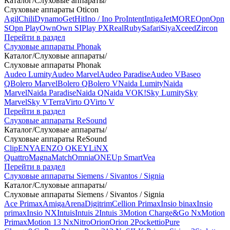
Каталог
/
Слуховые аппараты
/
Слуховые аппараты Oticon
Agil
Chili
Dynamo
Get
Hit
Ino / Ino Pro
Intent
Intiga
Jet
MORE
Opn
Opn
S
Opn Play
Own
Own SI
Play PX
Real
Ruby
Safari
Siya
Xceed
Zircon
Перейти в раздел
Слуховые аппараты Phonak
Каталог
/
Слуховые аппараты
/
Слуховые аппараты Phonak
Audeo Lumity
Audeo Marvel
Audeo Paradise
Audeo V
Baseo
Q
Bolero Marvel
Bolero Q
Bolero V
Naida Lumity
Naida
Marvel
Naida Paradise
Naida Q
Naida V
OK!
Sky Lumity
Sky
Marvel
Sky V
Terra
Virto Q
Virto V
Перейти в раздел
Слуховые аппараты ReSound
Каталог
/
Слуховые аппараты
/
Слуховые аппараты ReSound
Clip
ENYA
ENZO Q
KEY
LiNX
Quattro
Magna
Match
Omnia
ONE
Up Smart
Vea
Перейти в раздел
Слуховые аппараты Siemens / Sivantos / Signia
Каталог
/
Слуховые аппараты
/
Слуховые аппараты Siemens / Sivantos / Signia
Ace Primax
Amiga
Arena
Digitrim
Cellion Primax
Insio binax
Insio
primax
Insio NX
Intuis
Intuis 2
Intuis 3
Motion Charge&Go Nx
Motion
Primax
Motion 13 Nx
Nitro
Orion
Orion 2
Pockettio
Pure