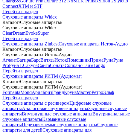
Charge&Go
Pure Primax
Pure 312 Nx
SILK Primax
Sirion 2
Styletto
Connect
XTM и STF
Перейти в раздел
Слуховые аппараты Widex
Каталог
/
Слуховые аппараты
/
Слуховые аппараты Widex
Clear
Dream
Evoke
Super
Перейти в раздел
Слуховые аппараты Zinbest
Слуховые аппараты Исток-Аудио
Каталог
/
Слуховые аппараты
/
Слуховые аппараты Исток-Аудио
Атлант
Багира
Барс
Витязь
Исток
Помощник
Прима
Руна
Руна
Pro
Руна L
Сакура
Санта
Соната
Сопрано
Тайм
Tango
Перейти в раздел
Слуховые аппараты РИТМ (Аудиомаг)
Каталог
/
Слуховые аппараты
/
Слуховые аппараты РИТМ (Аудиомаг)
Formanta
Mond
Ария
Бриз
Гранд
Круиз
Мастер
Ретро
Эльф
Перейти в раздел
Слуховые аппараты с ресивером
Цифровые слуховые
аппараты
Аналоговые слуховые аппараты
Заушные слуховые
аппараты
Внутриушные слуховые аппараты
Внутриканальные
слуховые аппараты
Карманные слуховые
аппараты
Перезаряжаемые слуховые аппараты
Слуховые
аппараты для детей
Слуховые аппараты для