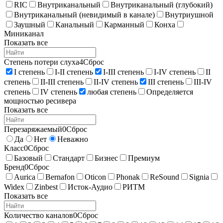
RIC
Внутриканальный
Внутриканальный (глубокий)
Внутриканальный (невидимый в канале)
Внутриушной
Заушный
Канальный
Карманный
Конха
Миниканал
Показать все
Степень потери слуха
4
Сброс
I степень
I-II степень
I-III степень
I-IV степень
II
степень
II-III степень
II-IV степень
III степень
III-IV
степень
IV степень
любая степень
Определяется
мощностью ресивера
Показать все
Перезаряжаемый
0
Сброс
Да
Нет
Неважно
Класс
0
Сброс
Базовый
Стандарт
Бизнес
Премиум
Бренд
0
Сброс
Aurica
Bernafon
Oticon
Phonak
ReSound
Signia
Widex
Zinbest
Исток-Аудио
РИТМ
Показать все
Количество каналов
0
Сброс