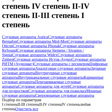
степень IV степень II-IV
степень II-III степень I
степень
Слуховые аппараты Aurica
Слуховые аппараты
Bernafon
Слуховые аппараты Med-Mos
Слуховые аппараты
Oticon
Слуховые аппараты Phonak
Слуховые аппараты
ReSound
Слуховые аппараты Siemens / Sivantos /
Signia
Слуховые аппараты Widex
Слуховые аппараты
Zinbest
Слуховые аппараты Исток-Аудио
Слуховые аппараты
РИТМ (Аудиомаг)
Слуховые аппараты с ресивером
Цифровые
слуховые аппараты
Аналоговые слуховые аппараты
Заушные
слуховые аппараты
Внутриушные слуховые
аппараты
Внутриканальные слуховые аппараты
Карманные
слуховые аппараты
Перезаряжаемые слуховые
аппараты
Слуховые аппараты для детей
Слуховые аппараты
для подростков
Слуховые аппараты для пожилых
Мощные
слуховые аппараты
Сверхмощные слуховые аппараты
Подбор по параметрам
I степень
II-III степень
II-IV степень
IV степень
любая
степень
Очистить все