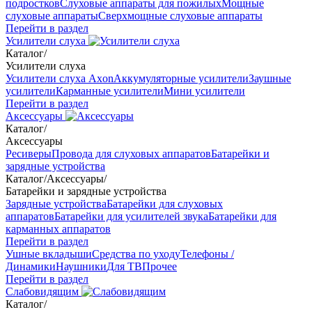
подростков
Слуховые аппараты для пожилых
Мощные
слуховые аппараты
Сверхмощные слуховые аппараты
Перейти в раздел
Усилители слуха
Каталог
/
Усилители слуха
Усилители слуха Axon
Аккумуляторные усилители
Заушные
усилители
Карманные усилители
Мини усилители
Перейти в раздел
Аксессуары
Каталог
/
Аксессуары
Ресиверы
Провода для слуховых аппаратов
Батарейки и
зарядные устройства
Каталог
/
Аксессуары
/
Батарейки и зарядные устройства
Зарядные устройства
Батарейки для слуховых
аппаратов
Батарейки для усилителей звука
Батарейки для
карманных аппаратов
Перейти в раздел
Ушные вкладыши
Средства по уходу
Телефоны /
Динамики
Наушники
Для ТВ
Прочее
Перейти в раздел
Слабовидящим
Каталог
/