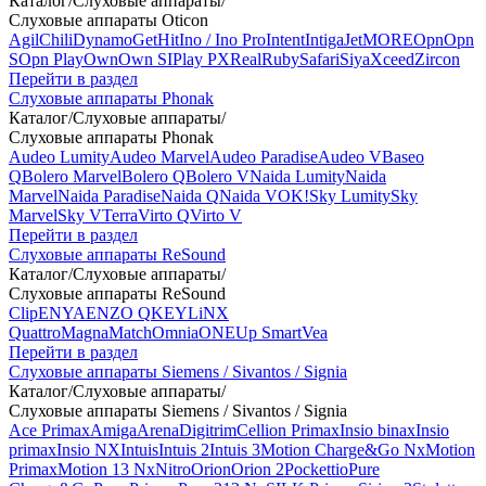
Каталог
/
Слуховые аппараты
/
Слуховые аппараты Oticon
Agil
Chili
Dynamo
Get
Hit
Ino / Ino Pro
Intent
Intiga
Jet
MORE
Opn
Opn
S
Opn Play
Own
Own SI
Play PX
Real
Ruby
Safari
Siya
Xceed
Zircon
Перейти в раздел
Слуховые аппараты Phonak
Каталог
/
Слуховые аппараты
/
Слуховые аппараты Phonak
Audeo Lumity
Audeo Marvel
Audeo Paradise
Audeo V
Baseo
Q
Bolero Marvel
Bolero Q
Bolero V
Naida Lumity
Naida
Marvel
Naida Paradise
Naida Q
Naida V
OK!
Sky Lumity
Sky
Marvel
Sky V
Terra
Virto Q
Virto V
Перейти в раздел
Слуховые аппараты ReSound
Каталог
/
Слуховые аппараты
/
Слуховые аппараты ReSound
Clip
ENYA
ENZO Q
KEY
LiNX
Quattro
Magna
Match
Omnia
ONE
Up Smart
Vea
Перейти в раздел
Слуховые аппараты Siemens / Sivantos / Signia
Каталог
/
Слуховые аппараты
/
Слуховые аппараты Siemens / Sivantos / Signia
Ace Primax
Amiga
Arena
Digitrim
Cellion Primax
Insio binax
Insio
primax
Insio NX
Intuis
Intuis 2
Intuis 3
Motion Charge&Go Nx
Motion
Primax
Motion 13 Nx
Nitro
Orion
Orion 2
Pockettio
Pure