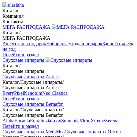
Каталог
Компания
Контакты
МЕГА РАСПРОДАЖА
Каталог
/
МЕГА РАСПРОДАЖА
Аксессуар в подарок
Набор для ухода в подарок
Запас батареек
на год
Перейти в раздел
Слуховые аппараты
Каталог
/
Слуховые аппараты
Слуховые аппараты Aurica
Каталог
/
Слуховые аппараты
/
Слуховые аппараты Aurica
Every
Pixel
Nanotrim
Neo Classica
Перейти в раздел
Слуховые аппараты Bernafon
Каталог
/
Слуховые аппараты
/
Слуховые аппараты Bernafon
Alpha
Encanta
Entra
Inizia
Leox
Supremia
Viron
Xtreme
Zerena
Перейти в раздел
Слуховые аппараты Med-Mos
Слуховые аппараты Oticon