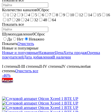
Показать все
Количество каналов
0
Сброс
1
2
3
4
5
6
7
8
9
10
12
14
15
16
17
20
24
32
48
64
Показать все
Шумоподавление
0
Сброс
Да
Нет
Неважно
Показать
Очистить
Новые и популярные
Новые и популярные
Название
Цена
Хиты продаж
Оценка
покупателей
Дата добавления
В наличии
I степень
II-III степень
II-IV степень
IV степень
любая
степень
Очистить все
-46%
Акция