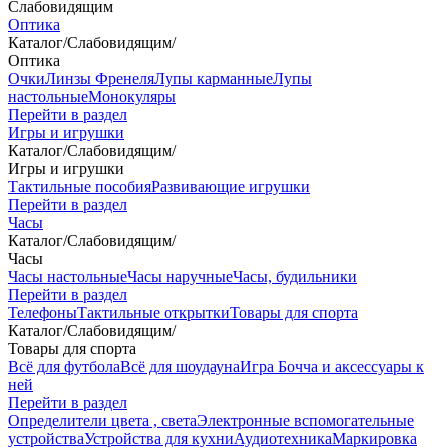
Слабовидящим
Оптика
Каталог
/
Слабовидящим
/
Оптика
Очки
Линзы Френеля
Лупы карманные
Лупы
настольные
Монокуляры
Перейти в раздел
Игры и игрушки
Каталог
/
Слабовидящим
/
Игры и игрушки
Тактильные пособия
Развивающие игрушки
Перейти в раздел
Часы
Каталог
/
Слабовидящим
/
Часы
Часы настольные
Часы наручные
Часы, будильники
Перейти в раздел
Телефоны
Тактильные открытки
Товары для спорта
Каталог
/
Слабовидящим
/
Товары для спорта
Всё для футбола
Всё для шоудауна
Игра Бочча и аксессуары к
ней
Перейти в раздел
Определители цвета , света
Электронные вспомогательные
устройства
Устройства для кухни
Аудиотехника
Маркировка