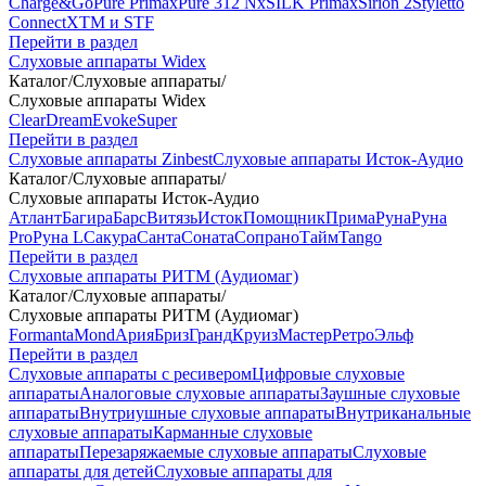
Charge&Go
Pure Primax
Pure 312 Nx
SILK Primax
Sirion 2
Styletto
Connect
XTM и STF
Перейти в раздел
Слуховые аппараты Widex
Каталог
/
Слуховые аппараты
/
Слуховые аппараты Widex
Clear
Dream
Evoke
Super
Перейти в раздел
Слуховые аппараты Zinbest
Слуховые аппараты Исток-Аудио
Каталог
/
Слуховые аппараты
/
Слуховые аппараты Исток-Аудио
Атлант
Багира
Барс
Витязь
Исток
Помощник
Прима
Руна
Руна
Pro
Руна L
Сакура
Санта
Соната
Сопрано
Тайм
Tango
Перейти в раздел
Слуховые аппараты РИТМ (Аудиомаг)
Каталог
/
Слуховые аппараты
/
Слуховые аппараты РИТМ (Аудиомаг)
Formanta
Mond
Ария
Бриз
Гранд
Круиз
Мастер
Ретро
Эльф
Перейти в раздел
Слуховые аппараты с ресивером
Цифровые слуховые
аппараты
Аналоговые слуховые аппараты
Заушные слуховые
аппараты
Внутриушные слуховые аппараты
Внутриканальные
слуховые аппараты
Карманные слуховые
аппараты
Перезаряжаемые слуховые аппараты
Слуховые
аппараты для детей
Слуховые аппараты для