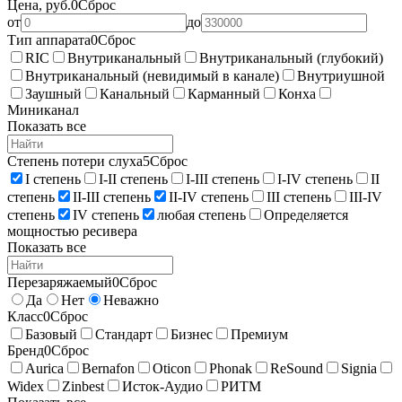
Цена, руб.
0
Сброс
от
до
Тип аппарата
0
Сброс
RIC
Внутриканальный
Внутриканальный (глубокий)
Внутриканальный (невидимый в канале)
Внутриушной
Заушный
Канальный
Карманный
Конха
Миниканал
Показать все
Степень потери слуха
5
Сброс
I степень
I-II степень
I-III степень
I-IV степень
II
степень
II-III степень
II-IV степень
III степень
III-IV
степень
IV степень
любая степень
Определяется
мощностью ресивера
Показать все
Перезаряжаемый
0
Сброс
Да
Нет
Неважно
Класс
0
Сброс
Базовый
Стандарт
Бизнес
Премиум
Бренд
0
Сброс
Aurica
Bernafon
Oticon
Phonak
ReSound
Signia
Widex
Zinbest
Исток-Аудио
РИТМ