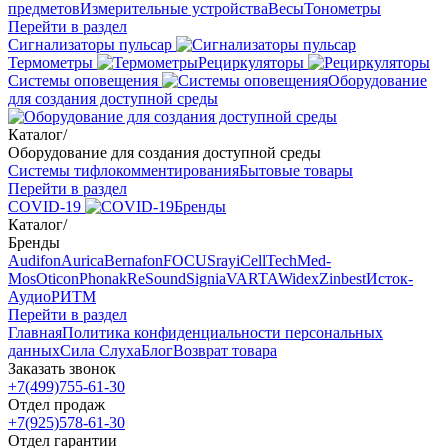
предметов
Измерительные устройства
Весы
Тонометры
Перейти в раздел
Сигнализаторы пульсар
Термометры
Рециркуляторы
Cистемы оповещения
Оборудование
для создания доступной среды
Каталог
/
Оборудование для создания доступной среды
Системы тифлокомментирования
Бытовые товары
Перейти в раздел
COVID-19
Бренды
Каталог
/
Бренды
Audifon
Aurica
Bernafon
FOCUSray
iCellTech
Med-
Mos
Oticon
Phonak
ReSound
Signia
VARTA
Widex
Zinbest
Исток-
Аудио
РИТМ
Перейти в раздел
Главная
Политика конфиденциальности персональных
данных
Сила Слуха
Блог
Возврат товара
Заказать звонок
+7(499)755-61-30
Отдел продаж
+7(925)578-61-30
Отдел гарантии