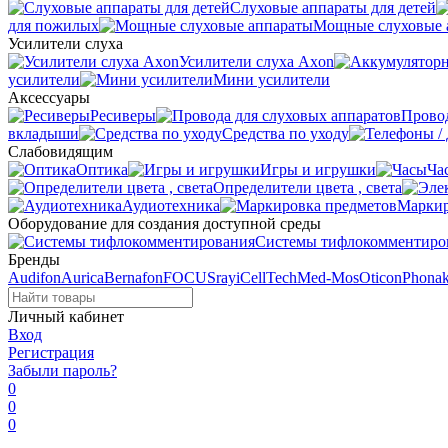
Слуховые аппараты для детей
для пожилых
Мощные слуховые 
Усилители слуха
Усилители слуха Axon
усилители
Мини усилители
Аксессуары
Ресиверы
Провод
вкладыши
Средства по уходу
Слабовидящим
Оптика
Игры и игрушки
Ча
Определители цвета , света
Аудиотехника
Маркир
Оборудование для создания доступной среды
Системы тифлокомментиро
Бренды
Audifon
Aurica
Bernafon
FOCUSray
iCellTech
Med-Mos
Oticon
Phona
Личный кабинет
Вход
Регистрация
Забыли пароль?
0
0
0