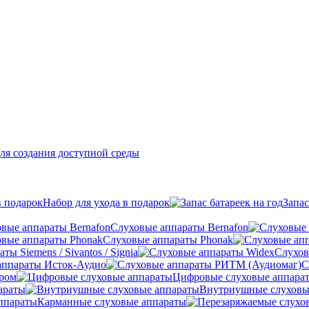
ля создания доступной среды
Набор для ухода в подарок
Запас
Слуховые аппараты Bernafon
Слуховые аппараты Phonak
ы Siemens / Sivantos / Signia
Слухов
аппараты Исток-Аудио
С
ером
Цифровые слуховые аппара
араты
Внутриушные слуховы
Карманные слуховые аппараты