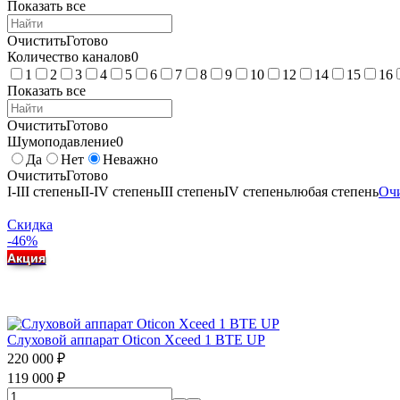
Показать все
Очистить
Готово
Количество каналов
0
1
2
3
4
5
6
7
8
9
10
12
14
15
16
Показать все
Очистить
Готово
Шумоподавление
0
Да
Нет
Неважно
Очистить
Готово
I-III степень
II-IV степень
III степень
IV степень
любая степень
Очи
Скидка
-46%
Акция
Слуховой аппарат Oticon Xceed 1 BTE UP
220 000
₽
119 000
₽