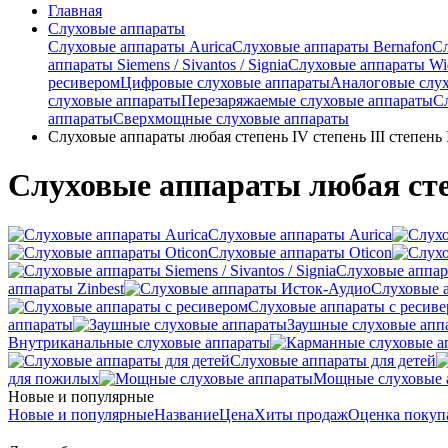
Главная
Слуховые аппараты
Слуховые аппараты Aurica
Слуховые аппараты Bernafon
С
аппараты Siemens / Sivantos / Signia
Слуховые аппараты Wi
ресивером
Цифровые слуховые аппараты
Аналоговые слу
слуховые аппараты
Перезаряжаемые слуховые аппараты
С
аппараты
Сверхмощные слуховые аппараты
Слуховые аппараты любая степень IV степень III степень II
Слуховые аппараты любая степе
Слуховые аппараты Aurica
Слуховые аппараты Oticon
Слуховые аппарат
аппараты Zinbest
Слуховые 
Слуховые аппараты с ресив
аппараты
Заушные слуховые апп
Внутриканальные слуховые аппараты
Слуховые аппараты для детей
для пожилых
Мощные слуховые 
Новые и популярные
Новые и популярные
Название
Цена
Хиты продаж
Оценка покуп