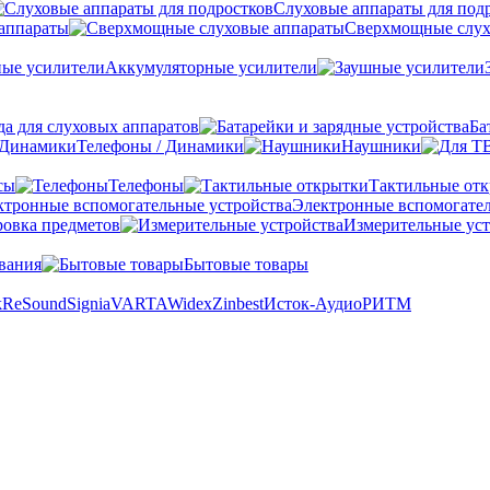
Слуховые аппараты для под
аппараты
Сверхмощные слух
Аккумуляторные усилители
а для слуховых аппаратов
Ба
Телефоны / Динамики
Наушники
сы
Телефоны
Тактильные от
Электронные вспомогател
овка предметов
Измерительные уст
вания
Бытовые товары
k
ReSound
Signia
VARTA
Widex
Zinbest
Исток-Аудио
РИТМ