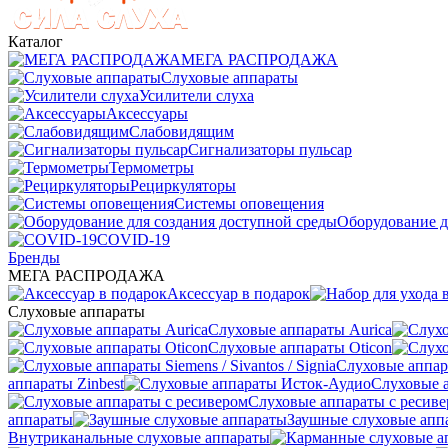
Каталог
МЕГА РАСПРОДАЖА
Слуховые аппараты
Усилители слуха
Аксессуары
Слабовидящим
Сигнализаторы пульсар
Термометры
Рециркуляторы
Cистемы оповещения
Оборудование д
COVID-19
Бренды
МЕГА РАСПРОДАЖА
Аксессуар в подарок
Слуховые аппараты
Слуховые аппараты Aurica
Слуховые аппараты Oticon
Слуховые аппарат
аппараты Zinbest
Слуховые 
Слуховые аппараты с ресив
аппараты
Заушные слуховые апп
Внутриканальные слуховые аппараты