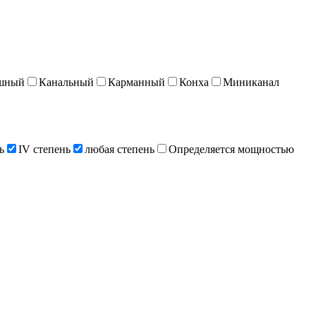
шный
Канальный
Карманный
Конха
Миниканал
ь
IV степень
любая степень
Определяется мощностью