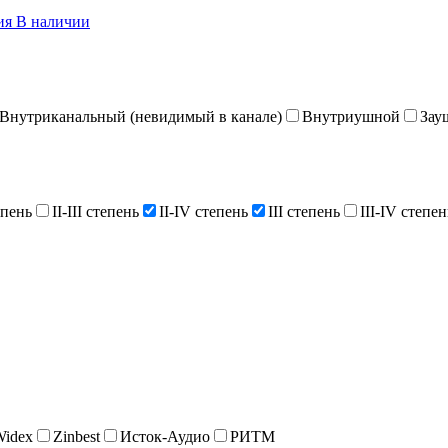
ния
В наличии
Внутриканальный (невидимый в канале)
Внутриушной
Зау
епень
II-III степень
II-IV степень
III степень
III-IV степен
Widex
Zinbest
Исток-Аудио
РИТМ