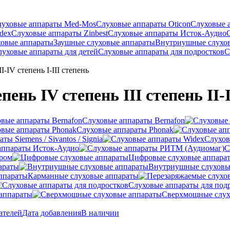
луховые аппараты Med-Mos
Слуховые аппараты Oticon
Слуховые 
dex
Слуховые аппараты Zinbest
Слуховые аппараты Исток-Аудио
ховые аппараты
Заушные слуховые аппараты
Внутриушные слухо
луховые аппараты для детей
Слуховые аппараты для подростков
С
-IV степень I-III степень
нь IV степень III степень II-I
Слуховые аппараты Bernafon
Слуховые аппараты Phonak
ы Siemens / Sivantos / Signia
Слухов
аппараты Исток-Аудио
С
ером
Цифровые слуховые аппара
араты
Внутриушные слуховы
Карманные слуховые аппараты
Слуховые аппараты для под
аппараты
Сверхмощные слух
ателей
Дата добавления
В наличии