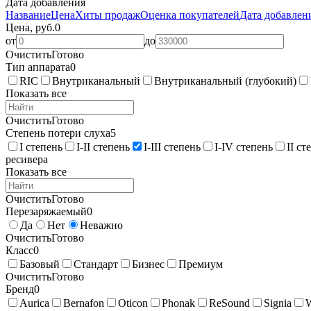
Дата добавления
Название
Цена
Хиты продаж
Оценка покупателей
Дата добавле
Цена, руб.
0
от
до
Очистить
Готово
Тип аппарата
0
RIC
Внутриканальный
Внутриканальный (глубокий)
Показать все
Очистить
Готово
Степень потери слуха
5
I степень
I-II степень
I-III степень
I-IV степень
II ст
ресивера
Показать все
Очистить
Готово
Перезаряжаемый
0
Да
Нет
Неважно
Очистить
Готово
Класс
0
Базовый
Стандарт
Бизнес
Премиум
Очистить
Готово
Бренд
0
Aurica
Bernafon
Oticon
Phonak
ReSound
Signia