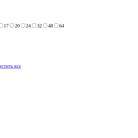
17
20
24
32
48
64
стить все