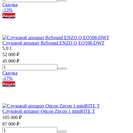
Скидка
-13%
Акция
Слуховой аппарат ReSound ENZO Q EQ598-DWT
5.0
1
52 000
₽
45 000
₽
Скидка
-17%
Акция
Слуховой аппарат Oticon Zircon 1 miniRITE T
105 000
₽
87 000
₽