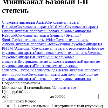
Миниканал Базовый I-II
степень
Слуховые аппараты Aurica
Слуховые аппараты
Bernafon
Слуховые аппараты Med-Mos
Слуховые аппараты
Oticon
Слуховые аппараты Phonak
Слуховые аппараты
ReSound
Слуховые аппараты Siemens / Sivantos /
Signia
Слуховые аппараты Widex
Слуховые аппараты
Zinbest
Слуховые аппараты Исток-Аудио
Слуховые аппараты
РИТМ (Аудиомаг)
Слуховые аппараты с ресивером
Цифровые
слуховые аппараты
Аналоговые слуховые аппараты
Заушные
слуховые аппараты
Внутриушные слуховые
аппараты
Внутриканальные слуховые аппараты
Карманные
слуховые аппараты
Перезаряжаемые слуховые
аппараты
Слуховые аппараты для детей
Слуховые аппараты
для подростков
Слуховые аппараты для пожилых
Мощные
слуховые аппараты
Сверхмощные слуховые аппараты
Подбор по параметрам
Миниканал
I-II степень
Базовый
Очистить все
Цена, руб.
0
Сброс
от
до
Тип аппарата
1
Сброс
RIC
Внутриканальный
Внутриканальный (глубокий)