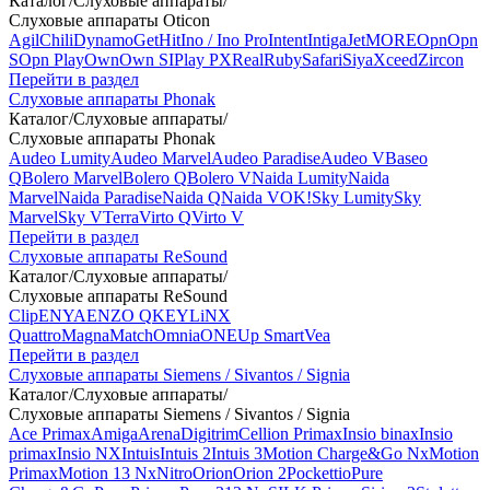
Каталог
/
Слуховые аппараты
/
Слуховые аппараты Oticon
Agil
Chili
Dynamo
Get
Hit
Ino / Ino Pro
Intent
Intiga
Jet
MORE
Opn
Opn
S
Opn Play
Own
Own SI
Play PX
Real
Ruby
Safari
Siya
Xceed
Zircon
Перейти в раздел
Слуховые аппараты Phonak
Каталог
/
Слуховые аппараты
/
Слуховые аппараты Phonak
Audeo Lumity
Audeo Marvel
Audeo Paradise
Audeo V
Baseo
Q
Bolero Marvel
Bolero Q
Bolero V
Naida Lumity
Naida
Marvel
Naida Paradise
Naida Q
Naida V
OK!
Sky Lumity
Sky
Marvel
Sky V
Terra
Virto Q
Virto V
Перейти в раздел
Слуховые аппараты ReSound
Каталог
/
Слуховые аппараты
/
Слуховые аппараты ReSound
Clip
ENYA
ENZO Q
KEY
LiNX
Quattro
Magna
Match
Omnia
ONE
Up Smart
Vea
Перейти в раздел
Слуховые аппараты Siemens / Sivantos / Signia
Каталог
/
Слуховые аппараты
/
Слуховые аппараты Siemens / Sivantos / Signia
Ace Primax
Amiga
Arena
Digitrim
Cellion Primax
Insio binax
Insio
primax
Insio NX
Intuis
Intuis 2
Intuis 3
Motion Charge&Go Nx
Motion
Primax
Motion 13 Nx
Nitro
Orion
Orion 2
Pockettio
Pure