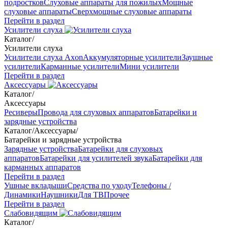
подростков
Слуховые аппараты для пожилых
Мощные
слуховые аппараты
Сверхмощные слуховые аппараты
Перейти в раздел
Усилители слуха
Каталог
/
Усилители слуха
Усилители слуха Axon
Аккумуляторные усилители
Заушные
усилители
Карманные усилители
Мини усилители
Перейти в раздел
Аксессуары
Каталог
/
Аксессуары
Ресиверы
Провода для слуховых аппаратов
Батарейки и
зарядные устройства
Каталог
/
Аксессуары
/
Батарейки и зарядные устройства
Зарядные устройства
Батарейки для слуховых
аппаратов
Батарейки для усилителей звука
Батарейки для
карманных аппаратов
Перейти в раздел
Ушные вкладыши
Средства по уходу
Телефоны /
Динамики
Наушники
Для ТВ
Прочее
Перейти в раздел
Слабовидящим
Каталог
/