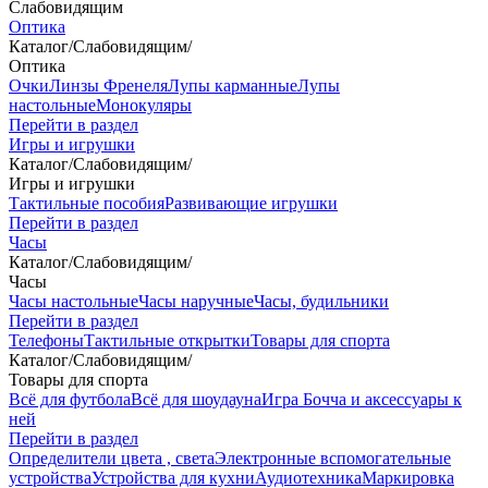
Слабовидящим
Оптика
Каталог
/
Слабовидящим
/
Оптика
Очки
Линзы Френеля
Лупы карманные
Лупы
настольные
Монокуляры
Перейти в раздел
Игры и игрушки
Каталог
/
Слабовидящим
/
Игры и игрушки
Тактильные пособия
Развивающие игрушки
Перейти в раздел
Часы
Каталог
/
Слабовидящим
/
Часы
Часы настольные
Часы наручные
Часы, будильники
Перейти в раздел
Телефоны
Тактильные открытки
Товары для спорта
Каталог
/
Слабовидящим
/
Товары для спорта
Всё для футбола
Всё для шоудауна
Игра Бочча и аксессуары к
ней
Перейти в раздел
Определители цвета , света
Электронные вспомогательные
устройства
Устройства для кухни
Аудиотехника
Маркировка