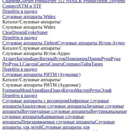
Charge&Go
Pure Primax
Pure 312 Nx
SILK Primax
Sirion 2
Styletto
Connect
XTM и STF
Перейти в раздел
Слуховые аппараты Widex
Каталог
/
Слуховые аппараты
/
Слуховые аппараты Widex
Clear
Dream
Evoke
Super
Перейти в раздел
Слуховые аппараты Zinbest
Слуховые аппараты Исток-Аудио
Каталог
/
Слуховые аппараты
/
Слуховые аппараты Исток-Аудио
Атлант
Багира
Барс
Витязь
Исток
Помощник
Прима
Руна
Руна
Pro
Руна L
Сакура
Санта
Соната
Сопрано
Тайм
Tango
Перейти в раздел
Слуховые аппараты РИТМ (Аудиомаг)
Каталог
/
Слуховые аппараты
/
Слуховые аппараты РИТМ (Аудиомаг)
Formanta
Mond
Ария
Бриз
Гранд
Круиз
Мастер
Ретро
Эльф
Перейти в раздел
Слуховые аппараты с ресивером
Цифровые слуховые
аппараты
Аналоговые слуховые аппараты
Заушные слуховые
аппараты
Внутриушные слуховые аппараты
Внутриканальные
слуховые аппараты
Карманные слуховые
аппараты
Перезаряжаемые слуховые аппараты
Слуховые
аппараты для детей
Слуховые аппараты для