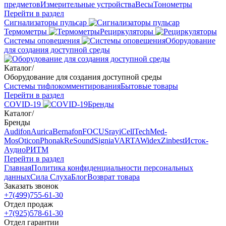
предметов
Измерительные устройства
Весы
Тонометры
Перейти в раздел
Сигнализаторы пульсар
Термометры
Рециркуляторы
Cистемы оповещения
Оборудование
для создания доступной среды
Каталог
/
Оборудование для создания доступной среды
Системы тифлокомментирования
Бытовые товары
Перейти в раздел
COVID-19
Бренды
Каталог
/
Бренды
Audifon
Aurica
Bernafon
FOCUSray
iCellTech
Med-
Mos
Oticon
Phonak
ReSound
Signia
VARTA
Widex
Zinbest
Исток-
Аудио
РИТМ
Перейти в раздел
Главная
Политика конфиденциальности персональных
данных
Сила Слуха
Блог
Возврат товара
Заказать звонок
+7(499)755-61-30
Отдел продаж
+7(925)578-61-30
Отдел гарантии