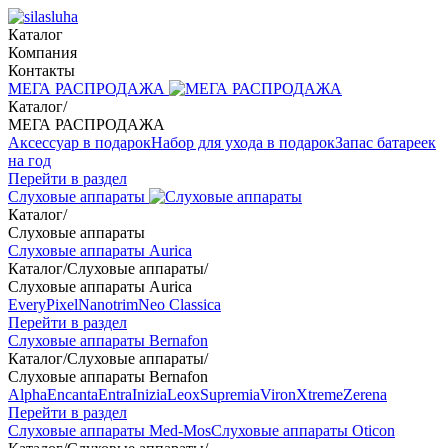
Каталог
Компания
Контакты
МЕГА РАСПРОДАЖА
Каталог
/
МЕГА РАСПРОДАЖА
Аксессуар в подарок
Набор для ухода в подарок
Запас батареек
на год
Перейти в раздел
Слуховые аппараты
Каталог
/
Слуховые аппараты
Слуховые аппараты Aurica
Каталог
/
Слуховые аппараты
/
Слуховые аппараты Aurica
Every
Pixel
Nanotrim
Neo Classica
Перейти в раздел
Слуховые аппараты Bernafon
Каталог
/
Слуховые аппараты
/
Слуховые аппараты Bernafon
Alpha
Encanta
Entra
Inizia
Leox
Supremia
Viron
Xtreme
Zerena
Перейти в раздел
Слуховые аппараты Med-Mos
Слуховые аппараты Oticon