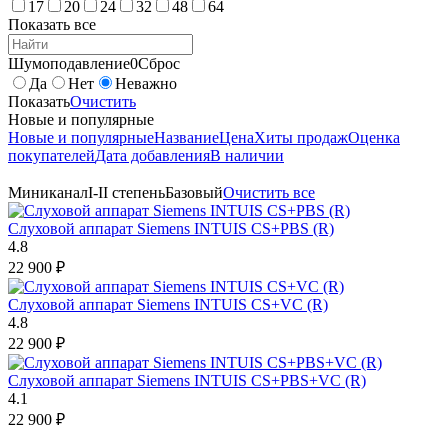
17
20
24
32
48
64
Показать все
Шумоподавление
0
Сброс
Да
Нет
Неважно
Показать
Очистить
Новые и популярные
Новые и популярные
Название
Цена
Хиты продаж
Оценка
покупателей
Дата добавления
В наличии
Миниканал
I-II степень
Базовый
Очистить все
Слуховой аппарат Siemens INTUIS CS+PBS (R)
4.8
22 900
₽
Слуховой аппарат Siemens INTUIS CS+VC (R)
4.8
22 900
₽
Слуховой аппарат Siemens INTUIS CS+PBS+VC (R)
4.1
22 900
₽