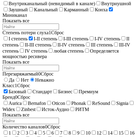
Внутриканальный (невидимый в канале)
Внутриушной
Заушный
Канальный
Карманный
Конха
Миниканал
Показать все
Степень потери слуха
1
Сброс
I степень
I-II степень
I-III степень
I-IV степень
II
степень
II-III степень
II-IV степень
III степень
III-IV
степень
IV степень
любая степень
Определяется
мощностью ресивера
Показать все
Перезаряжаемый
0
Сброс
Да
Нет
Неважно
Класс
1
Сброс
Базовый
Стандарт
Бизнес
Премиум
Бренд
0
Сброс
Aurica
Bernafon
Oticon
Phonak
ReSound
Signia
Widex
Zinbest
Исток-Аудио
РИТМ
Показать все
Количество каналов
0
Сброс
1
2
3
4
5
6
7
8
9
10
12
14
15
16