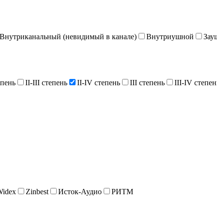
Внутриканальный (невидимый в канале)
Внутриушной
Зау
епень
II-III степень
II-IV степень
III степень
III-IV степен
Widex
Zinbest
Исток-Аудио
РИТМ