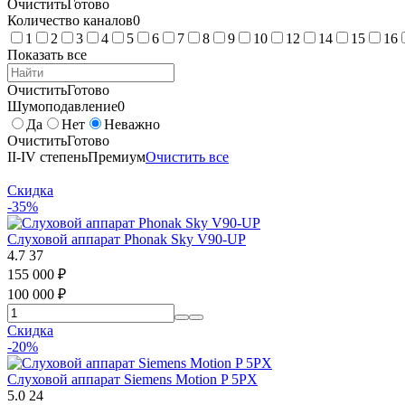
Очистить
Готово
Количество каналов
0
1
2
3
4
5
6
7
8
9
10
12
14
15
16
Показать все
Очистить
Готово
Шумоподавление
0
Да
Нет
Неважно
Очистить
Готово
II-IV степень
Премиум
Очистить все
Скидка
-35%
Слуховой аппарат Phonak Sky V90-UP
4.7
37
155 000
₽
100 000
₽
Скидка
-20%
Слуховой аппарат Siemens Motion P 5PX
5.0
24