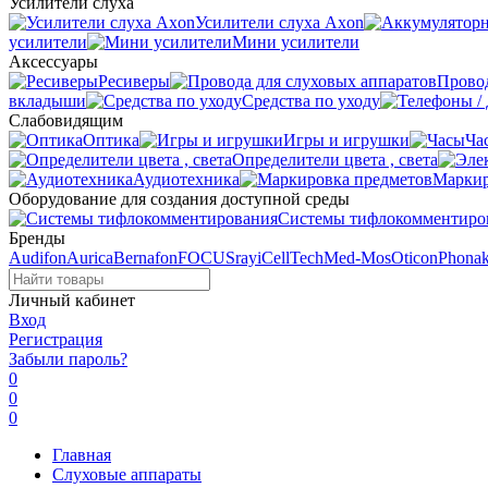
Усилители слуха
Усилители слуха Axon
усилители
Мини усилители
Аксессуары
Ресиверы
Провод
вкладыши
Средства по уходу
Слабовидящим
Оптика
Игры и игрушки
Ча
Определители цвета , света
Аудиотехника
Маркир
Оборудование для создания доступной среды
Системы тифлокомментиро
Бренды
Audifon
Aurica
Bernafon
FOCUSray
iCellTech
Med-Mos
Oticon
Phona
Личный кабинет
Вход
Регистрация
Забыли пароль?
0
0
0
Главная
Слуховые аппараты