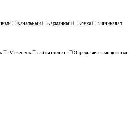
шный
Канальный
Карманный
Конха
Миниканал
ь
IV степень
любая степень
Определяется мощностью