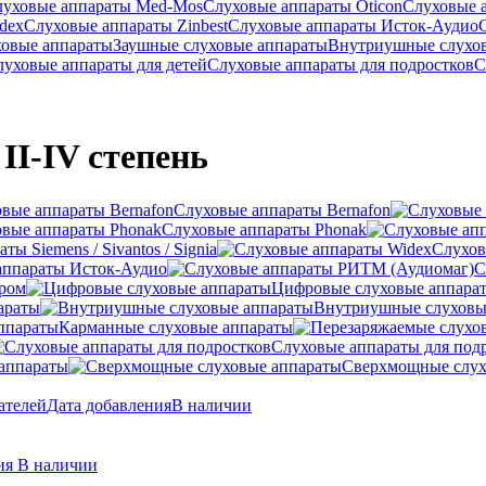
луховые аппараты Med-Mos
Слуховые аппараты Oticon
Слуховые 
dex
Слуховые аппараты Zinbest
Слуховые аппараты Исток-Аудио
ховые аппараты
Заушные слуховые аппараты
Внутриушные слухо
луховые аппараты для детей
Слуховые аппараты для подростков
С
I-IV степень
Слуховые аппараты Bernafon
Слуховые аппараты Phonak
ы Siemens / Sivantos / Signia
Слухов
аппараты Исток-Аудио
С
ером
Цифровые слуховые аппара
араты
Внутриушные слуховы
Карманные слуховые аппараты
Слуховые аппараты для под
аппараты
Сверхмощные слух
ателей
Дата добавления
В наличии
ния
В наличии