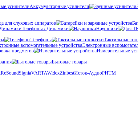
Аккумуляторные усилители
а для слуховых аппаратов
Ба
Телефоны / Динамики
Наушники
сы
Телефоны
Тактильные от
Электронные вспомогател
овка предметов
Измерительные уст
вания
Бытовые товары
k
ReSound
Signia
VARTA
Widex
Zinbest
Исток-Аудио
РИТМ