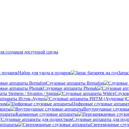
ля создания доступной среды
Набор для ухода в подарок
Запас
Слуховые аппараты Bernafon
Слуховые аппараты Phonak
ы Siemens / Sivantos / Signia
Слухов
аппараты Исток-Аудио
С
ером
Цифровые слуховые аппара
араты
Внутриушные слуховы
Карманные слуховые аппараты
Слуховые аппараты для под
аппараты
Сверхмощные слух