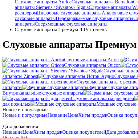
Слуховые аппараты Aurica
Слуховые аппараты Bernafon
С
аппараты Siemens / Sivantos / Signia
Слуховые аппараты Wi
ресивером
Цифровые слуховые аппараты
Аналоговые слу
слуховые аппараты
Перезаряжаемые слуховые аппараты
С
аппараты
Сверхмощные слуховые аппараты
Слуховые аппараты Премиум II-IV степень
Слуховые аппараты Премиум I
Слуховые аппараты Aurica
Слуховые аппараты Oticon
Слуховые аппарат
аппараты Zinbest
Слуховые 
Слуховые аппараты с ресив
аппараты
Заушные слуховые апп
Внутриканальные слуховые аппараты
Слуховые аппараты для детей
для пожилых
Мощные слуховые 
Новые и популярные
Новые и популярные
Название
Цена
Хиты продаж
Оценка покуп
Дата добавления
Название
Цена
Хиты продаж
Оценка покупателей
Дата добавле
Цена, руб.
0