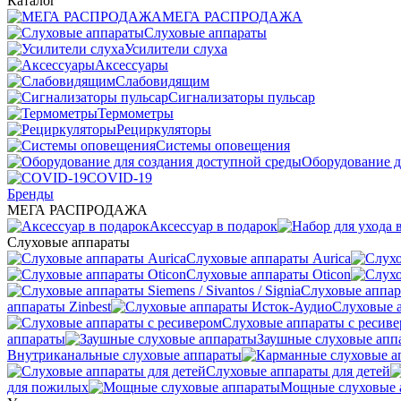
Каталог
МЕГА РАСПРОДАЖА
Слуховые аппараты
Усилители слуха
Аксессуары
Слабовидящим
Сигнализаторы пульсар
Термометры
Рециркуляторы
Cистемы оповещения
Оборудование д
COVID-19
Бренды
МЕГА РАСПРОДАЖА
Аксессуар в подарок
Слуховые аппараты
Слуховые аппараты Aurica
Слуховые аппараты Oticon
Слуховые аппарат
аппараты Zinbest
Слуховые 
Слуховые аппараты с ресив
аппараты
Заушные слуховые апп
Внутриканальные слуховые аппараты
Слуховые аппараты для детей
для пожилых
Мощные слуховые 