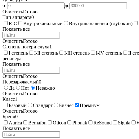
от
до
Очистить
Готово
Тип аппарата
0
RIC
Внутриканальный
Внутриканальный (глубокий)
Показать все
Очистить
Готово
Степень потери слуха
1
I степень
I-II степень
I-III степень
I-IV степень
II ст
ресивера
Показать все
Очистить
Готово
Перезаряжаемый
0
Да
Нет
Неважно
Очистить
Готово
Класс
1
Базовый
Стандарт
Бизнес
Премиум
Очистить
Готово
Бренд
0
Aurica
Bernafon
Oticon
Phonak
ReSound
Signia
Показать все