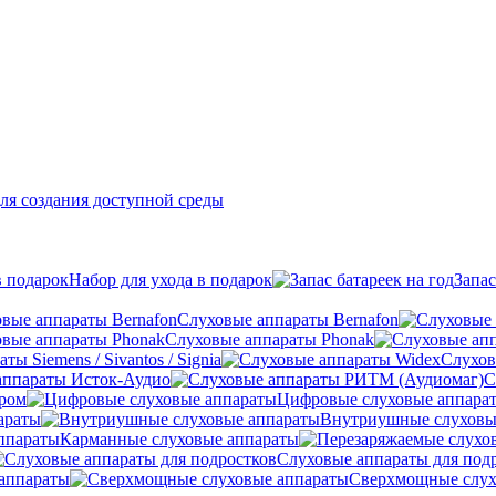
ля создания доступной среды
Набор для ухода в подарок
Запас
Слуховые аппараты Bernafon
Слуховые аппараты Phonak
ы Siemens / Sivantos / Signia
Слухов
аппараты Исток-Аудио
С
ером
Цифровые слуховые аппара
араты
Внутриушные слуховы
Карманные слуховые аппараты
Слуховые аппараты для под
аппараты
Сверхмощные слух