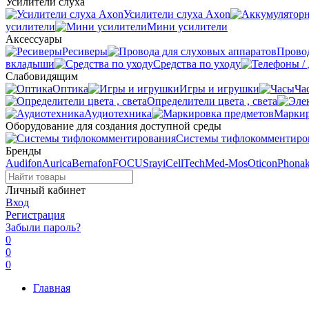
Усилители слуха
Усилители слуха Axon
усилители
Мини усилители
Аксессуары
Ресиверы
Провод
вкладыши
Средства по уходу
Слабовидящим
Оптика
Игры и игрушки
Ча
Определители цвета , света
Аудиотехника
Маркир
Оборудование для создания доступной среды
Системы тифлокомментиро
Бренды
Audifon
Aurica
Bernafon
FOCUSray
iCellTech
Med-Mos
Oticon
Phona
Личный кабинет
Вход
Регистрация
Забыли пароль?
0
0
0
Главная