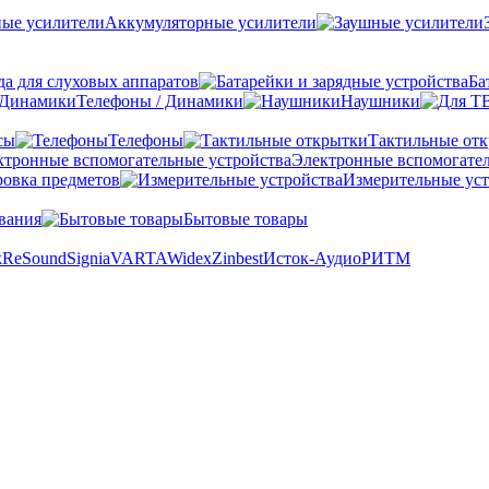
Аккумуляторные усилители
а для слуховых аппаратов
Ба
Телефоны / Динамики
Наушники
сы
Телефоны
Тактильные от
Электронные вспомогател
овка предметов
Измерительные уст
вания
Бытовые товары
k
ReSound
Signia
VARTA
Widex
Zinbest
Исток-Аудио
РИТМ