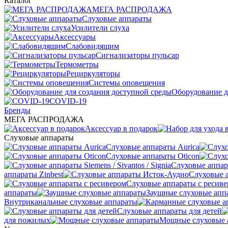
Каталог
МЕГА РАСПРОДАЖА
Слуховые аппараты
Усилители слуха
Аксессуары
Слабовидящим
Сигнализаторы пульсар
Термометры
Рециркуляторы
Cистемы оповещения
Оборудование д
COVID-19
Бренды
МЕГА РАСПРОДАЖА
Аксессуар в подарок
Слуховые аппараты
Слуховые аппараты Aurica
Слуховые аппараты Oticon
Слуховые аппарат
аппараты Zinbest
Слуховые 
Слуховые аппараты с ресив
аппараты
Заушные слуховые апп
Внутриканальные слуховые аппараты
Слуховые аппараты для детей
для пожилых
Мощные слуховые 