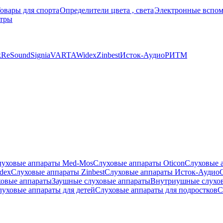
овары для спорта
Определители цвета , света
Электронные вспом
тры
k
ReSound
Signia
VARTA
Widex
Zinbest
Исток-Аудио
РИТМ
луховые аппараты Med-Mos
Слуховые аппараты Oticon
Слуховые 
dex
Слуховые аппараты Zinbest
Слуховые аппараты Исток-Аудио
ховые аппараты
Заушные слуховые аппараты
Внутриушные слухо
луховые аппараты для детей
Слуховые аппараты для подростков
С