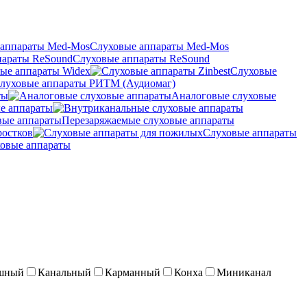
Слуховые аппараты Med-Mos
Слуховые аппараты ReSound
ые аппараты Widex
Слуховые
луховые аппараты РИТМ (Аудиомаг)
ты
Аналоговые слуховые
е аппараты
Перезаряжаемые слуховые аппараты
ростков
Слуховые аппараты
овые аппараты
шный
Канальный
Карманный
Конха
Миниканал