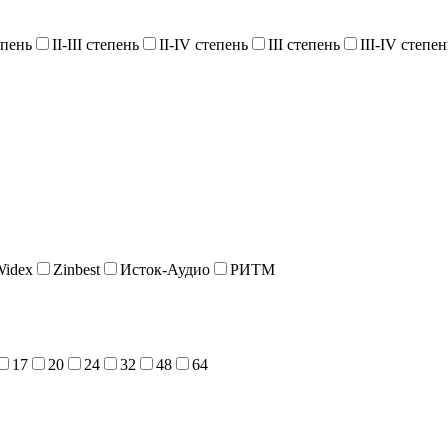
епень
II-III степень
II-IV степень
III степень
III-IV степен
Widex
Zinbest
Исток-Аудио
РИТМ
17
20
24
32
48
64