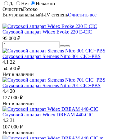
Да
Нет
Неважно
Очистить
Готово
Внутриканальный
I-IV степень
Очистить все
Слуховой аппарат Widex Evoke 220 E-CIC
95 000
₽
Слуховой аппарат Siemens Nitro 301 CIC+PBS
4.1
22
54 500
₽
Нет в наличии
Слуховой аппарат Siemens Nitro 701 CIC+PBS
4.4
20
127 000
₽
Нет в наличии
Слуховой аппарат Widex DREAM 440-CIC
4.2
31
107 000
₽
Нет в наличии