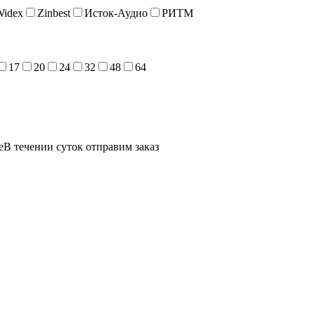
Widex
Zinbest
Исток-Аудио
РИТМ
17
20
24
32
48
64
е
В течении суток отправим заказ