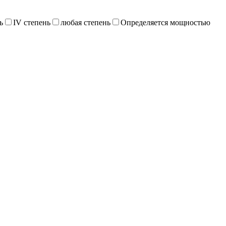
ь
IV степень
любая степень
Определяется мощностью