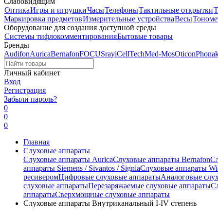
Слабовидящим
Оптика
Игры и игрушки
Часы
Телефоны
Тактильные открытки
Т
Маркировка предметов
Измерительные устройства
Весы
Тономе
Оборудование для создания доступной среды
Системы тифлокомментирования
Бытовые товары
Бренды
Audifon
Aurica
Bernafon
FOCUSray
iCellTech
Med-Mos
Oticon
Phona
Личный кабинет
Вход
Регистрация
Забыли пароль?
0
0
0
Главная
Слуховые аппараты
Слуховые аппараты Aurica
Слуховые аппараты Bernafon
С
аппараты Siemens / Sivantos / Signia
Слуховые аппараты Wi
ресивером
Цифровые слуховые аппараты
Аналоговые слу
слуховые аппараты
Перезаряжаемые слуховые аппараты
С
аппараты
Сверхмощные слуховые аппараты
Слуховые аппараты Внутриканальный I-IV степень