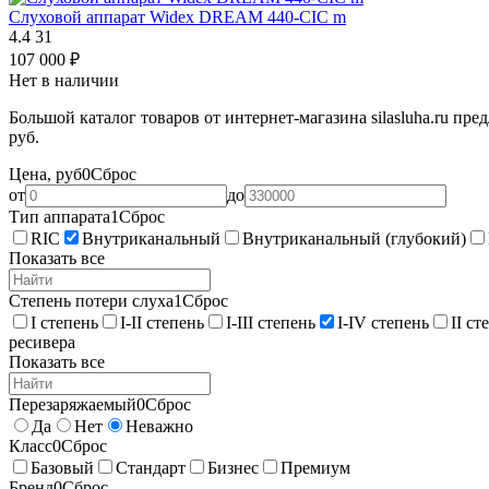
Слуховой аппарат Widex DREAM 440-CIC m
4.4
31
107 000
₽
Нет в наличии
Большой каталог товаров от интернет-магазина silasluha.ru пр
руб.
Цена,
руб
0
Сброс
от
до
Тип аппарата
1
Сброс
RIC
Внутриканальный
Внутриканальный (глубокий)
Показать все
Степень потери слуха
1
Сброс
I степень
I-II степень
I-III степень
I-IV степень
II ст
ресивера
Показать все
Перезаряжаемый
0
Сброс
Да
Нет
Неважно
Класс
0
Сброс
Базовый
Стандарт
Бизнес
Премиум
Бренд
0
Сброс