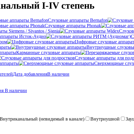
нальный I-IV степень
Слуховые аппараты Bernafon
Слуховые аппараты Phonak
ы Siemens / Sivantos / Signia
Слухов
аппараты Исток-Аудио
С
ером
Цифровые слуховые аппара
араты
Внутриушные слуховы
Карманные слуховые аппараты
Слуховые аппараты для под
аппараты
Сверхмощные слух
ателей
Дата добавления
В наличии
ния
В наличии
Внутриканальный (невидимый в канале)
Внутриушной
Зау