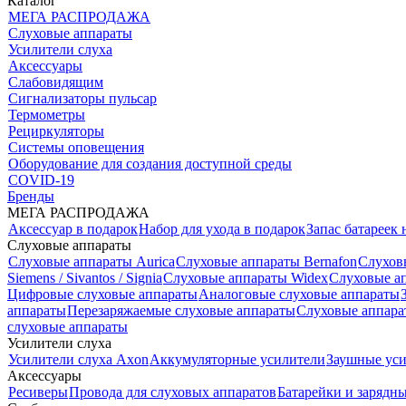
Каталог
МЕГА РАСПРОДАЖА
Слуховые аппараты
Усилители слуха
Аксессуары
Слабовидящим
Сигнализаторы пульсар
Термометры
Рециркуляторы
Cистемы оповещения
Оборудование для создания доступной среды
COVID-19
Бренды
МЕГА РАСПРОДАЖА
Аксессуар в подарок
Набор для ухода в подарок
Запас батареек 
Слуховые аппараты
Слуховые аппараты Aurica
Слуховые аппараты Bernafon
Слухов
Siemens / Sivantos / Signia
Слуховые аппараты Widex
Слуховые ап
Цифровые слуховые аппараты
Аналоговые слуховые аппараты
аппараты
Перезаряжаемые слуховые аппараты
Слуховые аппара
слуховые аппараты
Усилители слуха
Усилители слуха Axon
Аккумуляторные усилители
Заушные ус
Аксессуары
Ресиверы
Провода для слуховых аппаратов
Батарейки и зарядны