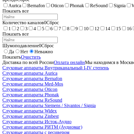
Aurica
Bernafon
Oticon
Phonak
ReSound
Signia
Показать все
Количество каналов
0
Сброс
1
2
3
4
5
6
7
8
9
10
12
14
15
16
Показать все
Шумоподавление
0
Сброс
Да
Нет
Неважно
Показать
Очистить
Доставка по всей России
Оплата онлайн
Мы находимся в Москв
Слуховые аппараты Внутриканальный I-IV степень
Слуховые аппараты Aurica
Слуховые аппараты Bernafon
Слуховые аппараты Med-Mos
Слуховые аппараты Oticon
Слуховые аппараты Phonak
Слуховые аппараты ReSound
Слуховые аппараты Siemens / Sivantos / Signia
Слуховые аппараты Widex
Слуховые аппараты Zinbest
Слуховые аппараты Исток-Аудио
Слуховые аппараты РИТМ (Аудиомаг)
Слуховые аппараты с ресивером