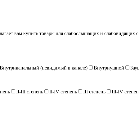
едлагает вам купить товары для слабослышащих и слабовидящих с 
Внутриканальный (невидимый в канале)
Внутриушной
Зау
епень
II-III степень
II-IV степень
III степень
III-IV степен