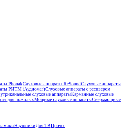
аты Phonak
Слуховые аппараты ReSound
Слуховые аппараты
раты РИТМ (Аудиомаг)
Слуховые аппараты с ресивером
утриканальные слуховые аппараты
Карманные слуховые
аты для пожилых
Мощные слуховые аппараты
Сверхмощные
намики
Наушники
Для ТВ
Прочее