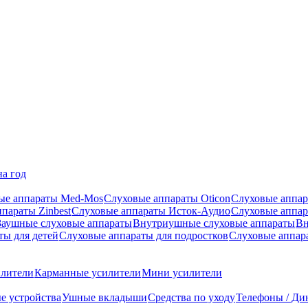
на год
ые аппараты Med-Mos
Слуховые аппараты Oticon
Слуховые аппар
параты Zinbest
Слуховые аппараты Исток-Аудио
Слуховые аппа
Заушные слуховые аппараты
Внутриушные слуховые аппараты
Вн
ты для детей
Слуховые аппараты для подростков
Слуховые аппар
илители
Карманные усилители
Мини усилители
е устройства
Ушные вкладыши
Средства по уходу
Телефоны / Ди