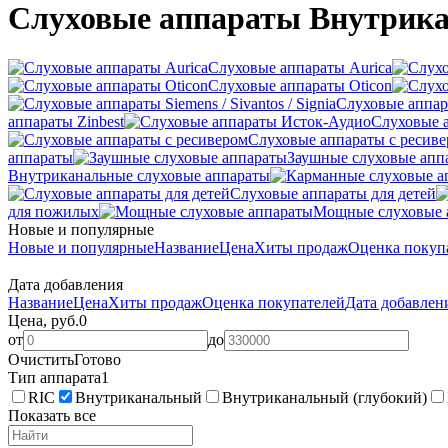
Слуховые аппараты Внутрика
Слуховые аппараты Aurica
Слуховые аппараты Oticon
Слуховые аппарат
аппараты Zinbest
Слуховые 
Слуховые аппараты с ресив
аппараты
Заушные слуховые апп
Внутриканальные слуховые аппараты
Слуховые аппараты для детей
для пожилых
Мощные слуховые 
Новые и популярные
Новые и популярные
Название
Цена
Хиты продаж
Оценка покуп
Дата добавления
Название
Цена
Хиты продаж
Оценка покупателей
Дата добавле
Цена, руб.
0
от
до
Очистить
Готово
Тип аппарата
1
RIC
Внутриканальный
Внутриканальный (глубокий)
Показать все