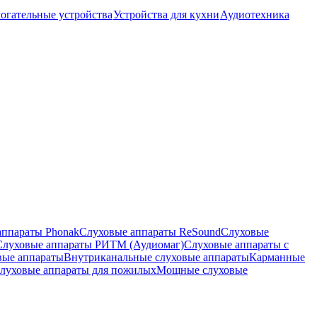
огательные устройства
Устройства для кухни
Аудиотехника
аппараты Phonak
Слуховые аппараты ReSound
Слуховые
Слуховые аппараты РИТМ (Аудиомаг)
Слуховые аппараты с
вые аппараты
Внутриканальные слуховые аппараты
Карманные
луховые аппараты для пожилых
Мощные слуховые