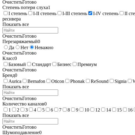
Очистить
Готово
Степень потери слуха
1
I степень
I-II степень
I-III степень
I-IV степень
II ст
ресивера
Показать все
Очистить
Готово
Перезаряжаемый
0
Да
Нет
Неважно
Очистить
Готово
Класс
0
Базовый
Стандарт
Бизнес
Премиум
Очистить
Готово
Бренд
0
Aurica
Bernafon
Oticon
Phonak
ReSound
Signia
Показать все
Очистить
Готово
Количество каналов
0
1
2
3
4
5
6
7
8
9
10
12
14
15
16
Показать все
Очистить
Готово
Шумоподавление
0