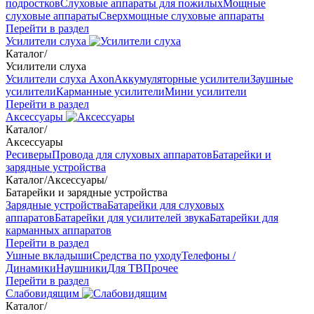
подростков
Слуховые аппараты для пожилых
Мощные
слуховые аппараты
Сверхмощные слуховые аппараты
Перейти в раздел
Усилители слуха
Каталог
/
Усилители слуха
Усилители слуха Axon
Аккумуляторные усилители
Заушные
усилители
Карманные усилители
Мини усилители
Перейти в раздел
Аксессуары
Каталог
/
Аксессуары
Ресиверы
Провода для слуховых аппаратов
Батарейки и
зарядные устройства
Каталог
/
Аксессуары
/
Батарейки и зарядные устройства
Зарядные устройства
Батарейки для слуховых
аппаратов
Батарейки для усилителей звука
Батарейки для
карманных аппаратов
Перейти в раздел
Ушные вкладыши
Средства по уходу
Телефоны /
Динамики
Наушники
Для ТВ
Прочее
Перейти в раздел
Слабовидящим
Каталог
/