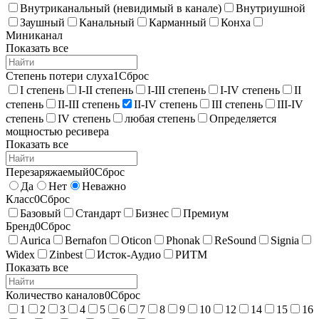
Внутриканальный (невидимый в канале)
Внутриушной
Заушный
Канальный
Карманный
Конха
Миниканал
Показать все
Степень потери слуха
1
Сброс
I степень
I-II степень
I-III степень
I-IV степень
II
степень
II-III степень
II-IV степень
III степень
III-IV
степень
IV степень
любая степень
Определяется
мощностью ресивера
Показать все
Перезаряжаемый
0
Сброс
Да
Нет
Неважно
Класс
0
Сброс
Базовый
Стандарт
Бизнес
Премиум
Бренд
0
Сброс
Aurica
Bernafon
Oticon
Phonak
ReSound
Signia
Widex
Zinbest
Исток-Аудио
РИТМ
Показать все
Количество каналов
0
Сброс
1
2
3
4
5
6
7
8
9
10
12
14
15
16