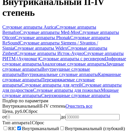
Внутриканальный II-IV
степень
Слуховые аппараты Aurica
Слуховые аппараты
Bernafon
Слуховые аппараты Med-Mos
Слуховые аппараты
Oticon
Слуховые аппараты Phonak
Слуховые аппараты
ReSound
Слуховые аппараты Siemens / Sivantos /
Signia
Слуховые аппараты Widex
Слуховые аппараты
Zinbest
Слуховые аппараты Исток-Аудио
Слуховые аппараты
РИТМ (Аудиомаг)
Слуховые аппараты с ресивером
Цифровые
слуховые аппараты
Аналоговые слуховые аппараты
Заушные
слуховые аппараты
Внутриушные слуховые
аппараты
Внутриканальные слуховые аппараты
Карманные
слуховые аппараты
Перезаряжаемые слуховые
аппараты
Слуховые аппараты для детей
Слуховые аппараты
для подростков
Слуховые аппараты для пожилых
Мощные
слуховые аппараты
Сверхмощные слуховые аппараты
Подбор по параметрам
Внутриканальный
II-IV степень
Очистить все
Цена, руб.
0
Сброс
от
до
Тип аппарата
1
Сброс
RIC
Внутриканальный
Внутриканальный (глубокий)