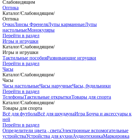
Слабовидящим
Оптика
Каталог
/
Слабовидящим
/
Оптика
Очки
Линзы Френеля
Лупы карманные
Лупы
настольные
Монокуляры
Перейти в раздел
Игры и игрушки
Каталог
/
Слабовидящим
/
Игры и игрушки
Тактильные пособия
Развивающие игрушки
Перейти в раздел
Часы
Каталог
/
Слабовидящим
/
Часы
Часы настольные
Часы наручные
Часы, будильники
Перейти в раздел
Телефоны
Тактильные открытки
Товары для спорта
Каталог
/
Слабовидящим
/
Товары для спорта
Всё для футбола
Всё для шоудауна
Игра Бочча и аксессуары к
ней
Перейти в раздел
Определители цвета , света
Электронные вспомогательные
устройства
Устройства для кухни
Аудиотехника
Маркировка