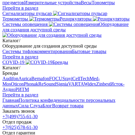
предметов
Измерительные устройства
Весы
Тонометры
Перейти в раздел
Сигнализаторы пульсар
Термометры
Рециркуляторы
Cистемы оповещения
Оборудование
для создания доступной среды
Каталог
/
Оборудование для создания доступной среды
Системы тифлокомментирования
Бытовые товары
Перейти в раздел
COVID-19
Бренды
Каталог
/
Бренды
Audifon
Aurica
Bernafon
FOCUSray
iCellTech
Med-
Mos
Oticon
Phonak
ReSound
Signia
VARTA
Widex
Zinbest
Исток-
Аудио
РИТМ
Перейти в раздел
Главная
Политика конфиденциальности персональных
данных
Сила Слуха
Блог
Возврат товара
Заказать звонок
+7(499)755-61-30
Отдел продаж
+7(925)578-61-30
Отдел гарантии