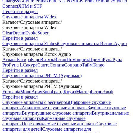
Charge&Go
Pure Primax
Pure 312 Nx
SILK Primax
Sirion 2
Styletto
Connect
XTM и STF
Перейти в раздел
Слуховые аппараты Widex
Каталог
/
Слуховые аппараты
/
Слуховые аппараты Widex
Clear
Dream
Evoke
Super
Перейти в раздел
Слуховые аппараты Zinbest
Слуховые аппараты Исток-Аудио
Каталог
/
Слуховые аппараты
/
Слуховые аппараты Исток-Аудио
Атлант
Багира
Барс
Витязь
Исток
Помощник
Прима
Руна
Руна
Pro
Руна L
Сакура
Санта
Соната
Сопрано
Тайм
Tango
Перейти в раздел
Слуховые аппараты РИТМ (Аудиомаг)
Каталог
/
Слуховые аппараты
/
Слуховые аппараты РИТМ (Аудиомаг)
Formanta
Mond
Ария
Бриз
Гранд
Круиз
Мастер
Ретро
Эльф
Перейти в раздел
Слуховые аппараты с ресивером
Цифровые слуховые
аппараты
Аналоговые слуховые аппараты
Заушные слуховые
аппараты
Внутриушные слуховые аппараты
Внутриканальные
слуховые аппараты
Карманные слуховые
аппараты
Перезаряжаемые слуховые аппараты
Слуховые
аппараты для детей
Слуховые аппараты для