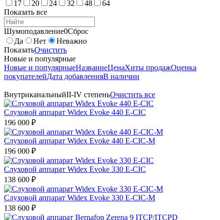
17
20
24
32
48
64
Показать все
Шумоподавление
0
Сброс
Да
Нет
Неважно
Показать
Очистить
Новые и популярные
Новые и популярные
Название
Цена
Хиты продаж
Оценка
покупателей
Дата добавления
В наличии
Внутриканальный
II-IV степень
Очистить все
Слуховой аппарат Widex Evoke 440 E-CIC
196 000
₽
Слуховой аппарат Widex Evoke 440 E-CIC-M
196 000
₽
Слуховой аппарат Widex Evoke 330 E-CIC
138 600
₽
Слуховой аппарат Widex Evoke 330 E-CIC-M
138 600
₽