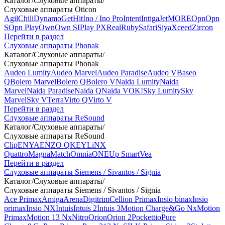
Каталог
/
Слуховые аппараты
/
Слуховые аппараты Oticon
Agil
Chili
Dynamo
Get
Hit
Ino / Ino Pro
Intent
Intiga
Jet
MORE
Opn
Opn
S
Opn Play
Own
Own SI
Play PX
Real
Ruby
Safari
Siya
Xceed
Zircon
Перейти в раздел
Слуховые аппараты Phonak
Каталог
/
Слуховые аппараты
/
Слуховые аппараты Phonak
Audeo Lumity
Audeo Marvel
Audeo Paradise
Audeo V
Baseo
Q
Bolero Marvel
Bolero Q
Bolero V
Naida Lumity
Naida
Marvel
Naida Paradise
Naida Q
Naida V
OK!
Sky Lumity
Sky
Marvel
Sky V
Terra
Virto Q
Virto V
Перейти в раздел
Слуховые аппараты ReSound
Каталог
/
Слуховые аппараты
/
Слуховые аппараты ReSound
Clip
ENYA
ENZO Q
KEY
LiNX
Quattro
Magna
Match
Omnia
ONE
Up Smart
Vea
Перейти в раздел
Слуховые аппараты Siemens / Sivantos / Signia
Каталог
/
Слуховые аппараты
/
Слуховые аппараты Siemens / Sivantos / Signia
Ace Primax
Amiga
Arena
Digitrim
Cellion Primax
Insio binax
Insio
primax
Insio NX
Intuis
Intuis 2
Intuis 3
Motion Charge&Go Nx
Motion
Primax
Motion 13 Nx
Nitro
Orion
Orion 2
Pockettio
Pure