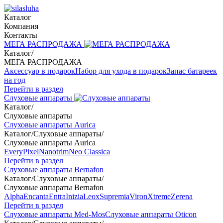
Каталог
Компания
Контакты
МЕГА РАСПРОДАЖА
Каталог
/
МЕГА РАСПРОДАЖА
Аксессуар в подарок
Набор для ухода в подарок
Запас батареек
на год
Перейти в раздел
Слуховые аппараты
Каталог
/
Слуховые аппараты
Слуховые аппараты Aurica
Каталог
/
Слуховые аппараты
/
Слуховые аппараты Aurica
Every
Pixel
Nanotrim
Neo Classica
Перейти в раздел
Слуховые аппараты Bernafon
Каталог
/
Слуховые аппараты
/
Слуховые аппараты Bernafon
Alpha
Encanta
Entra
Inizia
Leox
Supremia
Viron
Xtreme
Zerena
Перейти в раздел
Слуховые аппараты Med-Mos
Слуховые аппараты Oticon