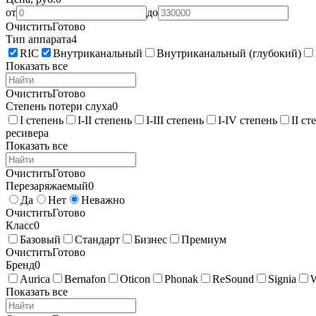
от
до
Очистить
Готово
Тип аппарата
4
RIC
Внутриканальный
Внутриканальный (глубокий)
Показать все
Очистить
Готово
Степень потери слуха
0
I степень
I-II степень
I-III степень
I-IV степень
II ст
ресивера
Показать все
Очистить
Готово
Перезаряжаемый
0
Да
Нет
Неважно
Очистить
Готово
Класс
0
Базовый
Стандарт
Бизнес
Премиум
Очистить
Готово
Бренд
0
Aurica
Bernafon
Oticon
Phonak
ReSound
Signia
Показать все