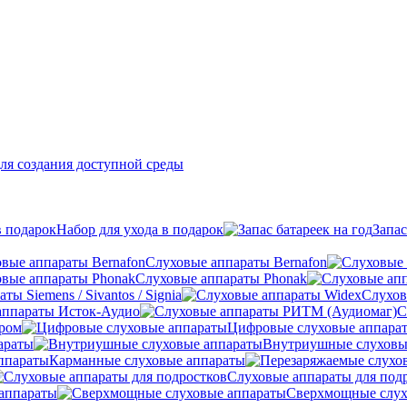
ля создания доступной среды
Набор для ухода в подарок
Запас
Слуховые аппараты Bernafon
Слуховые аппараты Phonak
ы Siemens / Sivantos / Signia
Слухов
аппараты Исток-Аудио
С
ером
Цифровые слуховые аппара
араты
Внутриушные слуховы
Карманные слуховые аппараты
Слуховые аппараты для под
аппараты
Сверхмощные слух