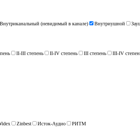
Внутриканальный (невидимый в канале)
Внутриушной
Зау
епень
II-III степень
II-IV степень
III степень
III-IV степен
Widex
Zinbest
Исток-Аудио
РИТМ