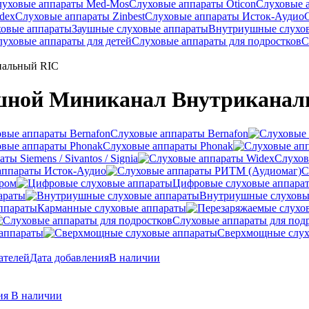
луховые аппараты Med-Mos
Слуховые аппараты Oticon
Слуховые 
dex
Слуховые аппараты Zinbest
Слуховые аппараты Исток-Аудио
ховые аппараты
Заушные слуховые аппараты
Внутриушные слухо
луховые аппараты для детей
Слуховые аппараты для подростков
С
нальный RIC
шной Миниканал Внутриканал
Слуховые аппараты Bernafon
Слуховые аппараты Phonak
ы Siemens / Sivantos / Signia
Слухов
аппараты Исток-Аудио
С
ером
Цифровые слуховые аппара
араты
Внутриушные слуховы
Карманные слуховые аппараты
Слуховые аппараты для под
аппараты
Сверхмощные слух
ателей
Дата добавления
В наличии
ния
В наличии