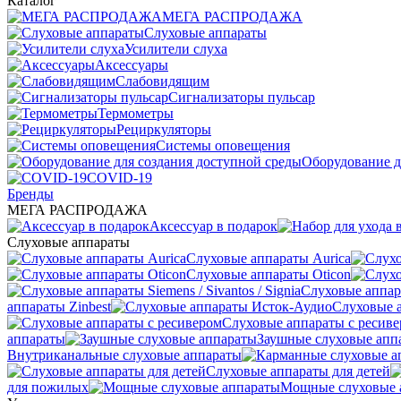
Каталог
МЕГА РАСПРОДАЖА
Слуховые аппараты
Усилители слуха
Аксессуары
Слабовидящим
Сигнализаторы пульсар
Термометры
Рециркуляторы
Cистемы оповещения
Оборудование д
COVID-19
Бренды
МЕГА РАСПРОДАЖА
Аксессуар в подарок
Слуховые аппараты
Слуховые аппараты Aurica
Слуховые аппараты Oticon
Слуховые аппарат
аппараты Zinbest
Слуховые 
Слуховые аппараты с ресив
аппараты
Заушные слуховые апп
Внутриканальные слуховые аппараты
Слуховые аппараты для детей
для пожилых
Мощные слуховые 