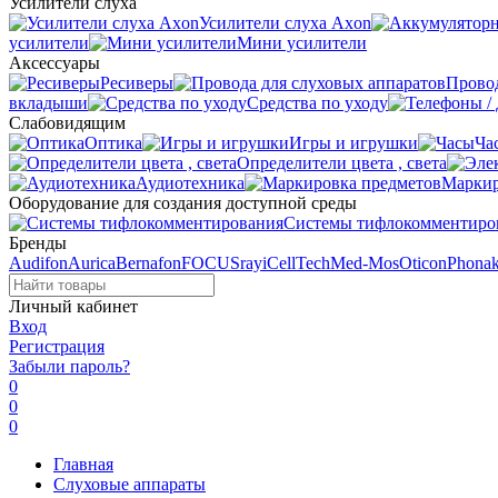
Усилители слуха
Усилители слуха Axon
усилители
Мини усилители
Аксессуары
Ресиверы
Провод
вкладыши
Средства по уходу
Слабовидящим
Оптика
Игры и игрушки
Ча
Определители цвета , света
Аудиотехника
Маркир
Оборудование для создания доступной среды
Системы тифлокомментиро
Бренды
Audifon
Aurica
Bernafon
FOCUSray
iCellTech
Med-Mos
Oticon
Phona
Личный кабинет
Вход
Регистрация
Забыли пароль?
0
0
0
Главная
Слуховые аппараты