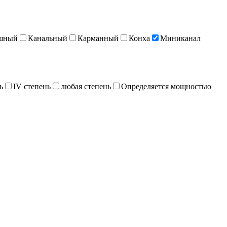
шный
Канальный
Карманный
Конха
Миниканал
ь
IV степень
любая степень
Определяется мощностью