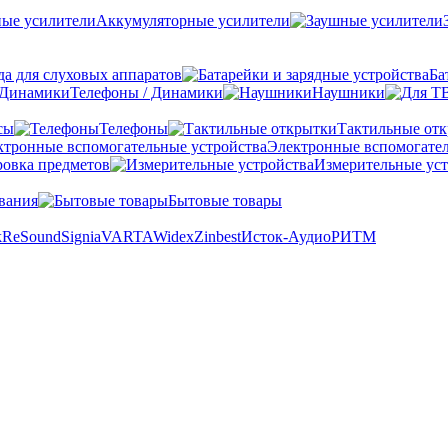
Аккумуляторные усилители
а для слуховых аппаратов
Ба
Телефоны / Динамики
Наушники
сы
Телефоны
Тактильные от
Электронные вспомогател
овка предметов
Измерительные уст
вания
Бытовые товары
k
ReSound
Signia
VARTA
Widex
Zinbest
Исток-Аудио
РИТМ