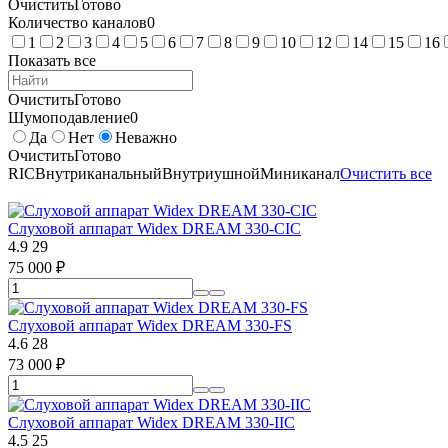
Очистить
Готово
Количество каналов
0
1
2
3
4
5
6
7
8
9
10
12
14
15
16
Показать все
Очистить
Готово
Шумоподавление
0
Да
Нет
Неважно
Очистить
Готово
RIC
Внутриканальный
Внутриушной
Миниканал
Очистить все
Слуховой аппарат Widex DREAM 330-CIC
4.9
29
75 000
₽
Слуховой аппарат Widex DREAM 330-FS
4.6
28
73 000
₽
Слуховой аппарат Widex DREAM 330-IIC
4.5
25