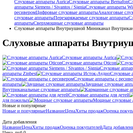
Слуховые аппараты Aurica
Слуховые аппараты Bernafon
С
аппараты Siemens / Sivantos / Signia
Слуховые аппараты Wi
ресивером
Цифровые слуховые аппараты
Аналоговые слу
слуховые аппараты
Перезаряжаемые слуховые аппараты
С
аппараты
Сверхмощные слуховые аппараты
Слуховые аппараты Внутриушной Миниканал Внутрика
Слуховые аппараты Внутриу
Слуховые аппараты Aurica
Слуховые аппараты Oticon
Слуховые аппарат
аппараты Zinbest
Слуховые 
Слуховые аппараты с ресив
аппараты
Заушные слуховые апп
Внутриканальные слуховые аппараты
Слуховые аппараты для детей
для пожилых
Мощные слуховые 
Новые и популярные
Новые и популярные
Название
Цена
Хиты продаж
Оценка покуп
Дата добавления
Название
Цена
Хиты продаж
Оценка покупателей
Дата добавле
Цена, руб.
0