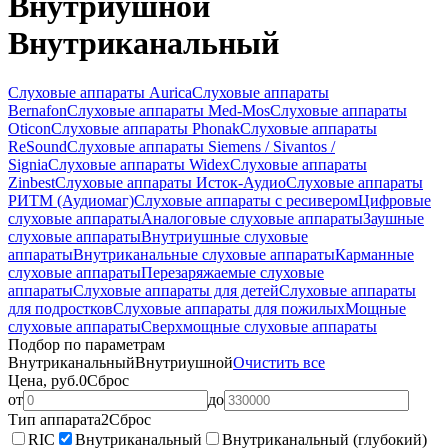
Внутриушной
Внутриканальный
Слуховые аппараты Aurica
Слуховые аппараты
Bernafon
Слуховые аппараты Med-Mos
Слуховые аппараты
Oticon
Слуховые аппараты Phonak
Слуховые аппараты
ReSound
Слуховые аппараты Siemens / Sivantos /
Signia
Слуховые аппараты Widex
Слуховые аппараты
Zinbest
Слуховые аппараты Исток-Аудио
Слуховые аппараты
РИТМ (Аудиомаг)
Слуховые аппараты с ресивером
Цифровые
слуховые аппараты
Аналоговые слуховые аппараты
Заушные
слуховые аппараты
Внутриушные слуховые
аппараты
Внутриканальные слуховые аппараты
Карманные
слуховые аппараты
Перезаряжаемые слуховые
аппараты
Слуховые аппараты для детей
Слуховые аппараты
для подростков
Слуховые аппараты для пожилых
Мощные
слуховые аппараты
Сверхмощные слуховые аппараты
Подбор по параметрам
Внутриканальный
Внутриушной
Очистить все
Цена, руб.
0
Сброс
от
до
Тип аппарата
2
Сброс
RIC
Внутриканальный
Внутриканальный (глубокий)