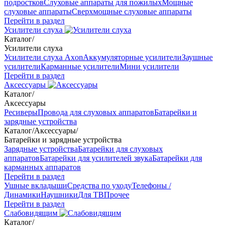
подростков
Слуховые аппараты для пожилых
Мощные
слуховые аппараты
Сверхмощные слуховые аппараты
Перейти в раздел
Усилители слуха
Каталог
/
Усилители слуха
Усилители слуха Axon
Аккумуляторные усилители
Заушные
усилители
Карманные усилители
Мини усилители
Перейти в раздел
Аксессуары
Каталог
/
Аксессуары
Ресиверы
Провода для слуховых аппаратов
Батарейки и
зарядные устройства
Каталог
/
Аксессуары
/
Батарейки и зарядные устройства
Зарядные устройства
Батарейки для слуховых
аппаратов
Батарейки для усилителей звука
Батарейки для
карманных аппаратов
Перейти в раздел
Ушные вкладыши
Средства по уходу
Телефоны /
Динамики
Наушники
Для ТВ
Прочее
Перейти в раздел
Слабовидящим
Каталог
/