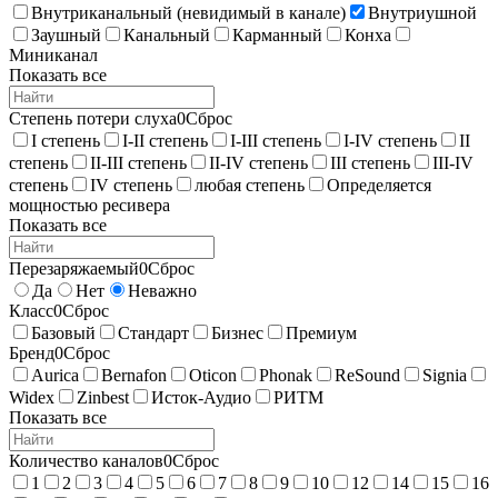
Внутриканальный (невидимый в канале)
Внутриушной
Заушный
Канальный
Карманный
Конха
Миниканал
Показать все
Степень потери слуха
0
Сброс
I степень
I-II степень
I-III степень
I-IV степень
II
степень
II-III степень
II-IV степень
III степень
III-IV
степень
IV степень
любая степень
Определяется
мощностью ресивера
Показать все
Перезаряжаемый
0
Сброс
Да
Нет
Неважно
Класс
0
Сброс
Базовый
Стандарт
Бизнес
Премиум
Бренд
0
Сброс
Aurica
Bernafon
Oticon
Phonak
ReSound
Signia
Widex
Zinbest
Исток-Аудио
РИТМ
Показать все
Количество каналов
0
Сброс
1
2
3
4
5
6
7
8
9
10
12
14
15
16