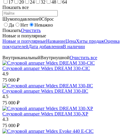
17
20
24
32
48
64
Показать все
Шумоподавление
0
Сброс
Да
Нет
Неважно
Показать
Очистить
Новые и популярные
Новые и популярные
Название
Цена
Хиты продаж
Оценка
покупателей
Дата добавления
В наличии
Внутриканальный
Внутриушной
Очистить все
Слуховой аппарат Widex DREAM 330-CIC
4.9
75 000
₽
Слуховой аппарат Widex DREAM 330-IIC
4.5
75 000
₽
Слуховой аппарат Widex DREAM 330-XP
4.3
75 000
₽