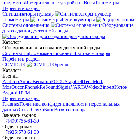
предметов
Измерительные устройства
Весы
Тонометры
Перейти в раздел
Сигнализаторы пульсар
Термометры
Рециркуляторы
Cистемы оповещения
Оборудование
для создания доступной среды
Каталог
/
Оборудование для создания доступной среды
Системы тифлокомментирования
Бытовые товары
Перейти в раздел
COVID-19
Бренды
Каталог
/
Бренды
Audifon
Aurica
Bernafon
FOCUSray
iCellTech
Med-
Mos
Oticon
Phonak
ReSound
Signia
VARTA
Widex
Zinbest
Исток-
Аудио
РИТМ
Перейти в раздел
Главная
Политика конфиденциальности персональных
данных
Сила Слуха
Блог
Возврат товара
Заказать звонок
+7(499)755-61-30
Отдел продаж
+7(925)578-61-30
Отдел гарантии