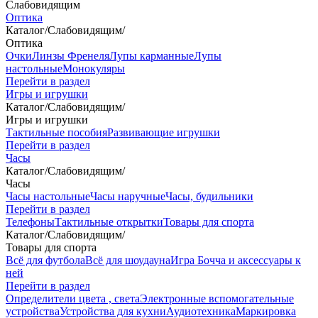
Слабовидящим
Оптика
Каталог
/
Слабовидящим
/
Оптика
Очки
Линзы Френеля
Лупы карманные
Лупы
настольные
Монокуляры
Перейти в раздел
Игры и игрушки
Каталог
/
Слабовидящим
/
Игры и игрушки
Тактильные пособия
Развивающие игрушки
Перейти в раздел
Часы
Каталог
/
Слабовидящим
/
Часы
Часы настольные
Часы наручные
Часы, будильники
Перейти в раздел
Телефоны
Тактильные открытки
Товары для спорта
Каталог
/
Слабовидящим
/
Товары для спорта
Всё для футбола
Всё для шоудауна
Игра Бочча и аксессуары к
ней
Перейти в раздел
Определители цвета , света
Электронные вспомогательные
устройства
Устройства для кухни
Аудиотехника
Маркировка