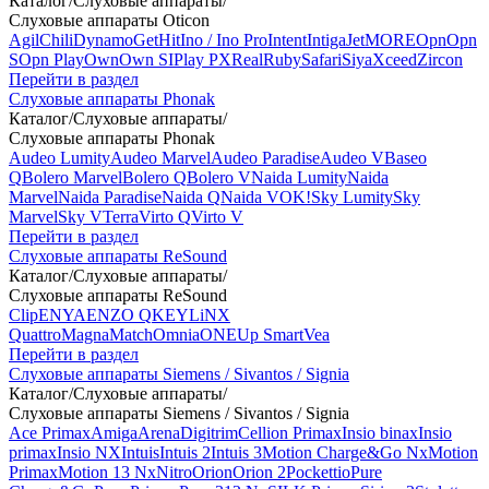
Каталог
/
Слуховые аппараты
/
Слуховые аппараты Oticon
Agil
Chili
Dynamo
Get
Hit
Ino / Ino Pro
Intent
Intiga
Jet
MORE
Opn
Opn
S
Opn Play
Own
Own SI
Play PX
Real
Ruby
Safari
Siya
Xceed
Zircon
Перейти в раздел
Слуховые аппараты Phonak
Каталог
/
Слуховые аппараты
/
Слуховые аппараты Phonak
Audeo Lumity
Audeo Marvel
Audeo Paradise
Audeo V
Baseo
Q
Bolero Marvel
Bolero Q
Bolero V
Naida Lumity
Naida
Marvel
Naida Paradise
Naida Q
Naida V
OK!
Sky Lumity
Sky
Marvel
Sky V
Terra
Virto Q
Virto V
Перейти в раздел
Слуховые аппараты ReSound
Каталог
/
Слуховые аппараты
/
Слуховые аппараты ReSound
Clip
ENYA
ENZO Q
KEY
LiNX
Quattro
Magna
Match
Omnia
ONE
Up Smart
Vea
Перейти в раздел
Слуховые аппараты Siemens / Sivantos / Signia
Каталог
/
Слуховые аппараты
/
Слуховые аппараты Siemens / Sivantos / Signia
Ace Primax
Amiga
Arena
Digitrim
Cellion Primax
Insio binax
Insio
primax
Insio NX
Intuis
Intuis 2
Intuis 3
Motion Charge&Go Nx
Motion
Primax
Motion 13 Nx
Nitro
Orion
Orion 2
Pockettio
Pure