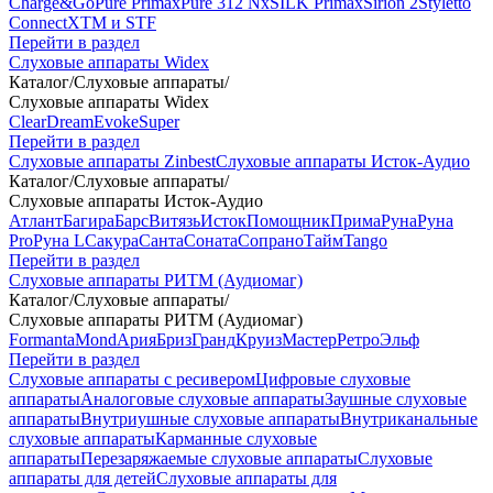
Charge&Go
Pure Primax
Pure 312 Nx
SILK Primax
Sirion 2
Styletto
Connect
XTM и STF
Перейти в раздел
Слуховые аппараты Widex
Каталог
/
Слуховые аппараты
/
Слуховые аппараты Widex
Clear
Dream
Evoke
Super
Перейти в раздел
Слуховые аппараты Zinbest
Слуховые аппараты Исток-Аудио
Каталог
/
Слуховые аппараты
/
Слуховые аппараты Исток-Аудио
Атлант
Багира
Барс
Витязь
Исток
Помощник
Прима
Руна
Руна
Pro
Руна L
Сакура
Санта
Соната
Сопрано
Тайм
Tango
Перейти в раздел
Слуховые аппараты РИТМ (Аудиомаг)
Каталог
/
Слуховые аппараты
/
Слуховые аппараты РИТМ (Аудиомаг)
Formanta
Mond
Ария
Бриз
Гранд
Круиз
Мастер
Ретро
Эльф
Перейти в раздел
Слуховые аппараты с ресивером
Цифровые слуховые
аппараты
Аналоговые слуховые аппараты
Заушные слуховые
аппараты
Внутриушные слуховые аппараты
Внутриканальные
слуховые аппараты
Карманные слуховые
аппараты
Перезаряжаемые слуховые аппараты
Слуховые
аппараты для детей
Слуховые аппараты для