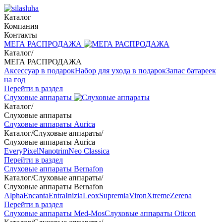
Каталог
Компания
Контакты
МЕГА РАСПРОДАЖА
Каталог
/
МЕГА РАСПРОДАЖА
Аксессуар в подарок
Набор для ухода в подарок
Запас батареек
на год
Перейти в раздел
Слуховые аппараты
Каталог
/
Слуховые аппараты
Слуховые аппараты Aurica
Каталог
/
Слуховые аппараты
/
Слуховые аппараты Aurica
Every
Pixel
Nanotrim
Neo Classica
Перейти в раздел
Слуховые аппараты Bernafon
Каталог
/
Слуховые аппараты
/
Слуховые аппараты Bernafon
Alpha
Encanta
Entra
Inizia
Leox
Supremia
Viron
Xtreme
Zerena
Перейти в раздел
Слуховые аппараты Med-Mos
Слуховые аппараты Oticon