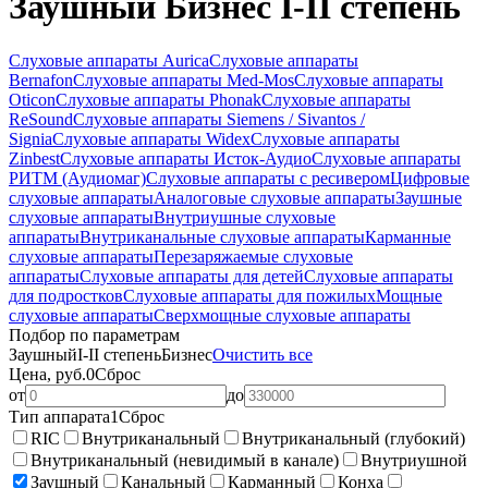
Заушный Бизнес I-II степень
Слуховые аппараты Aurica
Слуховые аппараты
Bernafon
Слуховые аппараты Med-Mos
Слуховые аппараты
Oticon
Слуховые аппараты Phonak
Слуховые аппараты
ReSound
Слуховые аппараты Siemens / Sivantos /
Signia
Слуховые аппараты Widex
Слуховые аппараты
Zinbest
Слуховые аппараты Исток-Аудио
Слуховые аппараты
РИТМ (Аудиомаг)
Слуховые аппараты с ресивером
Цифровые
слуховые аппараты
Аналоговые слуховые аппараты
Заушные
слуховые аппараты
Внутриушные слуховые
аппараты
Внутриканальные слуховые аппараты
Карманные
слуховые аппараты
Перезаряжаемые слуховые
аппараты
Слуховые аппараты для детей
Слуховые аппараты
для подростков
Слуховые аппараты для пожилых
Мощные
слуховые аппараты
Сверхмощные слуховые аппараты
Подбор по параметрам
Заушный
I-II степень
Бизнес
Очистить все
Цена, руб.
0
Сброс
от
до
Тип аппарата
1
Сброс
RIC
Внутриканальный
Внутриканальный (глубокий)
Внутриканальный (невидимый в канале)
Внутриушной
Заушный
Канальный
Карманный
Конха