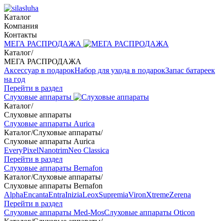
Каталог
Компания
Контакты
МЕГА РАСПРОДАЖА
Каталог
/
МЕГА РАСПРОДАЖА
Аксессуар в подарок
Набор для ухода в подарок
Запас батареек
на год
Перейти в раздел
Слуховые аппараты
Каталог
/
Слуховые аппараты
Слуховые аппараты Aurica
Каталог
/
Слуховые аппараты
/
Слуховые аппараты Aurica
Every
Pixel
Nanotrim
Neo Classica
Перейти в раздел
Слуховые аппараты Bernafon
Каталог
/
Слуховые аппараты
/
Слуховые аппараты Bernafon
Alpha
Encanta
Entra
Inizia
Leox
Supremia
Viron
Xtreme
Zerena
Перейти в раздел
Слуховые аппараты Med-Mos
Слуховые аппараты Oticon