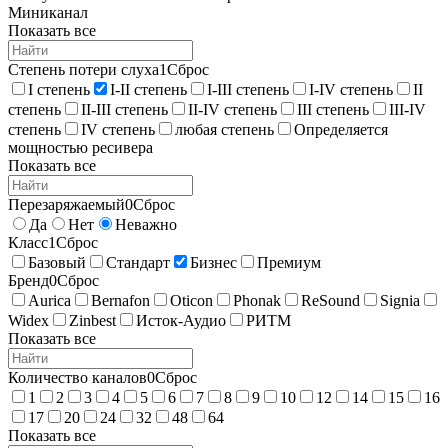
Миниканал
Показать все
Степень потери слуха
1
Сброс
I степень
I-II степень
I-III степень
I-IV степень
II
степень
II-III степень
II-IV степень
III степень
III-IV
степень
IV степень
любая степень
Определяется
мощностью ресивера
Показать все
Перезаряжаемый
0
Сброс
Да
Нет
Неважно
Класс
1
Сброс
Базовый
Стандарт
Бизнес
Премиум
Бренд
0
Сброс
Aurica
Bernafon
Oticon
Phonak
ReSound
Signia
Widex
Zinbest
Исток-Аудио
РИТМ
Показать все
Количество каналов
0
Сброс
1
2
3
4
5
6
7
8
9
10
12
14
15
16
17
20
24
32
48
64
Показать все