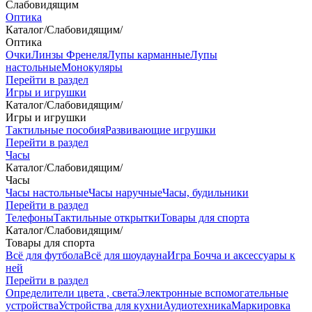
Слабовидящим
Оптика
Каталог
/
Слабовидящим
/
Оптика
Очки
Линзы Френеля
Лупы карманные
Лупы
настольные
Монокуляры
Перейти в раздел
Игры и игрушки
Каталог
/
Слабовидящим
/
Игры и игрушки
Тактильные пособия
Развивающие игрушки
Перейти в раздел
Часы
Каталог
/
Слабовидящим
/
Часы
Часы настольные
Часы наручные
Часы, будильники
Перейти в раздел
Телефоны
Тактильные открытки
Товары для спорта
Каталог
/
Слабовидящим
/
Товары для спорта
Всё для футбола
Всё для шоудауна
Игра Бочча и аксессуары к
ней
Перейти в раздел
Определители цвета , света
Электронные вспомогательные
устройства
Устройства для кухни
Аудиотехника
Маркировка