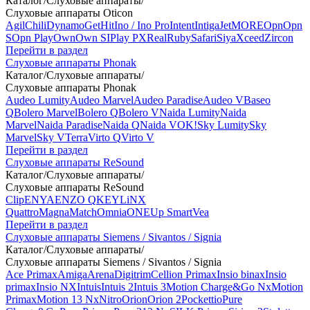
Каталог
/
Слуховые аппараты
/
Слуховые аппараты Oticon
Agil
Chili
Dynamo
Get
Hit
Ino / Ino Pro
Intent
Intiga
Jet
MORE
Opn
Opn
S
Opn Play
Own
Own SI
Play PX
Real
Ruby
Safari
Siya
Xceed
Zircon
Перейти в раздел
Слуховые аппараты Phonak
Каталог
/
Слуховые аппараты
/
Слуховые аппараты Phonak
Audeo Lumity
Audeo Marvel
Audeo Paradise
Audeo V
Baseo
Q
Bolero Marvel
Bolero Q
Bolero V
Naida Lumity
Naida
Marvel
Naida Paradise
Naida Q
Naida V
OK!
Sky Lumity
Sky
Marvel
Sky V
Terra
Virto Q
Virto V
Перейти в раздел
Слуховые аппараты ReSound
Каталог
/
Слуховые аппараты
/
Слуховые аппараты ReSound
Clip
ENYA
ENZO Q
KEY
LiNX
Quattro
Magna
Match
Omnia
ONE
Up Smart
Vea
Перейти в раздел
Слуховые аппараты Siemens / Sivantos / Signia
Каталог
/
Слуховые аппараты
/
Слуховые аппараты Siemens / Sivantos / Signia
Ace Primax
Amiga
Arena
Digitrim
Cellion Primax
Insio binax
Insio
primax
Insio NX
Intuis
Intuis 2
Intuis 3
Motion Charge&Go Nx
Motion
Primax
Motion 13 Nx
Nitro
Orion
Orion 2
Pockettio
Pure