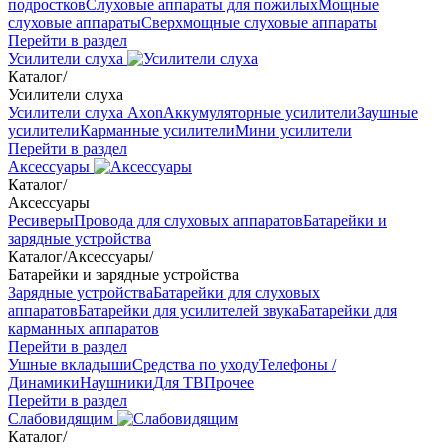
подростков
Слуховые аппараты для пожилых
Мощные
слуховые аппараты
Сверхмощные слуховые аппараты
Перейти в раздел
Усилители слуха
Каталог
/
Усилители слуха
Усилители слуха Axon
Аккумуляторные усилители
Заушные
усилители
Карманные усилители
Мини усилители
Перейти в раздел
Аксессуары
Каталог
/
Аксессуары
Ресиверы
Провода для слуховых аппаратов
Батарейки и
зарядные устройства
Каталог
/
Аксессуары
/
Батарейки и зарядные устройства
Зарядные устройства
Батарейки для слуховых
аппаратов
Батарейки для усилителей звука
Батарейки для
карманных аппаратов
Перейти в раздел
Ушные вкладыши
Средства по уходу
Телефоны /
Динамики
Наушники
Для ТВ
Прочее
Перейти в раздел
Слабовидящим
Каталог
/