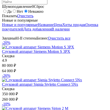
Шумоподавление
0
Сброс
Да
Нет
Неважно
Показать
Очистить
Новые и популярные
Новые и популярные
Название
Цена
Хиты продаж
Оценка
покупателей
Дата добавления
В наличии
Заушный
I-II степень
Бизнес
Очистить все
-20%
Слуховой аппарат Siemens Motion S 3PX
Скидка
4.9
80 000
₽
64 000
₽
-26%
Слуховой аппарат Signia Styletto Connect 5Nx
Скидка
350 000
₽
260 000
₽
-10%