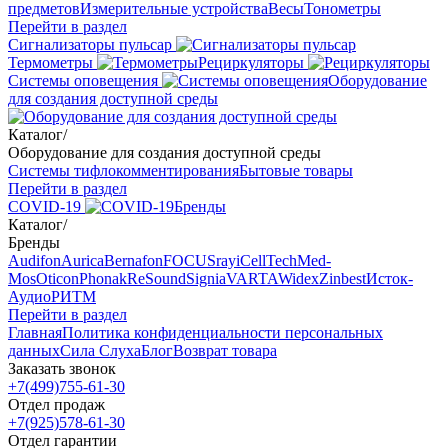
предметов
Измерительные устройства
Весы
Тонометры
Перейти в раздел
Сигнализаторы пульсар
Термометры
Рециркуляторы
Cистемы оповещения
Оборудование
для создания доступной среды
Каталог
/
Оборудование для создания доступной среды
Системы тифлокомментирования
Бытовые товары
Перейти в раздел
COVID-19
Бренды
Каталог
/
Бренды
Audifon
Aurica
Bernafon
FOCUSray
iCellTech
Med-
Mos
Oticon
Phonak
ReSound
Signia
VARTA
Widex
Zinbest
Исток-
Аудио
РИТМ
Перейти в раздел
Главная
Политика конфиденциальности персональных
данных
Сила Слуха
Блог
Возврат товара
Заказать звонок
+7(499)755-61-30
Отдел продаж
+7(925)578-61-30
Отдел гарантии