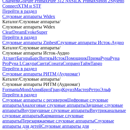
Charge&Go
Pure Primax
Pure 312 Nx
SILK Primax
Sirion 2
Styletto
Connect
XTM и STF
Перейти в раздел
Слуховые аппараты Widex
Каталог
/
Слуховые аппараты
/
Слуховые аппараты Widex
Clear
Dream
Evoke
Super
Перейти в раздел
Слуховые аппараты Zinbest
Слуховые аппараты Исток-Аудио
Каталог
/
Слуховые аппараты
/
Слуховые аппараты Исток-Аудио
Атлант
Багира
Барс
Витязь
Исток
Помощник
Прима
Руна
Руна
Pro
Руна L
Сакура
Санта
Соната
Сопрано
Тайм
Tango
Перейти в раздел
Слуховые аппараты РИТМ (Аудиомаг)
Каталог
/
Слуховые аппараты
/
Слуховые аппараты РИТМ (Аудиомаг)
Formanta
Mond
Ария
Бриз
Гранд
Круиз
Мастер
Ретро
Эльф
Перейти в раздел
Слуховые аппараты с ресивером
Цифровые слуховые
аппараты
Аналоговые слуховые аппараты
Заушные слуховые
аппараты
Внутриушные слуховые аппараты
Внутриканальные
слуховые аппараты
Карманные слуховые
аппараты
Перезаряжаемые слуховые аппараты
Слуховые
аппараты для детей
Слуховые аппараты для